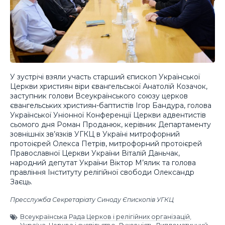
У зустрічі взяли участь старший єпископ Української
Церкви християн віри євангельської Анатолій Козачок,
заступник голови Всеукраїнського союзу церков
євангельських християн-баптистів Ігор Бандура, голова
Української Уніонної Конференції Церкви адвентистів
сьомого дня Роман Проданюк, керівник Департаменту
зовнішніх зв’язків УГКЦ в Україні митрофорний
протоієрей Олекса Петрів, митрофорний протоієрей
Православної Церкви України Віталій Даньчак,
народний депутат України Віктор М’ялик та голова
правління Інституту релігійної свободи Олександр
Заєць.
Пресслужба Секретаріату Синоду Єпископів УГКЦ
Всеукраїнська Рада Церков і релігійних організацій
,