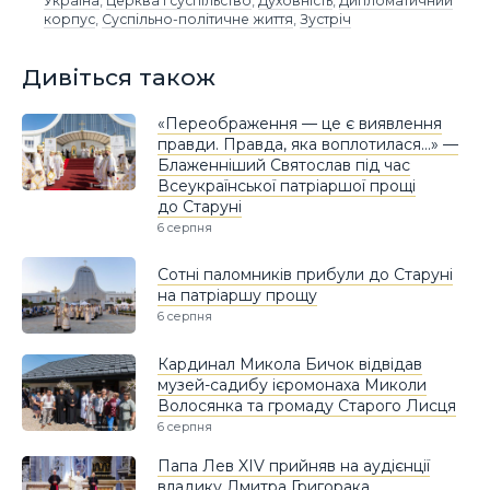
Україна
,
Церква і суспільство
,
Духовність
,
Дипломатичний
корпус
,
Суспільно-політичне життя
,
Зустріч
Дивіться також
«Переображення — це є виявлення
правди. Правда, яка воплотилася…» —
Блаженніший Святослав під час
Всеукраїнської патріаршої прощі
до Старуні
6 серпня
Сотні паломників прибули до Старуні
на патріаршу прощу
6 серпня
Кардинал Микола Бичок відвідав
музей-садибу ієромонаха Миколи
Волосянка та громаду Старого Лисця
6 серпня
Папа Лев XIV прийняв на аудієнції
владику Дмитра Григорака