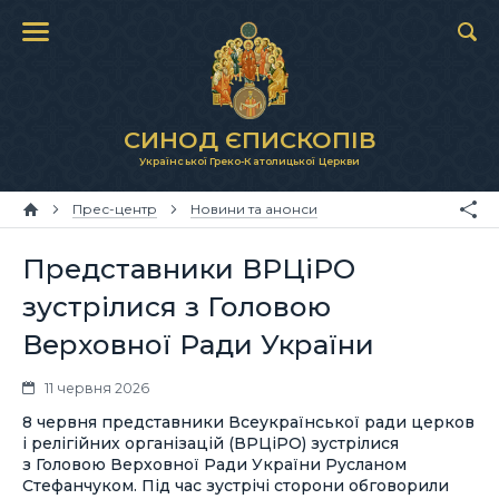
СИНОД ЄПИСКОПІВ
Української Греко-Католицької Церкви
Прес-центр
Новини та анонси
Представники ВРЦіРО
зустрілися з Головою
Верховної Ради України
11 червня 2026
8 червня представники Всеукраїнської ради церков
і релігійних організацій (ВРЦіРО) зустрілися
з Головою Верховної Ради України Русланом
Стефанчуком. Під час зустрічі сторони обговорили