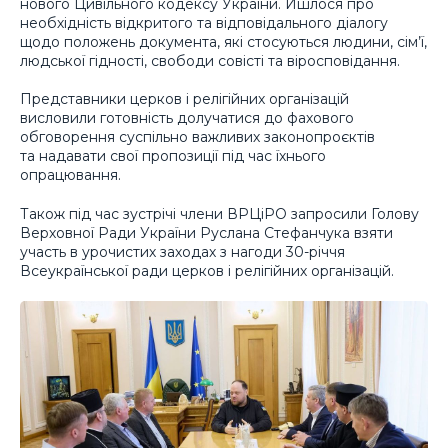
нового Цивільного кодексу України. Йшлося про
необхідність відкритого та відповідального діалогу
щодо положень документа, які стосуються людини, сім’ї,
людської гідності, свободи совісті та віросповідання.
Представники церков і релігійних організацій
висловили готовність долучатися до фахового
обговорення суспільно важливих законопроєктів
та надавати свої пропозиції під час їхнього
опрацювання.
Також під час зустрічі члени ВРЦіРО запросили Голову
Верховної Ради України Руслана Стефанчука взяти
участь в урочистих заходах з нагоди 30-річчя
Всеукраїнської ради церков і релігійних організацій.