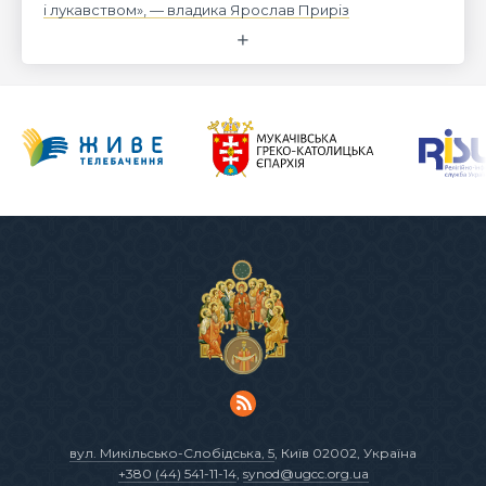
і лукавством», — владика Ярослав Приріз
вул. Микільсько-Слобідська, 5
, Київ 02002, Україна
+380 (44) 541-11-14
,
synod@ugcc.org.ua