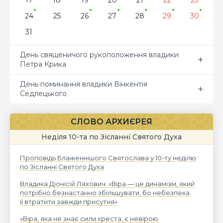
17
18
19
20
21
22
23
24
25
26
27
28
29
30
31
День священичого рукоположення владики
Петра Крика
День поминання владики Вінкентія
Седлецького
СЛОВО АРХИЄРЕЯ
Неділя 10-та по Зісланні Святого Духа
Проповідь Блаженнішого Святослава у 10-ту неділю
по Зісланні Святого Духа
Владика Діонісій Ляхович: «Віра — це динамізм, який
потрібно безнастанно збільшувати, бо небезпека
її втратити завжди присутня»
«Віра, яка не знає сили хреста, є невірою