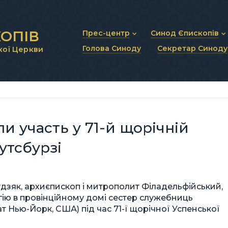
ОПІВ
Прес-центр
Синод Єпископів
Голова Синоду
Секретар Синоду
кої Церкви
Новини та анонси
Статут Синоду Єписко
Інтерв’ю та коментарі
Регламент Синоду Єп
Проповіді та промови
Положення про Голов
Молитовне прикликанн
Синодальні органи
Секретаріат Синоду
Контактна інформація
и участь у 71-й щорічній
утсбурзі
дзяк, архиєпископ і митрополит Філадельфійський,
ію в провінційному домі сестер служебниць
т Нью-Йорк, США) під час 71-ї щорічної Успенської