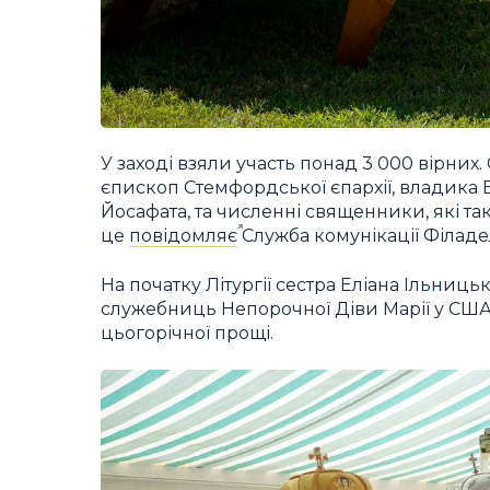
У заході взяли участь понад 3 000 вірни
єпископ Стемфордської єпархії, владика 
Йосафата, та численні священники, які та
це
повідомляє
Служба комунікації Філадел
На початку Літургії сестра Еліана Ільниц
служебниць Непорочної Діви Марії у США,
цьогорічної прощі.