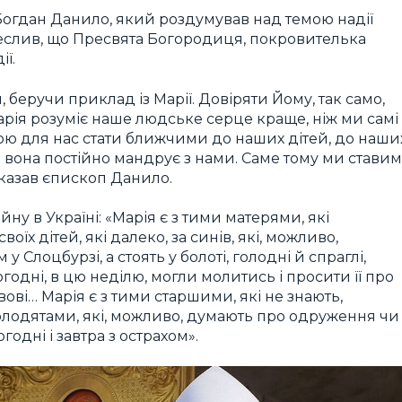
огдан Данило, який роздумував над темою надії
реслив, що Пресвята Богородиця, покровителька
ії.
 беручи приклад із Марії. Довіряти Йому, так само,
арія розуміє наше людське серце краще, ніж ми самі
ою для нас стати ближчими до наших дітей, до наши
є; вона постійно мандрує з нами. Саме тому ми стави
 сказав єпископ Данило.
ійну в Україні: «Марія є з тими матерями, які
своїх дітей, які далеко, за синів, які, можливо,
 Слоцбурзі, а стоять у болоті, голодні й спраглі,
годні, в цю неділю, могли молитись і просити її про
ьвові… Марія є з тими старшими, які не знають,
олодятами, які, можливо, думають про одруження чи
годні і завтра з острахом».