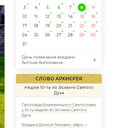
3
4
5
6
7
8
9
10
11
12
13
14
15
16
17
18
19
20
21
22
23
24
25
26
27
28
29
30
31
День поминання владики
Антонія Ангеловича
СЛОВО АРХИЄРЕЯ
Неділя 10-та по Зісланні Святого
Духа
Проповідь Блаженнішого Святослава
у 10-ту неділю по Зісланні Святого
Духа
Владика Діонісій Ляхович: «Віра —