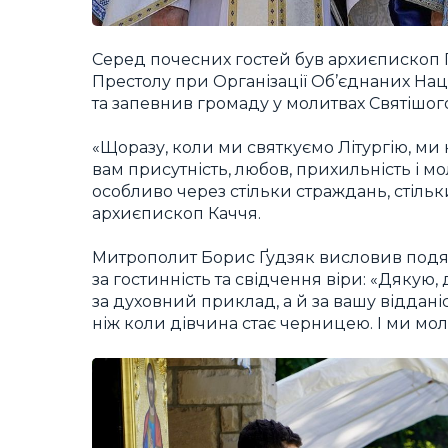
Серед почесних гостей був архиєпископ Г
Престолу при Організації Об’єднаних Наці
та запевнив громаду у молитвах Святішого
«Щоразу, коли ми святкуємо Літургію, ми н
вам присутність, любов, прихильність і мо
особливо через стільки страждань, стільк
архиєпископ Каччя.
Митрополит Борис Ґудзяк висловив подя
за гостинність та свідчення віри: «Дякую,
за духовний приклад, а й за вашу віддані
ніж коли дівчина стає черницею. І ми мол