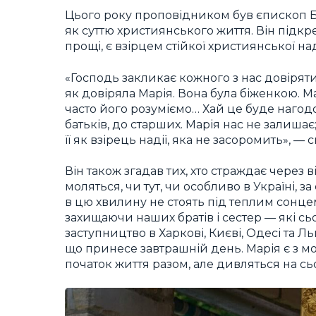
Цього року проповідником був єпископ Б
як суттю християнського життя. Він підк
прощі, є взірцем стійкої християнської над
«Господь закликає кожного з нас довіряти,
як довіряла Марія. Вона була біженкою. М
часто його розуміємо… Хай це буде нагод
батьків, до старших. Марія нас не залиша
її як взірець надії, яка не засоромить», —
Він також згадав тих, хто страждає через в
моляться, чи тут, чи особливо в Україні, за 
в цю хвилину не стоять під теплим сонцем у
захищаючи наших братів і сестер — які сьо
заступництво в Харкові, Києві, Одесі та Л
що принесе завтрашній день. Марія є з м
початок життя разом, але дивляться на сьо