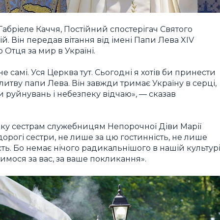
абріеле Каччя, Постійний спостерігач Святого
й. Він передав вітання від імені Папи Лева XIV
 Отця за мир в Україні.
е самі. Уся Церква тут. Сьогодні я хотів би принести
литву папи Лева. Він завжди тримає Україну в серці,
и руйнувань і небезпеку відчаю», — сказав
ку сестрам служебницям Непорочної Діви Марії
 дорогі сестри, не лише за цю гостинність, не лише
сть. Бо немає нічого радикальнішого в нашій культурі
имося за вас, за ваше покликання».