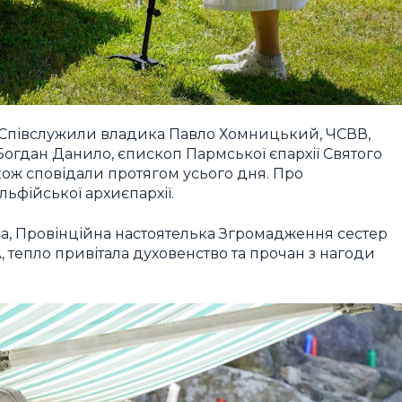
х. Співслужили владика Павло Хомницький, ЧСВВ,
Богдан Данило, єпископ Пармської єпархії Святого
кож сповідали протягом усього дня. Про
ьфійської архиєпархії.
ька, Провінційна настоятелька Згромадження сестер
 тепло привітала духовенство та прочан з нагоди