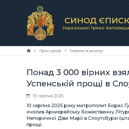
СИНОД ЄПИСК
Української Греко-Католиць
Прес-центр
Новини та анонси
Понад 3 000 вірних взял
Успенській прощі в Сло
19 серпня 2025
10 серпня 2025 року митрополит Борис Ґу
очолив Архиєрейську Божественну Літург
Непорочної Діви Марії в Слоутсбурзі (шта
прощі.