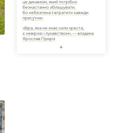
це динамізм, який потрібно
безнастанно збільшувати,
бо небезпека її втратити завжди
присутня»
«Віра, яка не знає сили хреста,
є невірою і лукавством», — владика
Ярослав Приріз