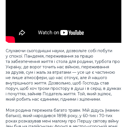
Слухаючи сьогоднішні науки, дозвольте собі побути
у спокої. Пандемія, переживання за працю
та забезпечення життя і стола для родини, турбота про
Україну, де ворог точить нас війною, переживання
за друзів, сум і жаль за втратами — усе це є частиною
не лише атмосфери, що нас оточує, але й нашого
внутрішнього життя. Дозвольмо, щоб Господь став
поруч, щоб хоч трохи простору в душі і в серці, в думках
і почуттях, зайняв Податель життя. Той, який зцілює,
який робить нас єдиними, гідними і зціленими.
Моя родина пережила багато травм. Мій дідусь (мамин
батько), який народився 1898 року, у 60-тих і 70-тих
роках розказував мені малому про Першу світову війну
(він був на італійському фронті в австро-угорській армії