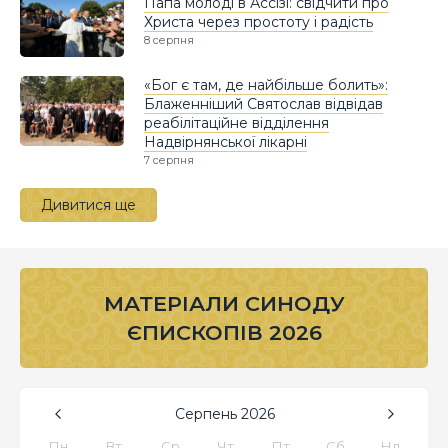
Папа молоді в Ассізі: свідчити про
Христа через простоту і радість
8 серпня
«Бог є там, де найбільше болить»:
Блаженніший Святослав відвідав
реабілітаційне відділення
Надвірнянської лікарні
7 серпня
Дивитися ще
МАТЕРІАЛИ СИНОДУ
ЄПИСКОПІВ 2026
Серпень
2026
Пн
Вт
Ср
Чт
Пт
Сб
Нд