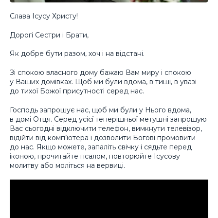
Слава Ісусу Христу!
Дорогі Сестри і Брати,
Як добре бути разом, хоч і на відстані.
Зі спокою власного дому бажаю Вам миру і спокою
у Ваших домівках. Щоб ми були вдома, в тиші, в увазі
до тихої Божої присутності серед нас.
Господь запрошує нас, щоб ми були у Нього вдома,
в домі Отця. Серед усієї теперішньої метушні запрошую
Вас сьогодні відключити телефон, вимкнути телевізор,
відійти від комп’ютера і дозволити Богові промовити
до нас. Якщо можете, запаліть свічку і сядьте перед
іконою, прочитайте псалом, повторюйте Ісусову
молитву або моліться на вервиці.