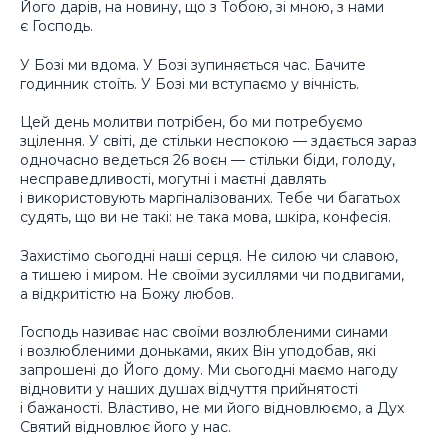
Його дарів, на новину, що з Тобою, зі мною, з нами
є Господь.
У Бозі ми вдома. У Бозі зупиняється час. Бачите
годинник стоїть. У Бозі ми вступаємо у вічність.
Цей день молитви потрібен, бо ми потребуємо
зцілення. У світі, де стільки неспокою — здається зараз
одночасно ведеться 26 воєн — стільки біди, голоду,
несправедливості, могутні і маєтні давлять
і використовують маргіналізованих. Тебе чи багатьох
судять, що ви не такі: не така мова, шкіра, конфесія.
Захистімо сьогодні наші серця. Не силою чи славою,
а тишею і миром. Не своїми зусиллями чи подвигами,
а відкритістю на Божу любов.
Господь називає нас своїми возлюбленими синами
і возлюбленими доньками, яких Він уподобав, які
запрошені до Його дому. Ми сьогодні маємо нагоду
відновити у наших душах відчуття прийнятості
і бажаності. Властиво, не ми його відновлюємо, а Дух
Святий відновлює його у нас.