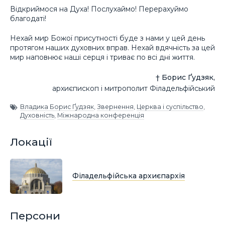
Відкриймося на Духа! Послухаймо! Перерахуймо
благодаті!
Нехай мир Божої присутності буде з нами у цей день
протягом наших духовних вправ. Нехай вдячність за цей
мир наповнює наші серця і триває по всі дні життя.
† Борис Ґудзяк,
архиєпископ і митрополит Філадельфійський
Владика Борис Ґудзяк
,
Звернення
,
Церква і суспільство
,
Духовність
,
Міжнародна конференція
Локації
Філадельфійська архиєпархія
Персони