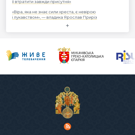
її втратити завжди присутня»
«Віра, яка не знає сили хреста, є невірою
і лукавством», — владика Ярослав Приріз