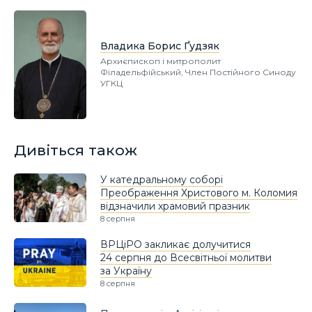
Владика Борис Ґудзяк
Архиєпископ і митрополит
Філадельфійський, Член Постійного Синоду
УГКЦ
Дивіться також
У катедральному соборі
Преображення Христового м. Коломия
відзначили храмовий празник
8 серпня
ВРЦіРО закликає долучитися
24 серпня до Всесвітньої молитви
за Україну
8 серпня