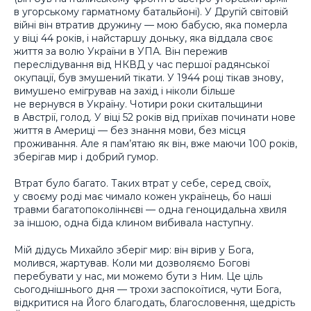
в угорському гарматному батальйоні). У Другій світовій
війні він втратив дружину — мою бабусю, яка померла
у віці 44 років, і найстаршу доньку, яка віддала своє
життя за волю України в УПА. Він пережив
переслідування від НКВД у час першої радянської
окупації, був змушений тікати. У 1944 році тікав знову,
вимушено емігрував на захід і ніколи більше
не вернувся в Україну. Чотири роки скитальщини
в Австрії, голод. У віці 52 років від приїхав починати нове
життя в Америці — без знання мови, без місця
проживання. Але я пам’ятаю як він, вже маючи 100 років,
зберігав мир і добрий гумор.
Втрат було багато. Таких втрат у себе, серед своїх,
у своєму роді має чимало кожен українець, бо наші
травми багатопоколіннєві — одна геноцидальна хвиля
за іншою, одна біда клином вибивала наступну.
Мій дідусь Михайло зберіг мир: він вірив у Бога,
молився, жартував. Коли ми дозволяємо Богові
перебувати у нас, ми можемо бути з Ним. Це ціль
сьогоднішнього дня — трохи заспокоїтися, чути Бога,
відкритися на Його благодать, благословення, щедрість