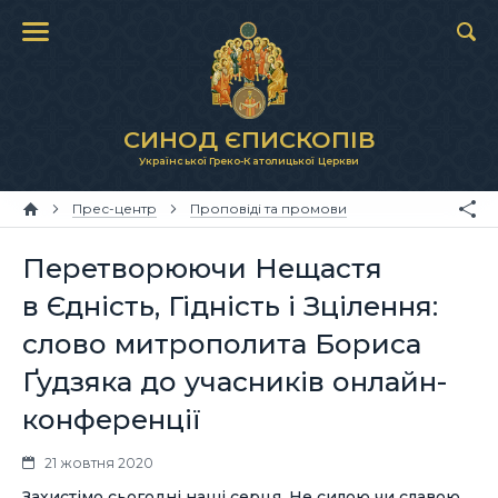
СИНОД ЄПИСКОПІВ
Української Греко-Католицької Церкви
Прес-центр
Проповіді та промови
Перетворюючи Нещастя
в Єдність, Гідність і Зцілення:
слово митрополита Бориса
Ґудзяка до учасників онлайн-
конференції
21 жовтня 2020
Захистімо сьогодні наші серця. Не силою чи славою,