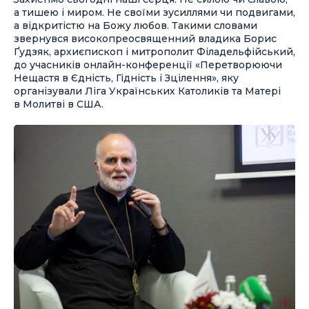
а тишею і миром. Не своїми зусиллями чи подвигами,
а відкритістю на Божу любов. Такими словами
звернувся високопреосвященний владика Борис
Ґудзяк, архиєпископ і митрополит Філадельфійський,
до учасників онлайн-конференції «Перетворюючи
Нещастя в Єдність, Гідність і Зцілення», яку
організували Ліга Українських Католиків та Матері
в Молитві в США.