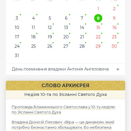
1
2
3
4
5
6
7
8
9
10
11
12
13
14
15
16
17
18
19
20
21
22
23
24
25
26
27
28
29
30
31
День поминання владики Антонія Ангеловича
СЛОВО АРХИЄРЕЯ
Неділя 10-та по Зісланні Святого Духа
Проповідь Блаженнішого Святослава у 10-ту неділю
по Зісланні Святого Духа
Владика Діонісій Ляхович: «Віра — це динамізм, який
потрібно безнастанно збільшувати, бо небезпека