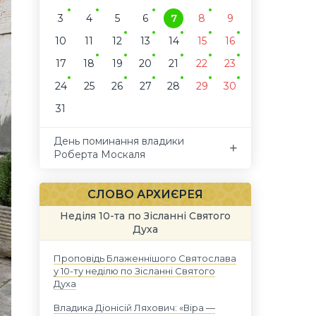
3
4
5
6
7
8
9
10
11
12
13
14
15
16
17
18
19
20
21
22
23
24
25
26
27
28
29
30
31
День поминання владики
Роберта Москаля
СЛОВО АРХИЄРЕЯ
Неділя 10-та по Зісланні Святого
Духа
Проповідь Блаженнішого Святослава
у 10-ту неділю по Зісланні Святого
Духа
Владика Діонісій Ляхович: «Віра —