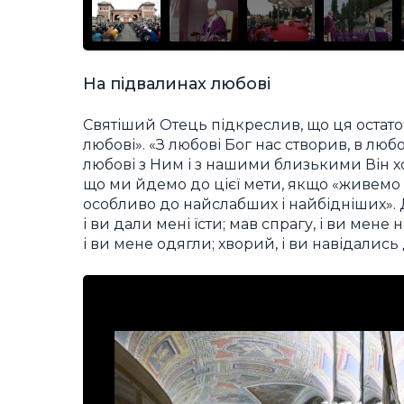
На підвалинах любові
Святіший Отець підкреслив, що ця остаточ
любові». «З любові Бог нас створив, в любо
любові з Ним і з нашими близькими Він хо
що ми йдемо до цієї мети, якщо «живемо 
особливо до найслабших і найбідніших». Д
і ви дали мені їсти; мав спрагу, і ви мен
і ви мене одягли; хворий, і ви навідались