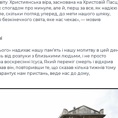
віту. Християнська віра, заснована на Христовій Пасці
 спогадом про минуле, але й, перш за все, як надією
ле, скільки погляд уперед, до мети нашого шляху,
до безкінечного свята, яке нас чекає», — мовив
і
ього» надихає нашу пам’ять і нашу молитву в цей ден
іль від розлуки з близькими людьми, і не просто
а воскресінні Ісуса, Який переміг смерть і відкрив
ав він, повторивши те, що сказав кілька тижнів тому
гарантує нам пристань, веде нас до дому,