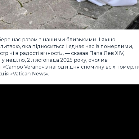
бере нас разом з нашими близькими. І якщо
литвою, яка підноситься і єднає нас із померлими,
трічі в радості вічності», — сказав Папа Лев XIV,
 у неділю, 2 листопада 2025 року, очолив
 «Campo Verano» з нагоди дня спомину всіх померл
ція «Vatican News».