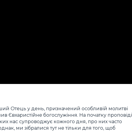
іший Отець у день, призначений особливій молитві
лив Євхаристійне богослужіння. На початку проповіді
ьких нас супроводжує кожного дня, про них часто
однак, ми зібралися тут не тільки для того, щоб