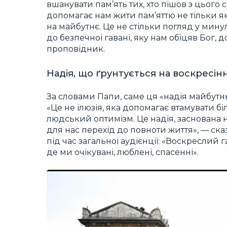
вшанувати пам’ять тих, хто пішов з цього с
допомагає нам жити пам’яттю не тільки як
на майбутнє. Це не стільки погляд у мину
до безпечної гавані, яку нам обіцяв Бог, 
проповідник.
Надія, що ґрунтується на воскресінн
За словами Папи, саме ця «надія майбутн
«Це не ілюзія, яка допомагає втамувати б
людський оптимізм. Це надія, заснована н
для нас перехід до повноти життя», — сказ
під час загальної аудієнції: «Воскреслий 
де ми очікувані, люблені, спасенні».