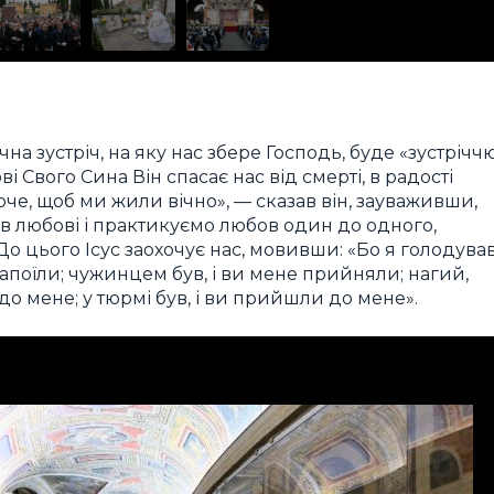
на зустріч, на яку нас збере Господь, буде «зустрічч
ві Свого Сина Він спасає нас від смерті, в радості
че, щоб ми жили вічно», — сказав він, зауваживши,
в любові і практикуємо любов один до одного,
о цього Ісус заохочує нас, мовивши: «Бо я голодував
е напоїли; чужинцем був, і ви мене прийняли; нагий,
 до мене; у тюрмі був, і ви прийшли до мене».