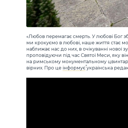
«Любов перемагає смерть. У любові Бог з
ми крокуємо в любові, наше життя стає мо
наближає нас до них, в очікуванні нової зус
проповідуючи під час Святої Меси, яку він
на римському монументальному цвинтарі
вірних. Про це
інформує
українська редак