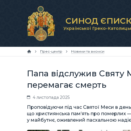
СИНОД ЄПИСК
Української Греко-Католиць
Прес-центр
Новини та анонси
Папа відслужив Святу 
перемагає смерть
4 листопада 2025
Проповідуючи під час Святої Меси в день
що християнська пам’ять про померлих —
у майбутнє, оживлений пасхальною надією 