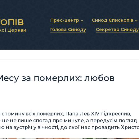
ОПІВ
Прес-центр
Синод Єпископів
Голова Синоду
Секретар Синоду
кої Церкви
Новини та анонси
Статут Синоду Єписко
Інтерв’ю та коментарі
Регламент Синоду Єп
Проповіді та промови
Положення про Голов
Молитовне прикликанн
Синодальні органи
Секретаріат Синоду
Контактна інформація
Месу за померлих: любов
 спомину всіх померлих, Папа Лев XIV підкреслив,
 це не лише спогад про минуле, а передусім погляд
на зустріч у вічності, до якої нас провадить Христо