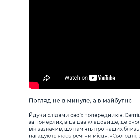
Погляд не в минуле, а в майбутнє
Йдучи слідами своїх попередників, Свят
за померлих, відвідав кладовище, де очо
він зазначив, що пам’ять про наших близ
нагадують якісь речі чи місця. «Сьогодні, 