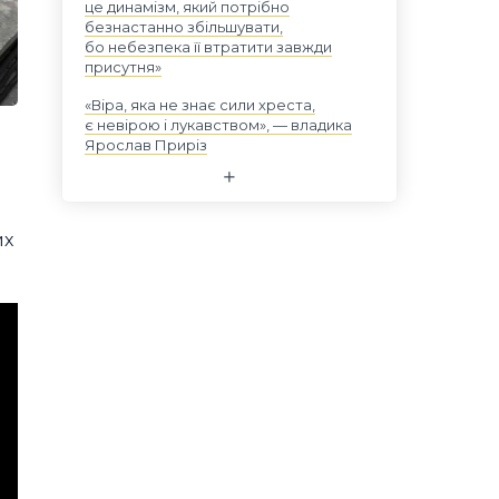
це динамізм, який потрібно
безнастанно збільшувати,
бо небезпека її втратити завжди
присутня»
«Віра, яка не знає сили хреста,
є невірою і лукавством», — владика
Ярослав Приріз
их