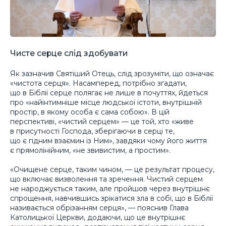
Чисте серце слід здобувати
Як зазначив Святіший Отець, слід зрозуміти, що означає
«чистота серця». Насамперед, потрібно згадати,
що в Біблії серце полягає не лише в почуттях, йдеться
про «найінтимніше місце людської істоти, внутрішній
простір, в якому особа є сама собою». В цій
перспективі, «чистий серцем» — це той, хто «живе
в присутності Господа, зберігаючи в серці те,
що є гідним взаємин із Ним», завдяки чому його життя
є прямолінійним, «не звивистим, а простим».
«Очищене серце, таким чином, — це результат процесу,
що включає визволення та зречення. Чистий серцем
не народжується таким, але пройшов через внутрішнє
спрощення, навчившись зрікатися зла в собі, що в Біблії
називається обрізанням серця», — пояснив Глава
Католицької Церкви, додаючи, що це внутрішнє