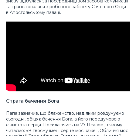
знову відбулася за посередництвом засобів комунікації
та транслювалася з робочого кабінету Святішого Отця
в Апостольському палаці.
Спрага бачення Бога
Папа зазначив, що блаженство, над яким роздумуємо
сьогодні, обіцяє бачення Бога, а його передумовою
є чистота серця. Посилаючись на 27 Псалом, в якому
читаємо: «В твоєму імені серце моє каже: „Обличчя моє