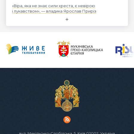
«Віра, яка не знає сили хреста, є невірою
і лукавством», — владика Ярослав Приріз
вул. Микільсько-Слобідська, 5
, Київ 02002, Україна