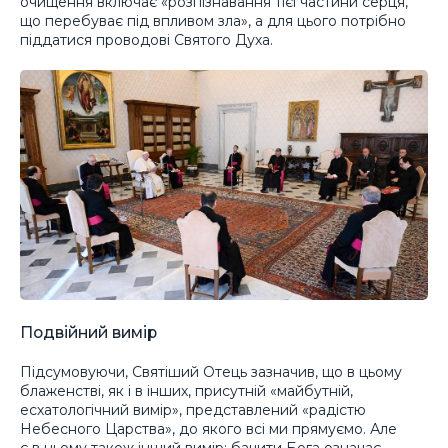
очищення включає «розпізнавання тієї частини серця,
що перебуває під впливом зла», а для цього потрібно
піддатися проводові Святого Духа.
Подвійний вимір
Підсумовуючи, Святіший Отець зазначив, що в цьому
блаженстві, як і в інших, присутній «майбутній,
есхатологічний вимір», представлений «радістю
Небесного Царства», до якого всі ми прямуємо. Але