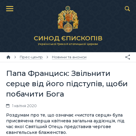
СИНОД ЄПИСКОПІВ
Української Греко-Католицької Церкви
Прес-центр
Новини та анонси
Папа Франциск: Звільнити
серце від його підступів, щоби
побачити Бога
1 квітня 2020
Роздумам про те, що означає «чистота серця» була
присвячена перша квітнева загальна аудієнція, під
час якої Святіший Отець представив чергове
євангельське блаженство.