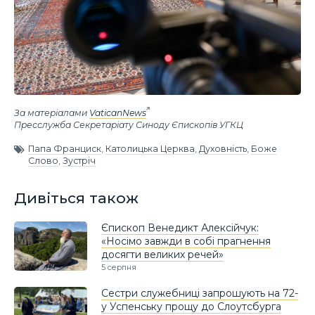
За матеріалами
VaticanNews
Пресслужба Секретаріату Синоду Єпископів УГКЦ
Папа Франциск
,
Католицька Церква
,
Духовність
,
Боже
Слово
,
Зустріч
Дивіться також
Єпископ Венедикт Алексійчук:
«Носімо завжди в собі прагнення
досягти великих речей»
5 серпня
Сестри служебниці запрошують на 72-
у Успенську прощу до Слоутсбурга