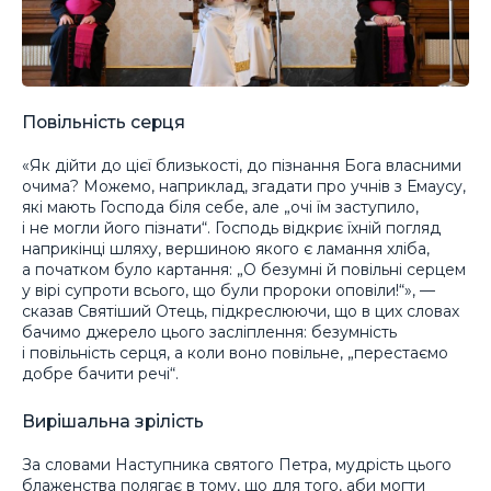
Повільність серця
«Як дійти до цієї близькості, до пізнання Бога власними
очима? Можемо, наприклад, згадати про учнів з Емаусу,
які мають Господа біля себе, але „очі їм заступило,
і не могли його пізнати“. Господь відкриє їхній погляд
наприкінці шляху, вершиною якого є ламання хліба,
а початком було картання: „О безумні й повільні серцем
у вірі супроти всього, що були пророки оповіли!“», —
сказав Святіший Отець, підкреслюючи, що в цих словах
бачимо джерело цього засліплення: безумність
і повільність серця, а коли воно повільне, „перестаємо
добре бачити речі“.
Вирішальна зрілість
За словами Наступника святого Петра, мудрість цього
блаженства полягає в тому, що для того, аби могти