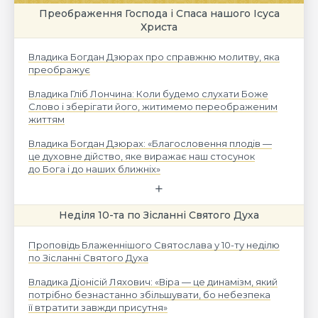
Преображення Господа і Спаса нашого Ісуса
Христа
Владика Богдан Дзюрах про справжню молитву, яка
преображує
Владика Гліб Лончина: Коли будемо слухати Боже
Слово і зберігати його, житимемо переображеним
життям
Владика Богдан Дзюрах: «Благословення плодів —
це духовне дійство, яке виражає наш стосунок
до Бога і до наших ближніх»
Неділя 10-та по Зісланні Святого Духа
Проповідь Блаженнішого Святослава у 10-ту неділю
по Зісланні Святого Духа
Владика Діонісій Ляхович: «Віра — це динамізм, який
потрібно безнастанно збільшувати, бо небезпека
її втратити завжди присутня»