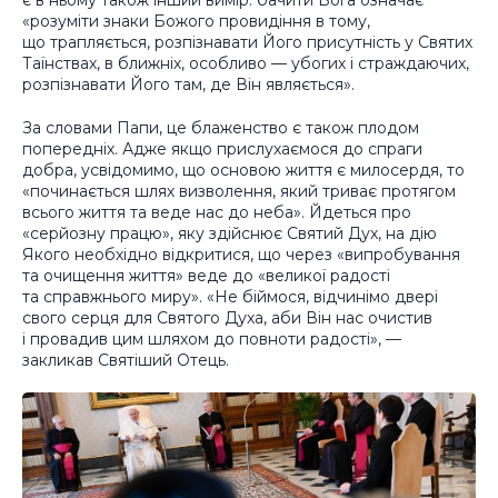
є в ньому також інший вимір: бачити Бога означає
«розуміти знаки Божого провидіння в тому,
що трапляється, розпізнавати Його присутність у Святих
Таїнствах, в ближніх, особливо — убогих і страждаючих,
розпізнавати Його там, де Він являється».
За словами Папи, це блаженство є також плодом
попередніх. Адже якщо прислухаємося до спраги
добра, усвідомимо, що основою життя є милосердя, то
«починається шлях визволення, який триває протягом
всього життя та веде нас до неба». Йдеться про
«серйозну працю», яку здійснює Святий Дух, на дію
Якого необхідно відкритися, що через «випробування
та очищення життя» веде до «великої радості
та справжнього миру». «Не біймося, відчинімо двері
свого серця для Святого Духа, аби Він нас очистив
і провадив цим шляхом до повноти радості», —
закликав Святіший Отець.