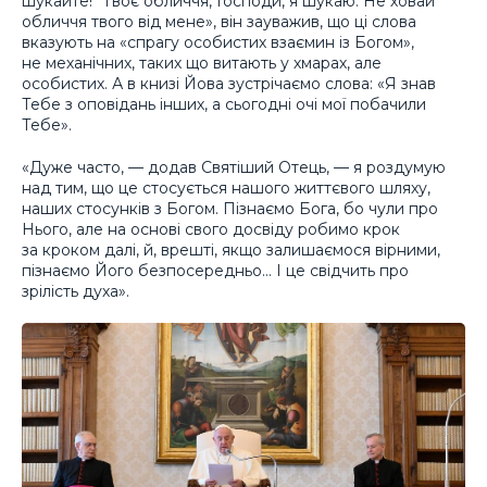
шукайте!“ Твоє обличчя, Господи, я шукаю. Не ховай
обличчя твого від мене», він зауважив, що ці слова
вказують на «спрагу особистих взаємин із Богом»,
не механічних, таких що витають у хмарах, але
особистих. А в книзі Йова зустрічаємо слова: «Я знав
Тебе з оповідань інших, а сьогодні очі мої побачили
Тебе».
«Дуже часто, — додав Святіший Отець, — я роздумую
над тим, що це стосується нашого життєвого шляху,
наших стосунків з Богом. Пізнаємо Бога, бо чули про
Нього, але на основі свого досвіду робимо крок
за кроком далі, й, врешті, якщо залишаємося вірними,
пізнаємо Його безпосередньо… І це свідчить про
зрілість духа».