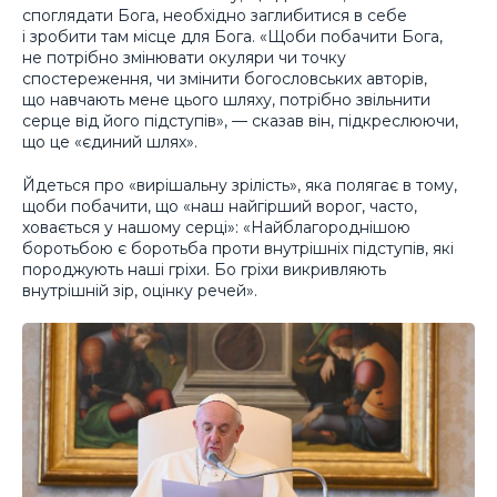
споглядати Бога, необхідно заглибитися в себе
і зробити там місце для Бога. «Щоби побачити Бога,
не потрібно змінювати окуляри чи точку
спостереження, чи змінити богословських авторів,
що навчають мене цього шляху, потрібно звільнити
серце від його підступів», — сказав він, підкреслюючи,
що це «єдиний шлях».
Йдеться про «вирішальну зрілість», яка полягає в тому,
щоби побачити, що «наш найгірший ворог, часто,
ховається у нашому серці»: «Найблагороднішою
боротьбою є боротьба проти внутрішніх підступів, які
породжують наші гріхи. Бо гріхи викривляють
внутрішній зір, оцінку речей».