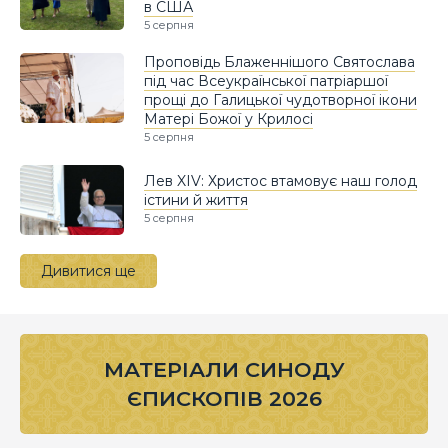
в США
5 серпня
Проповідь Блаженнішого Святослава
під час Всеукраїнської патріаршої
прощі до Галицької чудотворної ікони
Матері Божої у Крилосі
5 серпня
Лев XIV: Христос втамовує наш голод
істини й життя
5 серпня
Дивитися ще
МАТЕРІАЛИ СИНОДУ
ЄПИСКОПІВ 2026