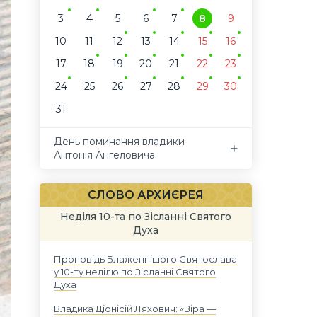
3
4
5
6
7
8
9
10
11
12
13
14
15
16
17
18
19
20
21
22
23
24
25
26
27
28
29
30
31
День поминання владики
Антонія Ангеловича
СЛОВО АРХИЄРЕЯ
Неділя 10-та по Зісланні Святого
Духа
Проповідь Блаженнішого Святослава
у 10-ту неділю по Зісланні Святого
Духа
Владика Діонісій Ляхович: «Віра —