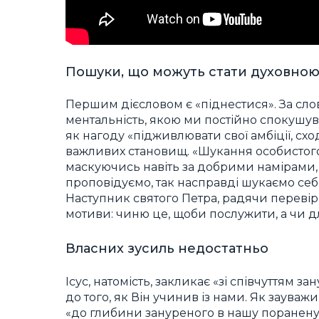
Пошуки, що можуть стати духовно
Першим дієсловом є «піднестися». За сло
ментальність, якою ми постійно спокушуван
як нагоду «підживлювати свої амбіції, сх
важливих становищ. «Шукання особистого
маскуючись навіть за добрими намірами, 
проповідуємо, так насправді шукаємо се
Наступник святого Петра, радячи перевір
мотиви: чиню це, щоби послужити, а чи д
Власних зусиль недостатньо
Ісус, натомість, закликає «зі співчуттям з
до того, як Він учинив із нами. Як зауваж
«до глибини зануреного в нашу поранену 