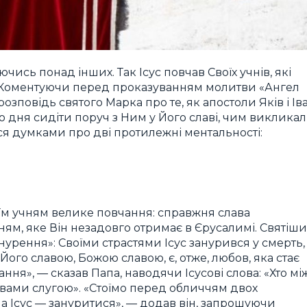
ись понад інших. Так Ісус повчав Своїх учнів, які
. Коментуючи перед проказуванням молитви «Ангел
розповідь святого Марка про те, як апостоли Яків і Ів
о дня сидіти поруч з Ним у Його славі, чим виклика
я думками про дві протилежні ментальності:
Своїм учням велике повчання: справжня слава
ям, яке Він незадовго отримає в Єрусалимі. Святіш
урення»: Своїми страстями Ісус занурився у смерть,
Його славою, Божою славою, є, отже, любов, яка стає
ння», — сказав Папа, наводячи Ісусові слова: «Хто мі
 вами слугою». «Стоїмо перед обличчям двох
, а Ісус — зануритися», — додав він, запрошуючи