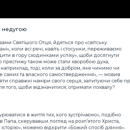
ю недугою
вами Святішого Отця, йдеться про «світську
і», коли всі речі, навіть і стосунки, переживаємо
одити в гору сходинками успіху», щоби досягнути
 престижу також може стати хворобою духа,
наприклад, тоді, коли за добром, яке чинимо чи
бе самих та власного самоствердження», — мовив
яти справжні наміри свого серця, запитуючи себе п
ля того, щоби відзначитися, отримати похвалу?
анурюватися в життя тих, кого зустрічаємо», подібно
ив Папа, скерувавши погляд на розп’ятого Христа,
історію», можемо відкрити «Божий спосіб діяння».