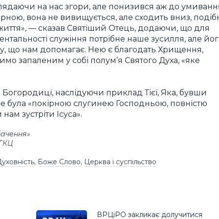
оглядаючи на нас згори, але понизився аж до умиванн
кірною, вона не вивищується, але сходить вниз, подіб
життя», — сказав Святіший Отець, додаючи, що для
ентальності служіння потрібне наше зусилля, але йо
лу, що нам допомагає. Нею є благодать Хрищення,
симо запаленим у собі полум’я Святого Духа, «яке
 Богородиці, наслідуючи приклад Тієї, Яка, бувши
ле була «покірною слугинею Господньою, повністю
нам зустріти Ісуса».
бачення»
УГКЦ
уховність
,
Боже Слово
,
Церква і суспільство
ВРЦіРО закликає долучитися