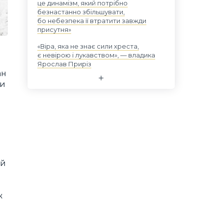
це динамізм, який потрібно
безнастанно збільшувати,
бо небезпека її втратити завжди
присутня»
«Віра, яка не знає сили хреста,
є невірою і лукавством», — владика
Ярослав Приріз
ан
ли
ий
ж