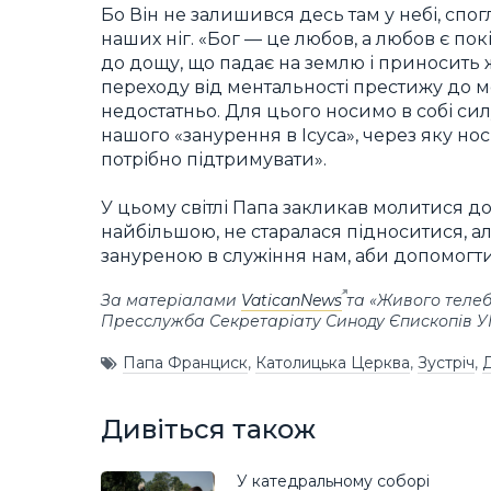
Бо Він не залишився десь там у небі, сп
наших ніг. «Бог — це любов, а любов є по
до дощу, що падає на землю і приносить 
переходу від ментальності престижу до м
недостатньо. Для цього носимо в собі си
нашого «занурення в Ісуса», через яку но
потрібно підтримувати».
У цьому світлі Папа закликав молитися до
найбільшою, не старалася підноситися, а
зануреною в служіння нам, аби допомогти 
За матеріалами
VaticanNews
та «Живого теле
Пресслужба Секретаріату Синоду Єпископів 
Папа Франциск
,
Католицька Церква
,
Зустріч
,
Д
Дивіться також
У катедральному соборі