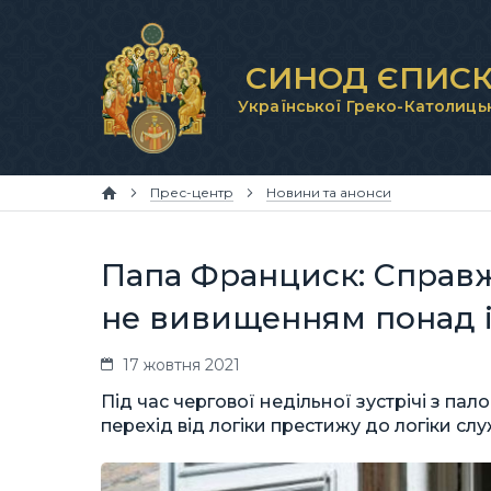
СИНОД ЄПИСК
Української Греко-Католиць
Прес-центр
Новини та анонси
Папа Франциск: Справж
не вивищенням понад і
17 жовтня 2021
Під час чергової недільної зустрічі з 
перехід від логіки престижу до логіки слу