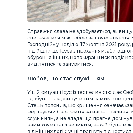
Справжня слава не здобувається, вивищуюч
сперечалися між собою за почесні місця
Господній» у неділю, 17 жовтня 2021 року, 
підійшли до Ісуса з проханням, аби одног
обурення інших, Папа Франциск поділивс
виділятися та зануритися.
Любов, що стає служінням
У цій ситуації Ісус із терпеливістю дає 
здобувається, живучи тим самим хрищенн
Отець пояснив, що хрищення означає «зан
жертвуючи Своє життя за наше спасіння. «
служінням, а не влада, що прагне домінува
вами хоче стати великим, нехай буде між
відмінних логік: учні прагнуть піднестися