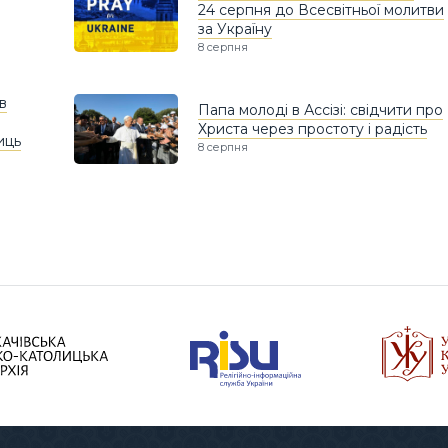
24 серпня до Всесвітньої молитви
за Україну
8 серпня
в
Папа молоді в Ассізі: свідчити про
Христа через простоту і радість
иць
8 серпня