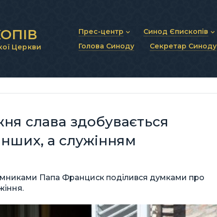
ОПІВ
Прес-центр
Синод Єпископів
Голова Синоду
Секретар Синоду
кої Церкви
Новини та анонси
Статут Синоду Єписко
Інтерв’ю та коментарі
Регламент Синоду Єп
Проповіді та промови
Положення про Голов
Молитовне прикликанн
Синодальні органи
Секретаріат Синоду
Контактна інформація
ня слава здобувається
нших, а служінням
паломниками Папа Франциск поділився думками про
жіння.