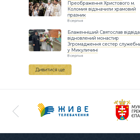
Преображення Христового м.
Коломия відзначили храмовий
празник
8 серпня
Блаженніший Святослав відвіда
відновлений монастир
Згромадження сестер служебн
у Микуличині
8 серпня
Дивитися ще