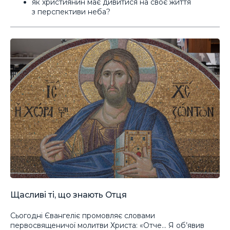
як християнин має дивитися на своє життя
з перспективи неба?
Щасливі ті, що знають Отця
Сьогодні Євангеліє промовляє словами
первосвященичої молитви Христа: «Отче… Я об’явив