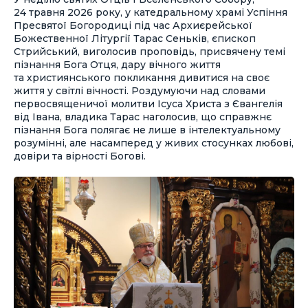
24 травня 2026 року, у катедральному храмі Успіння
Пресвятої Богородиці під час Архиєрейської
Божественної Літургії Тарас Сеньків, єпископ
Стрийський, виголосив проповідь, присвячену темі
пізнання Бога Отця, дару вічного життя
та християнського покликання дивитися на своє
життя у світлі вічності. Роздумуючи над словами
первосвященичої молитви Ісуса Христа з Євангелія
від Івана, владика Тарас наголосив, що справжнє
пізнання Бога полягає не лише в інтелектуальному
розумінні, але насамперед у живих стосунках любові,
довіри та вірності Богові.