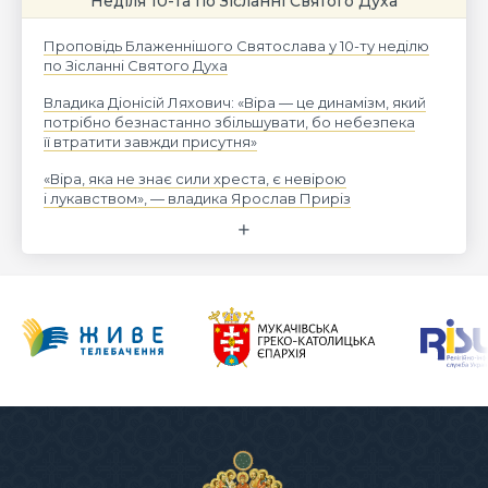
Неділя 10-та по Зісланні Святого Духа
Проповідь Блаженнішого Святослава у 10-ту неділю
по Зісланні Святого Духа
Владика Діонісій Ляхович: «Віра — це динамізм, який
потрібно безнастанно збільшувати, бо небезпека
її втратити завжди присутня»
«Віра, яка не знає сили хреста, є невірою
і лукавством», — владика Ярослав Приріз