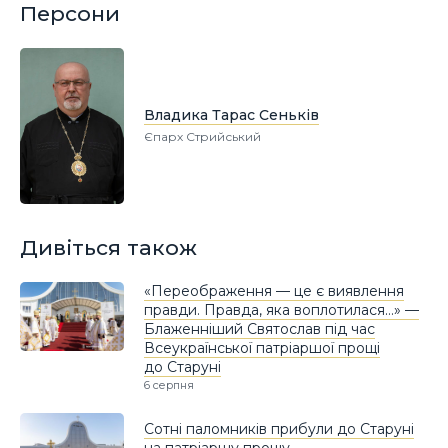
Персони
Владика Тарас Сеньків
Єпарх Стрийський
Дивіться також
«Переображення — це є виявлення
правди. Правда, яка воплотилася…» —
Блаженніший Святослав під час
Всеукраїнської патріаршої прощі
до Старуні
6 серпня
Сотні паломників прибули до Старуні
на патріаршу прощу