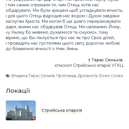
і тим самим отримали те, чим Отець хотів нас
обдарувати. Ми були хрещені щоб успадкувати вічність,
і для цього Отець відродив нас водою і Духом завдяки
заслугам Христа. Ми могли б ще довго перераховувати
дари, якими нас обдарував Отець. Ми належимо Йому,
«у Ньому бо живемо, рухаємося та існуємо», тому
віримо, що Він піклується про нас як про Своїх дітей,
і провадить нас пустелями цього світу дорогою любові
до блаженної вічності з Ним. Амінь.
† Тарас Сеньків,
єпископ Стрийської єпархії УГКЦ
Владика Тарас Сеньків
,
Проповідь
,
Духовність
,
Боже Слово
Локації
Стрийська єпархія