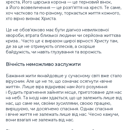
хреста, Його царська корона — це терновий вінок,
а Його возвеличення — це розп’яття на хресті. Те саме,
хоч частково та по-різному, торкається життя кожного,
хто вірно визнає Христа.
Це не обов’язково має бути діагноз невиліковної
хвороби, втрата близької людини чи серйозна життєва
криза… Часто це є виразом щирої вірності Христу там,
де за це не отримують оплесків, а скоріше
байдужість, чи навіть глузування та ворожість.
Вічність неможливо заслужити
Бажання жити якнайдовше у сучасному світі вже стало
вірусним. Але це не те, що означає осягнути «вічне
життя». Лише віра відкриває нам його розуміння
і будить прагнення зайняти місце, приготоване для нас
на небі. Та іноді нам здається, що це залежить лише від
нас, що саме ми, своїми зусиллями, своєю працею,
вирішуємо, чи досягнемо спасіння. Однак спасіння
і вічне життя не залежать лише від нас. Чесно кажучи,
вони взагалі не залежать від нас.