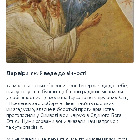
Дар віри, який веде до вічності
«Я молюся за них, бо вони Твої. Тепер же іду до Тебе,
і кажу те, у світі бувши, щоб вони радощів моїх мали
у собі вщерть». Це молитва Ісуса за всіх віруючих. Отці
І Вселенського собору в Нікеї, пам’ять про яких
ми згадуємо, власне в боротьбі проти аріанства
проголосили у Символі віри: «вірую в Єдиного Бога
Отця». Цими словами вони вказали нам напрямок
та суть спасіння.
Ми увірували, і це дар Отця. Ми прийняли науку Ісуса,