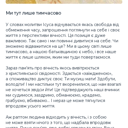
Ми тут лише тимчасово
У словах молитви Ісуса відчувається якась свобода від
обмеження часу, запрошення поглянути на себе і своє
життя з перспективи вічності. Ця позиція є дуже
важливою. Так само і ми повинні дивитися на себе. Чи
зможемо відважитися на це? Ми в цьому світі лише
тимчасово, а нашою батьківщиною є небо, і все наше
життя є лише шляхом, яким ми туди повертаємося.
Зараз пам’ять про вічність якось вивітрюється
з християнської свідомості. Здається «заїждженою»,
а споживацтво диктує своє: Ти мусиш мати! Здобути,
володіти! І ми настільки тут вкоренилися, що нам взагалі
не хочеться звідси йти! Це підтверджують наші вчинки:
ми судимося, заздримо, обманюємо, крадемо,
грабуємо, вбиваємо… І нераз це може тягнутися
впродовж усього життя.
Аж раптом людина відходить у вічність, і з собою
не може взяти нічого з того, що надбала впродовж
життя. Лише пам’ять про добрі справи та гріхи. Вона