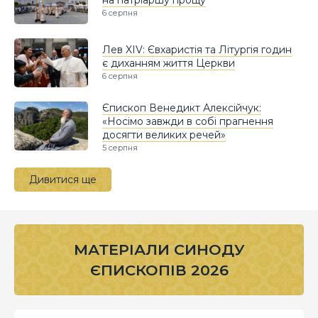
6 серпня
Лев XIV: Євхаристія та Літургія годин
є диханням життя Церкви
6 серпня
Єпископ Венедикт Алексійчук:
«Носімо завжди в собі прагнення
досягти великих речей»
5 серпня
Дивитися ще
МАТЕРІАЛИ СИНОДУ
ЄПИСКОПІВ 2026