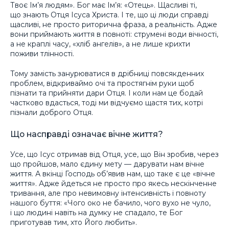
Твоє Ім’я людям». Бог має Ім’я: «Отець». Щасливі ті,
що знають Отця Ісуса Христа. І те, що ці люди справді
щасливі, не просто риторична фраза, а реальність. Адже
вони приймають життя в повноті: струмені води вічності,
а не краплі часу, «хліб ангелів», а не лише крихти
поживи тлінності.
Тому замість занурюватися в дрібниці повсякденних
проблем, відкриваймо очі та простягнім руки щоб
пізнати та прийняти дари Отця. І коли нам це бодай
частково вдасться, тоді ми відчуємо щастя тих, котрі
пізнали доброго Отця.
Що насправді означає вічне життя?
Усе, що Ісус отримав від Отця, усе, що Він зробив, через
що пройшов, мало єдину мету — дарувати нам вічне
життя. А вкінці Господь об’явив нам, що таке є це «вічне
життя». Адже йдеться не просто про якесь нескінченне
тривання, але про невимовну інтенсивність і повноту
нашого буття: «Чого око не бачило, чого вухо не чуло,
і що людині навіть на думку не спадало, те Бог
приготував тим, хто Його любить».