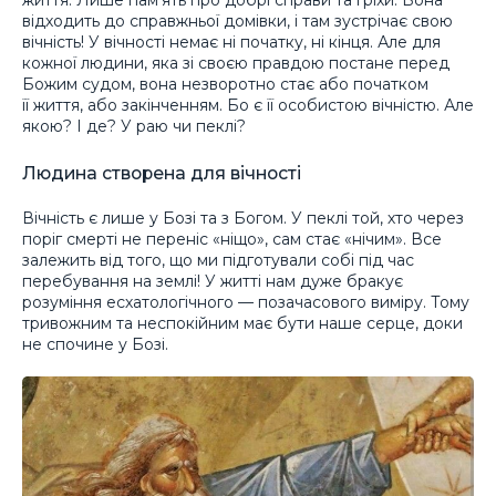
відходить до справжньої домівки, і там зустрічає свою
вічність! У вічності немає ні початку, ні кінця. Але для
кожної людини, яка зі своєю правдою постане перед
Божим судом, вона незворотно стає або початком
її життя, або закінченням. Бо є її особистою вічністю. Але
якою? І де? У раю чи пеклі?
Людина створена для вічності
Вічність є лише у Бозі та з Богом. У пеклі той, хто через
поріг смерті не переніс «ніщо», сам стає «нічим». Все
залежить від того, що ми підготували собі під час
перебування на землі! У житті нам дуже бракує
розуміння есхатологічного — позачасового виміру. Тому
тривожним та неспокійним має бути наше серце, доки
не спочине у Бозі.