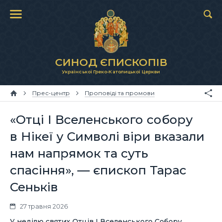
СИНОД ЄПИСКОПІВ
Української Греко-Католицької Церкви
Прес-центр
Проповіді та промови
«Отці І Вселенського собору
в Нікеї у Символі віри вказали
нам напрямок та суть
спасіння», — єпископ Тарас
Сеньків
27 травня 2026
У неділю святих Отців І Вселенського Собору,