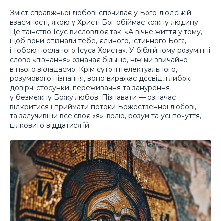
Зміст справжньої любові спочиває у Бого-людській
взаємності, якою у Христі Бог обіймає кожну людину.
Це таїнство Ісус висловлює так: «А вічне життя у тому,
щоб вони спізнали тебе, єдиного, істинного Бога,
і тобою посланого Ісуса Христа». У біблійному розумінні
слово «пізнання» означає більше, ніж ми звичайно
в нього вкладаємо. Крім суто інтелектуального,
розумового пізнання, воно виражає досвід, глибокі
довірчі стосунки, переживання та занурення
у безмежну Божу любов. Пізнавати — означає
відкритися і приймати потоки Божественної любові,
та залучивши все своє «я»: волю, розум та усі почуття,
цілковито віддатися їй.