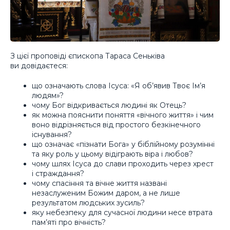
З цієї проповіді єпископа Тараса Сеньківа
ви довідаєтеся:
що означають слова Ісуса: «Я об’явив Твоє Ім’я
людям»?
чому Бог відкривається людині як Отець?
як можна пояснити поняття «вічного життя» і чим
воно відрізняється від простого безкінечного
існування?
що означає «пізнати Бога» у біблійному розумінні
та яку роль у цьому відіграють віра і любов?
чому шлях Ісуса до слави проходить через хрест
і страждання?
чому спасіння та вічне життя названі
незаслуженим Божим даром, а не лише
результатом людських зусиль?
яку небезпеку для сучасної людини несе втрата
пам’яті про вічність?