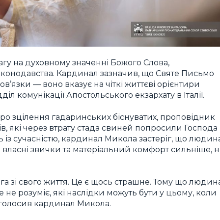
агу на духовному значенні Божого Слова,
аконодавства. Кардинал зазначив, що Святе Письмо
ов’язки — воно вказує на чіткі життєві орієнтири
діл комунікації Апостольського екзархату в Італії.
о зцілення гадаринських біснуватих, проповідник
в, які через втрату стада свиней попросили Господа
 із сучасністю, кардинал Микола застеріг, що людин
а власні звички та матеріальний комфорт сильніше, н
а зі свого життя. Це є щось страшне. Тому що людин
 не розуміє, які наслідки можуть бути у цьому, коли
аголосив кардинал Микола.