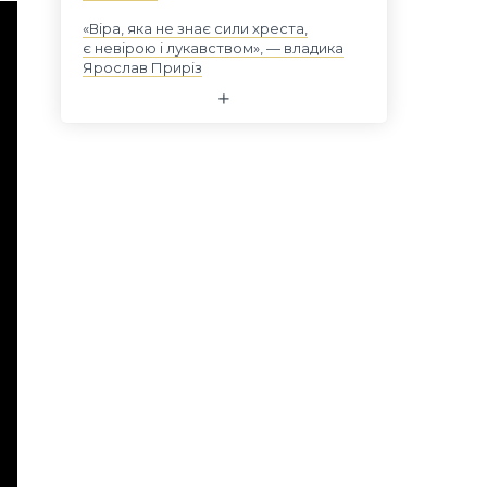
«Віра, яка не знає сили хреста,
є невірою і лукавством», — владика
Ярослав Приріз