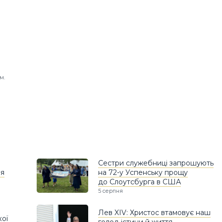
м.
Сестри служебниці запрошують
ня
на 72-у Успенську прощу
до Слоутсбурга в США
5 серпня
Лев XIV: Христос втамовує наш
кої
голод істини й життя