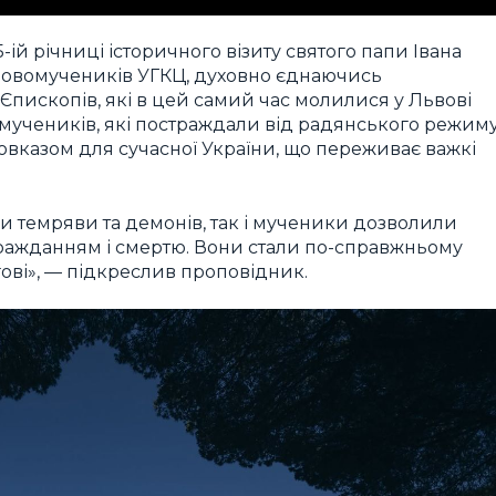
ій річниці історичного візиту святого папи Івана
 новомучеників УГКЦ, духовно єднаючись
пископів, які в цей самий час молилися у Львові
мучеників, які постраждали від радянського режиму
вказом для сучасної України, що переживає важкі
ди темряви та демонів, так і мученики дозволили
стражданням і смертю. Вони стали по-справжньому
ві», — підкреслив проповідник.