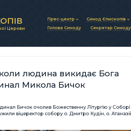
ОПІВ
Прес-центр
Синод Єпископів
Голова Синоду
Секретар Синоду
кої Церкви
Новини та анонси
Статут Синоду Єписко
Інтерв’ю та коментарі
Регламент Синоду Єп
Проповіді та промови
Положення про Голов
Молитовне прикликанн
Синодальні органи
Секретаріат Синоду
Контактна інформація
, коли людина викидає Бога
динал Микола Бичок
динал Бичок очолив Божественну Літургію у Cоборі
лужили віцеректор собору о. Дмитро Кудін, о. Атаназі