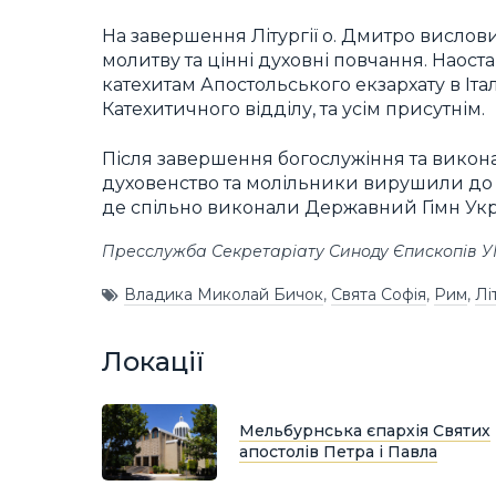
На завершення Літургії о. Дмитро вислов
молитву та цінні духовні повчання. Наос
катехитам Апостольського екзархату в Іта
Катехитичного відділу, та усім присутнім.
Після завершення богослужіння та викон
духовенство та молільники вирушили до п
де спільно виконали Державний Гімн Укра
Пресслужба Секретаріату Синоду Єпископів 
Владика Миколай Бичок
,
Свята Софія
,
Рим
,
Лі
Локації
Мельбурнська єпархія Святих
апостолів Петра і Павла