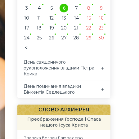
3
4
5
6
7
8
9
10
11
12
13
14
15
16
17
18
19
20
21
22
23
24
25
26
27
28
29
30
31
День священичого
рукоположення владики Петра
Крика
День поминання владики
Вінкентія Седлецького
СЛОВО АРХИЄРЕЯ
Преображення Господа і Спаса
нашого Ісуса Христа
Владика Богдан Дзюрах про