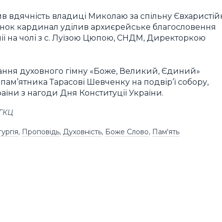
ив вдячність владиці Миколаю за спільну Євхаристій
танок кардинал уділив архиєрейське благословення
лії на чолі з с. Луїзою Цюпою, СНДМ, Директоркою
ання духовного гімну «Боже, Великий, Єдиний»
ам’ятника Тарасові Шевченку на подвір’ї собору,
їни з нагоди Дня Конституції України.
УГКЦ
тургія
,
Проповідь
,
Духовність
,
Боже Слово
,
Пам'ять