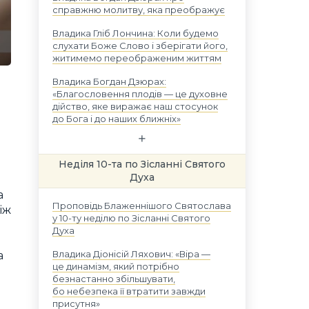
справжню молитву, яка преображує
Владика Гліб Лончина: Коли будемо
слухати Боже Слово і зберігати його,
житимемо переображеним життям
Владика Богдан Дзюрах:
«Благословення плодів — це духовне
дійство, яке виражає наш стосунок
до Бога і до наших ближніх»
Неділя 10-та по Зісланні Святого
Духа
а
Проповідь Блаженнішого Святослава
іж
у 10-ту неділю по Зісланні Святого
Духа
Владика Діонісій Ляхович: «Віра —
а
це динамізм, який потрібно
безнастанно збільшувати,
бо небезпека її втратити завжди
присутня»