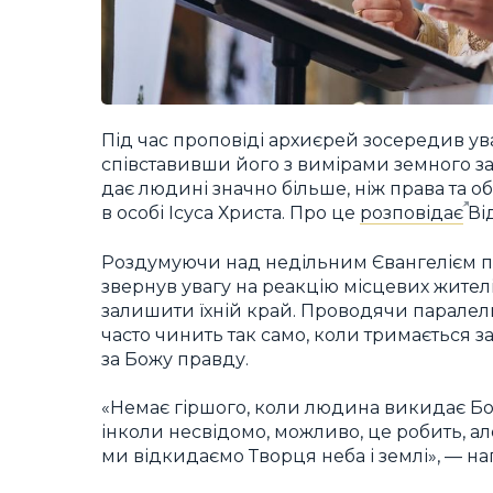
Під час проповіді архиєрей зосередив ув
співставивши його з вимірами земного з
дає людині значно більше, ніж права та об
в особі Ісуса Христа. Про це
розповідає
Від
Роздумуючи над недільним Євангелієм пр
звернув увагу на реакцію місцевих жителі
залишити їхній край. Проводячи паралель
часто чинить так само, коли тримається з
за Божу правду.
«Немає гіршого, коли людина викидає Бог
інколи несвідомо, можливо, це робить, але
ми відкидаємо Творця неба і землі», — н