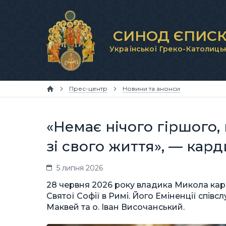
СИНОД ЄПИСК
Української Греко-Католиць
Прес-центр
Новини та анонси
«Немає нічого гіршого
зі свого життя», — кар
5 липня 2026
28 червня 2026 року владика Микола кар
Святої Софії в Римі. Його Еміненції співс
Маквей та о. Іван Височанський.