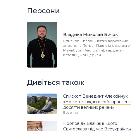
Персони
Владика Миколай Бичок
Єпископ Єпархії Святих верховних
апостолів Петра і Павла із осідком у 
Мельбурн (Австралія), кардинал
Католицької Церкви
Дивіться також
Єпископ Венедикт Алексійчук:
«Носімо завжди в собі прагнен
досягти великих речей»
5 серпня
Проповідь Блаженнішого
Святослава під час Всеукраїнсь