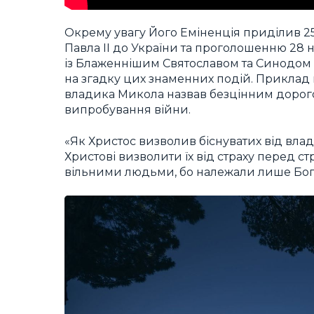
Окрему увагу Його Еміненція приділив 25-
Павла ІІ до України та проголошенню 28
із Блаженнішим Святославом та Синодом Є
на згадку цих знаменних подій. Приклад 
владика Микола назвав безцінним дорого
випробування війни.
«Як Христос визволив біснуватих від вла
Христові визволити їх від страху перед 
вільними людьми, бо належали лише Бого