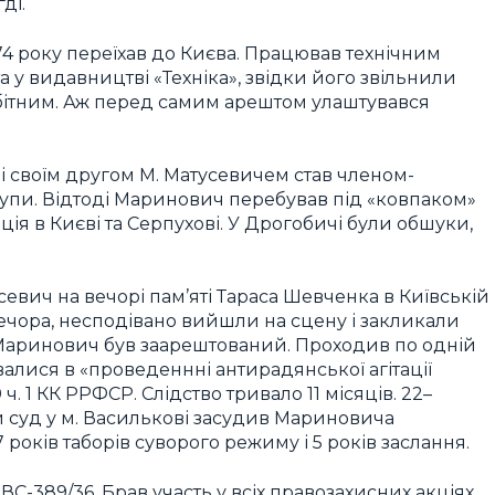
ді.
74 року переїхав до Києва. Працював технічним
 у видавництві «Техніка», звідки його звільнили
обітним. Аж перед самим арештом улаштувався
і своїм другом М. Матусевичем став членом-
рупи. Відтоді Маринович перебував під «ковпаком»
ія в Києві та Серпухові. У Дрогобичі були обшуки,
севич на вечорі пам’яті Тараса Шевченка в Київській
вечора, несподівано вийшли на сцену і закликали
ку Маринович був заарештований. Проходив по одній
алися в «проведеннні антирадянської агітації
70 ч. 1 КК РРФСР. Слідство тривало 11 місяців. 22–
й суд у м. Василькові засудив Мариновича
років таборів суворого режиму і 5 років заслання.
-389/36. Брав участь у всіх правозахисних акціях,