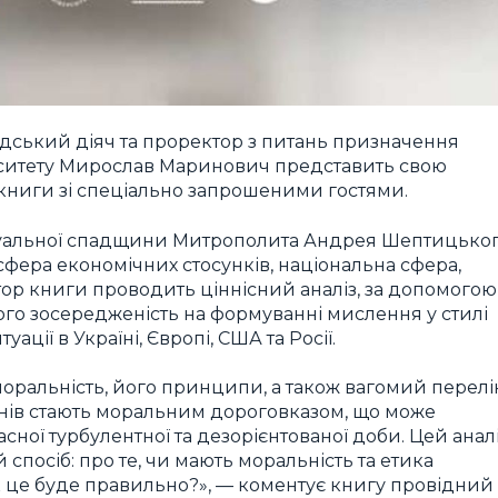
адський діяч та проректор з питань призначення
верситету Мирослав Маринович представить свою
 книги зі спеціально запрошеними гостями.
ектуальної спадщини Митрополита Андрея Шептицько
 сфера економічних стосунків, національна сфера,
тор книги проводить ціннісний аналіз, за допомогою
го зосередженість на формуванні мислення у стилі
ації в Україні, Європі, США та Росії.
 моральність, його принципи, а також вагомий перелі
нів стають моральним дороговказом, що може
ної турбулентної та дезорієнтованої доби. Цей анал
спосіб: про те, чи мають моральність та етика
як це буде правильно?», — коментує книгу провідний