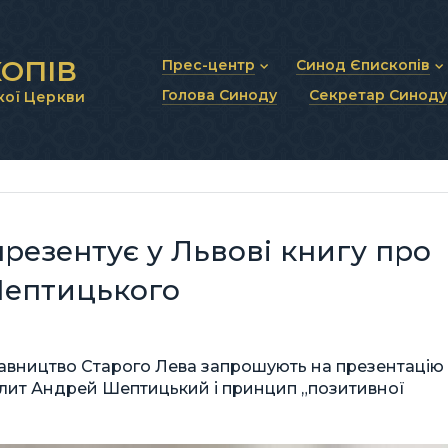
ОПІВ
Прес-центр
Синод Єпископів
Голова Синоду
Секретар Синоду
кої Церкви
Новини та анонси
Статут Синоду Єписко
Інтерв’ю та коментарі
Регламент Синоду Єп
Проповіді та промови
Положення про Голов
Молитовне прикликанн
Синодальні органи
Секретаріат Синоду
Контактна інформація
езентує у Львові книгу про
Шептицького
идавництво Старого Лева запрошують на презентацію
ит Андрей Шептицький і принцип „позитивної