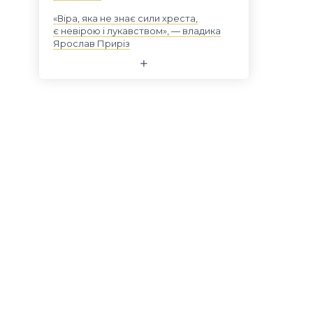
«Віра, яка не знає сили хреста,
є невірою і лукавством», — владика
Ярослав Приріз