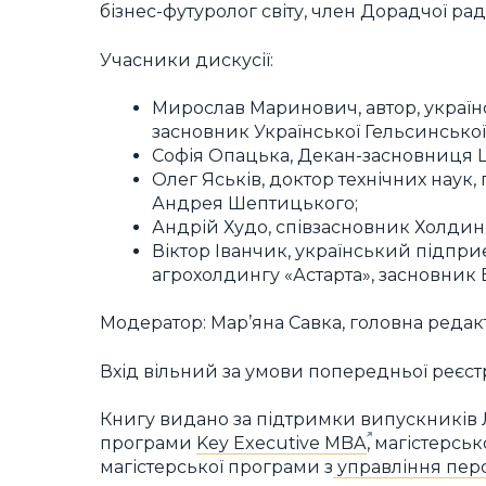
бізнес-футуролог світу, член Дорадчої р
Учасники дискусії:
Мирослав Маринович, автор, українс
засновник Української Гельсинської 
Софія Опацька, Декан-засновниця L
Олег Яськів, доктор технічних наук
Андрея Шептицького;
Андрій Худо, співзасновник Холдинг
Віктор Іванчик, український підпр
агрохолдингу «Астарта», засновник 
Модератор: Мар’яна Савка, головна редак
Вхід вільний за умови попередньої реєстр
Книгу видано за підтримки випускників Ль
програми
Key Executive MBA
, магістерсь
магістерської програми з
управління пер