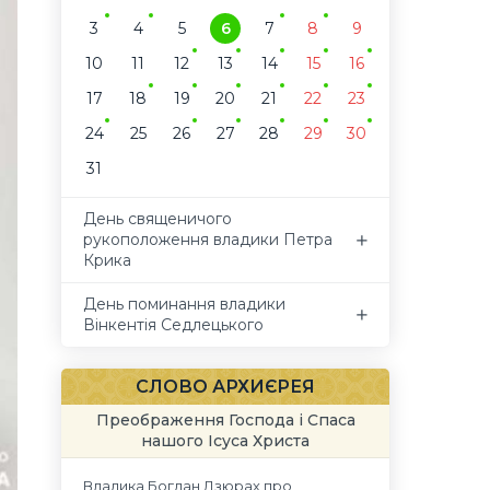
3
4
5
6
7
8
9
10
11
12
13
14
15
16
17
18
19
20
21
22
23
24
25
26
27
28
29
30
31
День священичого
рукоположення владики Петра
Крика
День поминання владики
Вінкентія Седлецького
СЛОВО АРХИЄРЕЯ
Преображення Господа і Спаса
нашого Ісуса Христа
Владика Богдан Дзюрах про