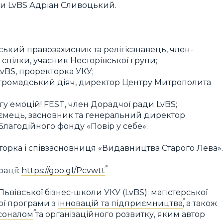
ади LvBS Адріан Сливоцький.
ький правозахисник та релігієзнавець, член-
спілки, учасник Несторівської групи;
vBS, проректорка УКУ;
, громадський діяч, директор Центру Митрополита
у емоцій! FEST, член Дорадчої ради LvBS;
иємець, засновник та генеральний директор
Благодійного фонду «Повір у себе».
торка і співзасновниця «Видавництва Старого Лева».
ації:
https://goo.gl/Pcvwtt
вівської бізнес-школи УКУ (LvBS): магістерської
кої програми з
інновацій та підприємництва
, а також
соналом
та організаційного розвитку, яким автор