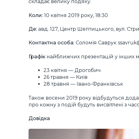
складає велику подяку.
Коли:
10 квітня 2019 року, 18:30
Де:
авд. 127, Центр Шептицького, вул. Стри
Контактна особа
: Соломія Саврук
ssavruk
Графік
найближчих презентацій у інших мі
23 квітня — Дрогобич
26 травня — Київ
28 травня — Івано-Франківськ
Також восени 2019 року відбудуться додатко
про кожну з подій будуть висвітлені з час
Довідка