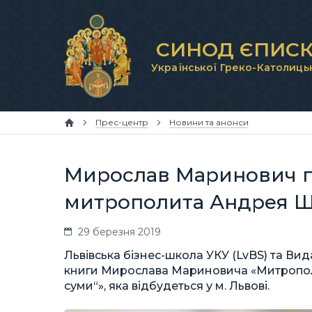
СИНОД ЄПИСК
Української Греко-Католиць
Прес-центр
Новини та анонси
Мирослав Маринович пр
митрополита Андрея 
29 березня 2019
Львівська бізнес-школа УКУ (LvBS) та В
книги Мирослава Мариновича «Митропол
суми“», яка відбудеться у м. Львові.