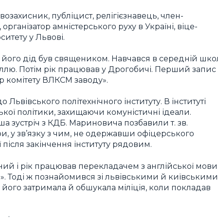
захисник, публіцист, релігієзнавець, член-
організатор амністерського руху в Україні, віце-
итету у Львові.
, його дід був священиком. Навчався в середній шко
аллю. Потім рік працював у Дрогобичі. Перший запис
р комітету ВЛКСМ заводу».
Львівського політехнічного інституту. В інституті
кої політики, захищаючи комуністичні ідеали.
а зустріч з КДБ. Мариновича позбавили т. зв.
ри, у зв’язку з чим, не одержавши офіцерського
 після закінчення інституту рядовим.
чний і рік працював перекладачем з англійської мови
». Тоді ж познайомився зі львівськими й київськими
 його затримала й обшукала міліція, коли покладав