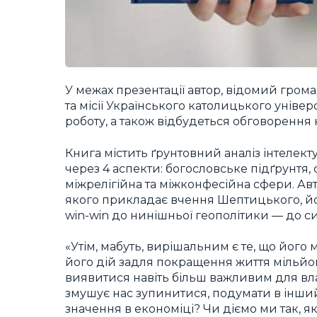
У межах презентації автор, відомий гром
та місії Українського католицького уні
роботу, а також відбудеться обговорення
Книга містить ґрунтовний аналіз інтел
через 4 аспекти: богословське підґрунтя,
міжрелігійна та міжконфесійна сфери. Ав
якого прикладає вчення Шептицького, йо
win-win до нинішньої геополітики — до ситу
«Утім, мабуть, вирішальним є те, що його
його дій задля покращення життя мільйо
виявитися навіть більш важливим для влас
змушує нас зупинитися, подумати в інший 
значення в економіці? Чи діємо ми так, 