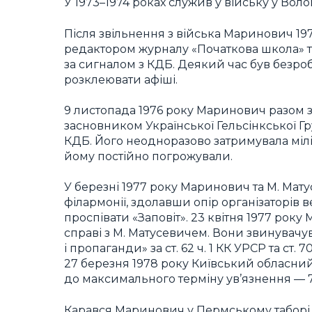
У 1973–1974 роках служив у війську у Волог
Після звільнення з війська Маринович 19
редактором журналу «Початкова школа» та
за сигналом з КДБ. Деякий час був безр
розклеювати афіші.
9 листопада 1976 року Маринович разом з
засновником Української Гельсінкської Г
КДБ. Його неодноразово затримувала міліц
йому постійно погрожували.
У березні 1977 року Маринович та М. Мату
філармонії, здолавши опір організаторів 
проспівати «Заповіт». 23 квітня 1977 ро
справі з М. Матусевичем. Вони звинувачув
і пропаганди» за ст. 62 ч. 1 КК УРСР та ст. 
27 березня 1978 року Київський обласни
до максимального терміну ув’язнення — 7 
Карався Маринович у Пермському таборі ВС