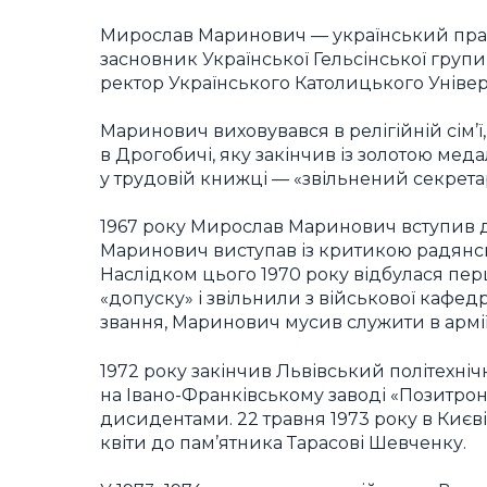
Мирослав Маринович — український право
засновник Української Гельсінської групи, 
ректор Українського Католицького Універс
Маринович виховувався в релігійній сім’ї
в Дрогобичі, яку закінчив із золотою мед
у трудовій книжці — «звільнений секрета
1967 року Мирослав Маринович вступив до 
Маринович виступав із критикою радянсь
Наслідком цього 1970 року відбулася перш
«допуску» і звільнили з військової кафед
звання, Маринович мусив служити в армії
1972 року закінчив Львівський політехні
на Івано-Франківському заводі «Позитрон
дисидентами. 22 травня 1973 року в Києві
квіти до пам’ятника Тарасові Шевченку.