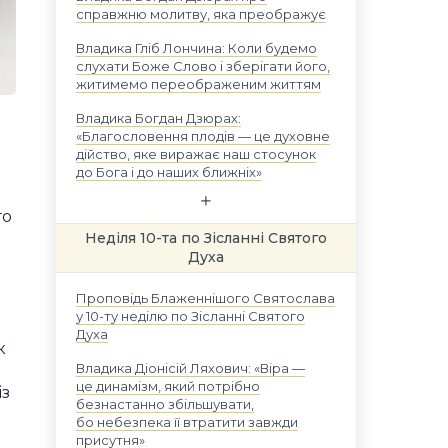
справжню молитву, яка преображує
Владика Гліб Лончина: Коли будемо
слухати Боже Слово і зберігати його,
житимемо переображеним життям
Владика Богдан Дзюрах:
«Благословення плодів — це духовне
дійство, яке виражає наш стосунок
до Бога і до наших ближніх»
го
Неділя 10-та по Зісланні Святого
Духа
Проповідь Блаженнішого Святослава
у 10-ту неділю по Зісланні Святого
Духа
к
Владика Діонісій Ляхович: «Віра —
це динамізм, який потрібно
із
безнастанно збільшувати,
бо небезпека її втратити завжди
присутня»