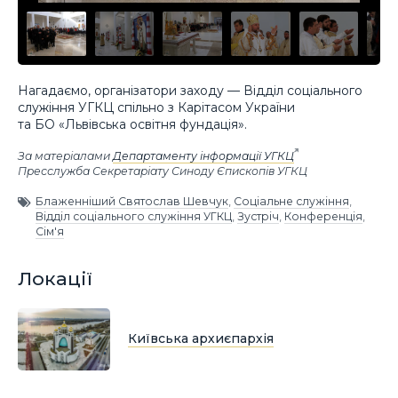
Нагадаємо, організатори заходу — Відділ соціального
служіння УГКЦ спільно з Карітасом України
та БО «Львівська освітня фундація».
За матеріалами
Департаменту інформації УГКЦ
Пресслужба Секретаріату Синоду Єпископів УГКЦ
Блаженніший Святослав Шевчук
,
Соціальне служіння
,
Відділ соціального служіння УГКЦ
,
Зустріч
,
Конференція
,
Сім'я
Локації
Київська архиєпархія