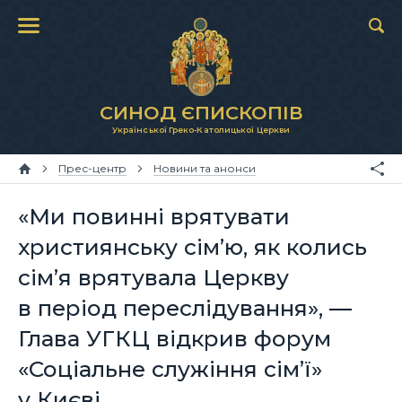
СИНОД ЄПИСКОПІВ
Української Греко-Католицької Церкви
Прес-центр
Новини та анонси
«Ми повинні врятувати
християнську сім’ю, як колись
сім’я врятувала Церкву
в період переслідування», —
Глава УГКЦ відкрив форум
«Соціальне служіння сім’ї»
у Києві