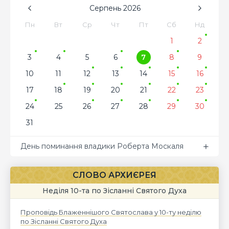
Серпень
2026
Пн
Вт
Ср
Чт
Пт
Сб
Нд
1
2
3
4
5
6
7
8
9
10
11
12
13
14
15
16
17
18
19
20
21
22
23
24
25
26
27
28
29
30
31
День поминання владики Роберта Москаля
СЛОВО АРХИЄРЕЯ
Неділя 10-та по Зісланні Святого Духа
Проповідь Блаженнішого Святослава у 10-ту неділю
по Зісланні Святого Духа