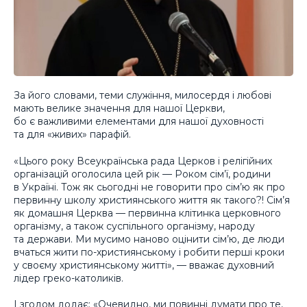
За його словами, теми служіння, милосердя і любові
мають велике значення для нашої Церкви,
бо є важливими елементами для нашої духовності
та для «живих» парафій.
«Цього року Всеукраїнська рада Церков і релігійних
організацій оголосила цей рік — Роком сім’ї, родини
в Україні. Тож як сьогодні не говорити про сім’ю як про
первинну школу християнського життя як такого?! Сім’я
як домашня Церква — первинна клітинка церковного
організму, а також суспільного організму, народу
та держави. Ми мусимо наново оцінити сім’ю, де люди
вчаться жити по-християнському і робити перші кроки
у своєму християнському житті», — вважає духовний
лідер греко-католиків.
І згодом додає: «Очевидно, ми повинні думати про те,