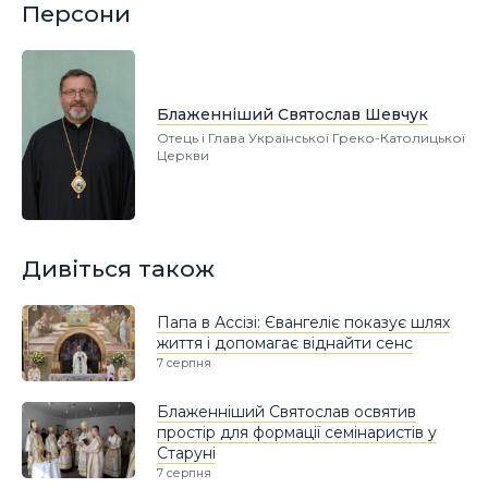
Персони
Блаженніший Святослав Шевчук
Отець і Глава Української Греко-Католицької
Церкви
Дивіться також
Папа в Ассізі: Євангеліє показує шлях
життя і допомагає віднайти сенс
7 серпня
Блаженніший Святослав освятив
простір для формації семінаристів у
Старуні
7 серпня