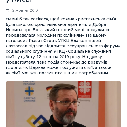
12 жовтня 2019
«Мені б так хотілося, щоб кожна християнська сім’я
була школою християнської віри: в якій Добра
Новина про Бога, який готовий мені послужити,
передавалася молодим поколінням». На цьому
наголосив Глава і Отець УГКЦ Блаженніший
Святослав під час відкриття Всеукраїнського форуму
соціального служіння УГКЦ «Соціальне служіння
сім’ї» у суботу, 12 жовтня 2019 року. На думку
Предстоятеля, така подія спонукає до роздумів
і до дій: як Церква може послужити сім’ї, а також
як сім’ї можуть послужити іншим потребуючим.