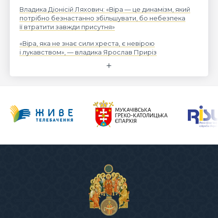
Владика Діонісій Ляхович: «Віра — це динамізм, який
потрібно безнастанно збільшувати, бо небезпека
її втратити завжди присутня»
«Віра, яка не знає сили хреста, є невірою
і лукавством», — владика Ярослав Приріз