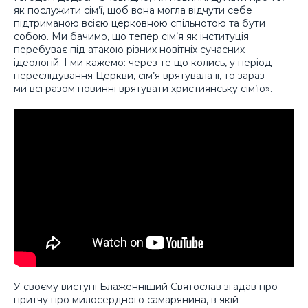
як послужити сім’ї, щоб вона могла відчути себе
підтриманою всією церковною спільнотою та бути
собою. Ми бачимо, що тепер сім’я як інституція
перебуває під атакою різних новітніх сучасних
ідеологій. І ми кажемо: через те що колись, у період
переслідування Церкви, сім’я врятувала її, то зараз
ми всі разом повинні врятувати християнську сім’ю».
У своєму виступі Блаженніший Святослав згадав про
притчу про милосердного самарянина, в якій