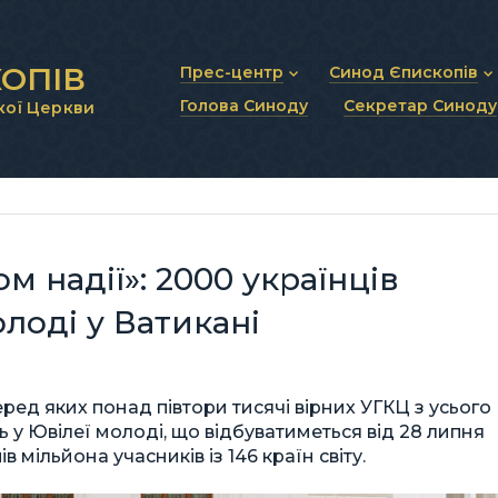
ОПІВ
Прес-центр
Синод Єпископів
Голова Синоду
Секретар Синоду
кої Церкви
Новини та анонси
Статут Синоду Єписко
Інтерв’ю та коментарі
Регламент Синоду Єп
Проповіді та промови
Положення про Голов
Молитовне прикликанн
Синодальні органи
Секретаріат Синоду
Контактна інформація
м надії»: 2000 українців
лоді у Ватикані
ред яких понад півтори тисячі вірних УГКЦ з усього
ь у Ювілеї молоді, що відбуватиметься від 28 липня
 мільйона учасників із 146 країн світу.