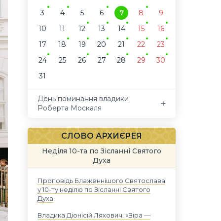
3
4
5
6
7
8
9
10
11
12
13
14
15
16
17
18
19
20
21
22
23
24
25
26
27
28
29
30
31
День поминання владики
Роберта Москаля
СЛОВО АРХИЄРЕЯ
Неділя 10-та по Зісланні Святого
Духа
Проповідь Блаженнішого Святослава
у 10-ту неділю по Зісланні Святого
Духа
Владика Діонісій Ляхович: «Віра —