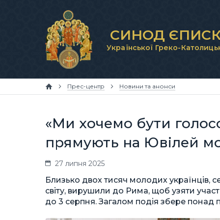
СИНОД ЄПИСК
Української Греко-Католиць
Прес-центр
Новини та анонси
«Ми хочемо бути голосо
прямують на Ювілей мо
27 липня 2025
Близько двох тисяч молодих українців, се
світу, вирушили до Рима, щоб узяти участ
до 3 серпня. Загалом подія збере понад пів