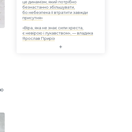
це динамізм, який потрібно
безнастанно збільшувати,
бо небезпека її втратити завжди
присутня»
«Віра, яка не знає сили хреста,
є невірою і лукавством», — владика
Ярослав Приріз
єю