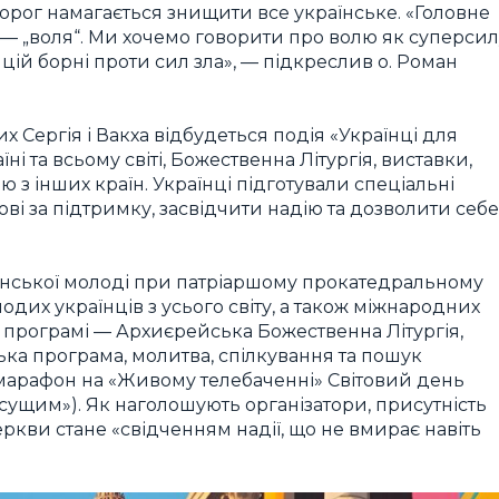
 ворог намагається знищити все українське. «Головне
, — „воля“. Ми хочемо говорити про волю як суперси
цій борні проти сил зла», — підкреслив о. Роман
 Сергія і Вакха відбудеться подія «Українці для
їні та всьому світі, Божественна Літургія, виставки,
ю з інших країн. Українці підготували спеціальні
тові за підтримку, засвідчити надію та дозволити себе
аїнської молоді при патріаршому прокатедральному
лодих українців з усього світу, а також міжнародних
У програмі — Архиєрейська Божественна Літургія,
ка програма, молитва, спілкування та пошук
марафон на «Живому телебаченні» Світовий день
і сущим»). Як наголошують організатори, присутність
еркви стане «свідченням надії, що не вмирає навіть