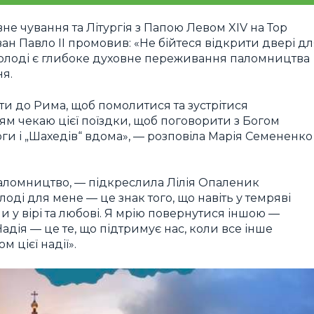
е чування та Літургія з Папою Левом XIV на Тор
Іван Павло ІІ промовив: «Не бійтеся відкрити двері д
 молоді є глибоке духовне переживання паломництва
ня.
ати до Рима, щоб помолитися та зустрітися
ям чекаю цієї поїздки, щоб поговорити з Богом
ивоги і „Шахедів“ вдома», — розповіла Марія Семененко
аломництво, — підкреслила Лілія Опаленик
оді для мене — це знак того, що навіть у темряві
у вірі та любові. Я мрію повернутися іншою —
адія — це те, що підтримує нас, коли все інше
м цієї надії».