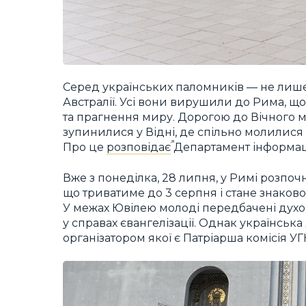
Серед українських паломників — не лише 
Австралії. Усі вони вирушили до Рима, щоб
та прагнення миру. Дорогою до Вічного м
зупинилися у Відні, де спільно молилися 
Про це
розповідає
Департамент інформаці
Вже з понеділка, 28 липня, у Римі розпо
що триватиме до 3 серпня і стане знаково
У межах Ювілею молоді передбачені духовні
у справах євангелізації. Однак українськ
організатором якої є Патріарша комісія УГ