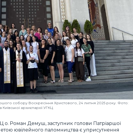
аршого собору Воскресіння Христового, 24 липня 2025 року. Фото:
 Київської архиєпархії УГКЦ.
Ц о. Роман Демуш, заступник голови Патріаршої
ю метою ювілейного паломництва є уприсутнення