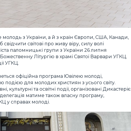
молодь з України, а й з країн Європи, США, Канади,
 свідчити світові про живу віру, силу волі
іста паломницькі групи з України 26 липня
Божественну Літургію в храмі Святої Варвари УГКЦ.
ї УГКЦ.
чнеться офіційна програма Ювілею молоді,
ю подією для молодих християн з усього світу.
, культурні та освітні події, організовані Дикастері
а делегація матиме також власну програму,
КЦ у справах молоді.