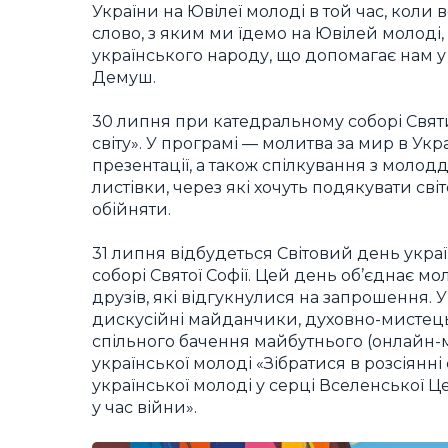
України на Ювілеї молоді в той час, коли
слово, з яким ми їдемо на Ювілей молоді
українського народу, що допомагає нам у 
Демуш.
30 липня при катедральному соборі Святих
світу». У програмі — молитва за мир в Укра
презентації, а також спілкування з молодд
листівки, через які хочуть подякувати сві
обійняти.
31 липня відбудеться Світовий день укр
соборі Святої Софії. Цей день об’єднає мо
друзів, які відгукнулися на запрошення. 
дискусійні майданчики, духовно-мистець
спільного бачення майбутнього (онлайн-
української молоді «Зібратися в розсіянн
української молоді у серці Вселенської Ц
у час війни».