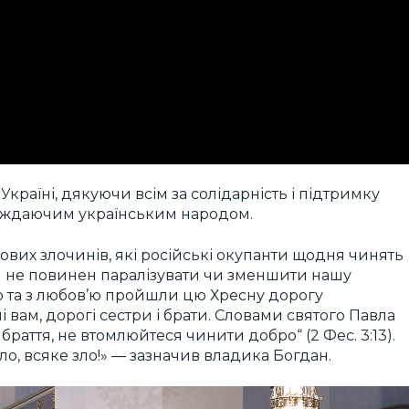
Україні, дякуючи всім за солідарність і підтримку
траждаючим українським народом.
ових злочинів, які російські окупанти щодня чинять
ни не повинен паралізувати чи зменшити нашу
но та з любов’ю пройшли цю Хресну дорогу
 вам, дорогі сестри і брати. Словами святого Павла
браття, не втомлюйтеся чинити добро“ (2 Фес. 3:13).
, всяке зло!» — зазначив владика Богдан.