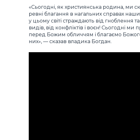
«Сьогодні, як християнська родина, ми ск
ревні благання в нагальних справах наших 
у цьому світі страждають від гноблення та
видів, від конфліктів і воєн! Сьогодні ми п
перед Божим обличчям і благаємо Божого 
них», — сказав владика Богдан.