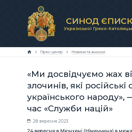
СИНОД ЄПИСК
Української Греко-Католиць
Прес-центр
Новини та анонси
«Ми досвідчуємо жах в
злочинів, які російськ
українського народу»,
час «Служби націй»
28 вересня 2023
24 вересня в Мюнхені (Німеччина) в меж