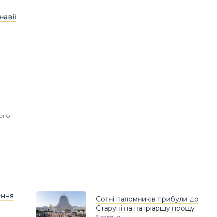
навії
ного
ення
Сотні паломників прибули до
Старуні на патріаршу прощу
6 серпня