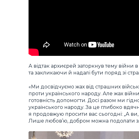
А відтак архиєрей заторкнув тему війни в 
та закликаючи й надалі бути поряд зі с
«Ми досвідчуємо жах від страшних військ
проти українського народу. Але жах вій
готовність допомогти. Досі разом ми гід
українського народу. За це глибоко вдячні
я продовжую просити вас сьогодні: „А ви, 
Лише любов’ю, добром можна подолати зло