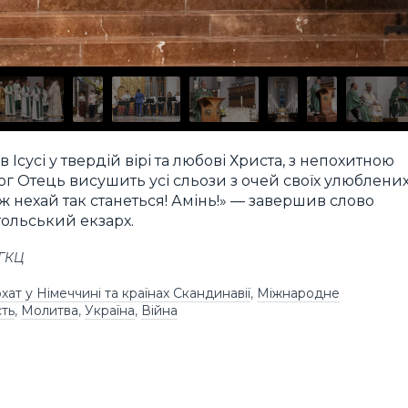
усі у твердій вірі та любові Христа, з непохитною
ог Отець висушить усі сльози з очей своїх улюблени
ож нехай так станеться! Амінь!» — завершив слово
тольський екзарх.
УГКЦ
ат у Німеччині та країнах Скандинавії
,
Міжнародне
сть
,
Молитва
,
Україна
,
Війна