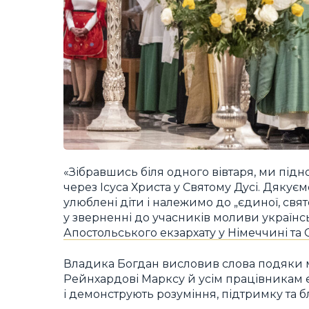
«Зібравшись біля одного вівтаря, ми підн
через Ісуса Христа у Святому Дусі. Дякуєм
улюблені діти і належимо до „єдиної, свят
у зверненні до учасників моливи україн
Апостольського екзархату у Німеччині та 
Владика Богдан висловив слова подяки
Рейнхардові Марксу й усім працівникам є
і демонструють розуміння, підтримку та б