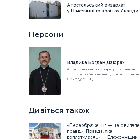
Апостольський екзархат
у Німеччині та країнах Сканди
Персони
Владика Богдан Дзюрах
Апостольський екзарх у Німеччині
та країнах Скандинавії, Член Постій
Синоду УГКЦ
Дивіться також
«Переображення — це є виявл
правди. Правда, яка
воплотилася…» — Блаженніший