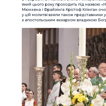
який цього року проходить під назвою «Но
Мюнхена і Фрайзінга Крістоф Клінган очо
у цій молитві взяли також представники 
з апостольським екзархом владикою Бо