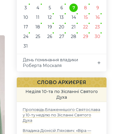
3
4
5
6
7
8
9
10
11
12
13
14
15
16
17
18
19
20
21
22
23
24
25
26
27
28
29
30
31
День поминання владики
Роберта Москаля
СЛОВО АРХИЄРЕЯ
Неділя 10-та по Зісланні Святого
Духа
Проповідь Блаженнішого Святослава
у 10-ту неділю по Зісланні Святого
Духа
Владика Діонісій Ляхович: «Віра —