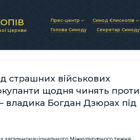
ОПІВ
Прес-центр
Синод Єпископів
Голова Синоду
Секретар Синоду
кої Церкви
Новини та анонси
Статут Синоду Єписко
Інтерв’ю та коментарі
Регламент Синоду Єп
Проповіді та промови
Положення про Голов
Молитовне прикликанн
Синодальні органи
Секретаріат Синоду
Контактна інформація
ід страшних військових
і окупанти щодня чинять проти
 — владика Богдан Дзюрах під
ах загальнонаціонального Міжкультурного тижня,