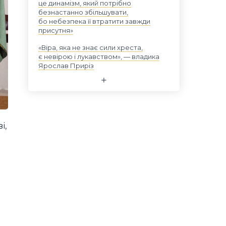
це динамізм, який потрібно
безнастанно збільшувати,
бо небезпека її втратити завжди
присутня»
«Віра, яка не знає сили хреста,
є невірою і лукавством», — владика
Ярослав Приріз
і,