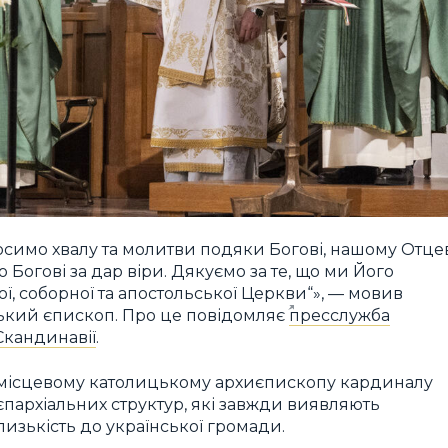
осимо хвалу та молитви подяки Богові, нашому Отцев
о Богові за дар віри. Дякуємо за те, що ми Його
ої, соборної та апостольської Церкви“», — мовив
ський єпископ. Про це повідомляє
пресслужба
Скандинавії
.
 місцевому католицькому архиєпископу кардиналу
пархіальних структур, які завжди виявляють
лизькість до української громади.