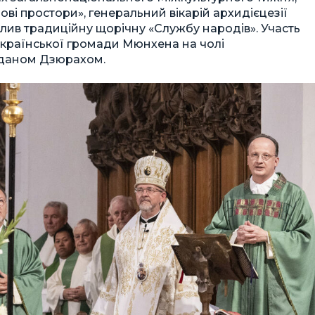
ві простори», генеральний вікарій архидієцезії
лив традиційну щорічну «Службу народів». Участь
української громади Мюнхена на чолі
гданом Дзюрахом.