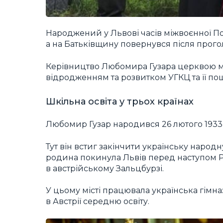
Народжений у Львові часів міжвоєнної Пол
а на Батьківщину повернувся після прого
Керівництво Любомира Гузара церквою мі
відродженням та розвитком УГКЦ та її пош
Шкільна освіта у трьох країнах
Любомир Гузар народився 26 лютого 1933 
Тут він встиг закінчити українську народн
родина покинула Львів перед наступом Р
в австрійському Зальцбурзі.
У цьому місті працювала українська гімн
в Австрії середню освіту.