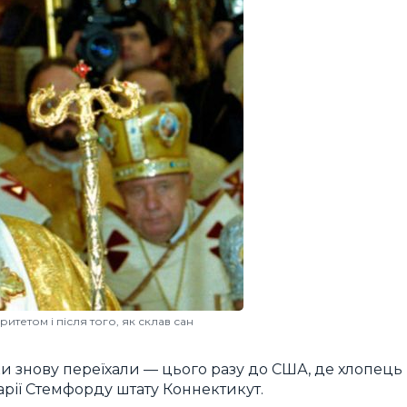
етом і після того, як склав сан
ки знову переїхали — цього разу до США, де хлопець
арії Стемфорду штату Коннектикут.