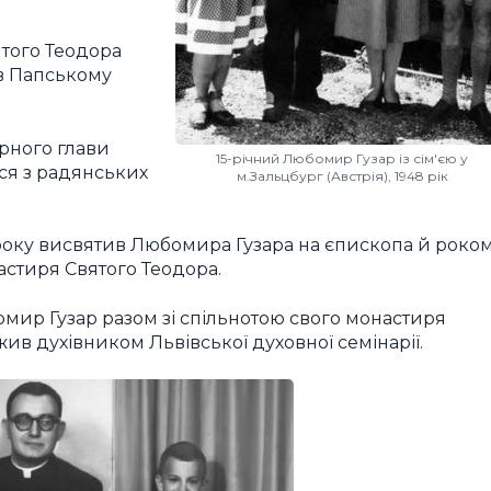
ятого Теодора
в Папському
рного глави
15-річний Любомир Гузар із сім'єю у
ся з радянських
м.Зальцбург (Австрія), 1948 рік
 року висвятив Любомира Гузара на єпископа й роко
астиря Святого Теодора.
омир Гузар разом зі спільнотою свого монастиря
ив духівником Львівської духовної семінарії.