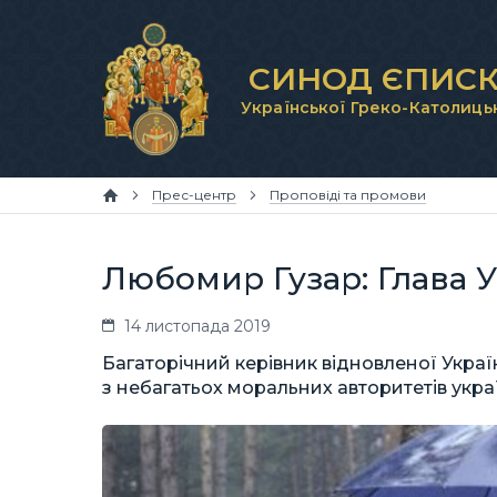
СИНОД ЄПИСК
Української Греко-Католиць
Прес-центр
Проповіді та промови
Любомир Гузар: Глава У
14 листопада 2019
Багаторічний керівник відновленої Укра
з небагатьох моральних авторитетів україн