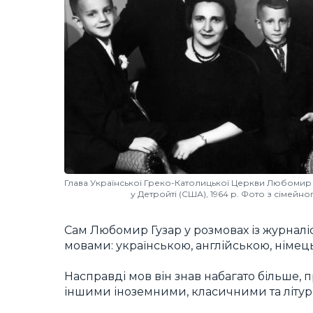
Глава Української Греко-Католицької Церкви Любомир Гу
у Детройті (США), 1964 р. Фото з сімейн
Сам Любомир Гузар у розмовах із журналі
мовами: українською, англійською, німець
Насправді мов він знав набагато більше, 
іншими іноземними, класичними та літу