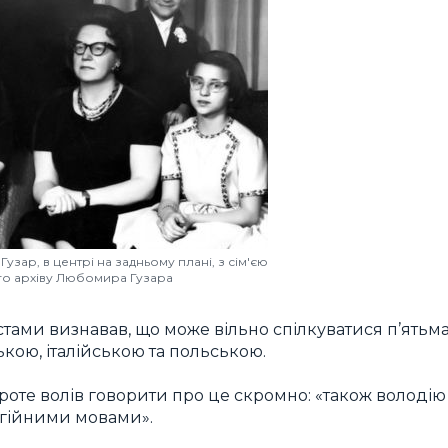
зар, в центрі на задньому плані, з сім'єю
ого архіву Любомира Гузара
стами визнавав, що може вільно спілкуватися п’ятьм
кою, італійською та польською.
проте волів говорити про це скромно: «також володію
ргійними мовами».