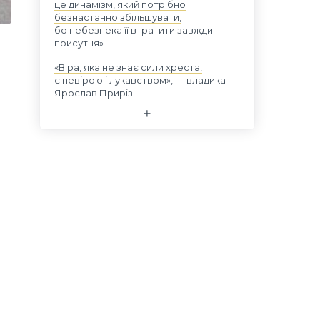
це динамізм, який потрібно
безнастанно збільшувати,
бо небезпека її втратити завжди
присутня»
«Віра, яка не знає сили хреста,
є невірою і лукавством», — владика
Ярослав Приріз