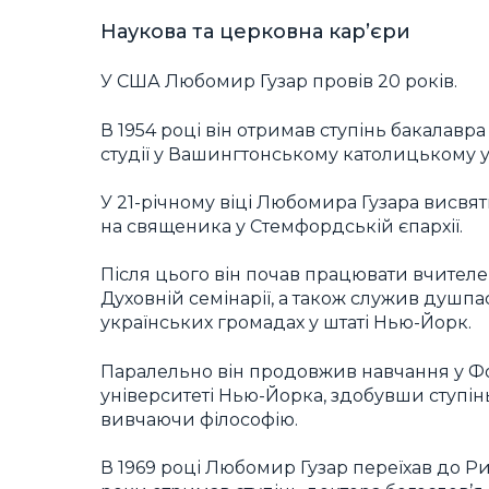
Наукова та церковна кар’єри
У США Любомир Гузар провів 20 років.
В 1954 році він отримав ступінь бакалавра
студії у Вашингтонському католицькому у
У 21-річному віці Любомира Гузара висвя
на священика у Стемфордській єпархії.
Після цього він почав працювати вчителе
Духовній семінарії, а також служив душпа
українських громадах у штаті Нью-Йорк.
Паралельно він продовжив навчання у 
університеті Нью-Йорка, здобувши ступінь
вивчаючи філософію.
В 1969 році Любомир Гузар переїхав до Ри