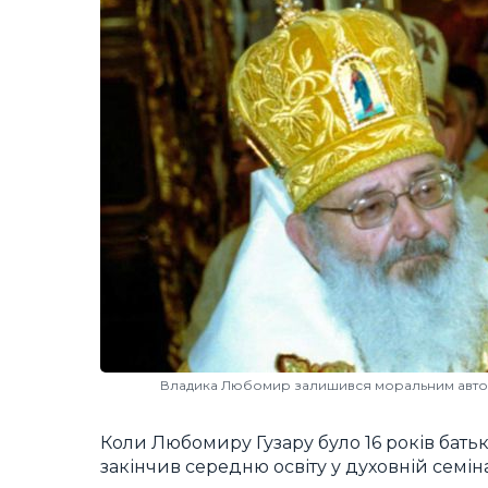
Владика Любомир залишився моральним авторит
Коли Любомиру Гузару було 16 років бать
закінчив середню освіту у духовній семін