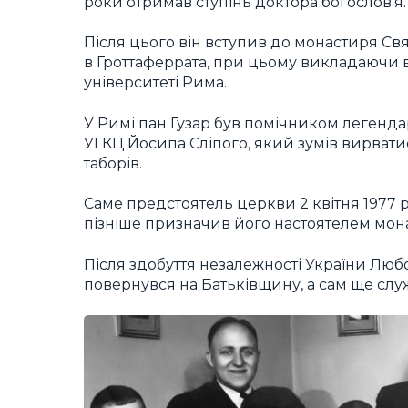
роки отримав ступінь доктора богослов’я.
Після цього він вступив до монастиря Св
в Гроттаферрата, при цьому викладаючи 
університеті Рима.
У Римі пан Гузар був помічником легенда
УГКЦ Йосипа Сліпого, який зумів вирвати
таборів.
Саме предстоятель церкви 2 квітня 1977
пізніше призначив його настоятелем мон
Після здобуття незалежності України Люб
повернувся на Батьківщину, а сам ще служ