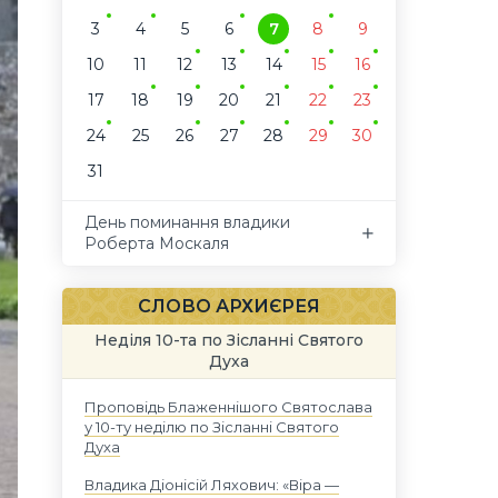
3
4
5
6
7
8
9
10
11
12
13
14
15
16
17
18
19
20
21
22
23
24
25
26
27
28
29
30
31
День поминання владики
Роберта Москаля
СЛОВО АРХИЄРЕЯ
Неділя 10-та по Зісланні Святого
Духа
Проповідь Блаженнішого Святослава
у 10-ту неділю по Зісланні Святого
Духа
Владика Діонісій Ляхович: «Віра —