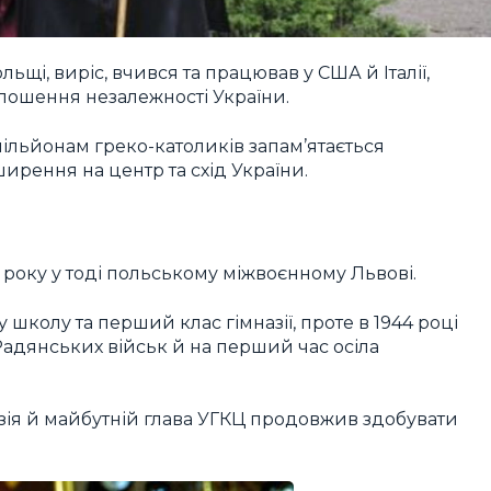
ьщі, виріс, вчився та працював у США й Італії,
лошення незалежності України.
льйонам греко-католиків запам’ятається
ирення на центр та схід України.
року у тоді польському міжвоєнному Львові.
у школу та перший клас гімназії, проте в 1944 році
адянських військ й на перший час осіла
азія й майбутній глава УГКЦ продовжив здобувати