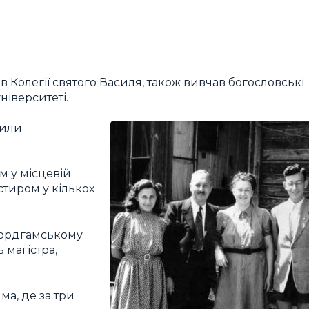
 в Колегії святого Василя, також вивчав богословські
ніверситеті.
тили
м у місцевій
стиром у кількох
Фордгамському
 магістра,
ма, де за три