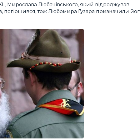
УГКЦ Мирослава Любачівського, який відроджував
років, погіршився, тож Любомира Гузара призначили йо