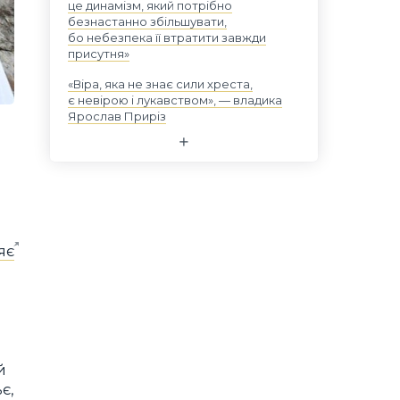
це динамізм, який потрібно
безнастанно збільшувати,
бо небезпека її втратити завжди
присутня»
«Віра, яка не знає сили хреста,
є невірою і лукавством», — владика
Ярослав Приріз
яє
й
є,