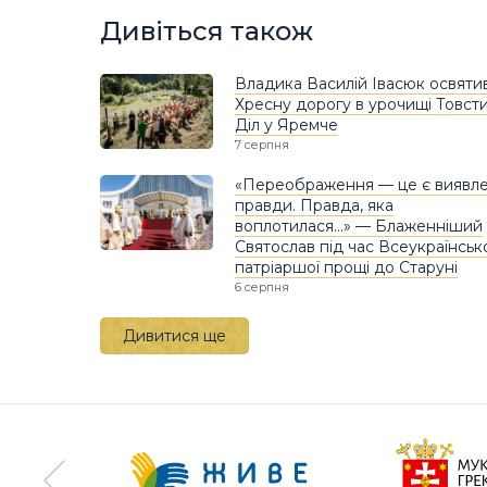
Дивіться також
Владика Василій Івасюк освяти
Хресну дорогу в урочищі Товст
Діл у Яремче
7 серпня
«Переображення — це є виявл
правди. Правда, яка
воплотилася…» — Блаженніший
Святослав під час Всеукраїнськ
патріаршої прощі до Старуні
6 серпня
Дивитися ще