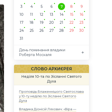
3
4
5
6
7
8
9
10
11
12
13
14
15
16
17
18
19
20
21
22
23
24
25
26
27
28
29
30
31
День поминання владики
Роберта Москаля
СЛОВО АРХИЄРЕЯ
Неділя 10-та по Зісланні Святого
Духа
Проповідь Блаженнішого Святослава
у 10-ту неділю по Зісланні Святого
Духа
Владика Діонісій Ляхович: «Віра —