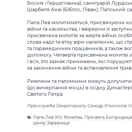
Боснія і Герцеговина); санктуарій Лурдськ
Шарбеля Анаї (Біблос, Ліван); Папський са
Папа Лев молитиметься, присвячуючи кож
війни та насильства, і ввіряючи їх заступ
присвячена молитві за жертв війни, особли
слова надії та втіху віри населенню, що 
та парамедичних працівників, а також во
допомогу. Четверта присвячена молитві за
і всіх, хто зазнає принижень, які порушуют
за закінчення війни та встановлення трива
Римляни та паломники можуть долучитис
(до вичерпання місць) в осідку Дикастері
Святого Петра.
Пресслужба Секретаріату Синоду Єпископів 
Папа Лев XIV
,
Молитва
,
Пресвята Богородиця
центр Зарваниця