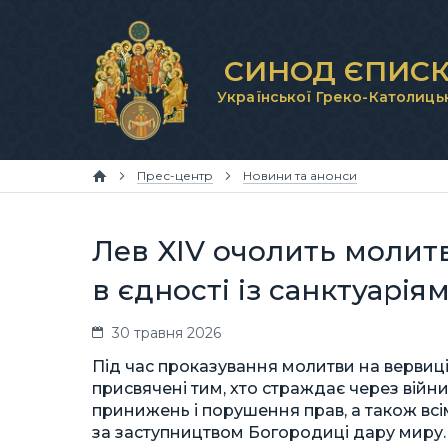
СИНОД ЄПИСК
Української Греко-Католиць
Прес-центр
Новини та анонси
Лев XIV очолить молитв
в єдності із санктуаріям
30 травня 2026
Під час проказування молитви на вервиці
присвячені тим, хто страждає через війни
принижень і порушення прав, а також вс
за заступництвом Богородиці дару миру.