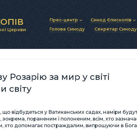
ОПІВ
Прес-центр
Синод Єпископів
Голова Синоду
Секретар Синоду
кої Церкви
Новини та анонси
Статут Синоду Єписко
Інтерв’ю та коментарі
Регламент Синоду Єп
Проповіді та промови
Положення про Голов
Молитовне прикликанн
Синодальні органи
Секретаріат Синоду
Контактна інформація
у Розарію за мир у світі
и світу
, що відбудеться у Ватиканських садах, наміри буду
, зокрема, пораненим і полоненим, всім, хто зазнача
ім, хто допомагає постраждалим, випрошуючи в Бога