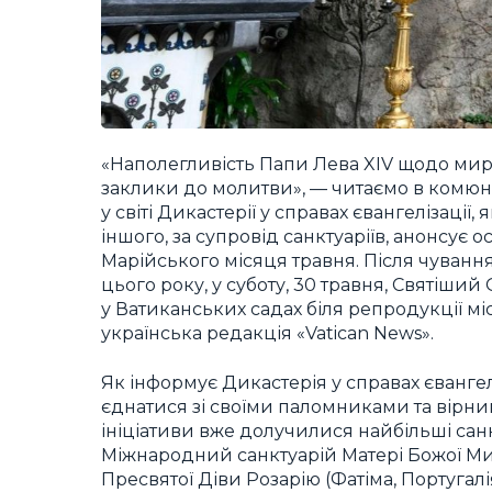
«Наполегливість Папи Лева XIV щодо миру 
заклики до молитви», — читаємо в комюні
у світі Дикастерії у справах євангелізації
іншого, за супровід санктуаріїв, анонсує
Марійського місяця травня. Після чування,
цього року, у суботу, 30 травня, Святіший
у Ватиканських садах біля репродукції м
українська редакція «Vatican News».
Як інформує Дикастерія у справах євангеліз
єднатися зі своїми паломниками та вірним
ініціативи вже долучилися найбільші санкт
Міжнародний санктуарій Матері Божої Мир
Пресвятої Діви Розарію (Фатіма, Португал