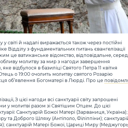
у світі й надалі виражається також через постійні
ке Відділу з фундаментальних питань євангелізації
, яким це ватиканське відомство, відповідальне, серед
 особливу молитву за мир з нагоди завершення
 яке відбулося в базиліці Святого Петра 11 квітня
 Отець о 19:00 очолить молитву святого Розарію
ісця об’явлення Богоматері в Люрді. Про це
повідомл
ації, З цієї нагоди всі санктуарії світу запрошені
и у молитві разом зі Святішим Отцем. До цієї
уарії: Санктуарій Божої Матері (Зарваниця, Україна);
у та Доброго Шляху (Антіполо, Філіппіни); санктуарі
ія); санктуарій Матері Божої, Цариці Миру (Меджугорь