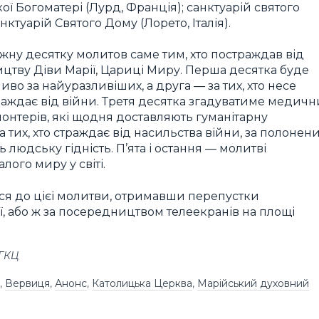
ої Богоматері (Лурд, Франція); санктуарій святого
нктуарій Святого Дому (Лорето, Італія).
ну десятку молитов саме тим, хто постраждав від
ництву Діви Марії, Цариці Миру. Перша десятка буде
во за найуразливіших, а друга — за тих, хто несе
страждає від війни. Третя десятка згадуватиме медичн
лонтерів, які щодня доставляють гуманітарну
 тих, хто страждає від насильства війни, за полонен
ь людську гідність. П’ята і остання — молитві
лого миру у світі.
я до цієї молитви, отримавши перепустки
ї, або ж за посередництвом телеекранів на площі
УГКЦ
,
Вервиця
,
Анонс
,
Католицька Церква
,
Марійський духовний