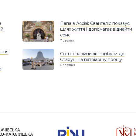
в
Папа в Ассізі: Євангеліє показує
ий
шлях життя і допомагає віднайти
сенс
7 серпня
ення
Сотні паломників прибули до
Старуні на патріаршу прощу
6 серпня
ої