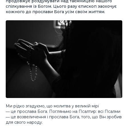
продовжує роздумувати над таємницею нашого
спілкування із Богом. Цього разу єпископ заохочує
кожного до прослави Бога усім своїм життям.
Ми рідко згадуємо, що молитва у великій мірі
― це прослава Бога. Погляньмо на Псалтир: всі Псалми
― це возвеличення і прослава Бога, того, що Він зробив
для свого народу.