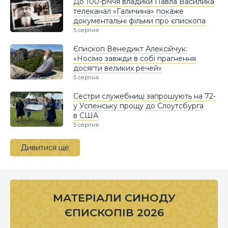
До 100-річчя владики Павла Василика
телеканал «Галичина» покаже
документальні фільми про єпископа
5 серпня
Єпископ Венедикт Алексійчук:
«Носімо завжди в собі прагнення
досягти великих речей»
5 серпня
Сестри служебниці запрошують на 72-
у Успенську прощу до Слоутсбурга
в США
5 серпня
Дивитися ще
МАТЕРІАЛИ СИНОДУ
ЄПИСКОПІВ 2026