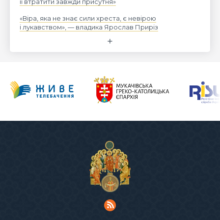
її втратити завжди присутня»
«Віра, яка не знає сили хреста, є невірою
і лукавством», — владика Ярослав Приріз