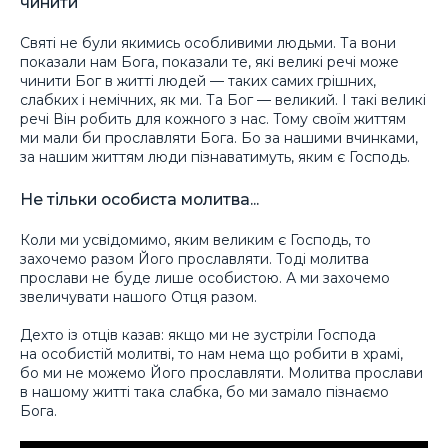
чинити
Святі не були якимись особливими людьми. Та вони
показали нам Бога, показали те, які великі речі може
чинити Бог в житті людей — таких самих грішних,
слабких і немічних, як ми. Та Бог — великий. І такі великі
речі Він робить для кожного з нас. Тому своїм життям
ми мали би прославляти Бога. Бо за нашими вчинками,
за нашим життям люди пізнаватимуть, яким є Господь.
Не тільки особиста молитва...
Коли ми усвідомимо, яким великим є Господь, то
захочемо разом Його прославляти. Тоді молитва
прослави не буде лише особистою. А ми захочемо
звеличувати нашого Отця разом.
Дехто із отців казав: якщо ми не зустріли Господа
на особистій молитві, то нам нема що робити в храмі,
бо ми не можемо Його прославляти. Молитва прослави
в нашому житті така слабка, бо ми замало пізнаємо
Бога.