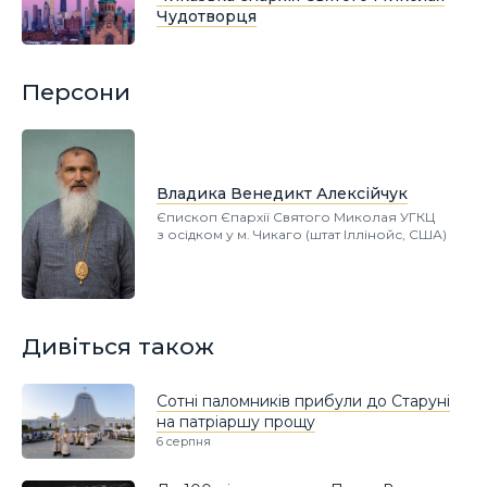
Чудотворця
Персони
Владика Венедикт Алексійчук
Єпископ Єпархії Святого Миколая УГКЦ
з осідком у м. Чикаго (штат Іллінойс, США)
Дивіться також
Сотні паломників прибули до Старуні
на патріаршу прощу
6 серпня