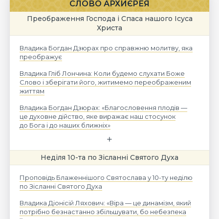
СЛОВО АРХИЄРЕЯ
Преображення Господа і Спаса нашого Ісуса
Христа
Владика Богдан Дзюрах про справжню молитву, яка
преображує
Владика Гліб Лончина: Коли будемо слухати Боже
Слово і зберігати його, житимемо переображеним
життям
Владика Богдан Дзюрах: «Благословення плодів —
це духовне дійство, яке виражає наш стосунок
до Бога і до наших ближніх»
Неділя 10-та по Зісланні Святого Духа
Проповідь Блаженнішого Святослава у 10-ту неділю
по Зісланні Святого Духа
Владика Діонісій Ляхович: «Віра — це динамізм, який
потрібно безнастанно збільшувати, бо небезпека