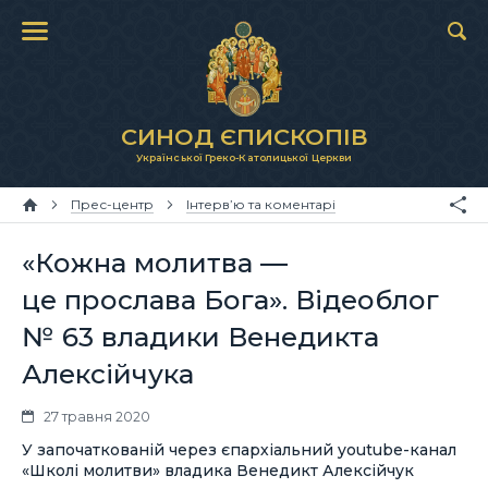
СИНОД ЄПИСКОПІВ
Української Греко-Католицької Церкви
Прес-центр
Інтерв’ю та коментарі
«Кожна молитва —
це прослава Бога». Відеоблог
№ 63 владики Венедикта
Алексійчука
27 травня 2020
У започаткованій через єпархіальний youtube-канал
«Школі молитви» владика Венедикт Алексійчук