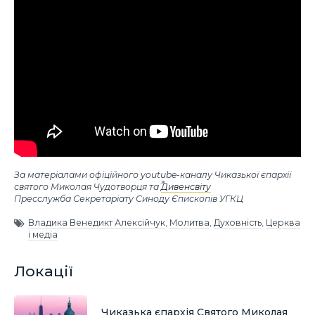
За матеріалами офіційного youtube-каналу Чиказької єпархії
святого Миколая Чудотворця та
Дивенсвіту
Пресслужба Секретаріату Синоду Єпископів УГКЦ
Владика Венедикт Алексійчук
,
Молитва
,
Духовність
,
Церква
і медіа
Локації
Чиказька єпархія Святого Миколая