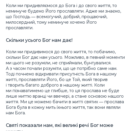
Коли ми придивляємося до Бога і до свого життя, то
неминуче будемо Його прославляти. Адже ми знаємо,
що Господь ― всемогучий, добрий, прощаючий,
милосердний, тому неминуче хочемо Його
прославляти.
Скільки усього Бог нам дає!
Коли ми придивимося до свого життя, то побачимо,
скільки Бог дає нам усього. Можливо, в певний моменти
ми цього не розуміли, не сприймали, бунтувалися.
А з часом почали розуміти, що це потрібно саме нам.
Тоді почнемо відкривати присутність Бога в нашому
житті, прославляти Його, бо це Той, який творив
і творить багато доброго в нашому житті. Коли
ми пізнаватимемо це глибше, то ця прослава не буде
лише миттю вранці чи ввечері, а стане основою нашого
життя. Ми це можемо бачити в житті святих ― прослава
Бога була в кожну мить їхнього життя, так вони являли
нам Бога.
Святі показали нам, які великі речі Бог може