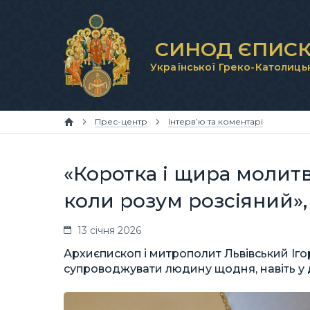
СИНОД ЄПИСК
Української Греко-Католиць
Прес-центр
Інтерв’ю та коментарі
«Коротка і щира молитв
коли розум розсіяний»
13 січня 2026
Архиєпископ і митрополит Львівський Іг
супроводжувати людину щодня, навіть у д