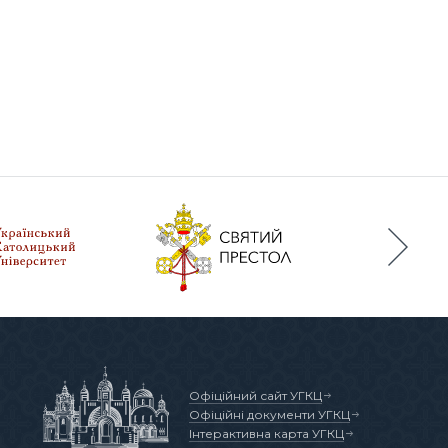
Офіційний сайт УГКЦ
Офіційні документи УГКЦ
Інтерактивна карта УГКЦ