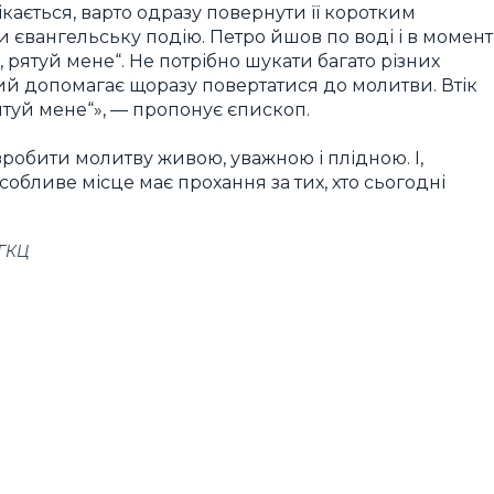
кається, варто одразу повернути її коротким
 євангельську подію. Петро йшов по воді і в момент
 рятуй мене“. Не потрібно шукати багато різних
кий допомагає щоразу повертатися до молитви. Втік
ятуй мене“», — пропонує єпископ.
робити молитву живою, уважною і плідною. І,
собливе місце має прохання за тих, хто сьогодні
УГКЦ