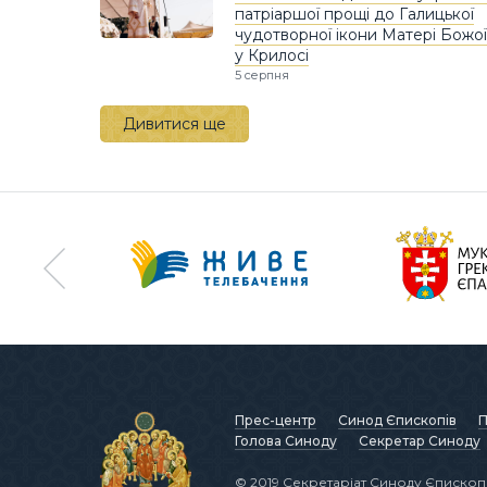
патріаршої прощі до Галицької
чудотворної ікони Матері Божої
у Крилосі
5 серпня
Дивитися ще
Прес-центр
Синод Єпископів
П
Голова Синоду
Секретар Синоду
© 2019 Секретаріат Синоду Єпископі