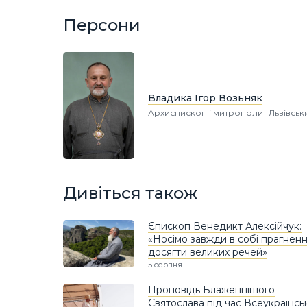
Персони
Владика Ігор Возьняк
Архиєпископ і митрополит Львівськ
Дивіться також
Єпископ Венедикт Алексійчук:
«Носімо завжди в собі прагнен
досягти великих речей»
5 серпня
Проповідь Блаженнішого
Святослава під час Всеукраїнсь