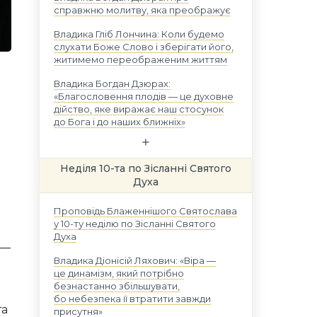
справжню молитву, яка преображує
Владика Гліб Лончина: Коли будемо
слухати Боже Слово і зберігати його,
житимемо переображеним життям
Владика Богдан Дзюрах:
«Благословення плодів — це духовне
дійство, яке виражає наш стосунок
до Бога і до наших ближніх»
Неділя 10-та по Зісланні Святого
Духа
Проповідь Блаженнішого Святослава
у 10-ту неділю по Зісланні Святого
Духа
 —
Владика Діонісій Ляхович: «Віра —
це динамізм, який потрібно
безнастанно збільшувати,
бо небезпека її втратити завжди
та
присутня»