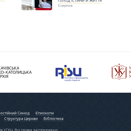
голод істини й життя
5 серпня
остійний Синод
Єпископи
Структура Церкви
Бібліотека
в УГКЦ. Всі права застережено.