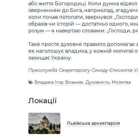
або життя Богородиці. Коли думка відволі
зверненням до Бога, наприклад, згадуючи
коли почав потопати, звернувся: „Господи,
образів чи історій — достатньо одного, я
розум ― я навертаю словами: „Господи, р
Таке просте духовне правило допомагає з
як наголошує владика, у кожній молитві о
захищає Україну.
Пресслужба Секретаріату Синоду Єпископів 
Владика Ігор Возьняк
,
Духовність
,
Молитва
Локації
Львівська архиєпархія