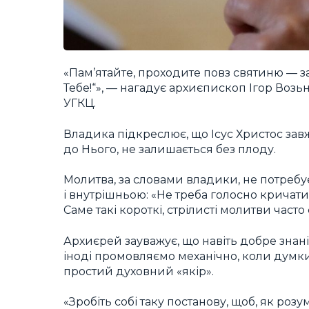
«Пам’ятайте, проходите повз святиню — зав
Тебе!“», — нагадує архиєпископ Ігор Возь
УГКЦ.
Владика підкреслює, що Ісус Христос зав
до Нього, не залишається без плоду.
Молитва, за словами владики, не потребує
і внутрішньою: «Не треба голосно кричати, 
Саме такі короткі, стрілисті молитви часто
Архиєрей зауважує, що навіть добре знан
іноді промовляємо механічно, коли думки 
простий духовний «якір».
«Зробіть собі таку постанову, щоб, як розу