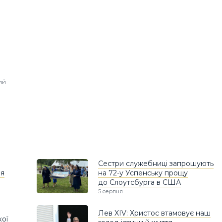
ий
Сестри служебниці запрошують
ня
на 72-у Успенську прощу
до Слоутсбурга в США
5 серпня
Лев XIV: Христос втамовує наш
кої