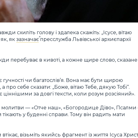
жди схиліть голову і здалека скажіть: „Ісусе, вітаю
няк, як
зазначає
пресслужба Львівської архиєпархії
жди перебуває в кивоті, а кожне щире слово, сказане
 гучності чи багатослів’я. Вона має бути щирою
а про себе сказати: „Боже, вітаю Тебе, дякую Тобі“.
 є ціннішими за довгі тексти, коли розум розсіяний».
і молитви — «Отче наш», «Богородице Діво», Псалми
тікають у буденні справи. Тому він радить мати
м втікає, візьміть якийсь фрагмент із життя Ісуса Хрис