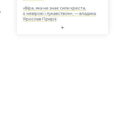
«Віра, яка не знає сили хреста,
,
є невірою і лукавством», — владика
Ярослав Приріз