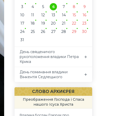
3
4
5
6
7
8
9
10
11
12
13
14
15
16
17
18
19
20
21
22
23
24
25
26
27
28
29
30
31
День священичого
рукоположення владики Петра
Крика
День поминання владики
Вінкентія Седлецького
СЛОВО АРХИЄРЕЯ
Преображення Господа і Спаса
нашого Ісуса Христа
Владика Богдан Дзюрах про