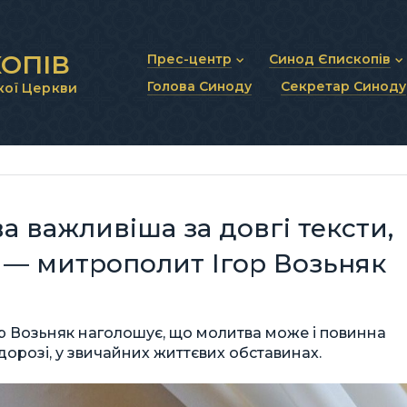
ОПІВ
Прес-центр
Синод Єпископів
Голова Синоду
Секретар Синоду
кої Церкви
Новини та анонси
Статут Синоду Єписко
Інтерв’ю та коментарі
Регламент Синоду Єп
Проповіді та промови
Положення про Голов
Молитовне прикликанн
Синодальні органи
Секретаріат Синоду
Контактна інформація
а важливіша за довгі тексти,
, ― митрополит Ігор Возьняк
ор Возьняк наголошує, що молитва може і повинна
орозі, у звичайних життєвих обставинах.