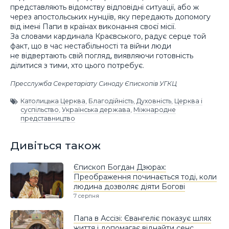
представляють відомству відповідні ситуації, або ж
через апостольських нунціїв, яку передають допомогу
від імені Папи в країнах виконання своєї місії.
За словами кардинала Краєвського, радує серце той
факт, що в час нестабільності та війни люди
не відвертають свій погляд, виявляючи готовність
ділитися з тими, хто цього потребує.
Пресслужба Секретаріату Синоду Єпископів УГКЦ
Католицька Церква
,
Благодійність
,
Духовність
,
Церква і
суспільство
,
Українська держава
,
Міжнародне
представництво
Дивіться також
Єпископ Богдан Дзюрах:
Преображення починається тоді, коли
людина дозволяє діяти Богові
7 серпня
Папа в Ассізі: Євангеліє показує шлях
життя і допомагає віднайти сенс