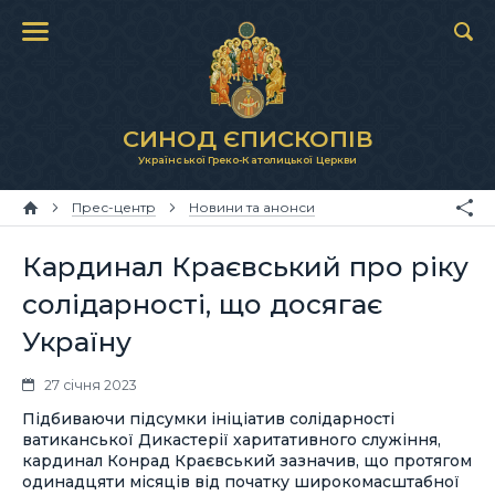
СИНОД ЄПИСКОПІВ
Української Греко-Католицької Церкви
Прес-центр
Новини та анонси
Кардинал Краєвський про ріку
солідарності, що досягає
Україну
27 січня 2023
Підбиваючи підсумки ініціатив солідарності
ватиканської Дикастерії харитативного служіння,
кардинал Конрад Краєвський зазначив, що протягом
одинадцяти місяців від початку широкомасштабної