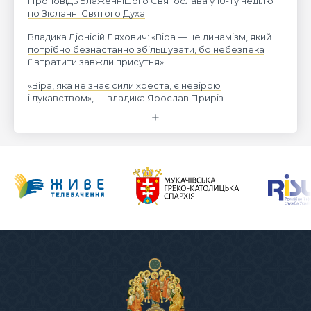
Проповідь Блаженнішого Святослава у 10-ту неділю
по Зісланні Святого Духа
Владика Діонісій Ляхович: «Віра — це динамізм, який
потрібно безнастанно збільшувати, бо небезпека
її втратити завжди присутня»
«Віра, яка не знає сили хреста, є невірою
і лукавством», — владика Ярослав Приріз