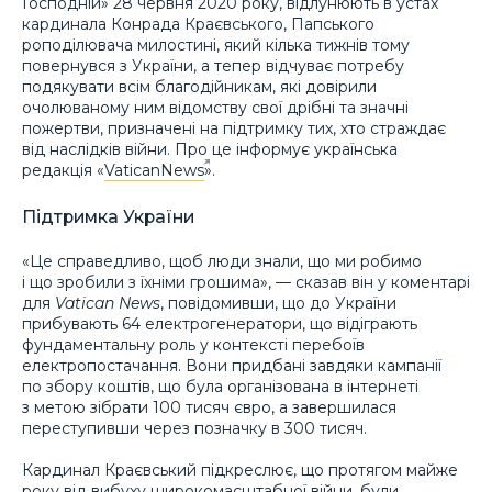
Господній» 28 червня 2020 року, відлунюють в устах
кардинала Конрада Краєвського, Папського
роподілювача милостині, який кілька тижнів тому
повернувся з України, а тепер відчуває потребу
подякувати всім благодійникам, які довірили
очолюваному ним відомству свої дрібні та значні
пожертви, призначені на підтримку тих, хто страждає
від наслідків війни. Про це інформує українська
редакція «
VaticanNews
».
Підтримка України
«Це справедливо, щоб люди знали, що ми робимо
і що зробили з їхніми грошима», — сказав він у коментарі
для
Vatican News
, повідомивши, що до України
прибувають 64 електрогенератори, що відіграють
фундаментальну роль у контексті перебоїв
електропостачання. Вони придбані завдяки кампанії
по збору коштів, що була організована в інтернеті
з метою зібрати 100 тисяч євро, а завершилася
переступивши через позначку в 300 тисяч.
Кардинал Краєвський підкреслює, що протягом майже
року від вибуху широкомасштабної війни, були