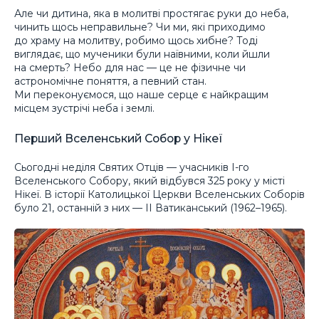
Але чи дитина, яка в молитві простягає руки до неба,
чинить щось неправильне? Чи ми, які приходимо
до храму на молитву, робимо щось хибне? Тоді
виглядає, що мученики були наївними, коли йшли
на смерть? Небо для нас — це не фізичне чи
астрономічне поняття, а певний стан.
Ми переконуємося, що наше серце є найкращим
місцем зустрічі неба і землі.
Перший Вселенський Собор у Нікеї
Сьогодні неділя Святих Отців — учасників І-го
Вселенського Собору, який відбувся 325 року у місті
Нікеї. В історії Католицької Церкви Вселенських Соборів
було 21, останній з них — ІІ Ватиканський (1962–1965).