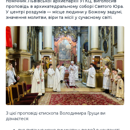
помічник Львівської архиєпархії УГКЦ, виголосив
проповідь в архикатедральному соборі Святого Юра.
У центрі роздумів — місце людини у Божому задумі,
значення молитви, віри та місії у сучасному світі.
З цієї проповіді єпископа Володимира Груци ви
дізнаєтеся:
яке питання може виникати у людей в контексті