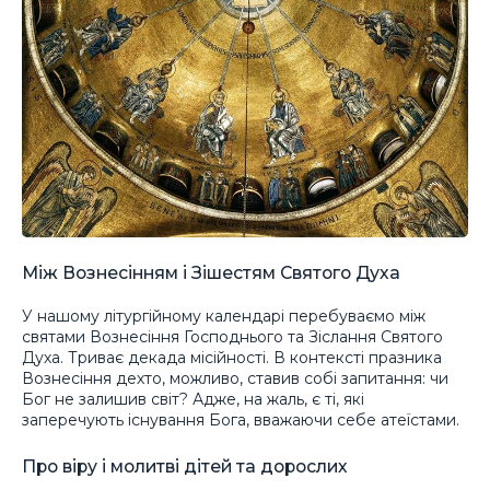
Між Вознесінням і Зішестям Святого Духа
У нашому літургійному календарі перебуваємо між
святами Вознесіння Господнього та Зіслання Святого
Духа. Триває декада місійності. В контексті празника
Вознесіння дехто, можливо, ставив собі запитання: чи
Бог не залишив світ? Адже, на жаль, є ті, які
заперечують існування Бога, вважаючи себе атеїстами.
Про віру і молитві дітей та дорослих