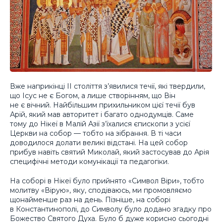
Вже наприкінці II століття з’явилися течії, які твердили,
що Ісус не є Богом, а лише створінням, що Він
не є вічний. Найбільшим прихильником цієї течії був
Арій, який мав авторитет і багато однодумців. Саме
тому до Нікеї в Малій Азії з’їхалися єпископи з усієї
Церкви на собор — тобто на зібрання. В ті часи
доводилося долати великі відстані. На цей собор
прибув навіть святий Миколай, який застосував до Арія
специфічні методи комунікації та педагогіки.
На соборі в Нікеї було прийнято «Символ Віри», тобто
молитву «Вірую», яку, сподіваюсь, ми промовляємо
щонайменше раз на день. Пізніше, на соборі
в Константинополі, до Символу було додано згадку про
Божество Святого Духа. Було б дуже корисно сьогодні