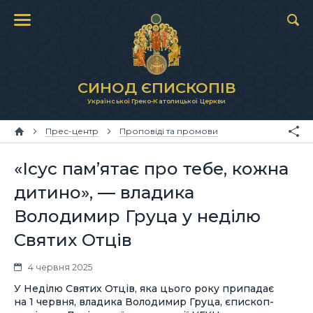
СИНОД ЄПИСКОПІВ
Української Греко-Католицької Церкви
Прес-центр
Проповіді та промови
«Ісус пам’ятає про тебе, кожна
дитино», — владика
Володимир Груца у неділю
Святих Отців
4 червня 2025
У Неділю Святих Отців, яка цього року припадає
на 1 червня, владика Володимир Груца, єпископ-