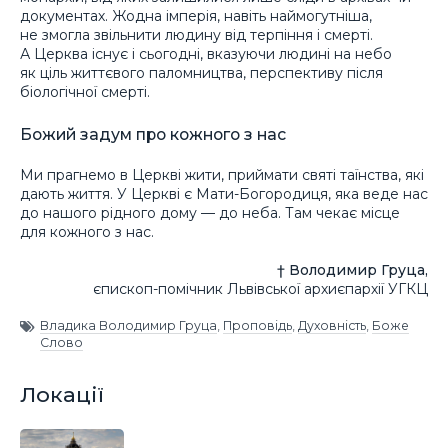
документах. Жодна імперія, навіть наймогутніша,
не змогла звільнити людину від терпіння і смерті.
А Церква існує і сьогодні, вказуючи людині на небо
як ціль життєвого паломництва, перспективу після
біологічної смерті.
Божий задум про кожного з нас
Ми прагнемо в Церкві жити, приймати святі таїнства, які
дають життя. У Церкві є Мати-Богородиця, яка веде нас
до нашого рідного дому — до неба. Там чекає місце
для кожного з нас.
† Володимир Груца,
єпископ-помічник Львівської архиєпархії УГКЦ
Владика Володимир Груца
,
Проповідь
,
Духовність
,
Боже
Слово
Локації