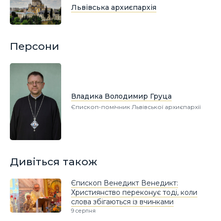
Львівська архиєпархія
Персони
Владика Володимир Груца
Єпископ-помічник Львівської архиєпархії
Дивіться також
Єпископ Венедикт Венедикт:
Християнство переконує тоді, коли
слова збігаються із вчинками
9 серпня