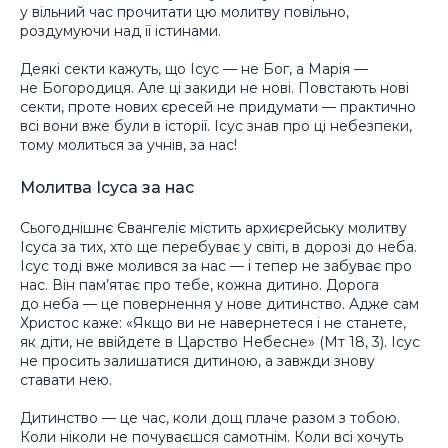
у вільний час прочитати цю молитву повільно,
роздумуючи над її істинами.
Деякі секти кажуть, що Ісус — не Бог, а Марія —
не Богородиця. Але ці закиди не нові. Повстають нові
секти, проте нових єресей не придумати — практично
всі вони вже були в історії. Ісус знав про ці небезпеки,
тому молиться за учнів, за нас!
Молитва Ісуса за нас
Сьогоднішнє Євангеліє містить архиєрейську молитву
Ісуса за тих, хто ще перебуває у світі, в дорозі до неба.
Ісус тоді вже молився за нас — і тепер не забуває про
нас. Він пам’ятає про тебе, кожна дитино. Дорога
до неба — це повернення у нове дитинство. Адже сам
Христос каже: «Якщо ви не навернетеся і не станете,
як діти, не ввійдете в Царство Небесне» (Мт 18, 3). Ісус
не просить залишатися дитиною, а завжди знову
ставати нею.
Дитинство — це час, коли дощ плаче разом з тобою.
Коли ніколи не почуваєшся самотнім. Коли всі хочуть