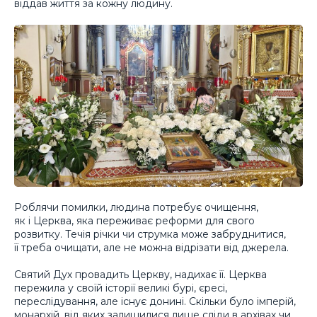
віддав життя за кожну людину.
Роблячи помилки, людина потребує очищення,
як і Церква, яка переживає реформи для свого
розвитку. Течія річки чи струмка може забруднитися,
її треба очищати, але не можна відрізати від джерела.
Святий Дух провадить Церкву, надихає її. Церква
пережила у своїй історії великі бурі, єресі,
переслідування, але існує донині. Скільки було імперій,
монархій, від яких залишилися лише сліди в архівах чи