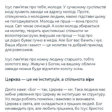
Ісус пам’ятає про тебе, молоде. У сучасному суспільстві
іноді лунають закиди на адресу молоді. Проте,
спілкуючись з молодими людьми, маємо підстави цьому
не погоджуватися. Молодь не гірша — вона просто
інша. Світ чекає сенсацій. А коли молодь збирається
на молитву, творить християнські спільноти чи
волонтерські рухи, вирушає на прощі — тоді про
це рідко буває гучно в медіа. Але Бог вас бачить і чує.
Ваша зброя і захист — це молитва та добрий приклад
для ровесників.
Ісус пам’ятає про кожну людину старшого, тобто
золотого віку. Живучи з Богом, на вашому обличчі
завжди можна буде відчитати золоту осінь.
Церква — це не інституція, а спільнота віри
Дехто каже: «Бог — так, Церква — ні». Така людина має
хибне уявлення про Церкву як інституцію чи структуру.
Усі люди роблять помилки, і важливо їх визнавати.
Церква є свята, але складається з грішних людей. Бог
ненавидить гріх, але любить грішника, бо Ісус Христос