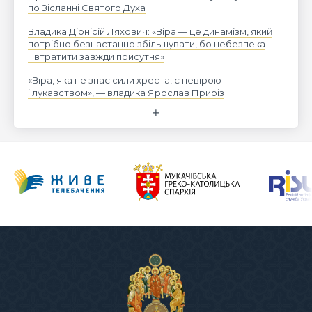
по Зісланні Святого Духа
Владика Діонісій Ляхович: «Віра — це динамізм, який
потрібно безнастанно збільшувати, бо небезпека
її втратити завжди присутня»
«Віра, яка не знає сили хреста, є невірою
і лукавством», — владика Ярослав Приріз