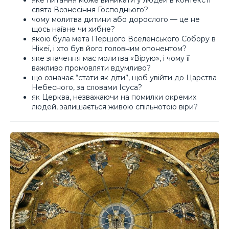
свята Вознесіння Господнього?
чому молитва дитини або дорослого — це не
щось наївне чи хибне?
якою була мета Першого Вселенського Собору в
Нікеї, і хто був його головним опонентом?
яке значення має молитва «Вірую», і чому її
важливо промовляти вдумливо?
що означає “стати як діти”, щоб увійти до Царства
Небесного, за словами Ісуса?
як Церква, незважаючи на помилки окремих
людей, залишається живою спільнотою віри?