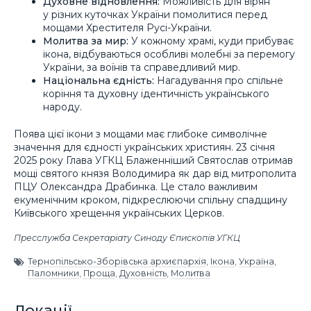
Духовне відновлення:
Можливість для вірян
у різних куточках України помолитися перед
мощами Хрестителя Русі-України.
Молитва за мир:
У кожному храмі, куди прибуває
ікона, відбуваються особливі молебні за перемогу
України, за воїнів та справедливий мир.
Національна єдність:
Нагадування про спільне
коріння та духовну ідентичність українського
народу.
Поява цієї ікони з мощами має глибоке символічне
значення для єдності українських християн. 23 січня
2025 року Глава УГКЦ Блаженніший Святослав отримав
мощі святого князя Володимира як дар від митрополита
ПЦУ Олександра Драбинка. Це стало важливим
екуменічним кроком, підкреслюючи спільну спадщину
Київського хрещення українських Церков.
Пресслужба Секретаріату Синоду Єпископів УГКЦ
Тернопільсько-Зборівська архиєпархія
,
Ікона
,
Україна
,
Паломники
,
Проща
,
Духовність
,
Молитва
Локації