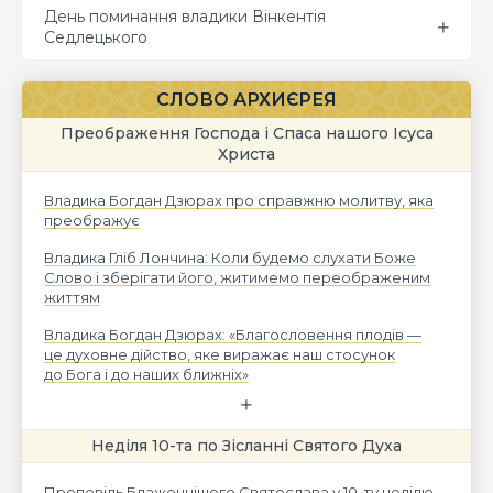
День поминання владики Вінкентія
Седлецького
СЛОВО АРХИЄРЕЯ
Преображення Господа і Спаса нашого Ісуса
Христа
Владика Богдан Дзюрах про справжню молитву, яка
преображує
Владика Гліб Лончина: Коли будемо слухати Боже
Слово і зберігати його, житимемо переображеним
життям
Владика Богдан Дзюрах: «Благословення плодів —
це духовне дійство, яке виражає наш стосунок
до Бога і до наших ближніх»
Неділя 10-та по Зісланні Святого Духа
Проповідь Блаженнішого Святослава у 10-ту неділю