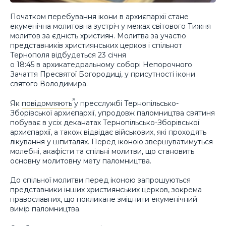
Початком перебування ікони в архиєпархії стане
екуменічна молитовна зустріч у межах світового Тижня
молитов за єдність християн. Молитва за участю
представників християнських церков і спільнот
Тернополя відбудеться 23 січня
о 18:45 в архикатедральному соборі Непорочного
Зачаття Пресвятої Богородиці, у присутності ікони
святого Володимира.
Як
повідомляють
у пресслужбі Тернопільсько-
Зборівської архиєпархії, упродовж паломництва святиня
побуває в усіх деканатах Тернопільсько-Зборівської
архиєпархії, а також відвідає військових, які проходять
лікування у шпиталях. Перед іконою звершуватимуться
молебні, акафісти та спільні молитви, що становить
основну молитовну мету паломництва.
До спільної молитви перед іконою запрошуються
представники інших християнських церков, зокрема
православних, що покликане зміцнити екуменічний
вимір паломництва.