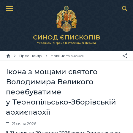
СИНОД ЄПИСКОПІВ
Української Греко-Католицької Церкви
Прес-центр
Новини та анонси
Ікона з мощами святого
Володимира Великого
перебуватиме
у Тернопільсько-Зборівській
архиєпархії
21 січня 2026
З 23 січня по 20 лютого 2026 року у Тернопільсько-