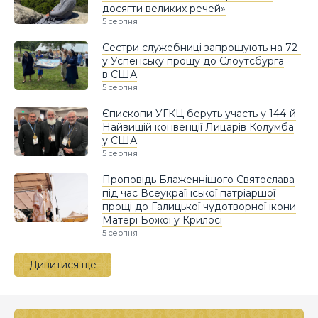
досягти великих речей»
5 серпня
Сестри служебниці запрошують на 72-
у Успенську прощу до Слоутсбурга
в США
5 серпня
Єпископи УГКЦ беруть участь у 144-й
Найвищій конвенції Лицарів Колумба
у США
5 серпня
Проповідь Блаженнішого Святослава
під час Всеукраїнської патріаршої
прощі до Галицької чудотворної ікони
Матері Божої у Крилосі
5 серпня
Дивитися ще