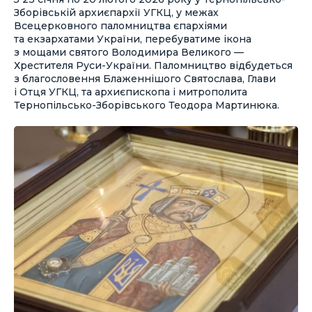
Зборівській архиєпархії УГКЦ, у межах
Всецерковного паломництва єпархіями
та екзархатами України, перебуватиме ікона
з мощами святого Володимира Великого —
Хрестителя Руси-України. Паломництво відбудеться
з благословення Блаженнішого Святослава, Глави
і Отця УГКЦ, та архиєпископа і митрополита
Тернопільсько-Зборівського Теодора Мартинюка.