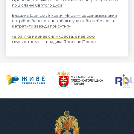
по Зісланні Святого Духа
Владика Діонісій Ляхович: «Віра — це динамізм, який
потрібно безнастанно збільшувати, бо небезпека
її втратити завжди присутня»
«Віра, яка не знає сили хреста, є невірою
і лукавством», — владика Ярослав Приріз