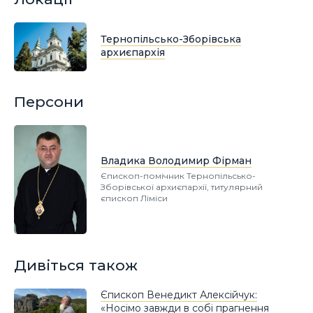
Тернопільсько-Зборівська
архиєпархія
Персони
Владика Володимир Фірман
Єпископ-помічник Тернопільсько-
Зборівської архиєпархії, титулярний
єпископ Ліміси
Дивіться також
Єпископ Венедикт Алексійчук:
«Носімо завжди в собі прагнення