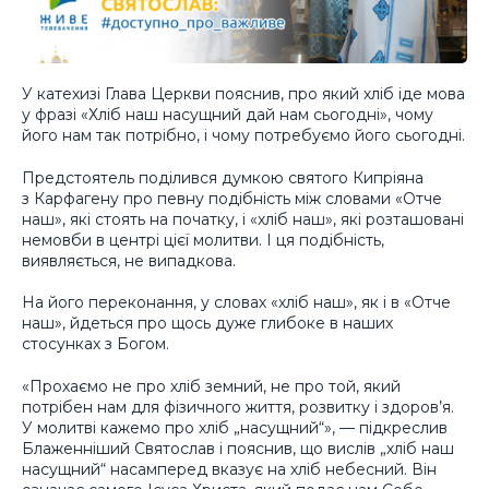
У катехизі Глава Церкви пояснив, про який хліб іде мова
у фразі «Хліб наш насущний дай нам сьогодні», чому
його нам так потрібно, і чому потребуємо його сьогодні.
Предстоятель поділився думкою святого Кипріяна
з Карфагену про певну подібність між словами «Отче
наш», які стоять на початку, і «хліб наш», які розташовані
немовби в центрі цієї молитви. І ця подібність,
виявляється, не випадкова.
На його переконання, у словах «хліб наш», як і в «Отче
наш», йдеться про щось дуже глибоке в наших
стосунках з Богом.
«Прохаємо не про хліб земний, не про той, який
потрібен нам для фізичного життя, розвитку і здоров’я.
У молитві кажемо про хліб „насущний“», — підкреслив
Блаженніший Святослав і пояснив, що вислів „хліб наш
насущний“ насамперед вказує на хліб небесний. Він