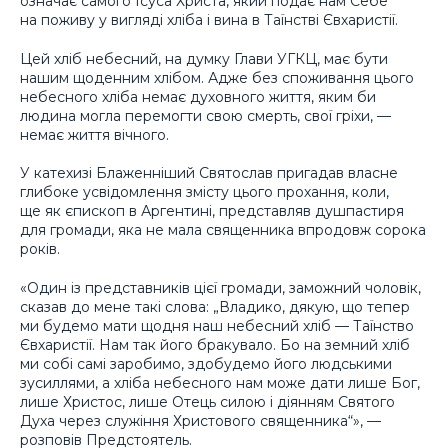
означає самого Ісуса Христа, який подає нам Себе
на поживу у вигляді хліба і вина в Таїнстві Євхаристії.
Цей хліб небесний, на думку Глави УГКЦ, має бути
нашим щоденним хлібом. Адже без споживання цього
небесного хліба немає духовного життя, яким би
людина могла перемогти свою смерть, свої гріхи, —
немає життя вічного.
У катехизі Блаженніший Святослав пригадав власне
глибоке усвідомлення змісту цього прохання, коли,
ще як єпископ в Аргентині, представляв душпастиря
для громади, яка не мала священника впродовж сорока
років.
«Один із представників цієї громади, заможний чоловік,
сказав до мене такі слова: „Владико, дякую, що тепер
ми будемо мати щодня наш небесний хліб — Таїнство
Євхаристії. Нам так його бракувало. Бо на земний хліб
ми собі самі заробимо, здобудемо його людськими
зусиллями, а хліба небесного нам може дати лише Бог,
лише Христос, лише Отець силою і діянням Святого
Духа через служіння Христового священника“», —
розповів Предстоятель.