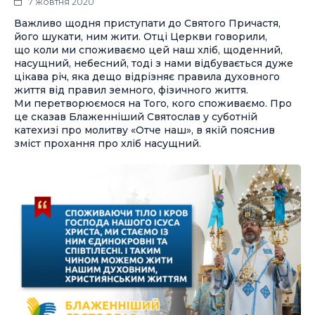
7 жовтня 2020
Важливо щодня приступати до Святого Причастя,
його шукати, ним жити. Отці Церкви говорили,
що коли ми споживаємо цей наш хліб, щоденний,
насущний, небесний, тоді з нами відбувається дуже
цікава річ, яка дещо відрізняє правила духовного
життя від правил земного, фізичного життя.
Ми перетворюємося на Того, кого споживаємо. Про
це сказав Блаженніший Святослав у суботній
катехизі про молитву «Отче наш», в якій пояснив
зміст прохання про хліб насущний.