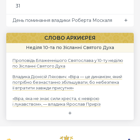
31
День поминання владики Роберта Москаля
СЛОВО АРХИЄРЕЯ
Неділя 10-та по Зісланні Святого Духа
Проповідь Блаженнішого Святослава у 10-ту неділю
по Зісланні Святого Духа
Владика Діонісій Ляхович: «Віра — це динамізм, який
потрібно безнастанно збільшувати, бо небезпека
її втратити завжди присутня»
«Віра, яка не знає сили хреста, є невірою
і лукавством», — владика Ярослав Приріз