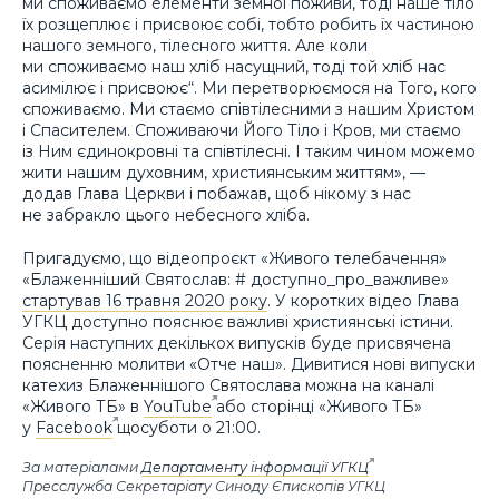
ми споживаємо елементи земної поживи, тоді наше тіло
їх розщеплює і присвоює собі, тобто робить їх частиною
нашого земного, тілесного життя. Але коли
ми споживаємо наш хліб насущний, тоді той хліб нас
асимілює і присвоює“. Ми перетворюємося на Того, кого
споживаємо. Ми стаємо співтілесними з нашим Христом
і Спасителем. Споживаючи Його Тіло і Кров, ми стаємо
із Ним єдинокровні та співтілесні. І таким чином можемо
жити нашим духовним, християнським життям», —
додав Глава Церкви і побажав, щоб нікому з нас
не забракло цього небесного хліба.
Пригадуємо, що відеопроєкт «Живого телебачення»
«Блаженніший Святослав: # доступно_про_важливе»
стартував 16 травня 2020 року
. У коротких відео Глава
УГКЦ доступно пояснює важливі християнські істини.
Серія наступних декількох випусків буде присвячена
поясненню молитви «Отче наш». Дивитися нові випуски
катехиз Блаженнішого Святослава можна на каналі
«Живого ТБ» в
YouTube
або сторінці «Живого ТБ»
у
Facebook
щосуботи о 21:00.
За матеріалами
Департаменту інформації УГКЦ
Пресслужба Секретаріату Синоду Єпископів УГКЦ