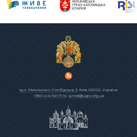
вул. Микільсько-Слобідська, 5
, Київ 02002, Україна
+380 (44) 541-11-14
,
synod@ugcc.org.ua