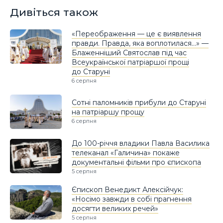
Дивіться також
«Переображення — це є виявлення
правди. Правда, яка воплотилася…» —
Блаженніший Святослав під час
Всеукраїнської патріаршої прощі
до Старуні
6 серпня
Сотні паломників прибули до Старуні
на патріаршу прощу
6 серпня
До 100-річчя владики Павла Василика
телеканал «Галичина» покаже
документальні фільми про єпископа
5 серпня
Єпископ Венедикт Алексійчук:
«Носімо завжди в собі прагнення
досягти великих речей»
5 серпня