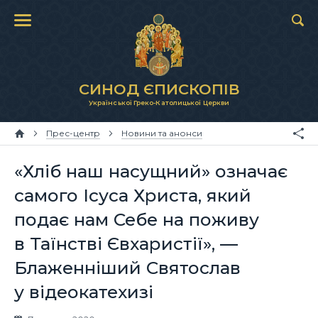
СИНОД ЄПИСКОПІВ
Української Греко-Католицької Церкви
Прес-центр
Новини та анонси
«Хліб наш насущний» означає
самого Ісуса Христа, який
подає нам Себе на поживу
в Таїнстві Євхаристії», —
Блаженніший Святослав
у відеокатехизі