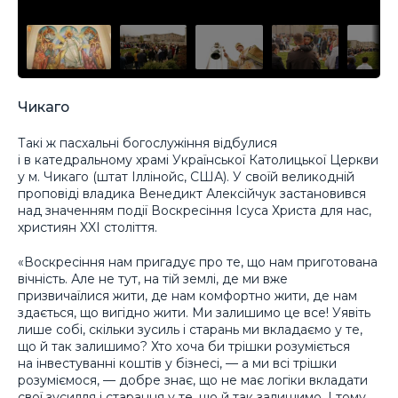
Чикаго
Такі ж пасхальні богослужіння відбулися
і в катедральному храмі Української Католицької Церкви
у м. Чикаго (штат Іллінойс, США). У своїй великодній
проповіді владика Венедикт Алексійчук застановився
над значенням події Воскресіння Ісуса Христа для нас,
християн XXI століття.
«Воскресіння нам пригадує про те, що нам приготована
вічність. Але не тут, на тій землі, де ми вже
призвичаїлися жити, де нам комфортно жити, де нам
здається, що вигідно жити. Ми залишимо це все! Уявіть
лише собі, скільки зусиль і старань ми вкладаємо у те,
що й так залишимо? Хто хоча би трішки розуміється
на інвестуванні коштів у бізнесі, — а ми всі трішки
розуміємося, — добре знає, що не має логіки вкладати
свої зусилля і старання у те, що й так залишимо. І тому