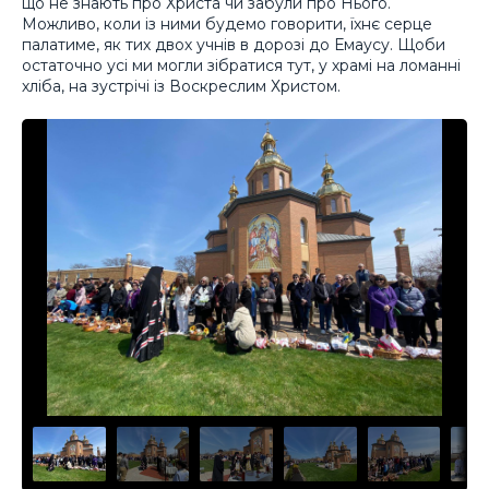
що не знають про Христа чи забули про Нього.
Можливо, коли із ними будемо говорити, їхнє серце
палатиме, як тих двох учнів в дорозі до Емаусу. Щоби
остаточно усі ми могли зібратися тут, у храмі на ломанні
хліба, на зустрічі із Воскреслим Христом.