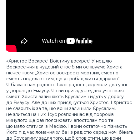
«Христос Воскрес! Воістину воскрес! У неділю
Воскресіння в чудовий спосіб ми оспівуємо Христа
піснеспівом: „Христос воскрес із мертвих, смертю
смерть подолав і тим, що у гробах, життя дарував“.
Я бажаю вам радості. Такої радості, яку мали два учні
у дорозі до Емаусу. Як ви пригадуєте, два учні після
смерті Христа залишають Єрусалим і йдуть у дорогу
до Емаусу. Але до них приєднується Христос. І Христос
не сварить їх за те, що вони залишили Єрусалим,
не злиться на них. Ісус розпочинає від пророків
минулого ще раз пояснювати апостолам про те,
що мало статися із Месією. І вони остаточно пізнають
Його під час ломання хліба і з радістю серед ночі біжать
до Єрусалиму задля того, щоб сповістити, що вони