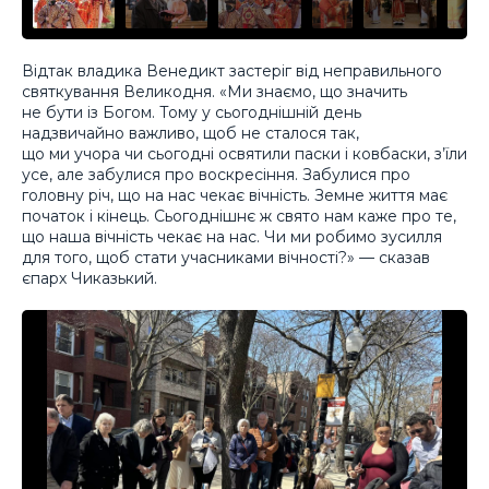
Відтак владика Венедикт застеріг від неправильного
святкування Великодня. «Ми знаємо, що значить
не бути із Богом. Тому у сьогоднішній день
надзвичайно важливо, щоб не сталося так,
що ми учора чи сьогодні освятили паски і ковбаски, з’їли
усе, але забулися про воскресіння. Забулися про
головну річ, що на нас чекає вічність. Земне життя має
початок і кінець. Сьогоднішнє ж свято нам каже про те,
що наша вічність чекає на нас. Чи ми робимо зусилля
для того, щоб стати учасниками вічності?» — сказав
єпарх Чиказький.