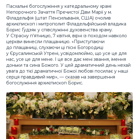
Пасхальні богослужіння у катедральному храмі
Непорочного Зачаття Пречистої Діви Марії у м.
Філадельфія (штат Пенсильванія, США) очолив
архиєпископ і митрополит Філадельфійський владика
Борис Ґудзяк у співслужінні духовенства храму.
У Страсну п’ятницю, 7 квітня, вірні із походом навколо
церкви винесли плащаницю. «Приступаючи
до плащаниці, слухаючи ці пісні Богородиці
у Єрусалимській Утрені, усвідомлюймо, що усе це для
нас, усе це для мене. І це все дає мені звання, імення
доньки та сина Божого. У цей драматичний день нехай
увага до тієї драматичної Божої любові посилає у наші
серця правдивий мир», —
сказав
на завершення
богослужіння архиєпископ Борис.