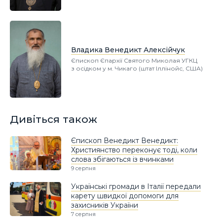
Владика Венедикт Алексійчук
Єпископ Єпархії Святого Миколая УГКЦ
з осідком у м. Чикаго (штат Іллінойс, США)
Дивіться також
Єпископ Венедикт Венедикт:
Християнство переконує тоді, коли
слова збігаються із вчинками
9 серпня
Українські громади в Італії передали
карету швидкої допомоги для
захисників України
7 серпня