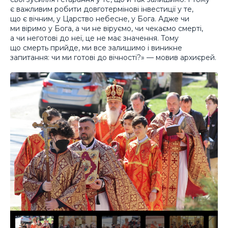
є важливим робити довготермінові інвестиції у те,
що є вічним, у Царство небесне, у Бога. Адже чи
ми віримо у Бога, а чи не віруємо, чи чекаємо смерті,
а чи неготові до неї, це не має значення. Тому
що смерть прийде, ми все залишимо і виникне
запитання: чи ми готові до вічності?» — мовив архиєрей.