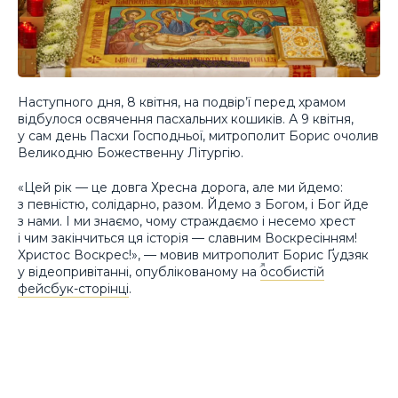
Наступного дня, 8 квітня, на подвір’ї перед храмом
відбулося освячення пасхальних кошиків. А 9 квітня,
у сам день Пасхи Господньої, митрополит Борис очолив
Великодню Божественну Літургію.
«Цей рік — це довга Хресна дорога, але ми йдемо:
з певністю, солідарно, разом. Йдемо з Богом, і Бог йде
з нами. І ми знаємо, чому страждаємо і несемо хрест
і чим закінчиться ця історія — славним Воскресінням!
Христос Воскрес!», — мовив митрополит Борис Ґудзяк
у відеопривітанні, опублікованому на
особистій
фейсбук-сторінці
.