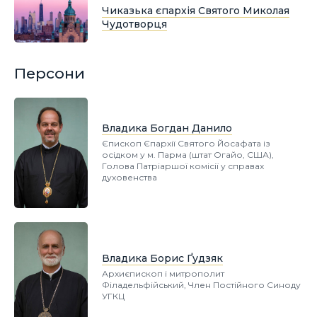
Чиказька єпархія Святого Миколая
Чудотворця
Персони
Владика Богдан Данило
Єпископ Єпархії Святого Йосафата із
осідком у м. Парма (штат Огайо, США),
Голова Патріаршої комісії у справах
духовенства
Владика Борис Ґудзяк
Архиєпископ і митрополит
Філадельфійський, Член Постійного Синоду
УГКЦ