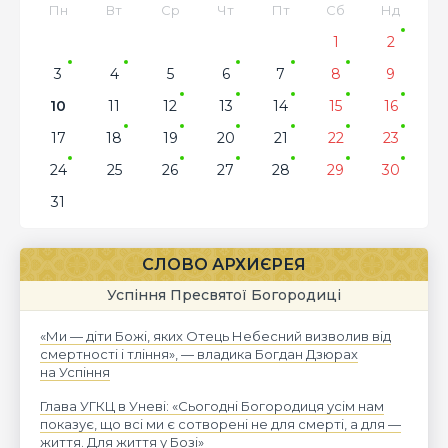
Пн
Вт
Ср
Чт
Пт
Сб
Нд
1
2
3
4
5
6
7
8
9
10
11
12
13
14
15
16
17
18
19
20
21
22
23
24
25
26
27
28
29
30
31
СЛОВО АРХИЄРЕЯ
Успіння Пресвятої Богородиці
«Ми — діти Божі, яких Отець Небесний визволив від
смертності і тління», — владика Богдан Дзюрах
на Успіння
Глава УГКЦ в Уневі: «Сьогодні Богородиця усім нам
показує, що всі ми є сотворені не для смерті, а для —
життя. Для життя у Бозі»