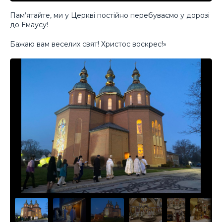
Пам’ятайте, ми у Церкві постійно перебуваємо у дорозі
до Емаусу!
Бажаю вам веселих свят! Христос воскрес!»