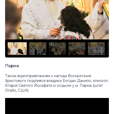
Парма
Також відеопривітанням з нагоди Воскресіння
Христового поділився владика Богдан Данило, єпископ
Єпархії Святого Йосафата із осідком у м. Парма (штат
Огайо, США).