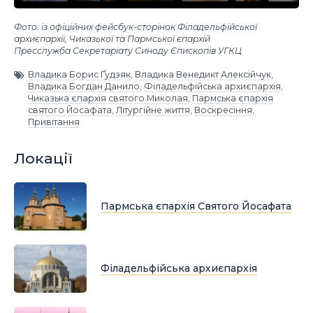
Фото: із офіційних фейсбук-сторінок Філадельфійської
архиєпархії, Чиказької та Пармської єпархій
Пресслужба Секретаріату Синоду Єпископів УГКЦ
Владика Борис Ґудзяк
,
Владика Венедикт Алексійчук
,
Владика Богдан Данило
,
Філадельфійська архиєпархія
,
Чиказька єпархія святого Миколая
,
Пармська єпархія
святого Йосафата
,
Літургійне життя
,
Воскресіння
,
Привітання
Локації
Пармська єпархія Святого Йосафата
Філадельфійська архиєпархія