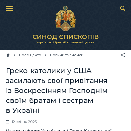
СИНОД ЄПИСКОПІВ
Української Греко-Католицької Церкви
Прес-центр
Новини та анонси
Греко-католики у США
засилають свої привітання
із Воскресінням Господнім
своїм братам і сестрам
в Україні
12 квітня 2023
Частина вірних Української Греко-Католицької