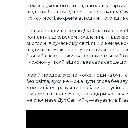
Немає духовного життя, наголошує архиє
людини без присутності сили і діяння Свят
присутності, зокрема в людині, того єдин
Святий Іларій каже, що Дух Святий є нач
контакту з джерелом живлення, — вважає
сьогодні в сучасному світі, якщо немає к
людині, як можна не зупинитися, не попа
Святий є іскрою життя, контактом, який о
і кожному, який відкриває своє серце до 
Іларій продовжує: не може людина бути с
без світла, вухо не може чути слова без зв
можливість зрозуміти і побачити в усій крас
живемо і пізнати Бога, що відкривається. 
не спочиває Дух Святий», — зауважив Гла