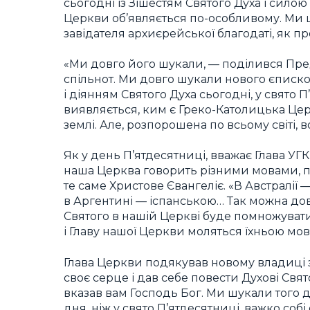
сьогодні із Зішестям Святого Духа і силою
Церкви об’являється по-особливому. Ми 
завідателя архиєрейської благодаті, як пр
«Ми довго його шукали, — поділився Предс
спільнот. Ми довго шукали нового єписко
і діянням Святого Духа сьогодні, у свято 
виявляється, ким є Греко-Католицька Церк
землі. Але, розпорошена по всьому світі, 
Як у день П’ятдесятниці, вважає Глава У
наша Церква говорить різними мовами, 
те саме Христове Євангеліє. «В Австралії 
в Аргентині — іспанською… Так можна дов
Святого в нашій Церкві буде помножувати
і Главу нашої Церкви моляться їхньою мо
Глава Церкви подякував новому владиці за
своє серце і дав себе повести Духові Свято
вказав вам Господь Бог. Ми шукали того 
дня, ніж у свято П’ятдесятниці, важко со