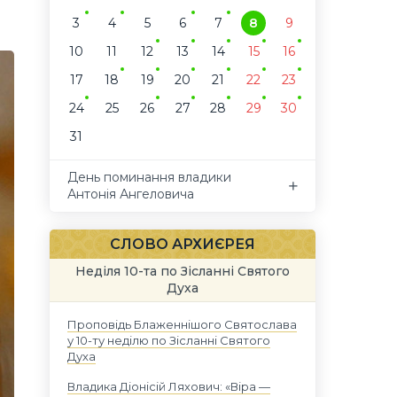
3
4
5
6
7
8
9
10
11
12
13
14
15
16
17
18
19
20
21
22
23
24
25
26
27
28
29
30
31
День поминання владики
Антонія Ангеловича
СЛОВО АРХИЄРЕЯ
Неділя 10-та по Зісланні Святого
Духа
Проповідь Блаженнішого Святослава
у 10-ту неділю по Зісланні Святого
Духа
Владика Діонісій Ляхович: «Віра —