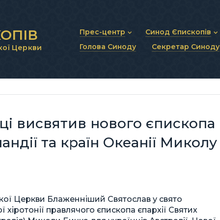
ОПІВ
Прес-центр
Синод Єпископів
Голова Синоду
Секретар Синоду
кої Церкви
Новини та анонси
Статут Синоду Єписко
Інтерв’ю та коментарі
Регламент Синоду Єп
Проповіді та промови
Положення про Голов
Молитовне прикликанн
Синодальні органи
Секретаріат Синоду
Контактна інформація
йці висвятив нового єпископа
ландії та країн Океанії Миколу
ької Церкви Блаженніший Святослав у свято
ї хіротонії правлячого єпископа єпархії Святих