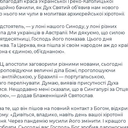
 благодаті краса Української Греко-Католицької
щойно бачили, як Дух Святий об’явив нам нового
о нього ми чули в молитвах архиєрейської хіротонії.
тоятель, — у лоні нашого Синоду, у лоні різних
па для українців в Австралії. Ми дякуємо, що силою
П’ятдесятниці, Господь його помазав. Цього дня
ва. Та Церква, яка пішла зі своїм народом аж до кра
вона є єдиною, об’єднаною».
ГКЦ, апостоли заговорили різними мовами, сьогодні
проповідуючи величні діла Божі, проголошуючи
— англійською, у Бразилії — португальською,
го перелічувати. Думаю, виявів присутності Духа
ся. Нещодавно мені сказали, що в Сингапурі за Отця
вою», — додав Блаженніший Святослав.
 те, що він пішов на повний контакт з Богом, відкр
му. «Дивіться, владико, навіть день вашої хіротонії
дня. Через пандемію мусили його змінити. І кращого
бі обрати. Сьогодні вас Господь Бог зробив дароносни