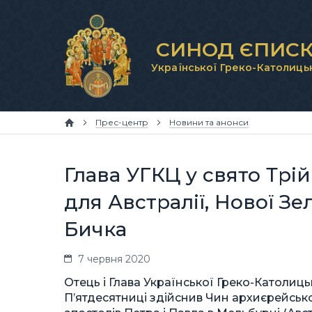
СИНОД ЄПИСК
Української Греко-Католиць
Прес-центр
Новини та анонси
Глава УГКЦ у cвято Трі
для Австралії, Нової Зе
Бичка
7 червня 2020
Отець і Глава Української Греко-Католиц
П’ятдесятниці здійснив Чин архиєрейсько