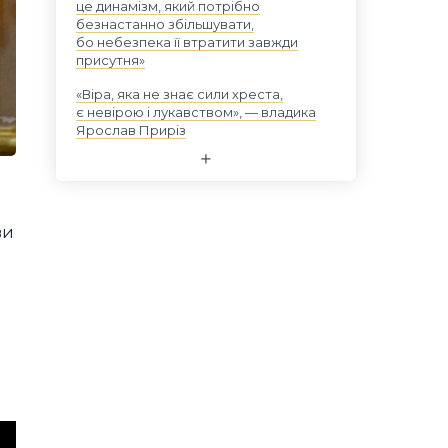
це динамізм, який потрібно
безнастанно збільшувати,
бо небезпека її втратити завжди
присутня»
«Віра, яка не знає сили хреста,
є невірою і лукавством», — владика
Ярослав Приріз
ви