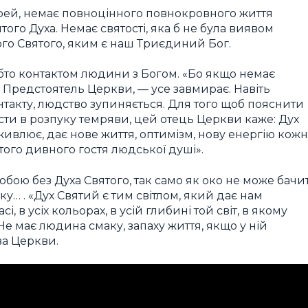
рей, немає повноцінного повнокровного життя
ого Духа. Немає святості, яка б не була виявом
ого Святого, яким є наш Триєдиний Бог.
ебто контактом людини з Богом. «Бо якщо немає
 Предстоятель Церкви, — усе завмирає. Навіть
онтакту, людство зупиняється. Для того щоб пояснити
сти в розпуку темряви, цей отець Церкви каже: Дух
живлює, дає нове життя, оптимізм, нову енергію кожн
того дивного гостя людської душі».
обою без Духа Святого, так само як око не може бачи
уку… . «Дух Святий є тим світлом, який дає нам
і, в усіх кольорах, в усій глибині той світ, в якому
Не має людина смаку, запаху життя, якщо у ній
ва Церкви.