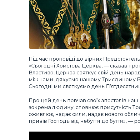
Під час проповіді до вірних Предстоятель
«Сьогодні Христова Церква, — сказав про
Властиво, Церква святкує свій день наро
між нами, дякуємо нашому Триєдиному Бог
Сьогодні ми святкуємо день П’ятдесятниц
Про цей день повчав своїх апостолів наш 
зокрема людину, сповнює присутність Тре
оживлює, надає сили, надає нового обличч
привів Господь від небуття до буття», — 