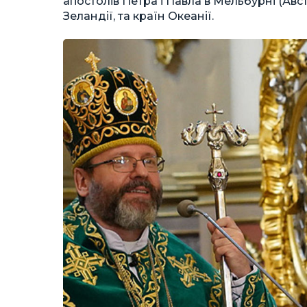
апостолів Петра і Павла в Мельбурні (Авс
Зеландії, та країн Океанії.