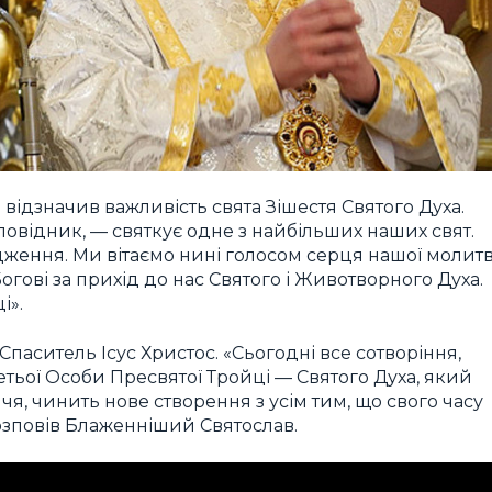
 відзначив важливість свята Зішестя Святого Духа.
повідник, — святкує одне з найбільших наших свят.
дження. Ми вітаємо нині голосом серця нашої молит
ові за прихід до нас Святого і Животворного Духа.
і».
Спаситель Ісус Христос. «Сьогодні все сотворіння,
тьої Особи Пресвятої Тройці — Святого Духа, який
я, чинить нове створення з усім тим, що свого часу
розповів Блаженніший Святослав.