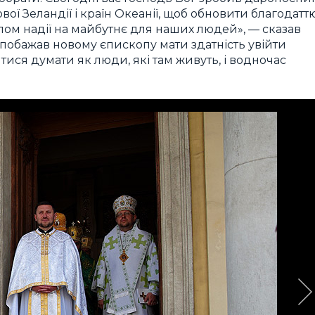
вої Зеландії і країн Океанії, щоб обновити благодатт
тлом надії на майбутнє для наших людей», — сказав
побажав новому єпископу мати здатність увійти
читися думати як люди, які там живуть, і водночас