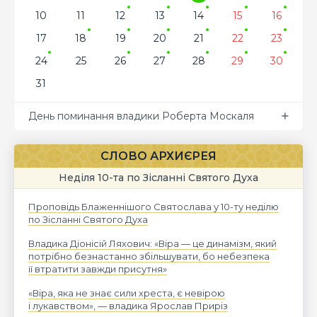
10
11
12
13
14
15
16
17
18
19
20
21
22
23
24
25
26
27
28
29
30
31
День поминання владики Роберта Москаля
СЛОВО АРХИЄРЕЯ
Неділя 10-та по Зісланні Святого Духа
Проповідь Блаженнішого Святослава у 10-ту неділю
по Зісланні Святого Духа
Владика Діонісій Ляхович: «Віра — це динамізм, який
потрібно безнастанно збільшувати, бо небезпека
її втратити завжди присутня»
«Віра, яка не знає сили хреста, є невірою
і лукавством», — владика Ярослав Приріз