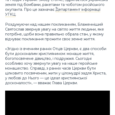
земля під бомбами, ракетами та чоботом російського
окупанта. Про це зазначає
Департамент інформації
УГКЦ
.
Роздумуючи над нашим покликанням, Блаженніший
Святослав звернув увагу на світло життя людини, яке
потрібне, щоби вона правильно обрала стан, у якому
відчуває покликання прожити своє земне життя.
«Згідно із вченням ранніх Отців Церкви, є два способи
бути досконалим християнином: монаше життя,
богопосвячене дівицтво, і подружжя. Сьогодні
особливо хочу звернути увагу на наше геройське
монашество. Справді, з ранніх часів Церкви бути
цілковито посвяченим, жити у ціломудрiї задля Христа,
у любові до Нього — це ідеал християнської
досконалості», — вважає Глава Церкви.