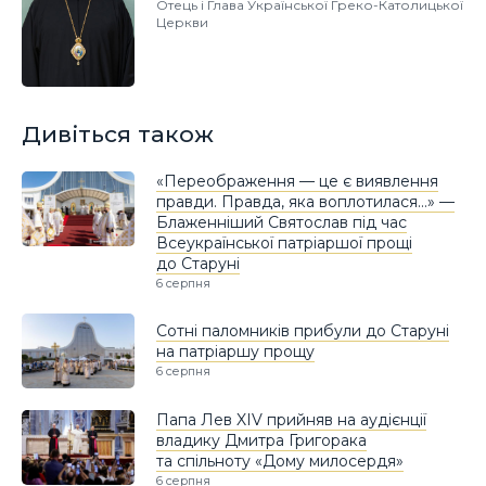
Отець і Глава Української Греко-Католицької
Церкви
Дивіться також
«Переображення — це є виявлення
правди. Правда, яка воплотилася…» —
Блаженніший Святослав під час
Всеукраїнської патріаршої прощі
до Старуні
6 серпня
Сотні паломників прибули до Старуні
на патріаршу прощу
6 серпня
Папа Лев XIV прийняв на аудієнції
владику Дмитра Григорака
та спільноту «Дому милосердя»
6 серпня