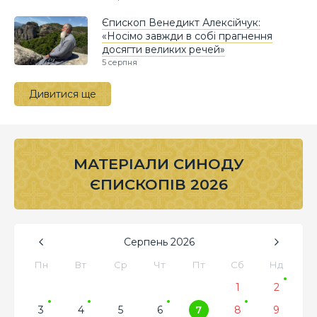
Єпископ Венедикт Алексійчук:
«Носімо завжди в собі прагнення
досягти великих речей»
5 серпня
Дивитися ще
МАТЕРІАЛИ СИНОДУ
ЄПИСКОПІВ 2026
Серпень
2026
Пн
Вт
Ср
Чт
Пт
Сб
Нд
1
2
3
4
5
6
7
8
9