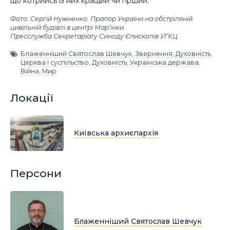
що котрийсь із них кращий чи гірший.
Фото: Сергій Нужненко. Прапор України на обстріляній
цивільній будівлі в центрі Мар’їнки.
Пресслужба Секретаріату Синоду Єпископів УГКЦ
Блаженніший Святослав Шевчук
,
Звернення
,
Духовність
,
Церква і суспільство
,
Духовність
,
Українська держава
,
Війна
,
Мир
Локації
Київська архиєпархія
Персони
Блаженніший Святослав Шевчук