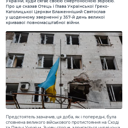
України, куди сягає своєю смертоносною зброєю.
Про це сказав Отець і Глава Української Греко-
Католицької Церкви Блаженніший Святослав
у щоденному зверненні у 357-й день великої
кривавої повномасштабної війни.
Предстоятель зазначив, ця доба, як і попередні, була
сповнена великого військового протистояння на Сході
та Півдні України. Знову стогне, здригається українська