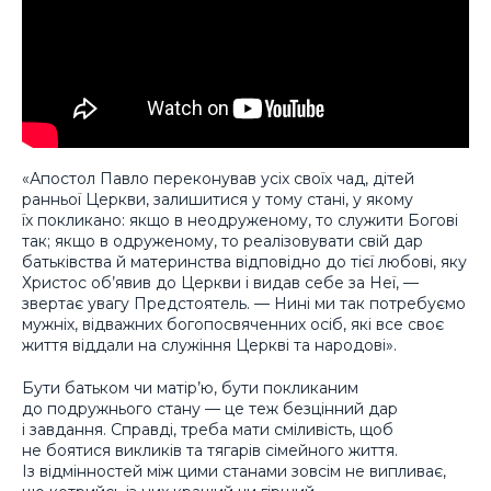
«Апостол Павло переконував усіх своїх чад, дітей
ранньої Церкви, залишитися у тому стані, у якому
їх покликано: якщо в неодруженому, то служити Богові
так; якщо в одруженому, то реалізовувати свій дар
батьківства й материнства відповідно до тієї любові, яку
Христос об’явив до Церкви і видав себе за Неї, —
звертає увагу Предстоятель. — Нині ми так потребуємо
мужніх, відважних богопосвяченних осіб, які все своє
життя віддали на служіння Церкві та народові».
Бути батьком чи матір’ю, бути покликаним
до подружнього стану — це теж безцінний дар
і завдання. Справді, треба мати сміливість, щоб
не боятися викликів та тягарів сімейного життя.
Із відмінностей між цими станами зовсім не випливає,