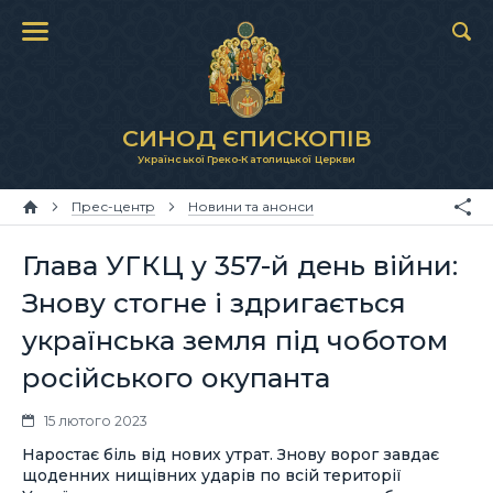
СИНОД ЄПИСКОПІВ
Української Греко-Католицької Церкви
Прес-центр
Новини та анонси
Глава УГКЦ у 357-й день війни:
Знову стогне і здригається
українська земля під чоботом
російського окупанта
15 лютого 2023
Наростає біль від нових утрат. Знову ворог завдає
щоденних нищівних ударів по всій території