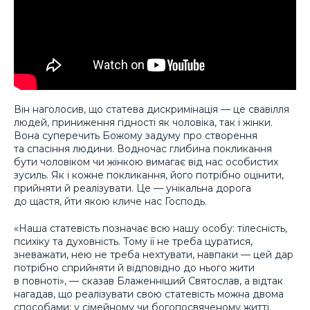
Він наголосив, що статева дискримінація — це свавілля
людей, приниження гідності як чоловіка, так і жінки.
Вона суперечить Божому задуму про створення
та спасіння людини. Водночас глибина покликання
бути чоловіком чи жінкою вимагає від нас особистих
зусиль. Як і кожне покликання, його потрібно оцінити,
прийняти й реалізувати. Це — унікальна дорога
до щастя, йти якою кличе нас Господь.
«Наша статевість позначає всю нашу особу: тілесність,
психіку та духовність. Тому її не треба цуратися,
зневажати, нею не треба нехтувати, навпаки — цей дар
потрібно сприйняти й відповідно до нього жити
в повноті», — сказав Блаженніший Святослав, а відтак
нагадав, що реалізувати свою статевість можна двома
способами: у сімейному чи богопосвяченому житті.