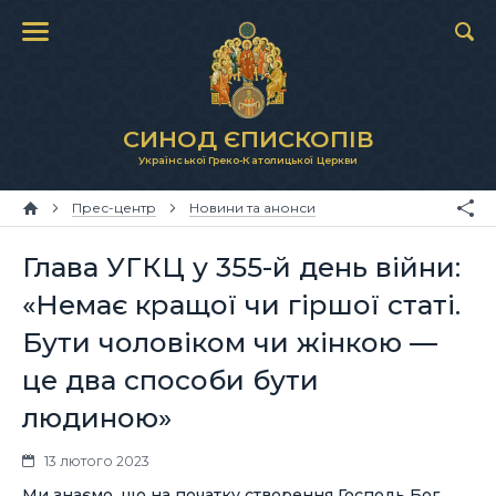
СИНОД ЄПИСКОПІВ
Української Греко-Католицької Церкви
Прес-центр
Новини та анонси
Глава УГКЦ у 355-й день війни:
«Немає кращої чи гіршої статі.
Бути чоловіком чи жінкою —
це два способи бути
людиною»
13 лютого 2023
Ми знаємо, що на початку створення Господь Бог