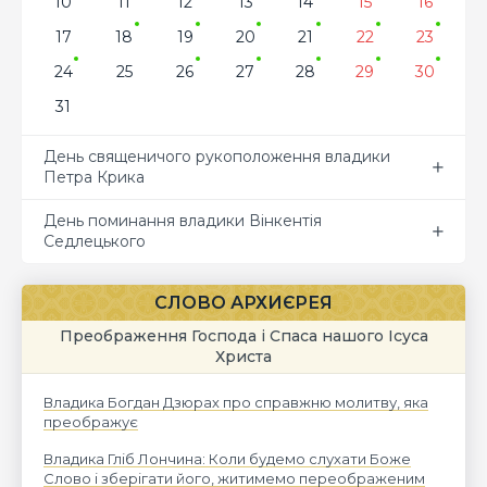
10
11
12
13
14
15
16
17
18
19
20
21
22
23
24
25
26
27
28
29
30
31
День священичого рукоположення владики
Петра Крика
День поминання владики Вінкентія
Седлецького
СЛОВО АРХИЄРЕЯ
Преображення Господа і Спаса нашого Ісуса
Христа
Владика Богдан Дзюрах про справжню молитву, яка
преображує
Владика Гліб Лончина: Коли будемо слухати Боже
Слово і зберігати його, житимемо переображеним