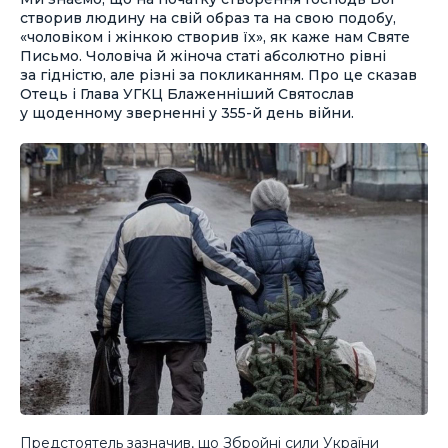
створив людину на свій образ та на свою подобу,
«чоловіком і жінкою створив їх», як каже нам Святе
Письмо. Чоловіча й жіноча статі абсолютно рівні
за гідністю, але різні за покликанням. Про це сказав
Отець і Глава УГКЦ Блаженніший Святослав
у щоденному зверненні у 355-й день війни.
Предстоятель зазначив, що Збройні сили України