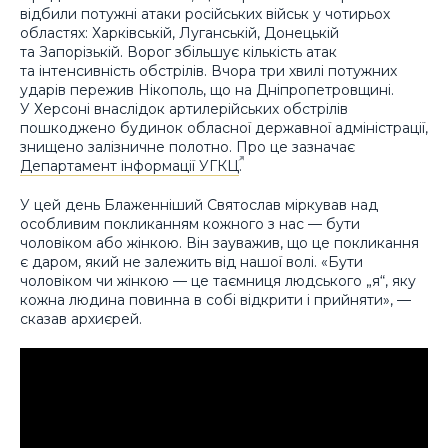
відбили потужні атаки російських військ у чотирьох
областях: Харківській, Луганській, Донецькій
та Запорізькій. Ворог збільшує кількість атак
та інтенсивність обстрілів. Вчора три хвилі потужних
ударів пережив Нікополь, що на Дніпропетровщині.
У Херсоні внаслідок артилерійських обстрілів
пошкоджено будинок обласної державної адміністрації,
знищено залізничне полотно. Про це зазначає
Департамент інформації УГКЦ
.
У цей день Блаженніший Святослав міркував над
особливим покликанням кожного з нас — бути
чоловіком або жінкою. Він зауважив, що це покликання
є даром, який не залежить від нашої волі. «Бути
чоловіком чи жінкою — це таємниця людського „я“, яку
кожна людина повинна в собі відкрити і прийняти», —
сказав архиєрей.