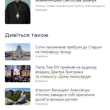
Блаженніший Святослав Шевчук
Отець і Глава Української Греко-Католицької
Церкви
Дивіться також
Сотні паломників прибули до Старуні
на патріаршу прощу
6 серпня
Папа Лев XIV прийняв на аудієнції
владику Дмитра Григорака
та спільноту «Дому милосердя»
6 серпня
Єпископ Венедикт Алексійчук:
«Носімо завжди в собі прагнення
досягти великих речей»
5 серпня