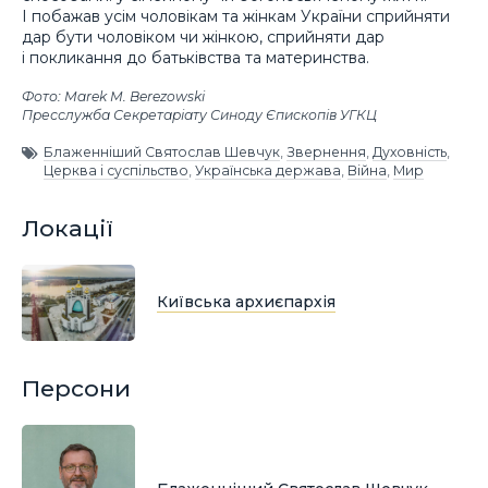
І побажав усім чоловікам та жінкам України сприйняти
дар бути чоловіком чи жінкою, сприйняти дар
і покликання до батьківства та материнства.
Фото: Marek M. Berezowski
Пресслужба Секретаріату Синоду Єпископів УГКЦ
Блаженніший Святослав Шевчук
,
Звернення
,
Духовність
,
Церква і суспільство
,
Українська держава
,
Війна
,
Мир
Локації
Київська архиєпархія
Персони