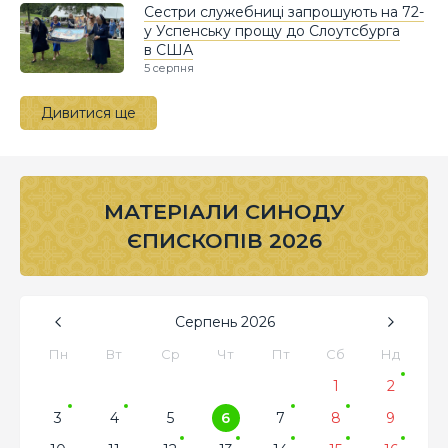
Сестри служебниці запрошують на 72-
у Успенську прощу до Слоутсбурга
в США
5 серпня
Дивитися ще
МАТЕРІАЛИ СИНОДУ
ЄПИСКОПІВ 2026
Серпень
2026
Пн
Вт
Ср
Чт
Пт
Сб
Нд
1
2
3
4
5
6
7
8
9