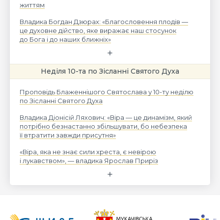
життям
Владика Богдан Дзюрах: «Благословення плодів —
це духовне дійство, яке виражає наш стосунок
до Бога і до наших ближніх»
Неділя 10-та по Зісланні Святого Духа
Проповідь Блаженнішого Святослава у 10-ту неділю
по Зісланні Святого Духа
Владика Діонісій Ляхович: «Віра — це динамізм, який
потрібно безнастанно збільшувати, бо небезпека
її втратити завжди присутня»
«Віра, яка не знає сили хреста, є невірою
і лукавством», — владика Ярослав Приріз