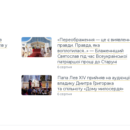
в
«Переображення — це є виявлен
ів у
правди. Правда, яка
воплотилася…» — Блаженніший
Святослав під час Всеукраїнської
патріаршої прощі до Старуні
6 серпня
Папа Лев XIV прийняв на аудієнції
владику Дмитра Григорака
та спільноту «Дому милосердя»
6 серпня