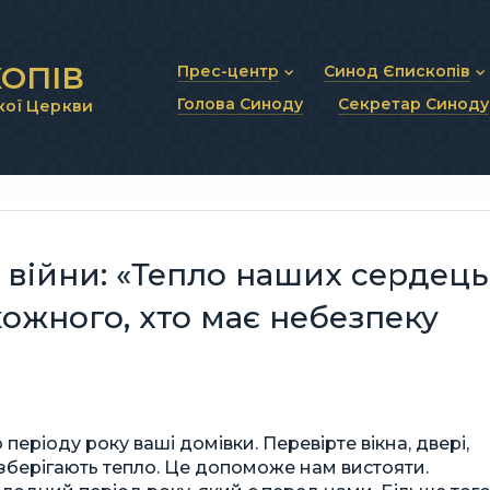
ОПІВ
Прес-центр
Синод Єпископів
Голова Синоду
Секретар Синоду
кої Церкви
Новини та анонси
Статут Синоду Єписко
Інтерв’ю та коментарі
Регламент Синоду Єп
Проповіді та промови
Положення про Голов
Молитовне прикликанн
Синодальні органи
Секретаріат Синоду
Контактна інформація
ь війни: «Тепло наших сердець
кожного, хто має небезпеку
періоду року ваші домівки. Перевірте вікна, двері,
 зберігають тепло. Це допоможе нам вистояти.