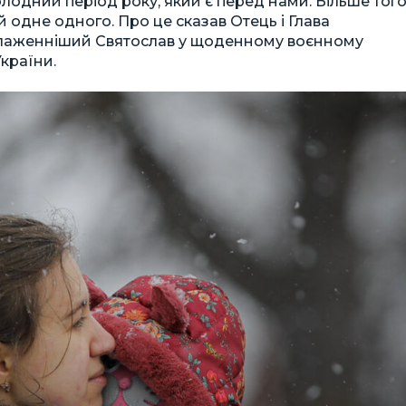
одний період року, який є перед нами. Більше того
й одне одного. Про це сказав Отець і Глава
Блаженніший Святослав у щоденному воєнному
України.