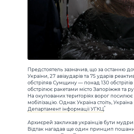
Предстоятель зазначив, що за останню доб
України, 27 авіаударів та 75 ударів реа
обстріляв Сумщину — понад 130 обстрілів 
обстрілює ракетами місто Запоріжжя та р
На окупованих територіях ворог посилює
мобілізацію. Однак Україна стоїть, Україн
Департамент інформації УГКЦ
.
Архиєрей закликав українців бути мудри
Відтак нагадав ще один принцип пошани д