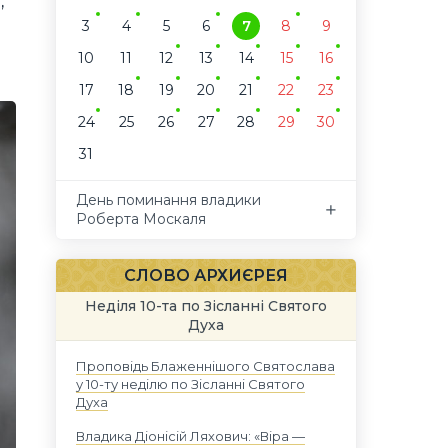
,
3
4
5
6
7
8
9
10
11
12
13
14
15
16
17
18
19
20
21
22
23
24
25
26
27
28
29
30
31
День поминання владики
Роберта Москаля
СЛОВО АРХИЄРЕЯ
Неділя 10-та по Зісланні Святого
Духа
Проповідь Блаженнішого Святослава
у 10-ту неділю по Зісланні Святого
Духа
Владика Діонісій Ляхович: «Віра —