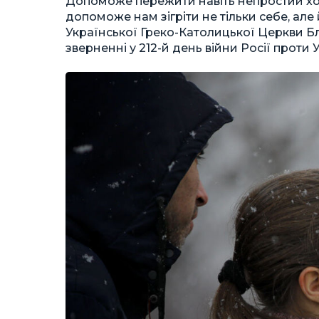
Допоможе пережити навіть непростий хол
допоможе нам зігріти не тільки себе, але 
Української Греко-Католицької Церкви 
зверненні у 212-й день війни Росії проти 