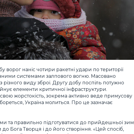
у ворог наніс чотири ракетні удари по території
ктивними системами залпового вогню. Масовано
з різного виду зброї. Другу добу поспіль потужно
уйнує елементи критичної інфраструктури.
 свою жорстокість, зокрема активно веде примусову
а бореться, Україна молиться. Про це зазначає
ми та правильно підготуватися до прийдешньої зим
о Бога Творця і до його створіння. «Цей спосіб,