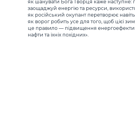
як шанувати Бога Творця каже наступне:
заощаджуй енергію та ресурси, використо
як російський окупант перетворює навіть 
як ворог робить усе для того, щоб цієї з
це правило — підвищення енергоефектив
нафти та їхніх похідних».