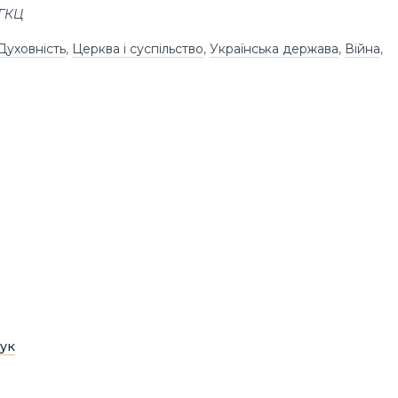
УГКЦ
Духовність
,
Церква і суспільство
,
Українська держава
,
Війна
,
ук