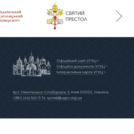
Офіційний сайт УГКЦ
Офіційні документи УГКЦ
Інтерактивна карта УГКЦ
вул. Микільсько-Слобідська, 5
, Київ 02002, Україна
+380 (44) 541-11-14
,
synod@ugcc.org.ua