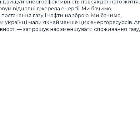
 підвищуй енергоефективність повсякденного життя,
вуй відновні джерела енергії. Ми бачимо,
постачання газу і нафти на зброю. Ми бачимо,
ими українці мали якнайменше цих енергоресурсів. А
ності — запрошує нас зменшувати споживання газу,