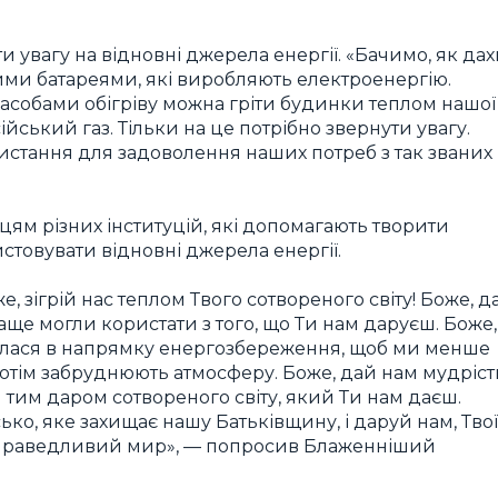
увагу на відновні джерела енергії. «Бачимо, як дах
ми батареями, які виробляють електроенергію.
асобами обігріву можна гріти будинки теплом нашої
ійський газ. Тільки на це потрібно звернути увагу.
истання для задоволення наших потреб з так званих
цям різних інституцій, які допомагають творити
товувати відновні джерела енергії.
, зігрій нас теплом Твого сотвореного світу! Боже, д
аще могли користати з того, що Ти нам даруєш. Боже,
ухалася в напрямку енергозбереження, щоб ми менше
і потім забруднюють атмосферу. Боже, дай нам мудріст
тим даром сотвореного світу, який Ти нам даєш.
сько, яке захищає нашу Батьківщину, і даруй нам, Тво
 справедливий мир», — попросив Блаженніший