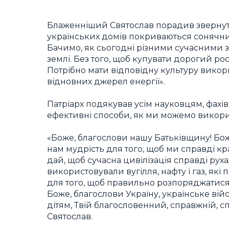
Блаженніший Святослав порадив звернути 
українських домів покриваються сонячни
Бачимо, як сьогодні різними сучасними з
землі. Без того, щоб купувати дорогий рос
Потрібно мати відповідну культуру викор
відновних джерел енергії».
Патріарх подякував усім науковцям, фахів
ефективні способи, як ми можемо викорис
«Боже, благослови нашу Батьківщину! Боже
нам мудрість для того, щоб ми справді кр
дай, щоб сучасна цивілізація справді р
використовували вугілля, нафту і газ, як
для того, щоб правильно розпоряджатися 
Боже, благослови Україну, українське вій
дітям, Твій благословенний, справжній,
Святослав.