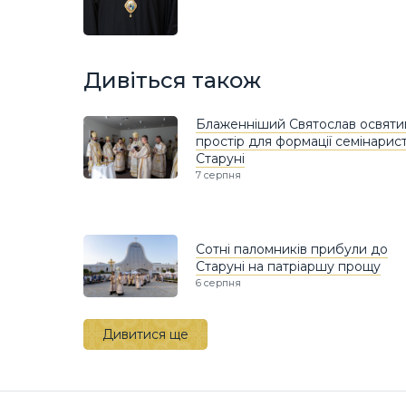
Дивіться також
Блаженніший Святослав освяти
простір для формації семінарист
Старуні
7 серпня
Сотні паломників прибули до
Старуні на патріаршу прощу
6 серпня
Дивитися ще