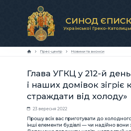
СИНОД ЄПИСК
Української Греко-Католиць
Прес-центр
Новини та анонси
Глава УГКЦ у 212-й ден
і наших домівок зігріє 
страждати від холоду»
23 вересня 2022
Прошу всіх вас приготувати до холодного 
інші елементи будівлі — чи надійно вони