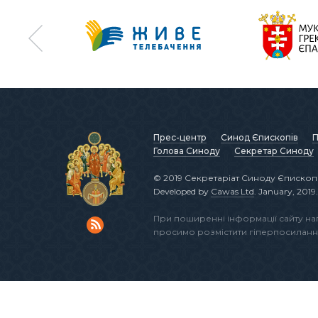
Прес-центр
Синод Єпископів
П
Голова Синоду
Секретар Синоду
© 2019 Секретаріат Синоду Єпископі
Developed by
Cawas Ltd
. January, 2019.
При поширенні інформації сайту н
просимо розмістити гіперпосиланн