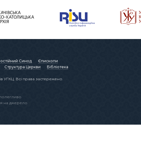
остійний Синод
Єпископи
Структура Церкви
Бібліотека
в УГКЦ. Всі права застережено.
аполегливо
я на джерело.