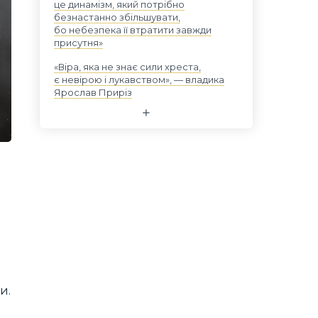
це динамізм, який потрібно
безнастанно збільшувати,
бо небезпека її втратити завжди
присутня»
«Віра, яка не знає сили хреста,
є невірою і лукавством», — владика
Ярослав Приріз
и.