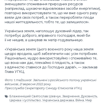
зменшувати споживання природних ресурсів
(наприклад, шукаючи відновлювані засоби енергетики),
повторно використовувати те, що ми вже одного разу
взяли для своїх потреб, а також переробляти плоди
нашої життєдіяльності, тобто те, що залишилося».
Українська земля, наголошує духовний лідер, так
потребує доброго, вправного господаря, який би
її не нищив, а шанував як матір-годувальницю.
«Українська земля Цього воєнного року наша земля
щедро вродила, щоб забезпечити нас усім потрібним.
Раціонально, мудро використовуймо і споживаймо те,
що вона нам дає, плекаймо її плідність, а також
з вдячністю ставмося до Господніх дарів!», — закликав
Глава УГКЦ.
Фото: t.me/zsuwar. Звільнені з російського полону українські
військові, 21 вересня 2022 року.
Пресслужба Секретаріату Синоду Єпископів УГКЦ
Блаженніший Святослав Шевчук
,
Звернення
,
Духовність
,
Церква і суспільство
,
Українська держава
,
Війна
,
Мир