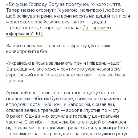
«Дякуємо Господу Богу за порятунок їхнього життя.
Тепер маємо огорнути їх увагою, молитвою і любов’ю,
щоб залікувати рани, які вони носять на душі й тілі після
жорстокості російського окупанта», — додав
Предстоятель, як про це зазначає
Департамент
інформації УГКЦ
.
За його словами, по всій лінії фронту ідуть тяжкі
кровопролитні бої.
«Українські війська звільняють північ і південь нашої
Батьківщини, але кожен сантиметр української землі
скроплений кров’ю наших захисників», — сказав Глава
Церкви.
Архиєрей відзначив, що за останню добу багато
поранених і вбитих було серед цивільного населення
впродовж останньої ночі. У Запоріжжі, сказав він,
сталася велика трагедія — ворог випустив по місту
9 ракет. Одна з них влучила в готель у центральній
частині. Є загиблі і поранені, багато людей опинилося
під завалами і в ці хвилини тривають рятувальні роботи.
Помолімося за постраждалих і за тих, хто мужньо рятує