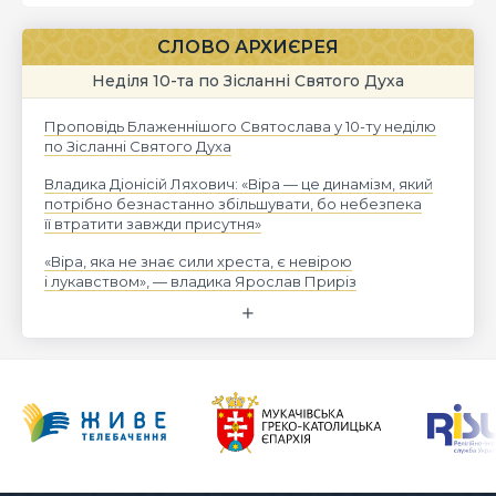
СЛОВО АРХИЄРЕЯ
Неділя 10-та по Зісланні Святого Духа
Проповідь Блаженнішого Святослава у 10-ту неділю
по Зісланні Святого Духа
Владика Діонісій Ляхович: «Віра — це динамізм, який
потрібно безнастанно збільшувати, бо небезпека
її втратити завжди присутня»
«Віра, яка не знає сили хреста, є невірою
і лукавством», — владика Ярослав Приріз