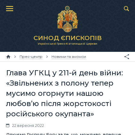
СИНОД ЄПИСКОПІВ
Української Греко-Католицької Церкви
Прес-центр
Новини та анонси
Глава УГКЦ у 211-й день війни:
«Звільнених з полону тепер
мусимо огорнути нашою
любов’ю після жорстокості
російського окупанта»
22 вересня 2022
Дякуємо Господу Богу за те, що, можливо, вперше