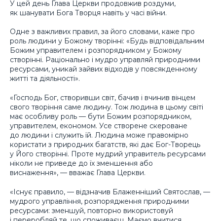
У цей день Глава Церкви продовжив роздуми,
як шанувати Бога Творця навіть у часі війни.
Одне з важливих правил, за його словами, каже про
роль людини у Божому творінні: «Будь відповідальним
Божим управителем і розпорядником у Божому
створінні. Раціонально і мудро управляй природними
ресурсами, уникай зайвих відходів у повсякденному
житті та діяльності».
«Господь Бог, створивши світ, бачив і вчинив вінцем
свого творіння саме людину. Тож людина в цьому світі
має особливу роль — бути Божим розпорядником,
управителем, економом. Усе створене скероване
до людини і служить їй. Людина може правомірно
користати з природних багатств, які дає Бог-Творець
у Його створінні. Проте мудрий управитель ресурсами
ніколи не приведе до їх зменшення або
виснаження», — вважає Глава Церкви.
«Існує правило, — відзначив Блаженніший Святослав, —
мудрого управління, розпорядження природними
ресурсами: зменшуй, повторно використовуй
і переробляй те, що споживаєш. Маємо вчитися