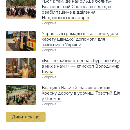
«Бог є там, де найбільше болить»:
Блаженніший Святослав відвідав
реабілітаційне відділення
Надвірнянської лікарні
7 серпня
Українські громади в Італії передали
карету швидкої допомоги для
захисників України
7 серпня
«Бог не забирає від нас бурі, але йде
в них з нами», — єпископ Володимир
Груца
7 серпня
Владика Василій Івасюк освятив
Хресну дорогу в урочищі Товстий Діл
у Яремче
7 серпня
Дивитися ще