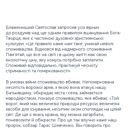
Блаженніший Святослав запросив усіх вірних
до роздумів над ще одним правилом вшанування Бога-
Творця, яке є частиною духовної християнської
культури. «Це правило каже нам таке: уникай неволі
споживацтва. Відмовся від надмірного споживання.
Пам’ятай, що все на світі і в цьому житті має свою
екологічну ціну, яку комусь потрібно заплатити.
Споживай відповідально, практикуй чесноту
стриманості та поміркованості».
В умовах війни споживацтво вбиває. Непоміркована
неситість ворожої армії, з якою вона атакує нашу
Батьківщину, обкрадає міста і села, займається
мародерством, показує споживацтво, яке вбиває. «Той
ворог, який має величезні природні ресурси, величезні
засоби для існування, неситим оком споглядає на цілий
світ. Де ще є якась країна, яку можна загарбати,
поневолити й обікрасти. Про це так влучно каже наш
пророк, кобзар Тарас Шевченко. Він говорить про