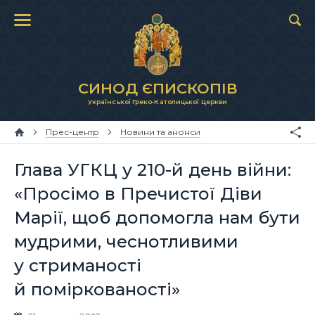
СИНОД ЄПИСКОПІВ
Української Греко-Католицької Церкви
Прес-центр
Новини та анонси
Глава УГКЦ у 210-й день війни:
«Просімо в Пречистої Діви
Марії, щоб допомогла нам бути
мудрими, чеснотливими
у стриманості
й поміркованості»