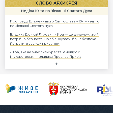
СЛОВО АРХИЄРЕЯ
Неділя 10-та по Зісланні Святого Духа
Проповідь Блаженнішого Святослава у 10-ту неділю
по Зісланні Святого Духа
Владика Діонісій Ляхович: «Віра — це динамізм, який
потрібно безнастанно збільшувати, бо небезпека
її втратити завжди присутня»
«Віра, яка не знає сили хреста, є невірою
і лукавством», — владика Ярослав Приріз