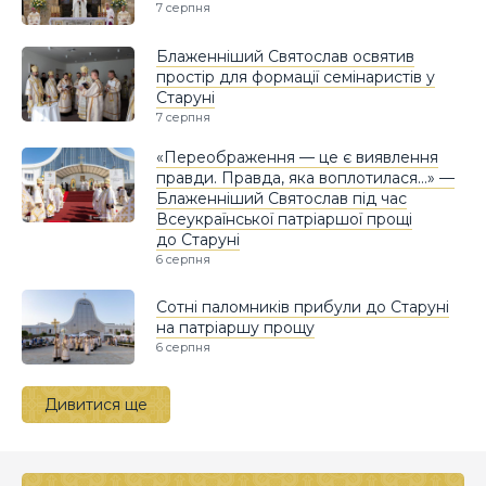
7 серпня
Блаженніший Святослав освятив
простір для формації семінаристів у
Старуні
7 серпня
«Переображення — це є виявлення
правди. Правда, яка воплотилася…» —
Блаженніший Святослав під час
Всеукраїнської патріаршої прощі
до Старуні
6 серпня
Сотні паломників прибули до Старуні
на патріаршу прощу
6 серпня
Дивитися ще