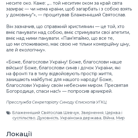
несите око. Каже: „… той неситим оком за край світа
зазирає — чи нема країни, щоб загарбать і з собою взять
у домовину“», — процитував Блаженніший Святослав.
Він зазначив, що справжній християнин — це той, хто
вміє панувати над собою, вміє стримувати свої апетити,
вміє над ними панувати. «Пам’ятаймо, що все те,
що ми споживаємо, має свою не тільки комерційну ціну,
але й екологічну».
«Боже, благослови Україну! Боже, благослови наше
військо! Боже, благослови синів і дочок України, які
на фронті та в тилу відвойовують простір життя,
захищають майбутнє для нашого народу! Боже,
благослови Україну своїм небесним миром. Пресвятая
Богородице, спаси нас!» — попросив архиєрей.
Пресслужба Секретаріату Синоду Єпископів УГКЦ
Блаженніший Святослав Шевчук
,
Звернення
,
Церква і
суспільство
,
Духовність
,
Українська держава
,
Війна
,
Мир
Локації