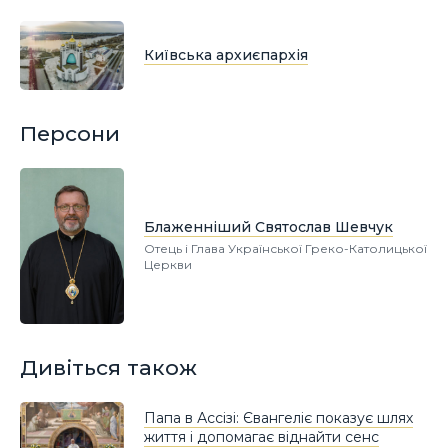
Київська архиєпархія
Персони
Блаженніший Святослав Шевчук
Отець і Глава Української Греко-Католицької
Церкви
Дивіться також
Папа в Ассізі: Євангеліє показує шлях
життя і допомагає віднайти сенс