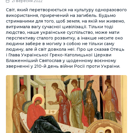
21 вересня 2022
Світ, який перетворюється на культуру одноразового
використання, приречений на загибель. Будьмо
стриманими для того, щоб земля, на якій ми живемо,
витримала вагу сучасної цивілізації. Тільки тоді
людство, наше українське суспільство, може мати
перспективу сталого розвитку, а інакше несите око
людини забере в могилу з собою не тільки саму
людину, але й світ довкола неї. Про це сказав Отець
і Глава Української Греко-Католицької Церкви
Блаженніший Святослав у щоденному воєнному
зверненні у 210-й день війни Росії проти України.