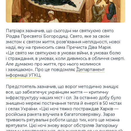
Патріарх зазначив, що сьогодні ми святкуємо свято
Різдва Пресвятої Богородиці. Свято, яке за своїм
змістом є святом життя, розв’язання неплідності, нової
надії, яку на приносить сама Пречиста Діва Марія.
«Це свято ми святкуємо в умовах війни, в умовах болю
і страждання, в умовах, коли дивимось в обличчя смерті.
Але думаємо про життя, про нього молимося
і захищаємо». Про це повідомляє
Департамент
інформації УГКЦ
.
Предстоятель зазначив, що ворог методично знищує
все, що забезпечує українцям життя — критичну
інфраструктуру наших міст і сіл. За останню добу було
знищено мережі постачання тепла й енергії в 50 містах
і селах України. «Цієї ночі тяжко постраждав Харків —
російська ракета влучила в багатоповерхівку. Зараз
тривають рятувальні роботи щодо тих, кого ще можна
врятувати. Цієї ночі знову ворог обстріляв Запорізьку
атомну електростанцію, яка знаходиться на окупованій