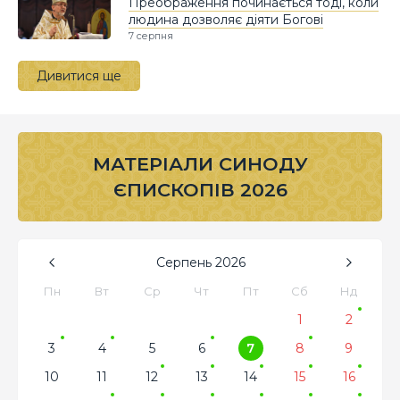
Преображення починається тоді, коли
людина дозволяє діяти Богові
7 серпня
Дивитися ще
МАТЕРІАЛИ СИНОДУ
ЄПИСКОПІВ 2026
Серпень
2026
Пн
Вт
Ср
Чт
Пт
Сб
Нд
1
2
3
4
5
6
7
8
9
10
11
12
13
14
15
16