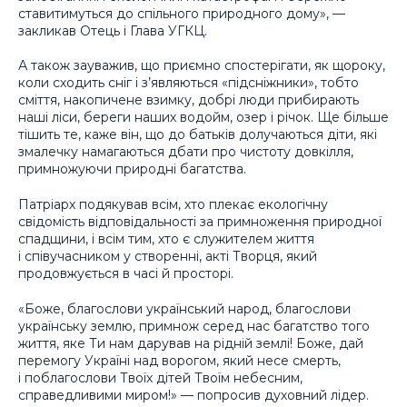
ставитимуться до спільного природного дому», —
закликав Отець і Глава УГКЦ.
А також зауважив, що приємно спостерігати, як щороку,
коли сходить сніг і з’являються «підсніжники», тобто
сміття, накопичене взимку, добрі люди прибирають
наші ліси, береги наших водойм, озер і річок. Ще більше
тішить те, каже він, що до батьків долучаються діти, які
змалечку намагаються дбати про чистоту довкілля,
примножуючи природні багатства.
Патріарх подякував всім, хто плекає екологічну
свідомість відповідальності за примноження природної
спадщини, і всім тим, хто є служителем життя
і співучасником у створенні, акті Творця, який
продовжується в часі й просторі.
«Боже, благослови український народ, благослови
українську землю, примнож серед нас багатство того
життя, яке Ти нам дарував на рідній землі! Боже, дай
перемогу Україні над ворогом, який несе смерть,
і поблагослови Твоїх дітей Твоїм небесним,
справедливими миром!» — попросив духовний лідер.