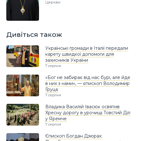
Церкви
Дивіться також
Українські громади в Італії передали
карету швидкої допомоги для
захисників України
7 серпня
«Бог не забирає від нас бурі, але йде
в них з нами», — єпископ Володимир
Груца
7 серпня
Владика Василій Івасюк освятив
Хресну дорогу в урочищі Товстий Діл
у Яремче
7 серпня
Єпископ Богдан Дзюрах: