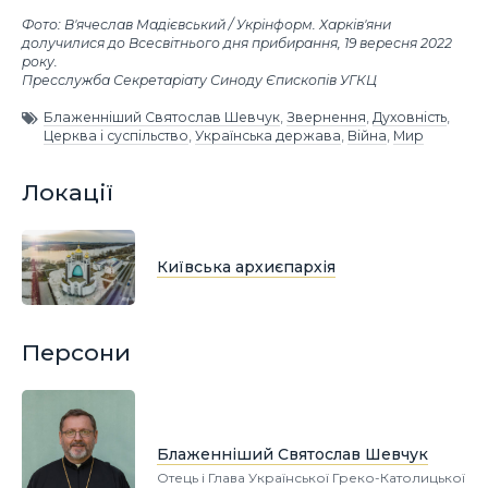
Фото: В'ячеслав Мадієвський / Укрінформ. Харків'яни
долучилися до Всесвітнього дня прибирання, 19 вересня 2022
року.
Пресслужба Секретаріату Синоду Єпископів УГКЦ
Блаженніший Святослав Шевчук
,
Звернення
,
Духовність
,
Церква і суспільство
,
Українська держава
,
Війна
,
Мир
Локації
Київська архиєпархія
Персони
Блаженніший Святослав Шевчук
Отець і Глава Української Греко-Католицької