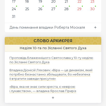
17
18
19
20
21
22
23
24
25
26
27
28
29
30
31
День поминання владики Роберта Москаля
СЛОВО АРХИЄРЕЯ
Неділя 10-та по Зісланні Святого Духа
Проповідь Блаженнішого Святослава у 10-ту неділю
по Зісланні Святого Духа
Владика Діонісій Ляхович: «Віра — це динамізм, який
потрібно безнастанно збільшувати, бо небезпека
її втратити завжди присутня»
«Віра, яка не знає сили хреста, є невірою
і лукавством», — владика Ярослав Приріз