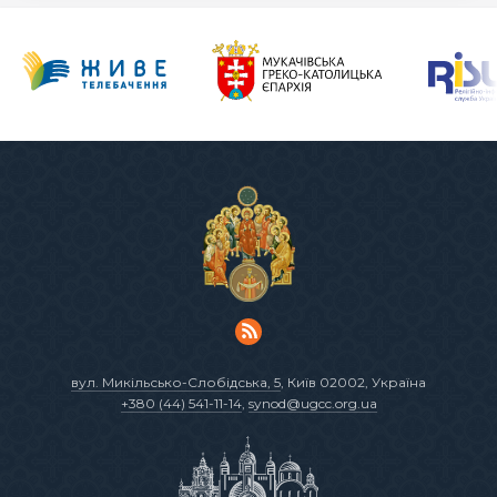
вул. Микільсько-Слобідська, 5
, Київ 02002, Україна
+380 (44) 541-11-14
,
synod@ugcc.org.ua