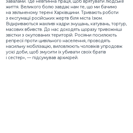
завалами. Іде невпинна праця, щоб врятувати людське
життя. Великого болю завдає нам те, що ми бачимо
на звільненому терені Харківщини. Тривають роботи
з ексгумації російських жертв біля міста Ізюм.
Відкриваються жахливі кадри знущань, катувань, тортур,
масових вбивств. До нас доходять щоразу тривожніші
звістки з окупованих територій. Росіяни посилюють
репресії проти цивільного населення, проводять
насильну мобілізацію, виловлюють чоловіків упродовж
усієї доби, щоб змусити їх убивати своїх братів
і сестер», — підсумував архиєрей.