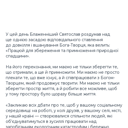
У цей день Блаженніший Святослав роздумав над
ще однією засадою відповідального ставлення
до довкілля і вшанування Бога-Творця, яка велить:
«Працюй для збереження та примноження природної
спадщини».
На його переконання, ми маємо не тільки зберегти те,
що отримали, а ще й примножити. Ми маємо не просто
плекати те, що вже існує, а й співпрацювати з Богом-
Творцем, який продовжує творити. Ми маємо не тільки
зберегти простір життя, а й робити все можливе, щоб
у тому простору було щоразу більше життя.
«Закликаю всіх дбати про те, щоб у вашому соціальному
середовищі: на роботі, у колі друзів, у вашому селі, місті,
у нашій країні — створювалися спільноти людей, які
об’єднуватимуться в зусиллі працювати над
запобіганням екологічним катастрофам і бережно