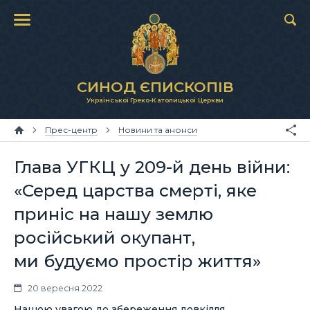
СИНОД ЄПИСКОПІВ
Української Греко-Католицької Церкви
Прес-центр
Новини та анонси
Глава УГКЦ у 209-й день війни:
«Серед царства смерті, яке
приніс на нашу землю
російський окупант,
ми будуємо простір життя»
20 вересня 2022
Нашою увагою до збереження довкілля