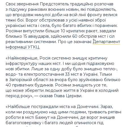
Своє звернення Предстоятель традиційно розпочав
з підсумку ранкових воєнних новин, які повідомляють,
що впродовж минулої доби на всій лінії фронту велися
тяжкі бої. Ворог обстрілював з усієї наявної зброї
українські міста і села, було багато вбитих і поранених.
Росіяни випустили більше 10 крилатих ракет, завдали
близько 15 авіаударів, здійснили 60 обстрілів міст і сіл
реактивними системами. Про це зазначає
Департамент
інформації УГКЦ
.
«Найімовірніше, Росія системно знищує критичну
інфраструктуру наших міст. І ми щодня підраховуємо
нові збитки. Лише за одну добу було знищено тепло-,
водо- та електропостачання 33 міст в Україні. Тільки
в Запорізькій області за вчора було зруйновано близько
40 приватних будинків. Росіяни знищують усе те,
що може зберегти людське життя в Україні в холодний
період року», — сказав Глава Церкви.
«Найбільше постраждали міста на Донеччині. Зараз,
коли ми роздумуємо над цими подіями, тривають рятівні
роботи в місті Бахмут на Донеччині, де ворог знищив
багатоповерхівку і багато людей опинилося під