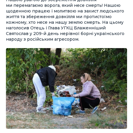
ми перемагаємо ворога, який несе смерть! Нашою
щоденною працею і молитвою на захист людського
життя та збереження довкілля ми протистоїмо
кожному, хто несе на нашу землю смерть. На цьому
наголосив Отець і Глава УГКЦ Блаженніший
Святослав у 209-й день нерівної борні українського
народу з російським агресором.