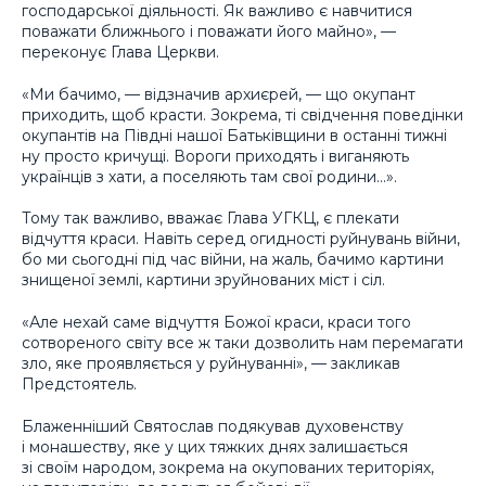
господарської діяльності. Як важливо є навчитися
поважати ближнього і поважати його майно», —
переконує Глава Церкви.
«Ми бачимо, — відзначив архиєрей, — що окупант
приходить, щоб красти. Зокрема, ті свідчення поведінки
окупантів на Півдні нашої Батьківщини в останні тижні
ну просто кричущі. Вороги приходять і виганяють
українців з хати, а поселяють там свої родини…».
Тому так важливо, вважає Глава УГКЦ, є плекати
відчуття краси. Навіть серед огидності руйнувань війни,
бо ми сьогодні під час війни, на жаль, бачимо картини
знищеної землі, картини зруйнованих міст і сіл.
«Але нехай саме відчуття Божої краси, краси того
сотвореного світу все ж таки дозволить нам перемагати
зло, яке проявляється у руйнуванні», — закликав
Предстоятель.
Блаженніший Святослав подякував духовенству
і монашеству, яке у цих тяжких днях залишається
зі своїм народом, зокрема на окупованих територіях,