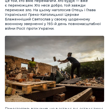
це той, хто вміє перемагати. Хто будує — вже
є переможцем. Хто несе добро, той завжди
переможе зло. На цьому наголосив Отець і Глава
Української Греко-Католицької Церкви
Блаженніший Святослав у своєму щоденному
воєнному зверненні у 193-й день повномасштабної
війни Росії проти України.
Предстоятель відзначив, що в останні дні, останні тижні