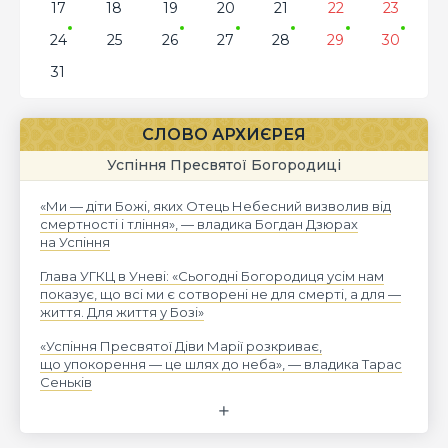
17
18
19
20
21
22
23
24
25
26
27
28
29
30
31
СЛОВО АРХИЄРЕЯ
Успіння Пресвятої Богородиці
«Ми — діти Божі, яких Отець Небесний визволив від
смертності і тління», — владика Богдан Дзюрах
на Успіння
Глава УГКЦ в Уневі: «Сьогодні Богородиця усім нам
показує, що всі ми є сотворені не для смерті, а для —
життя. Для життя у Бозі»
«Успіння Пресвятої Діви Марії розкриває,
що упокорення — це шлях до неба», — владика Тарас
Сеньків