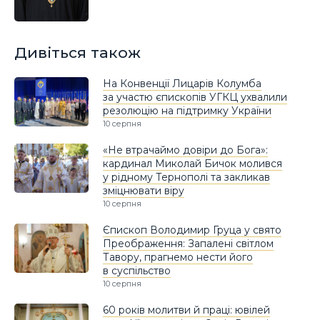
Дивіться також
На Конвенції Лицарів Колумба
за участю єпископів УГКЦ ухвалили
резолюцію на підтримку України
10 серпня
«Не втрачаймо довіри до Бога»:
кардинал Миколай Бичок молився
у рідному Тернополі та закликав
зміцнювати віру
10 серпня
Єпископ Володимир Груца у свято
Преображення: Запалені світлом
Тавору, прагнемо нести його
в суспільство
10 серпня
60 років молитви й праці: ювілей