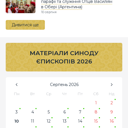
парафії та служіння Отців Василіян
в Обері (Аргентина)
10 серпня
Дивитися ще
МАТЕРІАЛИ СИНОДУ
ЄПИСКОПІВ 2026
Серпень
2026
Пн
Вт
Ср
Чт
Пт
Сб
Нд
1
2
3
4
5
6
7
8
9
10
11
12
13
14
15
16