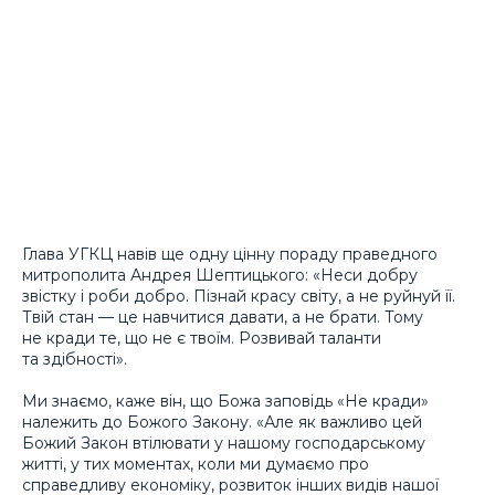
Глава УГКЦ навів ще одну цінну пораду праведного
митрополита Андрея Шептицького: «Неси добру
звістку і роби добро. Пізнай красу світу, а не руйнуй її.
Твій стан — це навчитися давати, а не брати. Тому
не кради те, що не є твоїм. Розвивай таланти
та здібності».
Ми знаємо, каже він, що Божа заповідь «Не кради»
належить до Божого Закону. «Але як важливо цей
Божий Закон втілювати у нашому господарському
житті, у тих моментах, коли ми думаємо про
справедливу економіку, розвиток інших видів нашої