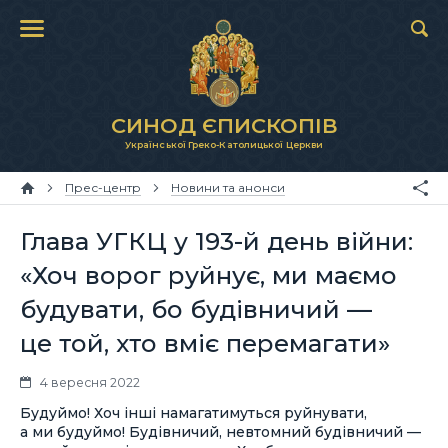
СИНОД ЄПИСКОПІВ
Української Греко-Католицької Церкви
Прес-центр
Новини та анонси
Глава УГКЦ у 193-й день війни:
«Хоч ворог руйнує, ми маємо
будувати, бо будівничий —
це той, хто вміє перемагати»
4 вересня 2022
Будуймо! Хоч інші намагатимуться руйнувати,
а ми будуймо! Будівничий, невтомний будівничий —