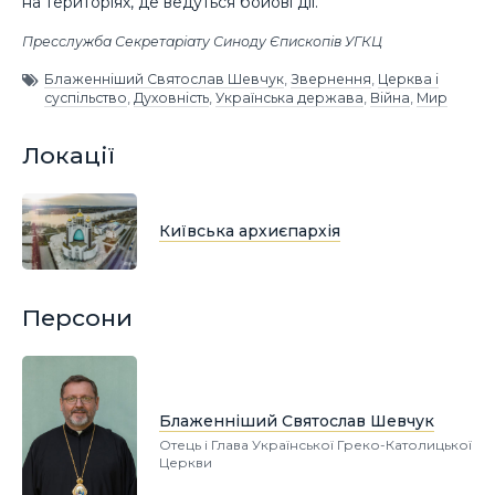
на територіях, де ведуться бойові дії.
Пресслужба Секретаріату Синоду Єпископів УГКЦ
Блаженніший Святослав Шевчук
,
Звернення
,
Церква і
суспільство
,
Духовність
,
Українська держава
,
Війна
,
Мир
Локації
Київська архиєпархія
Персони
Блаженніший Святослав Шевчук
Отець і Глава Української Греко-Католицької
Церкви