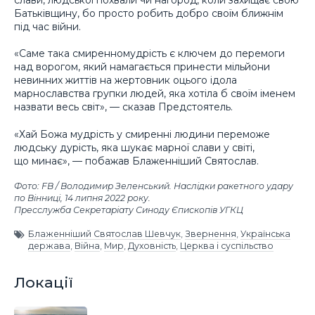
Батьківщину, бо просто робить добро своїм ближнім
під час війни.
«Саме така смиренномудрість є ключем до перемоги
над ворогом, який намагається принести мільйони
невинних життів на жертовник оцього ідола
марнославства групки людей, яка хотіла б своїм іменем
назвати весь світ», — сказав Предстоятель.
«Хай Божа мудрість у смиренні людини переможе
людську дурість, яка шукає марної слави у світі,
що минає», — побажав Блаженніший Святослав.
Фото: FB / Володимир Зеленський. Наслідки ракетного удару
по Вінниці, 14 липня 2022 року.
Пресслужба Секретаріату Синоду Єпископів УГКЦ
Блаженніший Святослав Шевчук
,
Звернення
,
Українська
держава
,
Війна
,
Мир
,
Духовність
,
Церква і суспільство
Локації