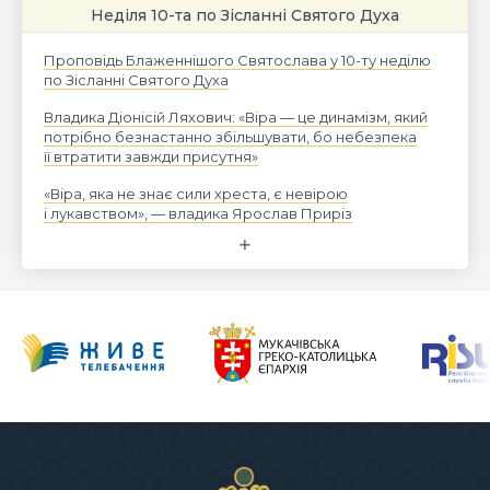
Неділя 10-та по Зісланні Святого Духа
Проповідь Блаженнішого Святослава у 10-ту неділю
по Зісланні Святого Духа
Владика Діонісій Ляхович: «Віра — це динамізм, який
потрібно безнастанно збільшувати, бо небезпека
її втратити завжди присутня»
«Віра, яка не знає сили хреста, є невірою
і лукавством», — владика Ярослав Приріз