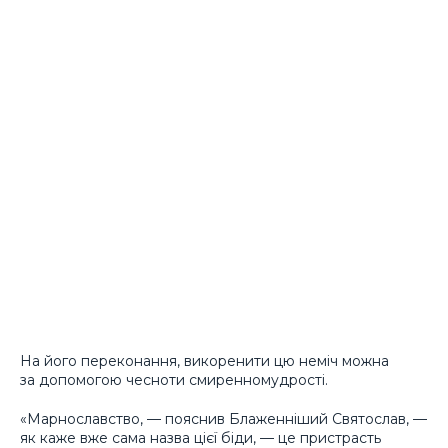
На його переконання, викоренити цю неміч можна
за допомогою чесноти смиренномудрості.
«Марнославство, — пояснив Блаженніший Святослав, —
як каже вже сама назва цієї біди, — це пристрасть