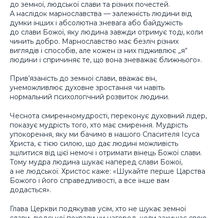
до земної, людської слави та різних почестей.
А наслідок марнославства — залежність людини від
думки інших і абсолютна зневага або байдужість
до слави Божої, яку людина завжди отримує тоді, коли
чинить добро. Марнославство має безліч різних
виглядів і способів, але кожен із них підживлює „я“
людини і спричиняє те, що вона зневажає ближнього».
Прив’язаність до земної слави, вважає він,
унеможливлює духовне зростання чи навіть
нормальний психологічний розвиток людини.
Чеснота смиренномудрості, переконує духовний лідер,
показує мудрість того, хто має смирення. Мудрість
упокорення, яку ми бачимо в нашого Спасителя Ісуса
Христа, є тією силою, що дає людині можливість
зцілитися від цієї немочі і отримати вінець Божої слави.
Тому мудра людина шукає наперед слави Божої,
а не людської. Христос каже: «Шукайте перше Царства
Божого і його справедливості, а все інше вам
додасться».
Глава Церкви подякував усім, хто не шукає земної
слави, людської похвали чи нагород, коли захищає свою