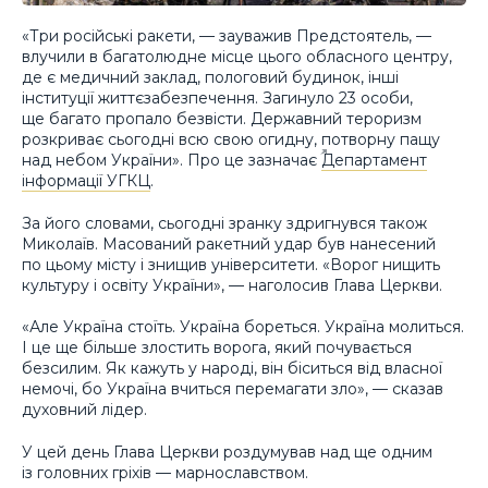
«Три російські ракети, — зауважив Предстоятель, —
влучили в багатолюдне місце цього обласного центру,
де є медичний заклад, пологовий будинок, інші
інституції життєзабезпечення. Загинуло 23 особи,
ще багато пропало безвісти. Державний тероризм
розкриває сьогодні всю свою огидну, потворну пащу
над небом України». Про це зазначає
Департамент
інформації УГКЦ
.
За його словами, сьогодні зранку здригнувся також
Миколаїв. Масований ракетний удар був нанесений
по цьому місту і знищив університети. «Ворог нищить
культуру і освіту України», — наголосив Глава Церкви.
«Але Україна стоїть. Україна бореться. Україна молиться.
І це ще більше злостить ворога, який почувається
безсилим. Як кажуть у народі, він біситься від власної
немочі, бо Україна вчиться перемагати зло», — сказав
духовний лідер.
У цей день Глава Церкви роздумував над ще одним
із головних гріхів — марнославством.