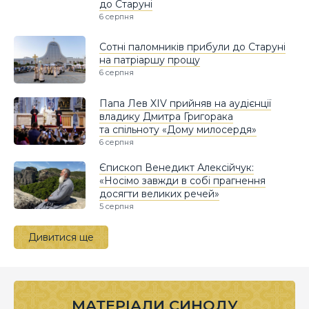
до Старуні
6 серпня
Сотні паломників прибули до Старуні
на патріаршу прощу
6 серпня
Папа Лев XIV прийняв на аудієнції
владику Дмитра Григорака
та спільноту «Дому милосердя»
6 серпня
Єпископ Венедикт Алексійчук:
«Носімо завжди в собі прагнення
досягти великих речей»
5 серпня
Дивитися ще
МАТЕРІАЛИ СИНОДУ