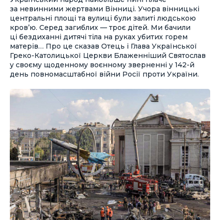
за невинними жертвами Вінниці. Учора вінницькі
центральні площі та вулиці були залиті людською
кров’ю. Серед загиблих — троє дітей. Ми бачили
ці бездиханні дитячі тіла на руках убитих горем
матерів… Про це сказав Отець і Глава Української
Греко-Католицької Церкви Блаженніший Святослав
у своєму щоденному воєнному зверненні у 142-й
день повномасштабної війни Росії проти України.