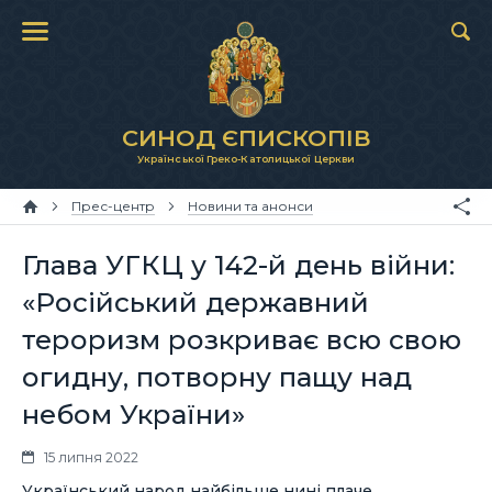
СИНОД ЄПИСКОПІВ
Української Греко-Католицької Церкви
Прес-центр
Новини та анонси
Глава УГКЦ у 142-й день війни:
«Російський державний
тероризм розкриває всю свою
огидну, потворну пащу над
небом України»
15 липня 2022
Український народ найбільше нині плаче