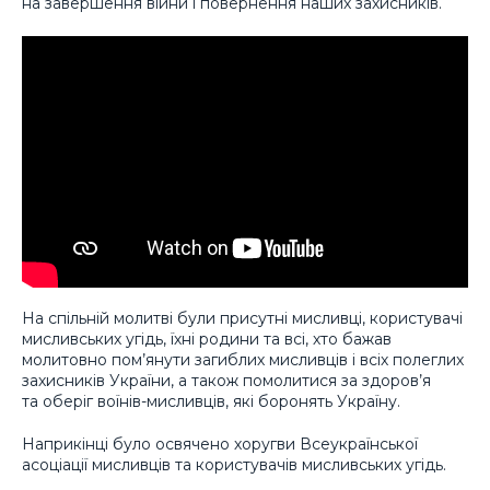
на завершення війни і повернення наших захисників.
На спільній молитві були присутні мисливці, користувачі
мисливських угідь, їхні родини та всі, хто бажав
молитовно пом’янути загиблих мисливців і всіх полеглих
захисників України, а також помолитися за здоров’я
та оберіг воїнів-мисливців, які боронять Україну.
Наприкінці було освячено хоругви Всеукраїнської
асоціації мисливців та користувачів мисливських угідь.