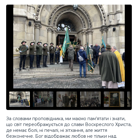
За словами проповідника, ми маємо пам’ятати і знати,
що світ переображується до слави Воскреслого Христа,
де немає болі, ні печалі, ні зітхання, але життя
безконечне. Бог відображає любов не тільки над