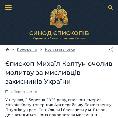
СИНОД ЄПИСКОПІВ
Української Греко-Католицької Церкви
Прес-центр
Новини та анонси
Єпископ Михаїл Колтун очолив
молитву за мисливців-
захисників України
4 березня 2025
У неділю, 2 березня 2025 року, єпископ-емерит
Михаїл Колтун звершив Архиєрейську Божественну
Літургію у храмі Свв. Ольги і Єлисавети у м. Львові,
де знаходиться ікона покровителя мисливців