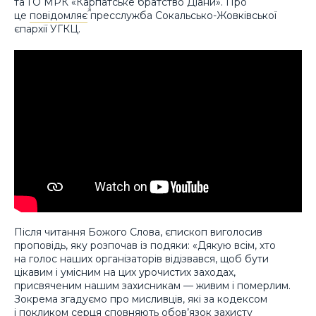
та ГО МРК «Карпатське братство Діани». Про
це
повідомляє
пресслужба Сокальсько-Жовківської
єпархії УГКЦ.
Після читання Божого Слова, єпископ виголосив
проповідь, яку розпочав із подяки: «Дякую всім, хто
на голос наших організаторів відізвався, щоб бути
цікавим і умісним на цих урочистих заходах,
присвяченим нашим захисникам — живим і померлим.
Зокрема згадуємо про мисливців, які за кодексом
і покликом серця сповняють обов’язок захисту