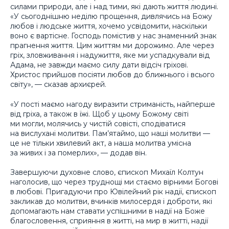
силами природи, але і над тими, які дають життя людині.
«У сьогоднішню неділю прощення, дивлячись на Божу
любов і людське життя, хочемо усвідомити, наскільки
воно є вартісне. Господь помістив у нас знаменний знак
прагнення життя. Цим життям ми дорожимо. Але через
гріх, зловживання і надужиття, яке ми успадкували від
Адама, не завжди маємо силу дати відсіч гріхові.
Христос прийшов посіяти любов до ближнього і всього
світу», — сказав архиєрей.
«У пості маємо нагоду виразити стриманість, найперше
від гріха, а також в їжі. Щоб у цьому Божому світі
ми могли, молячись у чистій совісті, сподіватися
на вислухані молитви. Пам’ятаймо, що наші молитви —
це не тільки хвилевий акт, а наша молитва умісна
за живих і за померлих», — додав він.
Завершуючи духовне слово, єпископ Михаїл Колтун
наголосив, що через труднощі ми стаємо вірними Богові
в любові. Пригадуючи про Ювілейний рік надії, єпископ
закликав до молитви, вчинків милосердя і доброти, які
допомагають нам ставати успішними в надії на Боже
благословення, сприяння в житті, на мир в житті, надії