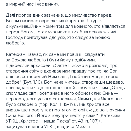
в мирний час і час війни».
Далі проповідник зазначив, що мисливство перед
Богом набирає окреслених форматів. Літургія
є кульмінаційним моментом для кожного, хто з’являється
перед Богом, і стає учасником тих благословень, які
Господь приготував для усіх, хто слідує за Божою
любов’ю.
Катехизм навчає, як саме ми повинні слідувати
за Божою любов’ю і бути йому подібними, —
підкреслив архиєрей. «Святе Письмо в розповіді про
створення світу відкриває нам правду про те, як Бог
оцінює сотворений Ним світ: „І побачив Бог, що воно
добре“ (Бут. 1,10). Бог, наче митець, створивши шедевр,
приглядається до сотвореного й любується ним. „Отець
споглядає світ і розпізнає в його обрисах лик Сина —
первородного усього сотворіння, Яким і для Якого все
було створено (пор. Кол. 1, 15–17). Лик Христа все
виразніше проступає протягом історії аж до воплочення
Сина Божого і Його зновупришестя у славі“ (Катехизм
УГКЦ „Христос — наша Пасха“ ст. 49, п. 107)», —
зацитував вчення УГКЦ владика Михаїл.