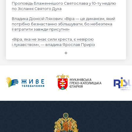
Проповідь Блаженнішого Святослава у 10-ту неділю
по Зісланні Святого Духа
Владика Діонісій Ляхович: «Віра — це динамізм, який
потрібно безнастанно збільшувати, бо небезпека
її втратити завжди присутня»
«Віра, яка не знає сили хреста, є невірою
і лукавством», — владика Ярослав Приріз