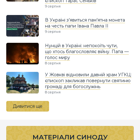
єпископ Тарас Сеньків
9 серпня
В Україні з’явиться пам’ятна монета
на честь папи Івана Павла II
9 серпня
Нунцій в Україні: непокоїть чути,
що хтось благословляє війну. Папа —
голос миру
8 серпня
У Жовкві відновили давній храм УГКЦ:
єпископ закликав повернути святиню
громаді для богослужінь
8 серпня
Дивитися ще
МАТЕРІАЛИ СИНОДУ