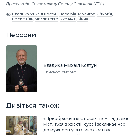
Пресслужба Секретаріату Синоду Єпископів УГКЦ
Владика Михаїл Колтун
,
Парафія
,
Молитва
,
Літургія
,
Проповідь
,
Мисливство
,
Україна
,
Війна
Персони
Владика Михаїл Колтун
Єпископ-емерит
Дивіться також
«Преображення є посланням надії, яке
міститься в хресті Ісуса і закликає нас
до мужності у викликах життя», —