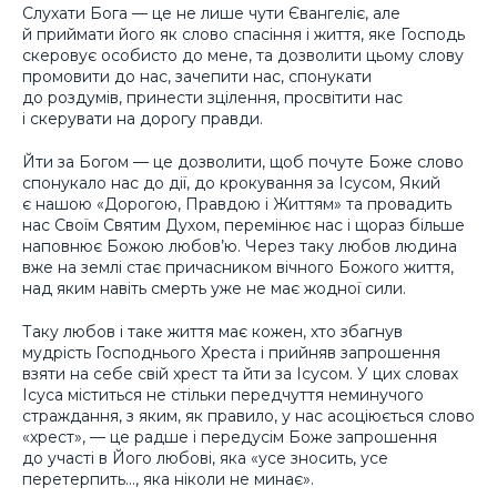
Слухати Бога — це не лише чути Євангеліє, але
й приймати його як слово спасіння і життя, яке Господь
скеровує особисто до мене, та дозволити цьому слову
промовити до нас, зачепити нас, спонукати
до роздумів, принести зцілення, просвітити нас
і скерувати на дорогу правди.
Йти за Богом — це дозволити, щоб почуте Боже слово
спонукало нас до дії, до крокування за Ісусом, Який
є нашою «Дорогою, Правдою і Життям» та провадить
нас Своїм Святим Духом, перемінює нас і щораз більше
наповнює Божою любов’ю. Через таку любов людина
вже на землі стає причасником вічного Божого життя,
над яким навіть смерть уже не має жодної сили.
Таку любов і таке життя має кожен, хто збагнув
мудрість Господнього Хреста і прийняв запрошення
взяти на себе свій хрест та йти за Ісусом. У цих словах
Ісуса міститься не стільки передчуття неминучого
страждання, з яким, як правило, у нас асоціюється слово
«хрест», — це радше і передусім Боже запрошення
до участі в Його любові, яка «усе зносить, усе
перетерпить…, яка ніколи не минає».