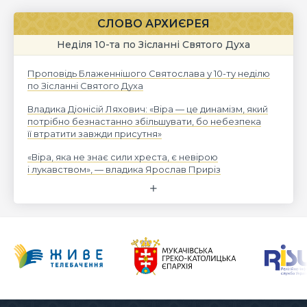
СЛОВО АРХИЄРЕЯ
Неділя 10-та по Зісланні Святого Духа
Проповідь Блаженнішого Святослава у 10-ту неділю
по Зісланні Святого Духа
Владика Діонісій Ляхович: «Віра — це динамізм, який
потрібно безнастанно збільшувати, бо небезпека
її втратити завжди присутня»
«Віра, яка не знає сили хреста, є невірою
і лукавством», — владика Ярослав Приріз