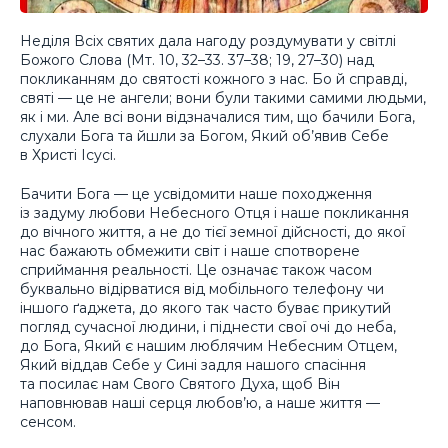
Неділя Всіх святих дала нагоду роздумувати у світлі
Божого Слова (Мт. 10, 32–33. 37–38; 19, 27–30) над
покликанням до святості кожного з нас. Бо й справді,
святі — це не ангели; вони були такими самими людьми,
як і ми. Але всі вони відзначалися тим, що бачили Бога,
слухали Бога та йшли за Богом, Який об’явив Себе
в Христі Ісусі.
Бачити Бога — це усвідомити наше походження
із задуму любови Небесного Отця і наше покликання
до вічного життя, а не до тієї земної дійсності, до якої
нас бажають обмежити світ і наше спотворене
сприймання реальності. Це означає також часом
буквально відірватися від мобільного телефону чи
іншого ґаджета, до якого так часто буває прикутий
погляд сучасної людини, і піднести свої очі до неба,
до Бога, Який є нашим люблячим Небесним Отцем,
Який віддав Себе у Сині задля нашого спасіння
та посилає нам Свого Святого Духа, щоб Він
наповнював наші серця любов’ю, а наше життя —
сенсом.