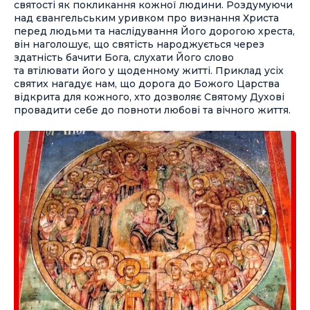
святості як покликання кожної людини. Роздумуючи
над євангельським уривком про визнання Христа
перед людьми та наслідування Його дорогою хреста,
він наголошує, що святість народжується через
здатність бачити Бога, слухати Його слово
та втілювати його у щоденному житті. Приклад усіх
святих нагадує нам, що дорога до Божого Царства
відкрита для кожного, хто дозволяє Святому Духові
провадити себе до повноти любові та вічного життя.