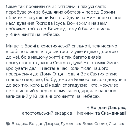
Саме так прожили свій життєвий шлях усі святі:
перебуваючи за будь-яких обставин перед Божим
обличчям, слухаючи Бога та йдучи за Ним через вірне
наслідування Господа Ісуса. Вони жили на землі
побожно, тобто по-Божому, тому й були записані
у Книзі життя на небесах.
Ми всі, зібрані в християнській спільноті, теж носимо
в собі покликання до святості й уже йдемо дорогою
до неї, бо в нашому житті є так багато виявів
присутності та діяння Святого Духа! Не втомлюймося
крокувати далі! І настане час, коли після нашого
повернення до Дому Отця Неділя Всіх Святих стане
і нашою неділею, бо будемо за Божою ласкою долучені
до всіх тих, кого цієї неділі спогадуємо і хто, можливо,
не записаний у церковному календарі, але напевно
записаний у Книзі вічного життя на небесах.
† Богдан Дзюрах,
апостольський екзарх в Німеччині та Скандинавії
Владика Богдан Дзюрах
,
Духовність
,
Боже Слово
,
Святість