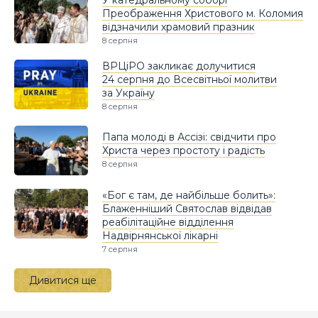
У катедральному соборі
Преображення Христового м. Коломия
відзначили храмовий празник
8 серпня
ВРЦіРО закликає долучитися
24 серпня до Всесвітньої молитви
за Україну
8 серпня
Папа молоді в Ассізі: свідчити про
Христа через простоту і радість
8 серпня
«Бог є там, де найбільше болить»:
Блаженніший Святослав відвідав
реабілітаційне відділення
Надвірнянської лікарні
7 серпня
Дивитися ще