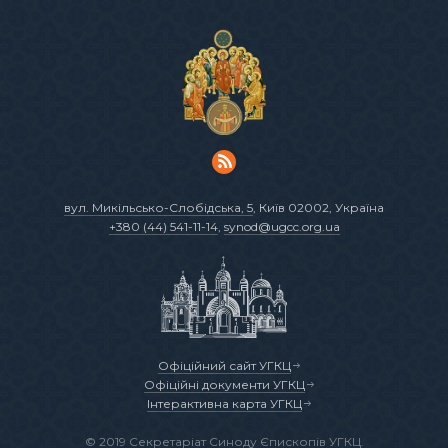
вул. Микільсько-Слобідська, 5
, Київ 02002, Україна
+380 (44) 541-11-14
,
synod@ugcc.org.ua
Офіційний сайт УГКЦ
Офіційні документи УГКЦ
Інтерактивна карта УГКЦ
© 2019 Секретаріат Синоду Єпископів УГКЦ.