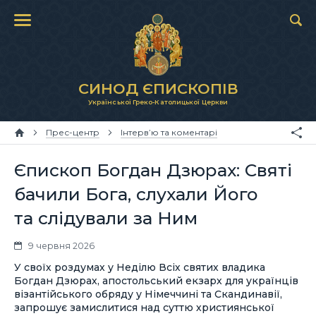
СИНОД ЄПИСКОПІВ
Української Греко-Католицької Церкви
Прес-центр
Інтерв’ю та коментарі
Єпископ Богдан Дзюрах: Святі
бачили Бога, слухали Його
та слідували за Ним
9 червня 2026
У своїх роздумах у Неділю Всіх святих владика
Богдан Дзюрах, апостольський екзарх для українців
візантійського обряду у Німеччині та Скандинавії,
запрошує замислитися над суттю християнської