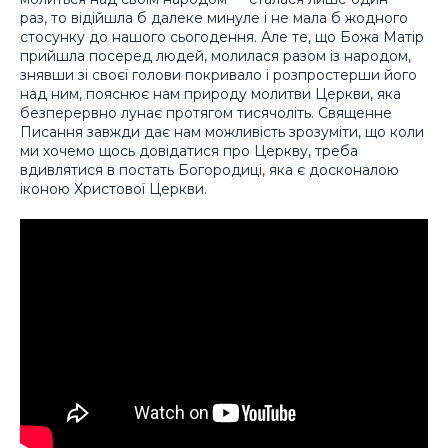
раз, то відійшла б далеке минуле і не мала б жодного
стосунку до нашого сьогодення. Але те, що Божа Матір
прийшла посеред людей, молилася разом із народом,
знявши зі своєї голови покривало і розпростерши його
над ним, пояснює нам природу молитви Церкви, яка
безперервно лунає протягом тисячоліть. Священне
Писання завжди дає нам можливість зрозуміти, що коли
ми хочемо щось довідатися про Церкву, треба
вдивлятися в постать Богородиці, яка є досконалою
іконою Христової Церкви.