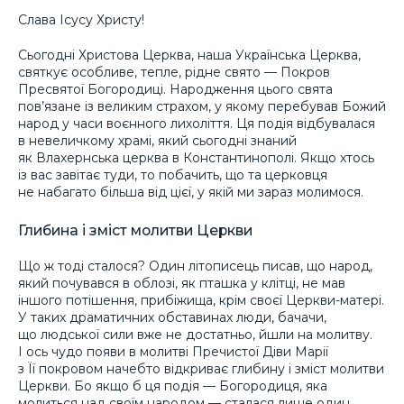
Слава Ісусу Христу!
Сьогодні Христова Церква, наша Українська Церква,
святкує особливе, тепле, рідне свято — Покров
Пресвятої Богородиці. Народження цього свята
пов’язане із великим страхом, у якому перебував Божий
народ у часи воєнного лихоліття. Ця подія відбувалася
в невеличкому храмі, який сьогодні знаний
як Влахернська церква в Константинополі. Якщо хтось
із вас завітає туди, то побачить, що та церковця
не набагато більша від цієї, у якій ми зараз молимося.
Глибина і зміст молитви Церкви
Що ж тоді сталося? Один літописець писав, що народ,
який почувався в облозі, як пташка у клітці, не мав
іншого потішення, прибіжища, крім своєї Церкви-матері.
У таких драматичних обставинах люди, бачачи,
що людської сили вже не достатньо, йшли на молитву.
І ось чудо появи в молитві Пречистої Діви Марії
з Її покровом начебто відкриває глибину і зміст молитви
Церкви. Бо якщо б ця подія — Богородиця, яка
молиться над своїм народом — сталася лише один