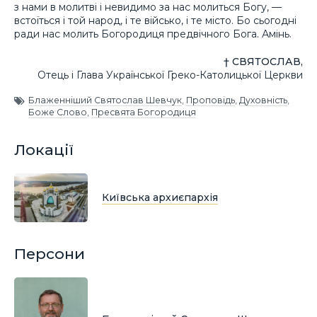
з нами в молитві і невидимо за нас молиться Богу, —
встоїться і той народ, і те військо, і те місто. Бо сьогодні
ради нас молить Богородиця предвічного Бога. Амінь.
† СВЯТОСЛАВ,
Отець і Глава Української Греко-Католицької Церкви
Блаженніший Святослав Шевчук
,
Проповідь
,
Духовність
,
Боже Слово
,
Пресвята Богородиця
Локації
Київська архиєпархія
Персони