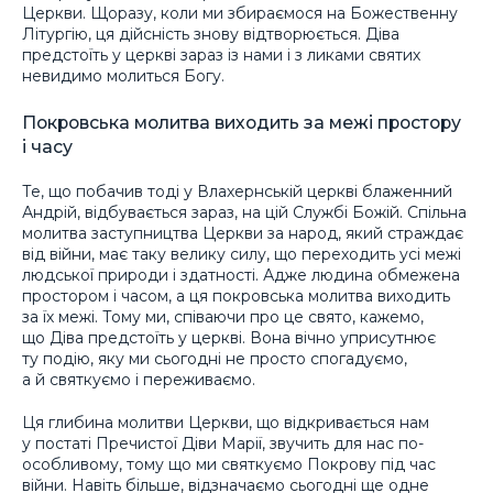
Церкви. Щоразу, коли ми збираємося на Божественну
Літургію, ця дійсність знову відтворюється. Діва
предстоїть у церкві зараз із нами і з ликами святих
невидимо молиться Богу.
Покровська молитва виходить за межі простору
і часу
Те, що побачив тоді у Влахернській церкві блаженний
Андрій, відбувається зараз, на цій Службі Божій. Спільна
молитва заступництва Церкви за народ, який страждає
від війни, має таку велику силу, що переходить усі межі
людської природи і здатності. Адже людина обмежена
простором і часом, а ця покровська молитва виходить
за їх межі. Тому ми, співаючи про це свято, кажемо,
що Діва предстоїть у церкві. Вона вічно уприсутнює
ту подію, яку ми сьогодні не просто спогадуємо,
а й святкуємо і переживаємо.
Ця глибина молитви Церкви, що відкривається нам
у постаті Пречистої Діви Марії, звучить для нас по-
особливому, тому що ми святкуємо Покрову під час
війни. Навіть більше, відзначаємо сьогодні ще одне