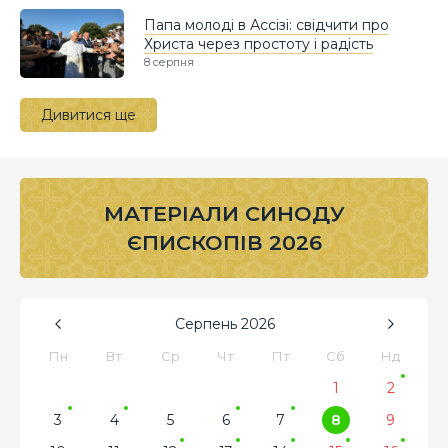
Папа молоді в Ассізі: свідчити про
Христа через простоту і радість
8 серпня
Дивитися ще
МАТЕРІАЛИ СИНОДУ
ЄПИСКОПІВ 2026
Серпень
2026
Пн
Вт
Ср
Чт
Пт
Сб
Нд
1
2
3
4
5
6
7
8
9