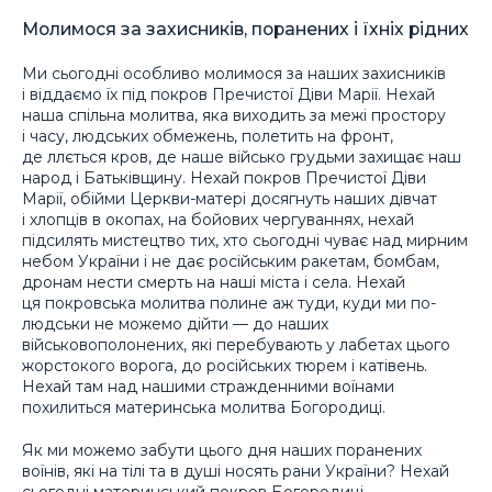
Молимося за захисників, поранених і їхніх рідних
Ми сьогодні особливо молимося за наших захисників
і віддаємо їх під покров Пречистої Діви Марії. Нехай
наша спільна молитва, яка виходить за межі простору
і часу, людських обмежень, полетить на фронт,
де ллється кров, де наше військо грудьми захищає наш
народ і Батьківщину. Нехай покров Пречистої Діви
Марії, обійми Церкви-матері досягнуть наших дівчат
і хлопців в окопах, на бойових чергуваннях, нехай
підсилять мистецтво тих, хто сьогодні чуває над мирним
небом України і не дає російським ракетам, бомбам,
дронам нести смерть на наші міста і села. Нехай
ця покровська молитва полине аж туди, куди ми по-
людськи не можемо дійти — до наших
військовополонених, які перебувають у лабетах цього
жорстокого ворога, до російських тюрем і катівень.
Нехай там над нашими стражденними воїнами
похилиться материнська молитва Богородиці.
Як ми можемо забути цього дня наших поранених
воїнів, які на тілі та в душі носять рани України? Нехай
сьогодні материнський покров Богородиці