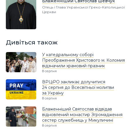
Блаженніший Святослав Шевчук
Отець і Глава Української Греко-Католицької
Церкви
Дивіться також
У катедральному соборі
Преображення Христового м. Коломия
відзначили храмовий празник
8 серпня
ВРЦіРО закликає долучитися
24 серпня до Всесвітньої молитви
за Україну
8 серпня
Блаженніший Святослав відвідав
відновлений монастир Згромадження
сестер служебниць у Микуличині
8 серпня