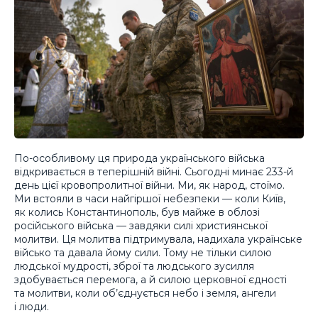
По-особливому ця природа українського війська
відкривається в теперішній війні. Сьогодні минає 233-й
день цієї кровопролитної війни. Ми, як народ, стоїмо.
Ми встояли в часи найгіршої небезпеки — коли Київ,
як колись Константинополь, був майже в облозі
російського війська — завдяки силі християнської
молитви. Ця молитва підтримувала, надихала українське
військо та давала йому сили. Тому не тільки силою
людської мудрості, зброї та людського зусилля
здобувається перемога, а й силою церковної єдності
та молитви, коли об’єднується небо і земля, ангели
і люди.