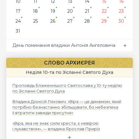
10
11
12
13
14
15
16
17
18
19
20
21
22
23
24
25
26
27
28
29
30
31
День поминання владики Антонія Ангеловича
СЛОВО АРХИЄРЕЯ
Неділя 10-та по Зісланні Святого Духа
Проповідь Блаженнішого Святослава у 10-ту неділю
по Зісланні Святого Духа
Владика Діонісій Ляхович: «Віра — це динамізм, який
потрібно безнастанно збільшувати, бо небезпека
її втратити завжди присутня»
«Віра, яка не знає сили хреста, є невірою
і лукавством», — владика Ярослав Приріз