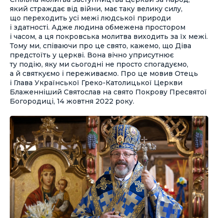
який страждає від війни, має таку велику силу,
що переходить усі межі людської природи
і здатності. Адже людина обмежена простором
і часом, а ця покровська молитва виходить за їх межі.
Тому ми, співаючи про це свято, кажемо, що Діва
предстоїть у церкві. Вона вічно уприсутнює
ту подію, яку ми сьогодні не просто спогадуємо,
а й святкуємо і переживаємо. Про це мовив Отець
і Глава Української Греко-Католицької Церкви
Блаженніший Святослав на свято Покрову Пресвятої
Богородиці, 14 жовтня 2022 року.