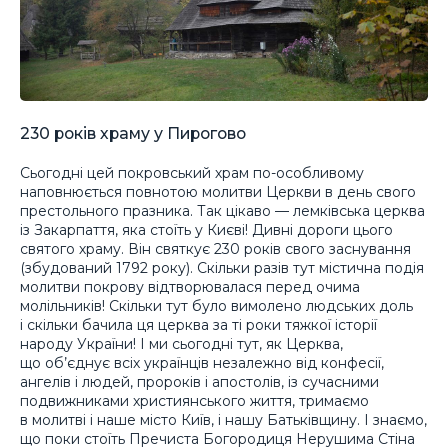
230 років храму у Пирогово
Сьогодні цей покровський храм по-особливому
наповнюється повнотою молитви Церкви в день свого
престольного празника. Так цікаво — лемківська церква
із Закарпаття, яка стоїть у Києві! Дивні дороги цього
святого храму. Він святкує 230 років свого заснування
(збудований 1792 року). Скільки разів тут містична подія
молитви покрову відтворювалася перед очима
молільників! Скільки тут було вимолено людських доль
і скільки бачила ця церква за ті роки тяжкої історії
народу України! І ми сьогодні тут, як Церква,
що об’єднує всіх українців незалежно від конфесії,
ангелів і людей, пророків і апостолів, із сучасними
подвижниками християнського життя, тримаємо
в молитві і наше місто Київ, і нашу Батьківщину. І знаємо,
що поки стоїть Пречиста Богородиця Нерушима Стіна