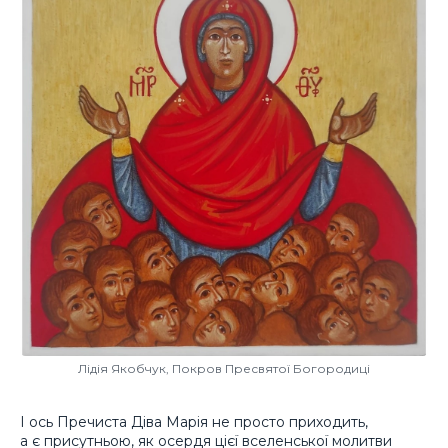
Лідія Якобчук, Покров Пресвятої Богородиці
І ось Пречиста Діва Марія не просто приходить,
а є присутньою, як осердя цієї вселенської молитви