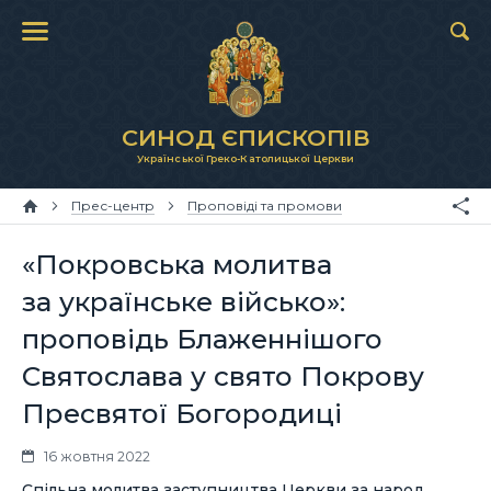
СИНОД ЄПИСКОПІВ
Української Греко-Католицької Церкви
Прес-центр
Проповіді та промови
«Покровська молитва
за українське військо»:
проповідь Блаженнішого
Святослава у свято Покрову
Пресвятої Богородиці
16 жовтня 2022
Спільна молитва заступництва Церкви за народ,