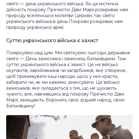
свято — день українського війська. Як ця містична
дійсність покрову Пречистої Діви Марії розкриває нам
природу вселенської молитви Церкви, так свято
українського війська в день Покрови розкриває нам
природу української армії.
Суттю українського війська є захист
Поміркуймо над цим. Ми святкуємо сьогодні державне
свято — День захисника і захисниці Батьківщини. Тож
суттю українського війська є захист. Це не військо
окупантів, завойовників чи загарбників, яке створене,
щоб принижувати інші народи, щось у них красти,
забирати чи, як ми кажемо, анексувати. Це військо
захисників, яке складається з тих, що не шукають
чужого, але, навчившись від покрову Пречистої Діви
Марії, захищають, боронять своє: рідний народ, свою
Батьківщину!