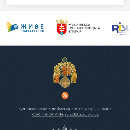
вул. Микільсько-Слобідська, 5
, Київ 02002, Україна
+380 (44) 541-11-14
,
synod@ugcc.org.ua