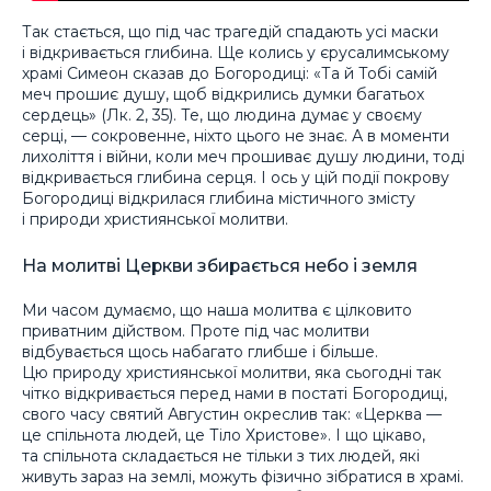
Так стається, що під час трагедій спадають усі маски
і відкривається глибина. Ще колись у єрусалимському
храмі Симеон сказав до Богородиці: «Та й Тобі самій
меч прошиє душу, щоб відкрились думки багатьох
сердець» (Лк. 2, 35). Те, що людина думає у своєму
серці, — сокровенне, ніхто цього не знає. А в моменти
лихоліття і війни, коли меч прошиває душу людини, тоді
відкривається глибина серця. І ось у цій події покрову
Богородиці відкрилася глибина містичного змісту
і природи християнської молитви.
На молитві Церкви збирається небо і земля
Ми часом думаємо, що наша молитва є цілковито
приватним дійством. Проте під час молитви
відбувається щось набагато глибше і більше.
Цю природу християнської молитви, яка сьогодні так
чітко відкривається перед нами в постаті Богородиці,
свого часу святий Августин окреслив так: «Церква —
це спільнота людей, це Тіло Христове». І що цікаво,
та спільнота складається не тільки з тих людей, які
живуть зараз на землі, можуть фізично зібратися в храмі.