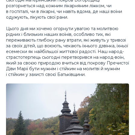
розгорнеться над кожним лікарняним ліжком, чи
в госпіталі, чи в лікарні, чи навіть вдома, де наші воїни
одужують, лікують свої рани.
Цього дня ми хочемо огорнути увагою та молитвою
рідних і близьких наших воїнів, особливо тих, які
переживають глибоку рану втрати, які живуть у тривозі
за своїх дітей, що воюють, чекають їхнього дзвінка, їхньої
есемески як найбільшої життєвої радості. Наш народ-
страстотерпець сьогодні перетворився на народ-воїн,
який за своєю природою вчиться від покрову Пречистої
Діви Марії бути мужнім і стійким на молитві й мужнім
і стійким у захисті своєї Батьківщини.