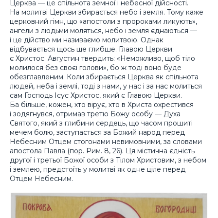
Церква — це спільнота земної і небесної дійсності.
На молитві Церкви збирається небо і земля. Тому каже
церковний гімн, що «апостоли з пророками ликують»,
ангели з людьми моляться, небо і земля єднаються —
і це дійство ми називаємо молитвою. Однак
відбувається щось ще глибше. Главою Церкви
є Христос. Августин твердить: «Неможливо, щоб тіло
молилося без своєї голови», бо ж тоді воно буде
обезглавленим. Коли збирається Церква як спільнота
людей, неба і землі, тоді з нами, у нас і за нас молиться
сам Господь Ісус Христос, який є Главою Церкви.
Ба більше, кожен, хто вірує, хто в Христа охрестився
і зодягнувся, отримав третю Божу особу — Духа
Святого, який з глибини сердець, що часом прошиті
мечем болю, заступається за Божий народ перед
Небесним Отцем стогонами невимовними, за словами
апостола Павла (пор. Рим. 8, 26). Ця містична єдність
другої і третьої Божої особи з Тілом Христовим, з небом
і землею, предстоїть у молитві як одне ціле перед
Отцем Небесним.