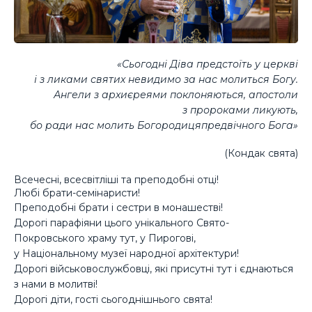
«Сьогодні Діва предстоїть у церкві
і з ликами святих невидимо за нас молиться Богу.
Ангели з архиєреями поклоняються, апостоли
з пророками ликують,
бо ради нас молить Богородицяпредвічного Бога»
(Кондак свята)
Всечесні, всесвітліші та преподобні отці!
Любі брати-семінаристи!
Преподобні брати і сестри в монашестві!
Дорогі парафіяни цього унікального Свято-
Покровського храму тут, у Пирогові,
у Національному музеї народної архітектури!
Дорогі військовослужбовці, які присутні тут і єднаються
з нами в молитві!
Дорогі діти, гості сьогоднішнього свята!