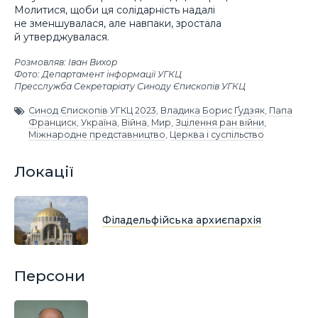
Молитися, щоби ця солідарність надалі
не зменшувалася, але навпаки, зростала
й утверджувалася.
Розмовляв: Іван Вихор
Фото: Департамент інформації УГКЦ
Пресслужба Секретаріату Синоду Єпископів УГКЦ
Синод Єпископів УГКЦ 2023
,
Владика Борис Ґудзяк
,
Папа
Франциск
,
Україна
,
Війна
,
Мир
,
Зцілення ран війни
,
Міжнародне представництво
,
Церква і суспільство
Локації
Філадельфійська архиєпархія
Персони