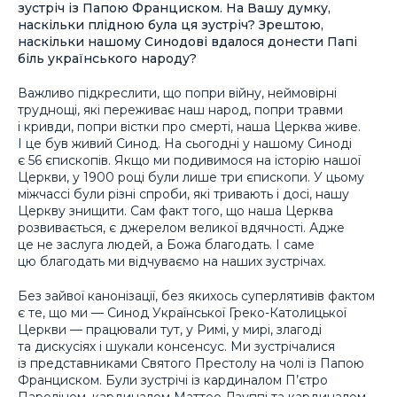
зустріч із Папою Франциском. На Вашу думку,
наскільки плідною була ця зустріч? Зрештою,
наскільки нашому Синодові вдалося донести Папі
біль українського народу?
Важливо підкреслити, що попри війну, неймовірні
труднощі, які переживає наш народ, попри травми
і кривди, попри вістки про смерті, наша Церква живе.
І це був живий Синод. На сьогодні у нашому Синоді
є 56 єпископів. Якщо ми подивимося на історію нашої
Церкви, у 1900 році були лише три єпископи. У цьому
міжчассі були різні спроби, які тривають і досі, нашу
Церкву знищити. Сам факт того, що наша Церква
розвивається, є джерелом великої вдячності. Адже
це не заслуга людей, а Божа благодать. І саме
цю благодать ми відчуваємо на наших зустрічах.
Без зайвої канонізації, без якихось суперлятивів фактом
є те, що ми — Синод Української Греко-Католицької
Церкви — працювали тут, у Римі, у мирі, злагоді
та дискусіях і шукали консенсус. Ми зустрічалися
із представниками Святого Престолу на чолі із Папою
Франциском. Були зустрічі із кардиналом П’єтро
Пароліном, кардиналом Маттео Дзуппі та кардиналом