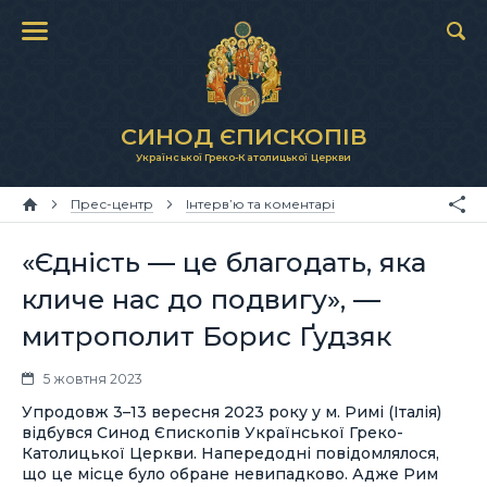
СИНОД ЄПИСКОПІВ
Української Греко-Католицької Церкви
Прес-центр
Інтерв’ю та коментарі
«Єдність — це благодать, яка
кличе нас до подвигу», —
митрополит Борис Ґудзяк
5 жовтня 2023
Упродовж 3–13 вересня 2023 року у м. Римі (Італія)
відбувся Синод Єпископів Української Греко-
Католицької Церкви. Напередодні повідомлялося,
що це місце було обране невипадково. Адже Рим