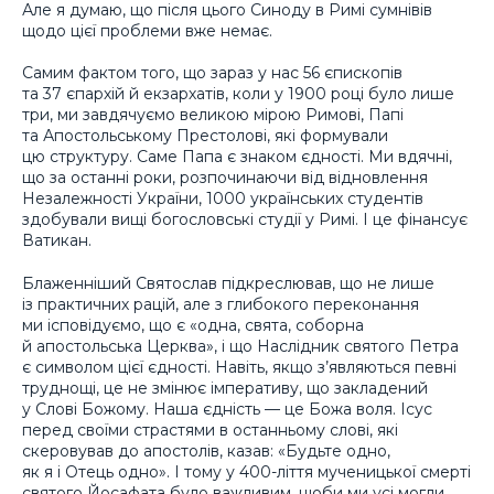
Але я думаю, що після цього Синоду в Римі сумнівів
щодо цієї проблеми вже немає.
Самим фактом того, що зараз у нас 56 єпископів
та 37 єпархій й екзархатів, коли у 1900 році було лише
три, ми завдячуємо великою мірою Римові, Папі
та Апостольському Престолові, які формували
цю структуру. Саме Папа є знаком єдності. Ми вдячні,
що за останні роки, розпочинаючи від відновлення
Незалежності України, 1000 українських студентів
здобували вищі богословські студії у Римі. І це фінансує
Ватикан.
Блаженніший Святослав підкреслював, що не лише
із практичних рацій, але з глибокого переконання
ми ісповідуємо, що є «одна, свята, соборна
й апостольська Церква», і що Наслідник святого Петра
є символом цієї єдності. Навіть, якщо з’являються певні
труднощі, це не змінює імперативу, що закладений
у Слові Божому. Наша єдність — це Божа воля. Ісус
перед своїми страстями в останньому слові, які
скеровував до апостолів, казав: «Будьте одно,
як я і Отець одно». І тому у 400-ліття мученицької смерті
святого Йосафата було важливим, щоби ми усі могли