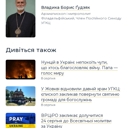
Владика Борис Ґудзяк
Архиєпископ і митрополит
Філадельфійський, Член Постійного Синоду
УГКЦ
Дивіться також
Нунцій в Україні: непокоїть чути,
що хтось благословляє війну. Папа —
голос миру
8 серпня
У Жовкві відновили давній храм УГКЦ:
єпископ закликав повернути святиню
громаді для богослужінь
8 серпня
ВРЦіРО закликає долучитися
24 серпня до Всесвітньої молитви
за Україну