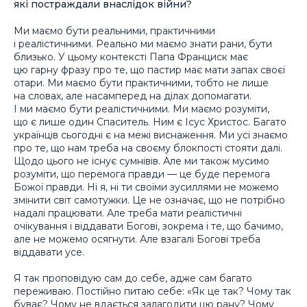
які постраждали внаслідок війни?
Ми маємо бути реальними, практичними
і реалістичними. Реально ми маємо знати рани, бути
близько. У цьому контексті Папа Франциск має
цю гарну фразу про те, що пастир має мати запах своєї
отари. Ми маємо бути практичними, тобто не лише
на словах, але насамперед на ділах допомагати.
І ми маємо бути реалістичними. Ми маємо розуміти,
що є лише один Спаситель. Ним є Ісус Христос. Багато
українців сьогодні є на межі виснаження. Ми усі знаємо
про те, що нам треба на своєму блокпості стояти далі.
Щодо цього не існує сумнівів. Але ми також мусимо
розуміти, що перемога правди — це буде перемога
Божої правди. Ні я, ні ти своїми зусиллями не можемо
змінити світ самотужки. Це не означає, що не потрібно
надалі працювати. Але треба мати реалістичні
очікування і віддавати Богові, зокрема і те, що бачимо,
але не можемо осягнути. Але взагалі Богові треба
віддавати усе.
Я так проповідую сам до себе, адже сам багато
переживаю. Постійно питаю себе: «Як це так? Чому так
буває? Чому не вдається залагодити цю рану? Чому