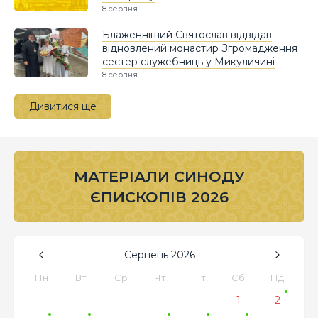
8 серпня
Блаженніший Святослав відвідав
відновлений монастир Згромадження
сестер служебниць у Микуличині
8 серпня
Дивитися ще
МАТЕРІАЛИ СИНОДУ
ЄПИСКОПІВ 2026
Серпень
2026
Пн
Вт
Ср
Чт
Пт
Сб
Нд
1
2