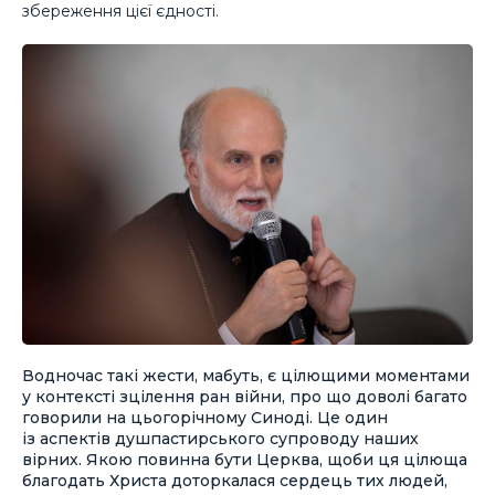
збереження цієї єдності.
Водночас такі жести, мабуть, є цілющими моментами
у контексті зцілення ран війни, про що доволі багато
говорили на цьогорічному Синоді. Це один
із аспектів душпастирського супроводу наших
вірних. Якою повинна бути Церква, щоби ця цілюща
благодать Христа доторкалася сердець тих людей,