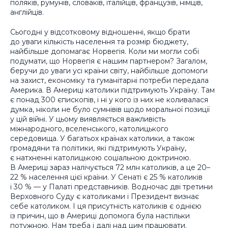
поляків, румунів, словаків, італійців, французів, німців,
англійців.
Сьогодні у відсотковому відношенні, якщо брати
до уваги кількість населення та розмір бюджету,
найбільше допомагає Норвегія. Коли ми могли собі
подумати, що Норвегія є нашим партнером? Загалом,
беручи до уваги усі країни світу, найбільше допомоги
на захист, економіку та гуманітарні потреби передала
Америка. В Америці католики підтримують Україну. Там
є понад 300 єпископів, і ні у кого із них не коливалася
думка, ніколи не було сумнівів щодо моральної позиції
у цій війні. У цьому виявляється важливість
міжнародного, вселенського, католицького
середовища. У багатьох країнах католики, а також
громадяни та політики, які підтримують Україну,
є натхненні католицькою соціальною доктриною.
В Америці зараз налічується 72 млн католиків, а це 20–
22 % населення цієї країни. У Сенаті є 25 % католиків
і 30 % — у Палаті представників. Водночас дві третини
Верховного Суду є католиками і Президент визнає
себе католиком. І ця присутність католиків є однією
із причин, що в Америці допомога була настільки
потужною. Нам треба і далі над цим працювати.