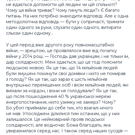
не вдається допомогти цій людині чи цій спільноті?
Чому ця війна триває? Чому гинуть люди?» Є багато
питань. На них потрібно знаходити відповіді. Але є одна
методологічна відповідь — бути у сопричасті, тримати
один одного за руки, слухати один одного, витирати
сльози один одному…
У цей період вже другого року повномасштабної
війни, — зрештою, це проявлялося вже від початку
війни у 2014 році, — Господь дав українцям, і не тільки їм,
дар солідарності. Мені здається, що це годі пояснити
людською мовою. Як це так, що 14 мільйонів людей
були змушені покинути свої домівки і ніхто не помирав
з голоду? Як це так, що зараз є шість мільйонів
внутрішньо переміщених осіб і вісім мільйонів людей, які
виїхали за кордон, і вони не голодували? Як це так,
що після пошкодження 40 % української мережі
енергопостачання, ніхто узимку не замерз? Чому?
Бо убогі приймали до себе тих, хто взагалі нічого
не мав. Упосліджені ділилися тим останнім, що у них
залишалося. Це неймовірний прояв людської
солідарності, але водночас Божа благодать, яка
увиразнилася серед нас. І також серед наших сусідів —