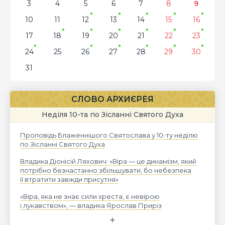
3
4
5
6
7
8
9
10
11
12
13
14
15
16
17
18
19
20
21
22
23
24
25
26
27
28
29
30
31
СЛОВО АРХИЄРЕЯ
Неділя 10-та по Зісланні Святого Духа
Проповідь Блаженнішого Святослава у 10-ту неділю
по Зісланні Святого Духа
Владика Діонісій Ляхович: «Віра — це динамізм, який
потрібно безнастанно збільшувати, бо небезпека
її втратити завжди присутня»
«Віра, яка не знає сили хреста, є невірою
і лукавством», — владика Ярослав Приріз