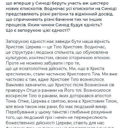
що вперше у Синоді беруть участь аж шестеро
нових єпископів. Водночас усі єпископи на Синоді
представляють різні регіони та відмінний досвід,
що спричиняють різні бачення тих чи інших
процесів. Яким чином Синод будує єдність?
Що є запорукою цієї єдності?
Запорукою єдності має завжди бути наша вірність
Христові. Церква — це Тіло Христове. Водночас,
це структура і людська спільнота, що обумовлена
культурою, контекстом, своєю історичною епохою.
Проте не можемо забувати і про те,
що це есхатологічна дійсність. Ми, «що в Христа
хрестилися», стали частиною Христового Тіла. Ми вже
частково є там, адже Христове Тіло вознеслося.
Важливо зазначити, що Христос після Вознесіння сів
праворуч Отця із ранами на Його тілі. Возносилося
воскресле Тіло із ранами, яких доторкався апостол
Тома. Отже, Церква є святою, вона є Христовим Тілом,
але вона також має рани, бо має людський вимір.
Перебування у цьому таїнстві і глибинне розуміння
того, що людський гріх і неміч не перекреслюють
божественної дійсності Церкви, стають для нас