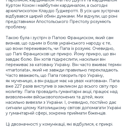
Куртом Кохом і майбутнім кардиналом, а сьогодні
архиєпископом Клаудіо Ґуджеротті. В усіх цих зустрічах
відбувався щирий обмін думками. Ми відчули, що різні
представники Апостольського Престолу розуміють
проблему.
Такою була і зустріч із Папою Франциском, який сам
визнав, що одним із болів українського народу є те,
що вони переживають, чи Папа їх розуміє. Очевидно,
що Папі Францискові це прикро. Йому прикро, що він
завдає болю. Він хотів підкреслити, наскільки він
переживає за катовану Україну. Він часто вживає термін
«martoriata», який не завжди правильно перекладають.
Часто вважають, що Папа говорить про Україну,
як мученицю, а він радше має на увазі «катована». Папа
вже 227 разів виступив із закликом до всього світу про
молитву. Папа провадить гуманітарні акції, працює над
визволенням військовополонених та дітей, яких
насильно вивезли з України. І, очевидно, постійно дає
сигнали цілому Католицькому світові допомагати Україні
у гуманітарній сфері, зокрема приймати біженців.
Ці двозначності у комунікації, які відбулися, є прикрі.