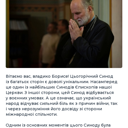
Вітаємо вас, владико Борисе! Цьогорічний Синод
із багатьох сторін є доволі унікальним. Насамперед
це один із найбільших Синодів Єпископів нашої
Церкви. З іншої сторони, цей Синод відбувається
у воєнних умовах. А це означає, що український
народ відчуває сильний біль як з причин війни, так
і через нерозуміння його досвіду зі сторони
міжнародної спільноти.
Одним із основних моментів цього Синоду була