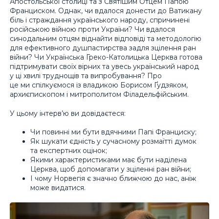
Апостольської столиці та з Святішим Отцем Папою
Франциском. Однак, чи вдалося донести до Ватикану
біль і страждання українського народу, спричинені
російською війною проти України? Чи вдалося
синодальним отцям віднайти відповіді та методологію
для ефективного душпастирства задля зцілення ран
війни? Чи Українська Греко-Католицька Церква готова
підтримувати своїх вірних та увесь український народ
у ці хвилі труднощів та випробування? Про
це ми спілкуємося із владикою Борисом Ґудзяком,
архиєпископом і митрополитом Філадельфійським.
У цьому інтерв’ю ви довідаєтеся:
Чи повинні ми бути вдячними Папі Франциску;
Як шукати єдність у сучасному розмаїтті думок
та експертних оцінок;
Якими характеристиками має бути наділена
Церква, щоб допомагати у зціленні ран війни;
І чому Норвегія є значно ближчою до нас, аніж
може видатися.