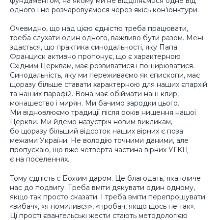
фундаментом, на якому ми не відділяємося одне від
одного і не розчаровуємося через якісь кон’юнктури.
Очевидно, що над цією єдністю треба працювати,
треба слухати один одного, важливо бути разом. Мені
здається, що практика синодальності, яку Папа
Франциск активно пропонує, що є характерною
Східним Церквам, має розвиватися і поширюватися.
Синодальність, яку ми переживаємо як єпископи, має
щоразу більше ставати характерною для наших єпархій
та наших парафій. Вона має обіймати наш клир,
монашество і мирян. Ми бачимо зародки цього.
Ми відновлюємо традиції після років нищення нашої
Церкви. Ми йдемо назустріч новим викликам,
бо щоразу більший відсоток наших вірних є поза
межами України. Не володію точними даними, але
пропускаю, що вже четверта частина вірних УГКЦ
є на поселеннях.
Тому єдність є Божим даром. Це благодать, яка кличе
нас до подвигу. Треба вміти дякувати один одному,
якщо так просто сказати. І треба вміти перепрошувати:
«вибач», «я помилився», «пробач, якщо щось не так».
Ці прості євангельські жести стають методологією