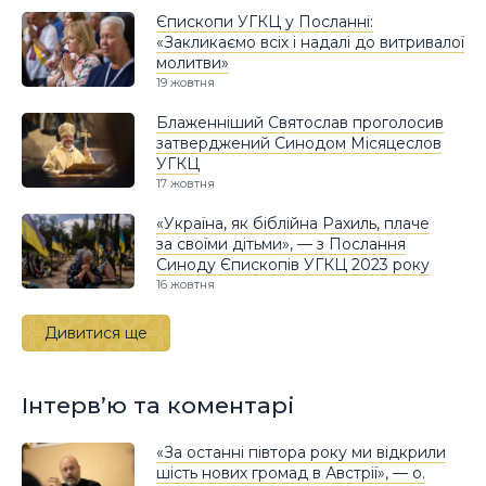
Єпископи УГКЦ у Посланні:
«Закликаємо всіх і надалі до витривалої
молитви»
19 жовтня
Блаженніший Святослав проголосив
затверджений Синодом Місяцеслов
УГКЦ
17 жовтня
«Україна, як біблійна Рахиль, плаче
за своїми дітьми», — з Послання
Синоду Єпископів УГКЦ 2023 року
16 жовтня
Дивитися ще
Інтерв’ю та коментарі
«За останні півтора року ми відкрили
шість нових громад в Австрії», — о.