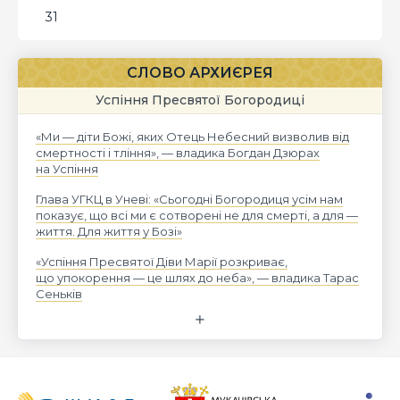
31
СЛОВО АРХИЄРЕЯ
Успіння Пресвятої Богородиці
«Ми — діти Божі, яких Отець Небесний визволив від
смертності і тління», — владика Богдан Дзюрах
на Успіння
Глава УГКЦ в Уневі: «Сьогодні Богородиця усім нам
показує, що всі ми є сотворені не для смерті, а для —
життя. Для життя у Бозі»
«Успіння Пресвятої Діви Марії розкриває,
що упокорення — це шлях до неба», — владика Тарас
Сеньків