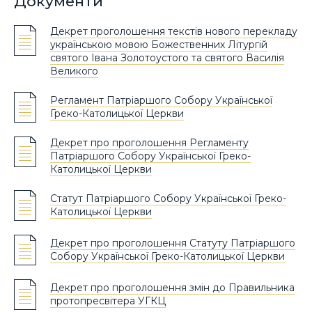
Документи
Декрет проголошення текстів нового перекладу
українською мовою Божественних Літургій
святого Івана Золотоустого та святого Василія
Великого
Регламент Патріаршого Собору Української
Греко-Католицької Церкви
Декрет про проголошення Регламенту
Патріаршого Собору Української Греко-
Католицької Церкви
Статут Патріаршого Собору Української Греко-
Католицької Церкви
Декрет про проголошення Статуту Патріаршого
Собору Української Греко-Католицької Церкви
Декрет про проголошення змін до Правильника
протопресвітера УГКЦ