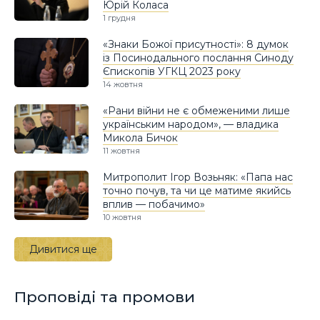
Юрій Коласа
1 грудня
«Знаки Божої присутності»: 8 думок
із Посинодального послання Синоду
Єпископів УГКЦ 2023 року
14 жовтня
«Рани війни не є обмеженими лише
українським народом», — владика
Микола Бичок
11 жовтня
Митрополит Ігор Возьняк: «Папа нас
точно почув, та чи це матиме якийсь
вплив — побачимо»
10 жовтня
Дивитися ще
Проповіді та промови