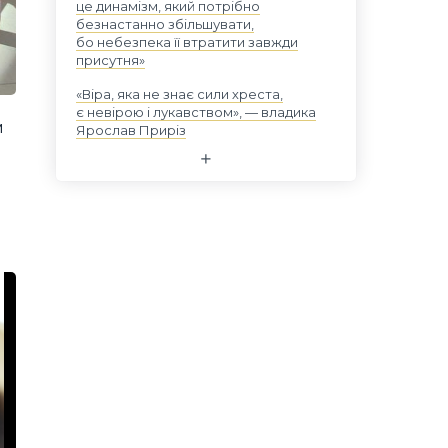
це динамізм, який потрібно
безнастанно збільшувати,
бо небезпека її втратити завжди
присутня»
«Віра, яка не знає сили хреста,
є невірою і лукавством», — владика
м
Ярослав Приріз