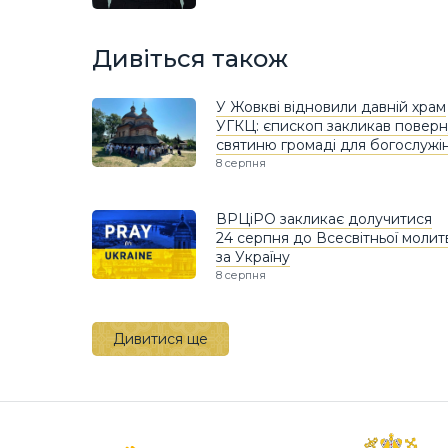
Дивіться також
У Жовкві відновили давній храм
УГКЦ: єпископ закликав поверн
святиню громаді для богослужі
8 серпня
ВРЦіРО закликає долучитися
24 серпня до Всесвітньої молит
за Україну
8 серпня
Дивитися ще