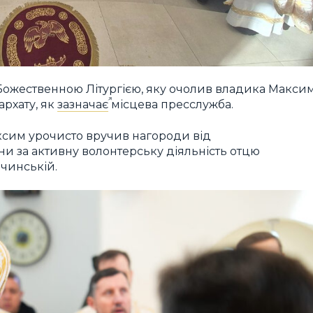
ожественною Літургією, яку очолив владика Макси
архату, як
зазначає
місцева пресслужба.
ксим урочисто вручив нагороди від
и за активну волонтерську діяльність отцю
ачинській.