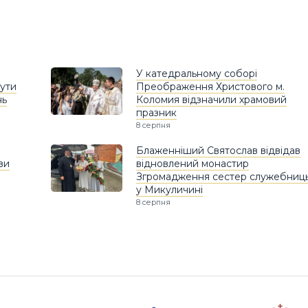
У катедральному соборі
ути
Преображення Христового м.
нь
Коломия відзначили храмовий
празник
8 серпня
Блаженніший Святослав відвідав
ви
відновлений монастир
Згромадження сестер служебниц
у Микуличині
8 серпня