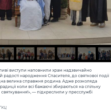
емливі виступи наповнили храм надзвичайно
й радості народження Спасителя, до святкової події
одна велика справжня родина. Адже розколяда
традиції коли всі бажаючі збираються на спільну
 святкування!», — підкреслили у пресслужбі
УГКЦ