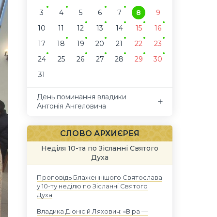
3
4
5
6
7
8
9
10
11
12
13
14
15
16
17
18
19
20
21
22
23
24
25
26
27
28
29
30
31
День поминання владики
Антонія Ангеловича
СЛОВО АРХИЄРЕЯ
Неділя 10-та по Зісланні Святого
Духа
Проповідь Блаженнішого Святослава
у 10-ту неділю по Зісланні Святого
Духа
Владика Діонісій Ляхович: «Віра —