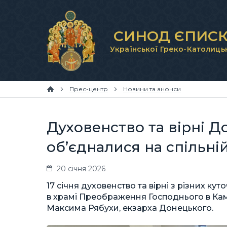
СИНОД ЄПИСК
Української Греко-Католиць
Прес-центр
Новини та анонси
Духовенство та вірні Д
об’єдналися на спільні
20 січня 2026
17 січня духовенство та вірні з різних ку
в храмі Преображення Господнього в Кам
Максима Рябухи, екзарха Донецького.