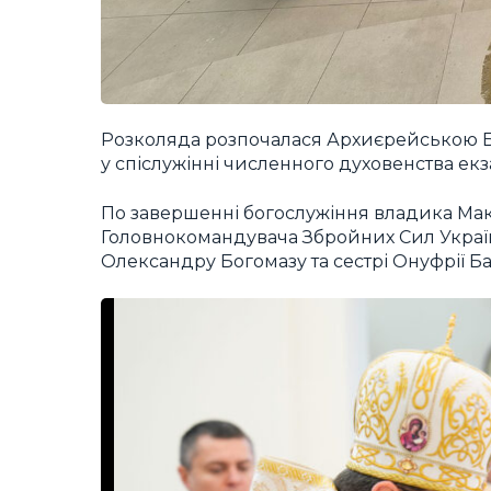
Розколяда розпочалася Архиєрейською Б
у спіслужінні численного духовенства екз
По завершенні богослужіння владика Ма
Головнокомандувача Збройних Сил Україн
Олександру Богомазу та сестрі Онуфрії Б