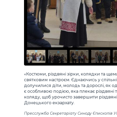
«Костюми, різдвяні зірки, колядки та щ
святковим настроєм. Єднаючись у спільні
долучилися діти, молодь та дорослі, як 
є особливою подією, яка плекає різдвяні 
коляду, щоб урочисто завершити різдвяні
Донецького екзархату.
Пресслужба Секретаріату Синоду Єпископів 