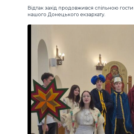
Відтак захід продовжився спільною гости
нашого Донецького екзархату.