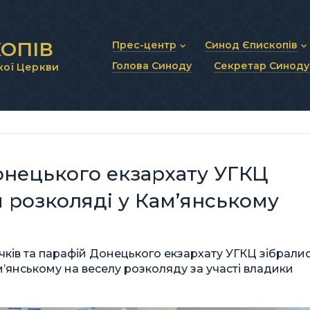
ОПІВ
Прес-центр
Синод Єпископів
Голова Синоду
Секретар Синоду
кої Церкви
Новини та анонси
Статут Синоду Єписко
Інтерв’ю та коментарі
Регламент Синоду Єп
Проповіді та промови
Положення про Голов
Молитовне прикликанн
Синодальні органи
Секретаріат Синоду
Контактна інформація
онецького екзархату УГКЦ
й розколяді у Кам’янському
точків та парафій Донецького екзархату УГКЦ зібрали
’янському на веселу розколяду за участі владики