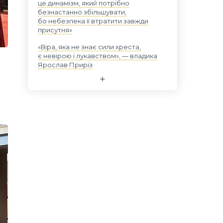
це динамізм, який потрібно
безнастанно збільшувати,
бо небезпека її втратити завжди
присутня»
«Віра, яка не знає сили хреста,
є невірою і лукавством», — владика
Ярослав Приріз