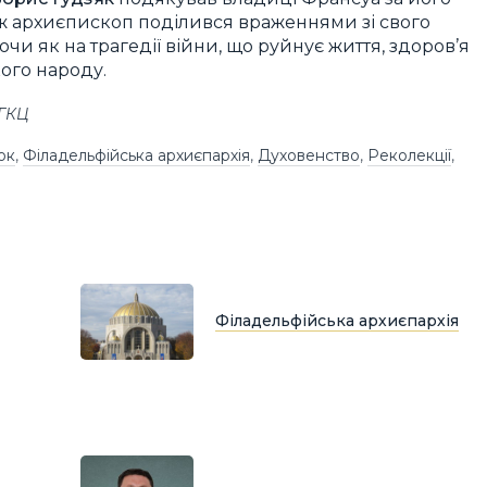
ож архиєпископ поділився враженнями зі свого
чи як на трагедії війни, що руйнує життя, здоров’я
кого народу.
УГКЦ
ок
,
Філадельфійська архиєпархія
,
Духовенство
,
Реколекції
,
Філадельфійська архиєпархія