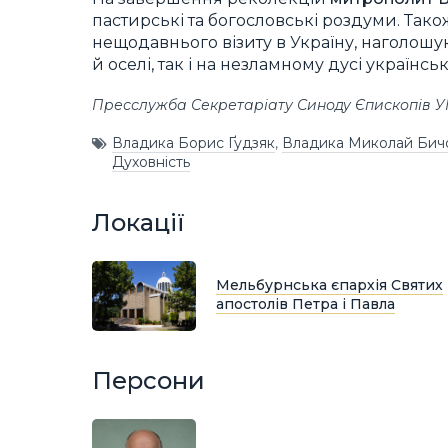
пастирські та богословські роздуми. Так
нещодавнього візиту в Україну, наголошую
й оселі, так і на незламному дусі українсь
Пресслужба Секретаріату Синоду Єпископів 
Владика Борис Ґудзяк
,
Владика Миколай Бич
Духовність
Локації
Мельбурнська єпархія Святих
апостолів Петра і Павла
Персони