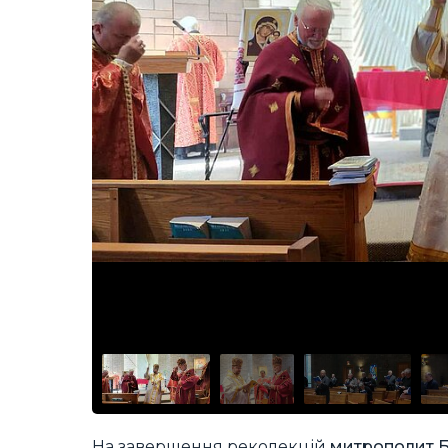
На завершення реколекцій
митрополит Б