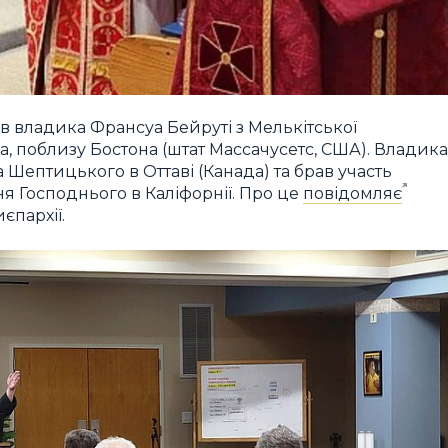
 владика Франсуа Бейруті з Мелькітської
, поблизу Бостона (штат Массачусетс, США). Владика
 Шептицького в Оттаві (Канада) та брав участь
ня Господнього в Каліфорнії. Про це
повідомляє
єпархії.