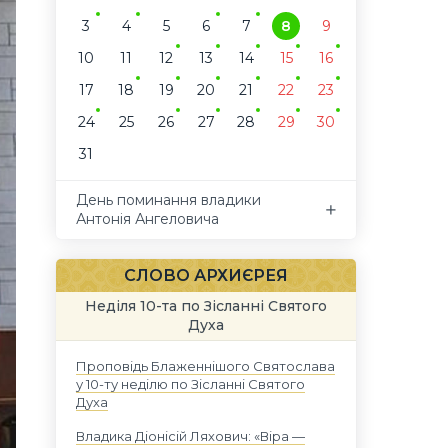
3
4
5
6
7
8
9
10
11
12
13
14
15
16
17
18
19
20
21
22
23
24
25
26
27
28
29
30
31
День поминання владики
Антонія Ангеловича
СЛОВО АРХИЄРЕЯ
Неділя 10-та по Зісланні Святого
Духа
Проповідь Блаженнішого Святослава
у 10-ту неділю по Зісланні Святого
Духа
Владика Діонісій Ляхович: «Віра —