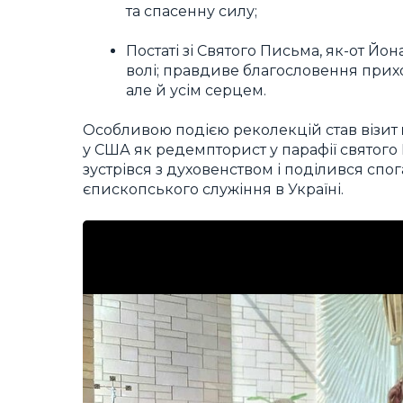
та спасенну силу;
Постаті зі Святого Письма, як-от Й
волі; правдиве благословення прихо
але й усім серцем.
Особливою подією реколекцій став візит
у США як редемпторист у парафії святого
зустрівся з духовенством і поділився спо
єпископського служіння в Україні.