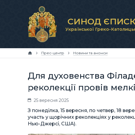
СИНОД ЄПИСК
Української Греко-Католиць
Прес-центр
Новини та анонси
Для духовенства Філаде
реколекції провів мелк
25 вересня 2025
З понеділка, 15 вересня, по четвер, 18 ве
участь у щорічних реколекціях у реколек
Нью-Джерсі, США).