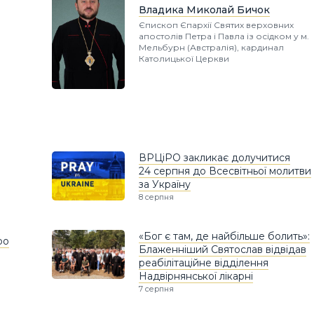
Владика Миколай Бичок
Єпископ Єпархії Святих верховних
апостолів Петра і Павла із осідком у м.
Мельбурн (Австралія), кардинал
Католицької Церкви
ВРЦіРО закликає долучитися
24 серпня до Всесвітньої молитви
за Україну
8 серпня
«Бог є там, де найбільше болить»:
ро
Блаженніший Святослав відвідав
реабілітаційне відділення
Надвірнянської лікарні
7 серпня