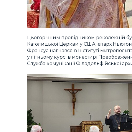
Цьогорічним провідником реколекцій був
Католицької Церкви у США, єпарх Ньютона
Франсуа навчався в Інституті митрополита
у літньому курсі в монастирі Преображен
Служба комунікації Філадельфійської архи