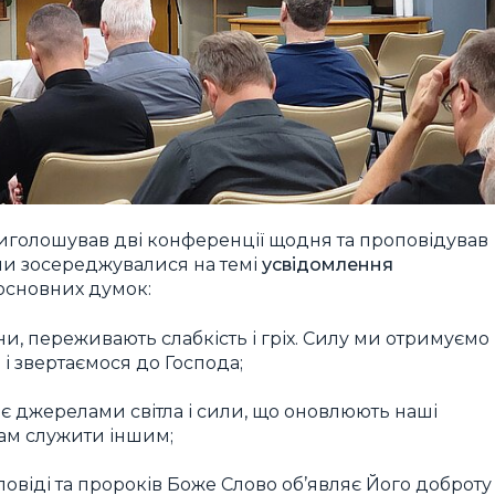
иголошував дві конференції щодня та проповідував
уми зосереджувалися на темі
усвідомлення
 основних думок:
яни, переживають слабкість і гріх. Силу ми отримуємо
 і звертаємося до Господа;
 є джерелами світла і сили, що оновлюють наші
нам служити іншим;
заповіді та пророків Боже Слово об’являє Його доброту