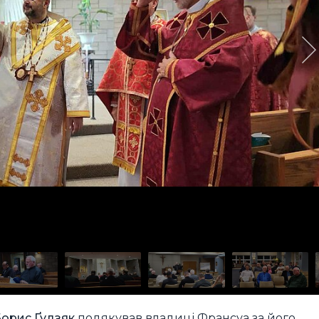
орис Ґудзяк
подякував владиці Франсуа за його