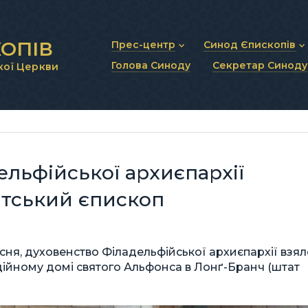
ОПІВ
Прес-центр
Синод Єпископів
Голова Синоду
Секретар Синоду
кої Церкви
Новини та анонси
Статут Синоду Єписко
Інтерв’ю та коментарі
Регламент Синоду Єп
Проповіді та промови
Положення про Голов
Молитовне прикликанн
Синодальні органи
Секретаріат Синоду
Контактна інформація
льфійської архиєпархії
ітський єпископ
ресня, духовенство Філадельфійської архиєпархії взя
ційному домі святого Альфонса в Лонґ-Бранч (штат