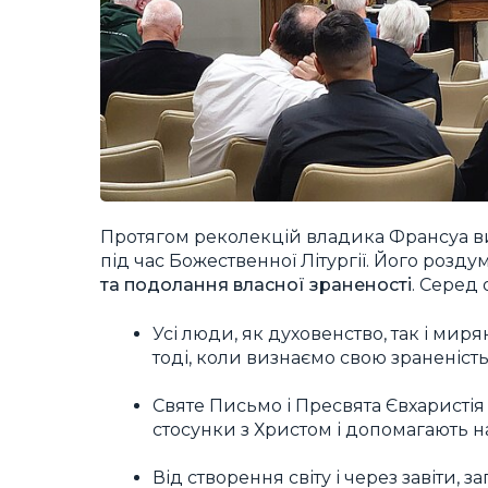
Протягом реколекцій владика Франсуа в
під час Божественної Літургії. Його розд
та подолання власної зраненості
. Серед
Усі люди, як духовенство, так і мир
тоді, коли визнаємо свою зраненість
Святе Письмо і Пресвята Євхаристія
стосунки з Христом і допомагають 
Від створення світу і через завіти, 