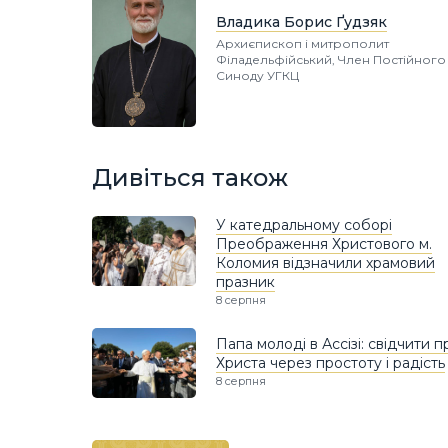
Владика Борис Ґудзяк
Архиєпископ і митрополит
Філадельфійський, Член Постійного
Синоду УГКЦ
Дивіться також
У катедральному соборі
Преображення Христового м.
Коломия відзначили храмовий
празник
8 серпня
Папа молоді в Ассізі: свідчити п
Христа через простоту і радість
8 серпня