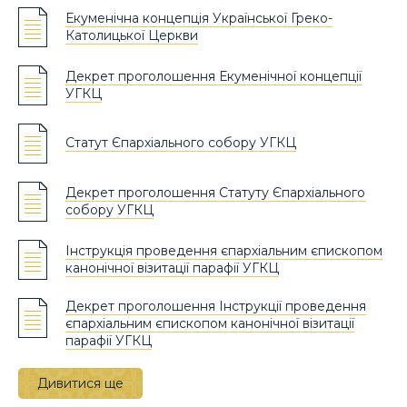
Екуменічна концепція Української Греко-
Католицької Церкви
Декрет проголошення Екуменічної концепції
УГКЦ
Статут Єпархіального собору УГКЦ
Декрет проголошення Статуту Єпархіального
собору УГКЦ
Інструкція проведення єпархіальним єпископом
канонічної візитації парафії УГКЦ
Декрет проголошення Інструкції проведення
єпархіальним єпископом канонічної візитації
парафії УГКЦ
Дивитися ще