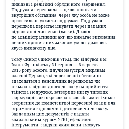
цивільні і релігійні обряди його звершення.
Подружня перешкода — це зовнішня чи
внутрішня обставина, через яку особа не може
правосильно укласти подружжя. Подружня
перешкода перестає існувати через надання
відповідної диспензи (ласки). Дозвіл —
це адміністративний акт, що вимагає виконання
певних приписаних законом умов і дозволяє
якусь визначену дію.
Тому Синод Єпископів УГКЦ, що відбувся в м.
Івано-Франківську 31 серпня — 6 вересня
2015 року Божого, йдучи назустріч мирянам
власної Церкви, які через певні обставини
знаходяться в канонічних перешкодах чи
не мають відповідного дозволу на прийняття
таїнства Подружжя, затвердив низку типових
формулярів, які окреслюють спосіб і зміст їхнього
звернення до компетентної церковної влади для
отримання відповідної диспензи чи дозволу.
Завданням цих документів є надати
єпархіальним куріям УГКЦ ефективні
інструменти, завдяки яким вони зможуть