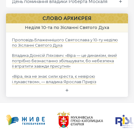
День поминання владики Роберта Москаля
СЛОВО АРХИЄРЕЯ
Неділя 10-та по Зісланні Святого Духа
Проповідь Блаженнішого Святослава у 10-ту неділю
по Зісланні Святого Духа
Владика Діонісій Ляхович: «Віра — це динамізм, який
потрібно безнастанно збільшувати, бо небезпека
її втратити завжди присутня»
«Віра, яка не знає сили хреста, є невірою
і лукавством», — владика Ярослав Приріз