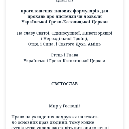
проголошення типових формулярів для
прохань про диспензи чи дозволи
Української Греко-Католицької Церкви
На славу Святої, Єдиносущної, Животворящої
і Нероздільної Тройці,
Отця, і Сина, і Святого Духа. Амінь
Отець і Глава
Української Греко-Католицької Церкви
СВЯТОСЛАВ
Мир у Господі!
Право на укладення подружжя належить
до основних прав людини. Тому кожне
суспільство упродовж століть витворило певні