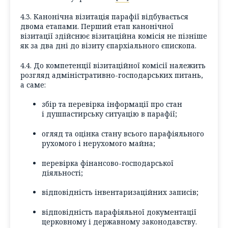
4.3. Канонічна візитація парафії відбувається
двома етапами. Перший етап канонічної
візитації здійснює візитаційна комісія не пізніше
як за два дні до візиту єпархіального єпископа.
4.4. До компетенції візитаційної комісії належить
розгляд адміністративно-господарських питань,
а саме:
збір та перевірка інформації про стан
і душпастирську ситуацію в парафії;
огляд та оцінка стану всього парафіяльного
рухомого і нерухомого майна;
перевірка фінансово-господарської
діяльності;
відповідність інвентаризаційних записів;
відповідність парафіяльної документації
церковному і державному законодавству.