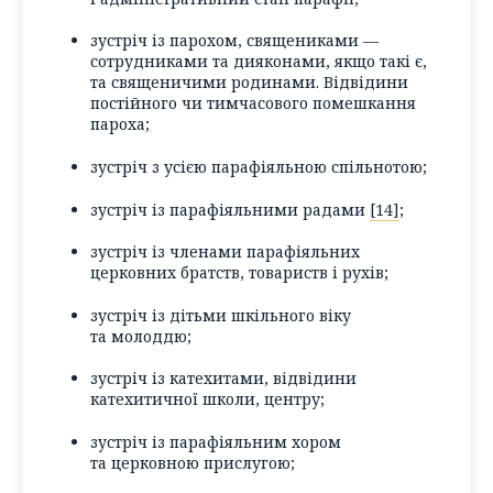
зустріч із парохом, священиками —
сотрудниками та дияконами, якщо такі є,
та священичими родинами. Відвідини
постійного чи тимчасового помешкання
пароха;
зустріч з усією парафіяльною спільнотою;
зустріч із парафіяльними радами
[14]
;
зустріч із членами парафіяльних
церковних братств, товариств і рухів;
зустріч із дітьми шкільного віку
та молоддю;
зустріч із катехитами, відвідини
катехитичної школи, центру;
зустріч із парафіяльним хором
та церковною прислугою;