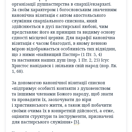
організації душпастирства в єпархії/екзархаті.
За своїм характером і богословським значенням
канонічна візитація є актом апостольського
служіння єпархіального єпископа, який
здійснюється в дусі пастирської любові, чим
представляє його як принцип та видиму основу
єдності місцевої церкви. Для парафії канонічна
візитація є часом благодаті, в якому певною
мірою відображається особливість тих відвідин,
що з ними «найвищий Пастир» (1 Пт. 5, 4)
та наставник наших душ (пор. 1 Пт. 2, 25) Ісус
Христос навідався і звільнив свій народ (пор. Лк.
1, 68).
За допомогою канонічної візитації єпископ
«підтримує особисті контакти з духовенством
та іншими членами Божого народу, щоб знати
та провадити їх, заохочувати до віри
і християнського життя, а також щоб побачити
своїми очима їх в конкретній дійсності, а отже,
оцінити структури та інструменти, призначені
для пастирського служіння»
[3]
.