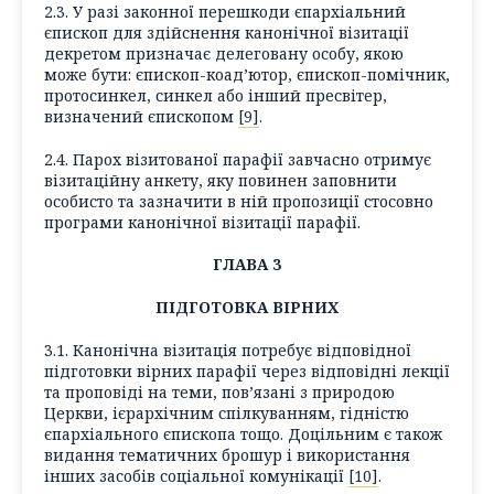
2.3. У разі законної перешкоди єпархіальний
єпископ для здійснення канонічної візитації
декретом призначає делеговану особу, якою
може бути: єпископ-коад’ютор, єпископ-помічник,
протосинкел, синкел або інший пресвітер,
визначений єпископом
[9]
.
2.4. Парох візитованої парафії завчасно отримує
візитаційну анкету, яку повинен заповнити
особисто та зазначити в ній пропозиції стосовно
програми канонічної візитації парафії.
ГЛАВА 3
ПІДГОТОВКА ВІРНИХ
3.1. Канонічна візитація потребує відповідної
підготовки вірних парафії через відповідні лекції
та проповіді на теми, пов’язані з природою
Церкви, ієрархічним спілкуванням, гідністю
єпархіального єпископа тощо. Доцільним є також
видання тематичних брошур і використання
інших засобів соціальної комунікації
[10]
.