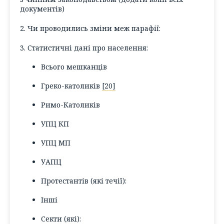
документів
)
2. Чи проводились зміни меж парафії:
3. Статистичні дані про населення:
Всього мешканців
Греко-католиків
[20]
Римо-Католиків
УПЦ КП
УПЦ МП
УАПЦ
Протестантів (
які течії
):
Інші
Секти (
які
):