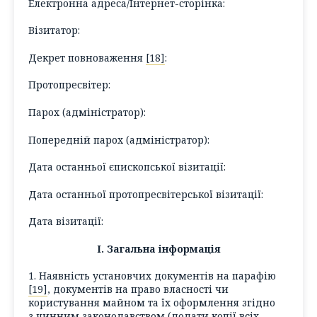
Електронна адреса/Інтернет-сторінка:
Візитатор:
Декрет повноваження
[18]
:
Протопресвітер:
Парох (адміністратор):
Попередній парох (адміністратор):
Дата останньої єпископської візитації:
Дата останньої протопресвітерської візитації:
Дата візитації:
І. Загальна інформація
1. Наявність установчих документів на парафію
[19]
, документів на право власності чи
користування майном та їх оформлення згідно
з чинним законодавством (
додати копії всіх