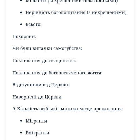
Мішаних (
із хрещеними некатоликами
)
Нерівність богопочитання (
з нехрещеними
)
Всього:
Похорони:
Чи були випадки самогубства:
Покликання до священства:
Покликання до богопосвяченого життя:
Відступники від Церкви:
Навернені до Церкви:
9. Кількість осіб, які змінили місце проживання:
Мігранти
Емігранти