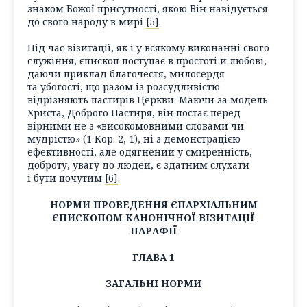
знаком Божої присутності, якою Він навідується
до свого народу в мирі
[5]
.
Під час візитації, як і у всякому виконанні свого
служіння, єпископ поступає в простоті й любові,
даючи приклад благочестя, милосердя
та убогості, що разом із розсудливістю
відрізняють пастирів Церкви. Маючи за модель
Христа, Доброго Пастиря, він постає перед
вірними не з «високомовними словами чи
мудрістю» (1 Кор. 2, 1), ні з демонстрацією
ефективності, але одягнений у смиренність,
доброту, увагу до людей, є здатним слухати
і бути почутим
[6]
.
НОРМИ ПРОВЕДЕННЯ ЄПАРХІАЛЬНИМ
ЄПИСКОПОМ КАНОНІЧНОЇ ВІЗИТАЦІЇ
ПАРАФІЇ
ГЛАВА 1
ЗАГАЛЬНІ НОРМИ