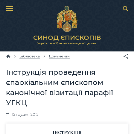
СИНОД ЄПИСКОПІВ
Української Греко-Католицької Церкви
Бібліотека
Документи
Інструкція проведення
єпархіальним єпископом
канонічної візитації парафії
УГКЦ
15 грудня 2015
ІНСТРУКЦІЯ