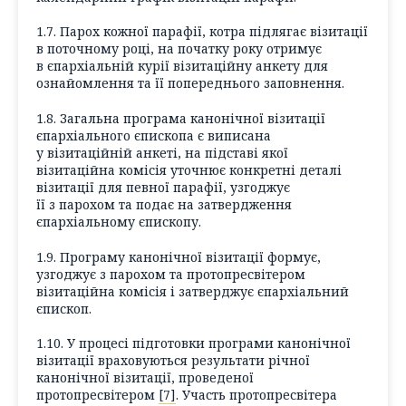
1.7. Парох кожної парафії, котра підлягає візитації
в поточному році, на початку року отримує
в єпархіальній курії візитаційну анкету для
ознайомлення та її попереднього заповнення.
1.8. Загальна програма канонічної візитації
єпархіального єпископа є виписана
у візитаційній анкеті, на підставі якої
візитаційна комісія уточнює конкретні деталі
візитації для певної парафії, узгоджує
її з парохом та подає на затвердження
єпархіальному єпископу.
1.9. Програму канонічної візитації формує,
узгоджує з парохом та протопресвітером
візитаційна комісія і затверджує єпархіальний
єпископ.
1.10. У процесі підготовки програми канонічної
візитації враховуються результати річної
канонічної візитації, проведеної
протопресвітером
[7]
. Участь протопресвітера