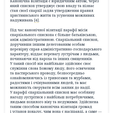
Канонічна візитація є юридичним актом, через
який єпископ утверджує свою владу та пізнає
стан своєї єпархії задля утвердження правил
християнського життя та усунення можливих
надуживань
[4]
.
Під час канонічної візитації парафії місія
єпархіального єпископа є більше батьківською,
аніж адміністративною. Єпархіальний єпископ,
доручивши іншим делегованим особам
перевірку справ адміністративно-господарського
характеру, віддає перевагу зустрічам з людьми,
починаючи від пароха та інших священиків.
У такий спосіб він найбільше здійснює своє
служіння слова Божому люду, його освячення
та пастирського проводу, безпосередньо
ознайомлюючись із тривогами та журбами,
радостями і очікуваннями людей, та має
можливість скерувати всім заклик до надії.
У парафії єпархіальний єпископ має особливу
нагоду зустрітися з найбільш потребуючими,
людьми похилого віку та недужими. Здійснена
таким способом канонічна візитація громад
і установ показує, чим вона є насправді, а саме —