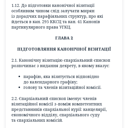
1.12. До підготовки канонічної візитації
особливим чином слід залучати мирян
із дорадчих парафіяльних структур, про які
йдеться в кан. 295 ККСЦ та кан. 41 Канонів
партикулярного права УГКЦ.
ГЛАВА 2
ПІДГОТОВЛЯННЯ КАНОНІЧНОЇ ВІЗИТАЦІЇ
2.1. Канонічну візитацію єпархіальний єпископ
розпочинає з видання декрету, в якому вказує:
парафію, яка візитується відповідно
до календарного графіку;
голову та членів візитаційної комісії.
2.2. Єпархіальний єпископ іменує членів
візитаційної комісії з-поміж компетентних
представників єпархіальної курії: канцелярії,
економічного відділу, єпархіального суду
та єпархіальних комісій.