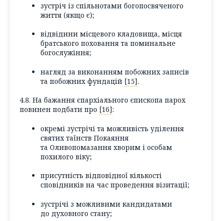
зустріч із спільнотами богопосвяченого
життя (якщо є);
відвідини місцевого кладовища, місця
братського поховання та поминальне
богослужіння;
нагляд за виконанням побожних записів
та побожних фундацій
[15]
.
4.8. На бажання єпархіального єпископа парох
повинен подбати про
[16]
:
окремі зустрічі та можливість уділення
святих таїнств Покаяння
та Оливопомазання хворим і особам
похилого віку;
присутність відповідної кількості
сповідників на час проведення візитації;
зустрічі з можливими кандидатами
до духовного стану;