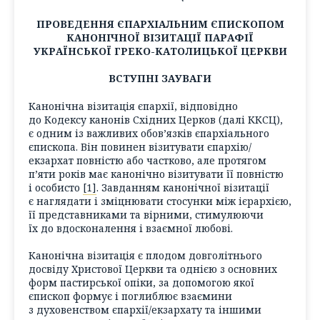
ПРОВЕДЕННЯ ЄПАРХІАЛЬНИМ ЄПИСКОПОМ
КАНОНІЧНОЇ ВІЗИТАЦІЇ ПАРАФІЇ
УКРАЇНСЬКОЇ ГРЕКО-КАТОЛИЦЬКОЇ ЦЕРКВИ
ВСТУПНІ ЗАУВАГИ
Канонічна візитація єпархії, відповідно
до Кодексу канонів Східних Церков (
далі
ККСЦ),
є одним із важливих обов’язків єпархіального
єпископа. Він повинен візитувати єпархію/
екзархат повністю або частково, але протягом
п’яти років має канонічно візитувати її повністю
і особисто
[1]
. Завданням канонічної візитації
є наглядати і зміцнювати стосунки між ієрархією,
її представниками та вірними, стимулюючи
їх до вдосконалення і взаємної любові.
Канонічна візитація є плодом довголітнього
досвіду Христової Церкви та однією з основних
форм пастирської опіки, за допомогою якої
єпископ формує і поглиблює взаємини
з духовенством єпархії/екзархату та іншими