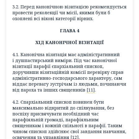
3.2. Перед канонічною візитацією рекомендується
провести реколекції чи місії, якими були б
охоплені всі вікові категорії вірних.
ГЛАВА 4
ХІД КАНОНІЧНОЇ ВІЗИТАЦІЇ
4.1. Канонічна візитація має адміністративний
і душпастирський виміри. Під час канонічної
візитації парафії єпархіальний єпископ,
доручивши візитаційній комісії перевірку справ
адміністративно-господарського характеру, сам
віддає перевагу зустрічам із людьми, починаючи
від пароха та інших священиків
[11]
.
4.2. Єпархіальний єпископ повинен бути
максимально відкритий до спілкування, без
поспіху присвячувати необхідний час
парафіяльній громаді, парафіяльним
священикам і кожній спільноті в парафії. Таким
чином єпископ здійснює свої завдання навчання,
освячення та управління
[12]
.