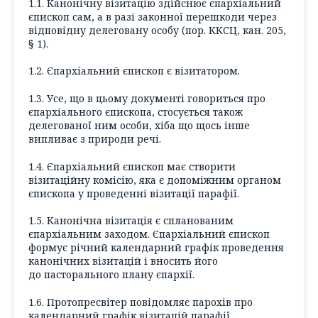
1.1. Канонічну візитацію здійснює єпархіальний
єпископ сам, а в разі законної перешкоди через
відповідну делеговану особу (пор. ККСЦ, кан. 205,
§ 1).
1.2. Єпархіальний єпископ є візитатором.
1.3. Усе, що в цьому документі говориться про
єпархіального єпископа, стосується також
делегованої ним особи, хіба що щось інше
випливає з природи речі.
1.4. Єпархіальний єпископ має створити
візитаційну комісію, яка є допоміжним органом
єпископа у проведенні візитації парафії.
1.5. Канонічна візитація є спланованим
єпархіальним заходом. Єпархіальний єпископ
формує річний календарний графік проведення
канонічних візитацій і вносить його
до пасторального плану єпархії.
1.6. Протопресвітер повідомляє парохів про
календарний графік візитацій парафії.