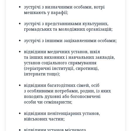
зустрічі з визначними особами, котрі
мешкають у парафії;
зустрічі з представниками культурних,
громадських та молодіжних організацій;
зустрічі з іншими зацікавленими особами;
відвідини медичних установ, шкіл
та інших виховних і навчальних закладів,
установ соціального спрямування
(геріатричні інституції, сиротинці,
інтернати тощо);
відвідини багатодітних сімей, осіб
з особливими потребами, родин, із яких
походять духовні або богопосвячені
особи чи семінаристи;
відвідини пенітенціарних установ,
військових частин;
відвідини установ місцевого