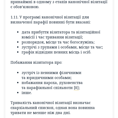
принаймні в одному з етапів канонічної візитації
є обов’язковою.
1.11. У програмі канонічної візитації для
визначеної парафії повинні бути вказані:
дата прибуття візитатора та візитаційної
комісії і час тривання візитації;
розпорядок, місце та час богослужінь;
зустрічі з групами і особами, місце та час;
графік відвідин певних місць і осіб.
Побажання візитатора про:
зустріч із певними фізичними
та юридичними особами;
побажання пароха, духовенства
та парафіяльної спільноти
[8]
;
інше.
Тривалість канонічної візитації визначає
єпархіальний єпископ, однак вона повинна
тривати не менше ніж два дні.