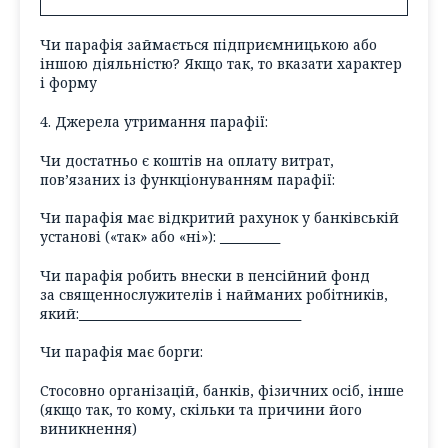
Чи парафія займається підприємницькою або
іншою діяльністю? Якщо так, то вказати характер
і форму
4. Джерела утримання парафії:
Чи достатньо є коштів на оплату витрат,
пов’язаних із функціонуванням парафії:
Чи парафія має відкритий рахунок у банківській
установі («
так» або «ні»
):
__________
Чи парафія робить внески в пенсійний фонд
за священнослужителів і найманих робітників,
який:
_____________________________________
Чи парафія має борги:
Стосовно організацій, банків, фізичних осіб, інше
(
якщо так, то кому, скільки та причини його
виникнення
)