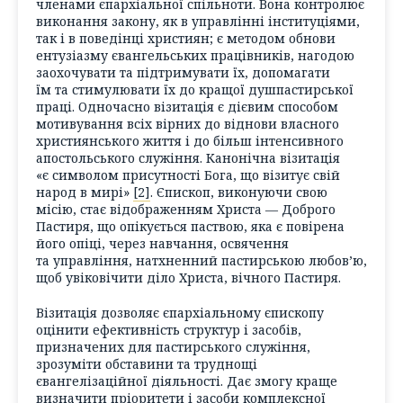
членами єпархіальної спільноти. Вона контролює
виконання закону, як в управлінні інституціями,
так і в поведінці християн; є методом обнови
ентузіазму євангельських працівників, нагодою
заохочувати та підтримувати їх, допомагати
їм та стимулювати їх до кращої душпастирської
праці. Одночасно візитація є дієвим способом
мотивування всіх вірних до віднови власного
християнського життя і до більш інтенсивного
апостольського служіння. Канонічна візитація
«є символом присутності Бога, що візитує свій
народ в мирі»
[2]
. Єпископ, виконуючи свою
місію, стає відображенням Христа — Доброго
Пастиря, що опікується паствою, яка є повірена
його опіці, через навчання, освячення
та управління, натхненний пастирською любов’ю,
щоб увіковічити діло Христа, вічного Пастиря.
Візитація дозволяє єпархіальному єпископу
оцінити ефективність структур і засобів,
призначених для пастирського служіння,
зрозуміти обставини та труднощі
євангелізаційної діяльності. Дає змогу краще
визначити пріоритети і засоби комплексної