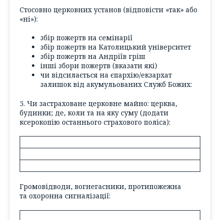
Стосовно церковних установ (
відповісти
»
так» або
«ні»
):
збір пожертв на семінарії
збір пожертв на Католицький університет
збір пожертв на Андріїв гріш
інші збори пожертв (
вказати які
)
чи відсилається на єпархію/екзархат
залишок від акумульованих Служб Божих:
5. Чи застраховане церковне майно: церква,
будинки; де, коли та на яку суму (
додати
ксерокопію останнього страхового поліса
):
Громовідводи, вогнегасники, протипожежна
та охоронна сигналізації: