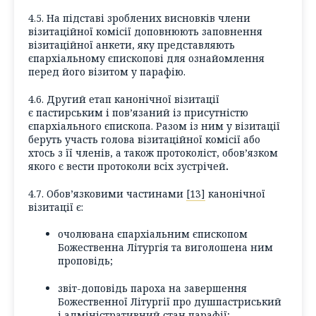
4.5. На підставі зроблених висновків члени
візитаційної комісії доповнюють заповнення
візитаційної анкети, яку представляють
єпархіальному єпископові для ознайомлення
перед його візитом у парафію.
4.6. Другий етап канонічної візитації
є пастирським і пов’язаний із присутністю
єпархіального єпископа. Разом із ним у візитації
беруть участь голова візитаційної комісії або
хтось з її членів, а також протоколіст, обов’язком
якого є вести протоколи всіх зустрічей
.
4.7. Обов’язковими частинами
[13]
канонічної
візитації є:
очолювана єпархіальним єпископом
Божественна Літургія та виголошена ним
проповідь;
звіт-доповідь пароха на завершення
Божественної Літургії про душпастриський
і адміністративний стан парафії;