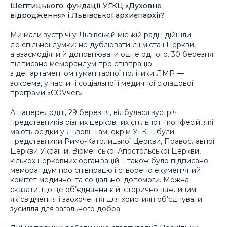
Шептицького, фундації УГКЦ «Духовне
відродження» і Львівської архиєпархії?
Ми мали зустрічі у Львівській міській раді і дійшли
до спільної думки: не дублювати дії міста і Церкви,
а взаємодіяти й доповнювати одне одного. 30 березня
підписано меморандум про співпрацю
з департаментом гуманітарної політики ЛМР —
зокрема, у частині соціальної і медичної складової
програми «COVчег».
А напередодні, 29 березня, відбулася зустріч
представників різних церковних спільнот і конфесій, які
мають осідки у Львові. Там, окрім УГКЦ, були
представники Римо-Католицької Церкви, Православної
Церкви України, Вірменської Апостольської Церкви,
кількох церковних організацій. І також було підписано
меморандум про співпрацю і створено екуменічний
комітет медичної та соціальної допомоги. Можна
сказати, що це об’єднання є й історично важливим
як свідчення і заохочення для християн об’єднувати
зусилля для загального добра.