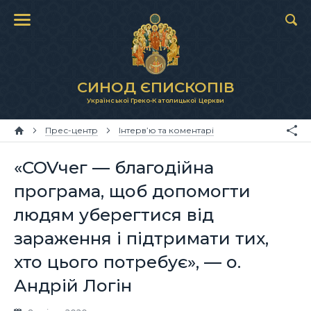
СИНОД ЄПИСКОПІВ
Української Греко-Католицької Церкви
Прес-центр
Інтерв’ю та коментарі
«COVчег — благодійна
програма, щоб допомогти
людям уберегтися від
зараження і підтримати тих,
хто цього потребує», — о.
Андрій Логін