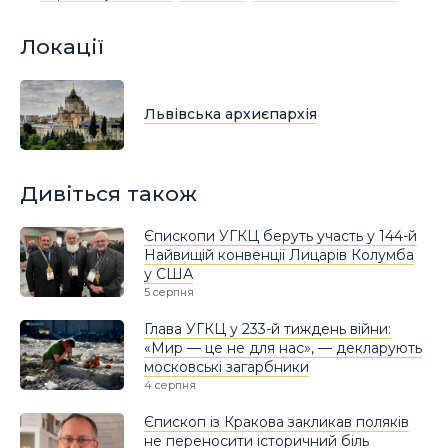
Локації
Львівська архиєпархія
Дивіться також
Єпископи УГКЦ беруть участь у 144-й
Найвищій конвенції Лицарів Колумба
у США
5 серпня
Глава УГКЦ у 233-й тиждень війни:
«Мир — це не для нас», — декларують
московські загарбники
4 серпня
Єпископ із Кракова закликав поляків
не переносити історичний біль