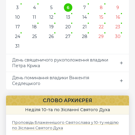
3
4
5
6
7
8
9
10
11
12
13
14
15
16
17
18
19
20
21
22
23
24
25
26
27
28
29
30
31
День священичого рукоположення владики
Петра Крика
День поминання владики Вінкентія
Седлецького
СЛОВО АРХИЄРЕЯ
Неділя 10-та по Зісланні Святого Духа
Проповідь Блаженнішого Святослава у 10-ту неділю
по Зісланні Святого Духа