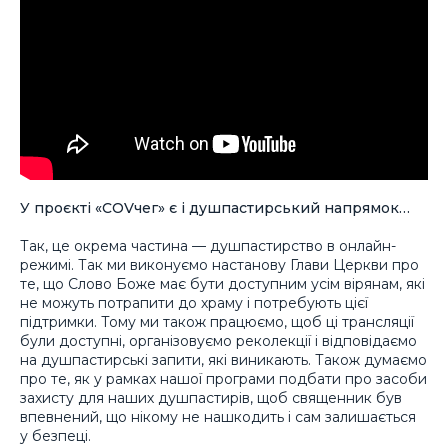
У проєкті «COVчег» є і душпастирський напрямок…
Так, це окрема частина — душпастирство в онлайн-
режимі. Так ми виконуємо настанову Глави Церкви про
те, що Слово Боже має бути доступним усім вірянам, які
не можуть потрапити до храму і потребують цієї
підтримки. Тому ми також працюємо, щоб ці трансляції
були доступні, організовуємо реколекції і відповідаємо
на душпастирські запити, які виникають. Також думаємо
про те, як у рамках нашої програми подбати про засоби
захисту для наших душпастирів, щоб священник був
впевнений, що нікому не нашкодить і сам залишається
у безпеці.