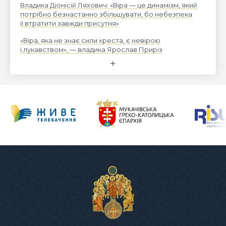
Владика Діонісій Ляхович: «Віра — це динамізм, який
потрібно безнастанно збільшувати, бо небезпека
її втратити завжди присутня»
«Віра, яка не знає сили хреста, є невірою
і лукавством», — владика Ярослав Приріз