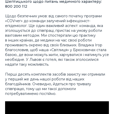
Шептицького щодо питань медичного характеру:
800 200 112
Щодо безпечних умов: від самого початку програми
«COVчег» до команди залучений інфекціоніст-
епідеміолог. Ще один важливий аспект: команда, яка
зголошується до співпраці, пристає на умову роботи
вахтовим методом. Ми спостерігали цю практику
в інших країнах, де медики на час своєї роботи
проживають окремо від своїх близьких. Владика Ігор
благословив, щоб наша «Світлиця» у Брюховичах стала
базою, де вони можуть жити, харчуватися і матимуть усе
необхідне. У Львові є готелі, які також зголосилися
надати таку можливість.
Перші десять комплектів засобів захисту ми отримали
у перший же день нашої роботи від наших
благодійників. Очевидно, йдеться про тривалу
співпрацю, тому що ми такої допомоги
потребуватимемо постійно.