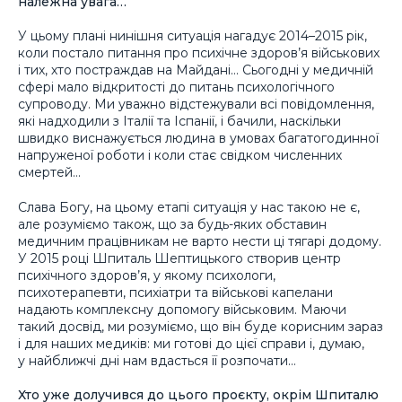
належна увага…
У цьому плані нинішня ситуація нагадує 2014–2015 рік,
коли постало питання про психічне здоров’я військових
і тих, хто постраждав на Майдані… Сьогодні у медичній
сфері мало відкритості до питань психологічного
супроводу. Ми уважно відстежували всі повідомлення,
які надходили з Італії та Іспанії, і бачили, наскільки
швидко виснажується людина в умовах багатогодинної
напруженої роботи і коли стає свідком численних
смертей…
Слава Богу, на цьому етапі ситуація у нас такою не є,
але розуміємо також, що за будь-яких обставин
медичним працівникам не варто нести ці тягарі додому.
У 2015 році Шпиталь Шептицького створив центр
психічного здоров’я, у якому психологи,
психотерапевти, психіатри та військові капелани
надають комплексну допомогу військовим. Маючи
такий досвід, ми розуміємо, що він буде корисним зараз
і для наших медиків: ми готові до цієї справи і, думаю,
у найближчі дні нам вдасться її розпочати…
Хто уже долучився до цього проєкту, окрім Шпиталю