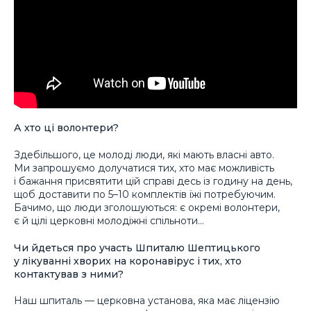
А хто ці волонтери?
Здебільшого, це молоді люди, які мають власні авто.
Ми запрошуємо долучатися тих, хто має можливість
і бажання присвятити цій справі десь із годину на день,
щоб доставити по 5–10 комплектів їжі потребуючим.
Бачимо, що люди зголошуються: є окремі волонтери,
є й цілі церковні молодіжні спільноти…
Чи йдеться про участь Шпиталю Шептицького
у лікуванні хворих на коронавірус і тих, хто
контактував з ними?
Наш шпиталь — церковна установа, яка має ліцензію