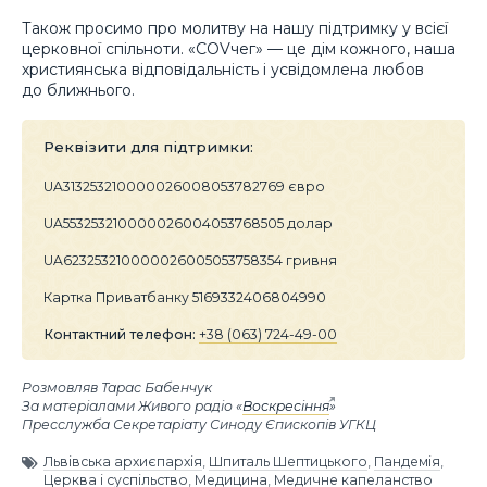
Також просимо про молитву на нашу підтримку у всієї
церковної спільноти. «COVчег» — це дім кожного, наша
християнська відповідальність і усвідомлена любов
до ближнього.
Реквізити для підтримки:
UA313253210000026008053782769 євро
UA553253210000026004053768505 долар
UA623253210000026005053758354 гривня
Картка Приватбанку 5169332406804990
Контактний телефон:
+38 (063) 724-49-00
Розмовляв Тарас Бабенчук
За матеріалами Живого радіо «
Воскресіння
»
Пресслужба Секретаріату Синоду Єпископів УГКЦ
Львівська архиєпархія
,
Шпиталь Шептицького
,
Пандемія
,
Церква і суспільство
,
Медицина
,
Медичне капеланство