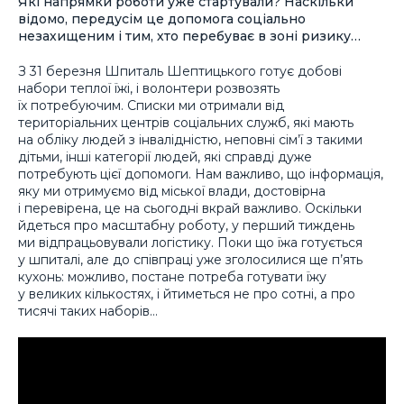
Які напрямки роботи уже стартували? Наскільки
відомо, передусім це допомога соціально
незахищеним і тим, хто перебуває в зоні ризику…
З 31 березня Шпиталь Шептицького готує добові
набори теплої їжі, і волонтери розвозять
їх потребуючим. Списки ми отримали від
територіальних центрів соціальних служб, які мають
на обліку людей з інвалідністю, неповні сім’ї з такими
дітьми, інші категорії людей, які справді дуже
потребують цієї допомоги. Нам важливо, що інформація,
яку ми отримуємо від міської влади, достовірна
і перевірена, це на сьогодні вкрай важливо. Оскільки
йдеться про масштабну роботу, у перший тиждень
ми відпрацьовували логістику. Поки що їжа готується
у шпиталі, але до співпраці уже зголосилися ще п’ять
кухонь: можливо, постане потреба готувати їжу
у великих кількостях, і йтиметься не про сотні, а про
тисячі таких наборів…