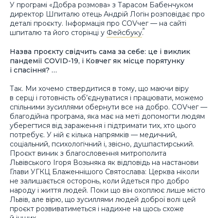
У програмі «Добра розмова» з Тарасом Бабенчуком
директор Шпиталю отець Андрій Логін розповідає про
деталі проєкту. Інформація про COVчег — на сайті
шпиталю та його сторінці у
Фейсбуку
.
Назва проєкту свідчить сама за себе: це і виклик
пандемії COVID-19, і Ковчег як місце порятунку
і спасіння? …
Так. Ми хочемо ствердитися в тому, що маючи віру
в серці і готовність об’єднуватися і працювати, можемо
спільними зусиллями обернути все на добро. COVчег —
благодійна програма, яка має на меті допомогти людям
уберегтися від зараження і підтримати тих, хто цього
потребує. У ній є кілька напрямків — медичний,
соціальний, психологічний і, звісно, душпастирський.
Проєкт виник з благословення митрополита
Львівського Ігоря Возьняка як відповідь на настанови
Глави УГКЦ Блаженнішого Святослава: Церква ніколи
не залишається осторонь, коли йдеться про добро
народу і життя людей. Поки що він охоплює лише місто
Львів, але вірю, що зусиллями людей доброї волі цей
проєкт розвиватиметься і надихне на щось схоже