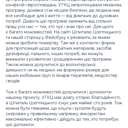
конфесій і віросповідань. УГКЦ запропонувала механізм,
програму: домівка стає місцем безпеки, де людина має
все необхідне для її життя — від фізичних до духовних
потреб. Дієвість цієї програми залежить від спільної
праці усіх нас — тих, хто чує і знає про неї. Для цього
є багато можливостей. На сайті Шпиталю Шептицького
та нашій сторінці у Фейсбуку є реквізити, за якими
можна зробити пожертву. Там же є контакти і форма
для пропозицій щодо витратних матеріалів, засобів
дезінфекції, пального, інших потреб, які можуть
виникати з розвитком і розширенням цієї програми.
Також можна долучитися до волонтерської
діяльності чи як медики: ми формуємо резерв для
наших мобільних груп із лікарів-терапевтів, медсестер
і водіїв.
Тож є багато можливостей долучитися і допомогти
нашому проєкту. УГКЦ має довгу історію благодійності,
а Шпиталь Шептицького існує уже майже сто років. Тож
можна бути певними, що кошти і зусилля будуть
скеровані у правильному напрямку, використані
максимально ефективно і дійдуть до тих, хто потребує
цієї допомоги.