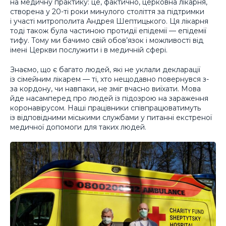
на медичну практику: це, фактично, церковна лікарня,
створена у 20-ті роки минулого століття за підтримки
і участі митрополита Андрея Шептицького. Ця лікарня
тоді також була частиною протидії епідемії — епідемії
тифу. Тому ми бачимо свій обов’язок і можливості від
імені Церкви послужити і в медичній сфері.
Знаємо, що є багато людей, які не уклали декларації
із сімейним лікарем — ті, хто нещодавно повернувся з-
за кордону, чи навпаки, не зміг вчасно виїхати. Мова
йде насамперед про людей із підозрою на зараження
коронавірусом. Наші працівники співпрацюватимуть
із відповідними міськими службами у питанні екстреної
медичної допомоги для таких людей.