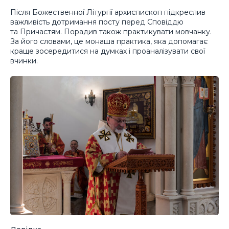
Після Божественної Літургії архиєпископ підкреслив
важливість дотримання посту перед Сповіддю
та Причастям. Порадив також практикувати мовчанку.
За його словами, це монаша практика, яка допомагає
краще зосередитися на думках і проаналізувати свої
вчинки.