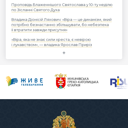
Проповідь Блаженнішого Святослава у 10-ту неділю
по Зісланні Святого Духа
Владика Діонісій Ляхович: «Віра — це динамізм, який
потрібно безнастанно збільшувати, бо небезпека
її втратити завжди присутня»
«Віра, яка не знає сили хреста, є невірою
і лукавством», — владика Ярослав Приріз