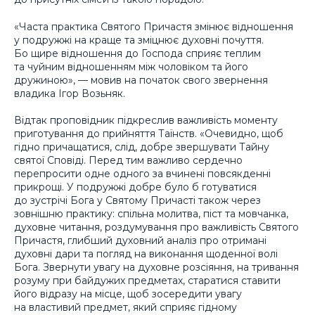
«Часта практика Святого Причастя змінює відношення
у подружжі на краще та зміцнює духовні почуття.
Бо щире відношення до Господа сприяє теплим
та чуйним відношенням між чоловіком та його
дружиною», — мовив на початок свого звернення
владика Ігор Возьняк.
Відтак проповідник підкреслив важливість моменту
приготування до прийняття Таїнств. «Очевидно, щоб
гідно причащатися, слід, добре звершувати Тайну
святої Сповіді. Перед тим важливо сердечно
перепросити одне одного за вчинені повсякденні
прикрощі. У подружжі добре було б готуватися
до зустрічі Бога у Святому Причасті також через
зовнішню практику: спільна молитва, піст та мовчанка,
духовне читання, роздумування про важливість Святого
Причастя, глибший духовний аналіз про отримані
духовні дари та погляд на виконання щоденної волі
Бога. Звернути увагу на духовне розсіяння, на тривання
розуму при байдужих предметах, старатися ставити
його відразу на місце, щоб зосередити увагу
на властивий предмет, який сприяє гідному