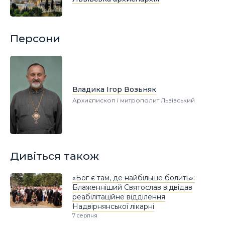
Персони
Владика Ігор Возьняк
Архиєпископ і митрополит Львівський
Дивіться також
«Бог є там, де найбільше болить»:
Блаженніший Святослав відвідав
реабілітаційне відділення
Надвірнянської лікарні
7 серпня