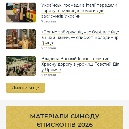
Українські громади в Італії передали
карету швидкої допомоги для
захисників України
7 серпня
«Бог не забирає від нас бурі, але йде
в них з нами», — єпископ Володимир
Груца
7 серпня
Владика Василій Івасюк освятив
Хресну дорогу в урочищі Товстий Діл
у Яремче
7 серпня
Дивитися ще
МАТЕРІАЛИ СИНОДУ
ЄПИСКОПІВ 2026