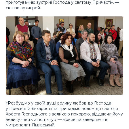
приготуванню зустрічі Господа у святому Причасті», —
сказав архиєрей.
«Розбудімо у своїй душі велику любов до Господа
у Пресвятій Євхаристії та припадімо чолом до святого
Хреста Господнього з великою покорою, віддаючи йому
велику честь й пошану!» — мовив на завершення
митрополит Львівський.