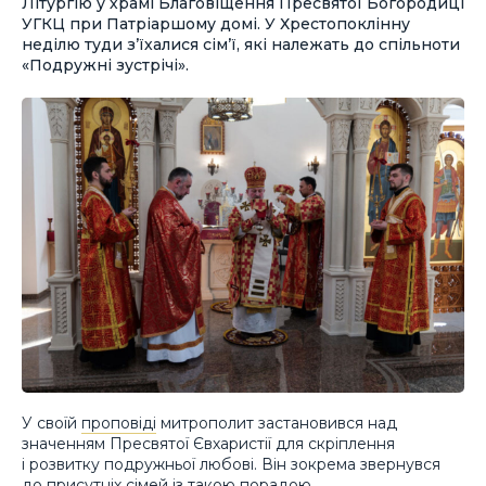
Літургію у храмі Благовіщення Пресвятої Богородиці
УГКЦ при Патріаршому домі. У Хрестопоклінну
неділю туди з’їхалися сім’ї, які належать до спільноти
«Подружні зустрічі».
У своїй
проповіді
митрополит застановився над
значенням Пресвятої Євхаристії для скріплення
і розвитку подружньої любові. Він зокрема звернувся
до присутніх сімей із такою порадою.