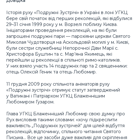
Довідка
Історія руху «Подружні Зустрічі» в Україні в лоні УГКЦ
бере свій початок від перших реколекцій, які відбулися
29–31 січня 1999 року у м. Ворзелі поблизу Києва.
Ініціаторами проведення реколекцій, на які були
запрошені подружні пари — парохіяни церкви Святого
Миколая Чудотворця на Аскольдовій могилі у м. Києві,
були сестри служебниці Непорочної Діви Марії с.
Христофора Буштин та с. Мар’яна Якимець, які
перейшли ці реколекції в спільноті римо-католиків.
У них взяло участь 14 подружніх пар та 2 священники:
отець Олексій Геник та отець Любомир.
11 грудня 2009 року спільнота аніматорів руху
«Подружні зустрічі» отримує статут затверджений
у Ватикані і Патріархом УГКЦ Блаженнішим
Любомиром Гузаром.
Глава УГКЦ Блаженніший Любомир свою думку про
Рух висловив такими словами: «хочу підкреслити
важливість „Подружніх зустрічей“ для цілей відбуття
реколекцій, відпочинку, спільного читання Святого
Письма… Все це засоби дуже важливі для скріплення