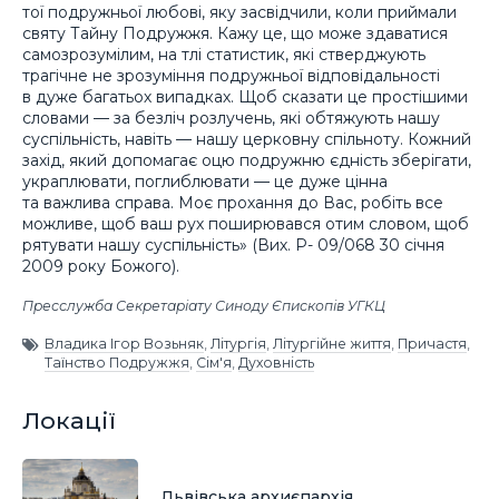
тої подружньої любові, яку засвідчили, коли приймали
святу Тайну Подружжя. Кажу це, що може здаватися
самозрозумілим, на тлі статистик, які стверджують
трагічне не зрозуміння подружньої відповідальності
в дуже багатьох випадках. Щоб сказати це простішими
словами — за безліч розлучень, які обтяжують нашу
суспільність, навіть — нашу церковну спільноту. Кожний
захід, який допомагає оцю подружню єдність зберігати,
украплювати, поглиблювати — це дуже цінна
та важлива справа. Моє прохання до Вас, робіть все
можливе, щоб ваш рух поширювався отим словом, щоб
рятувати нашу суспільність» (Вих. Р- 09/068 30 січня
2009 року Божого).
Пресслужба Секретаріату Синоду Єпископів УГКЦ
Владика Ігор Возьняк
,
Літургія
,
Літургійне життя
,
Причастя
,
Таїнство Подружжя
,
Сім'я
,
Духовність
Локації
Львівська архиєпархія