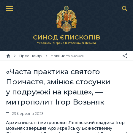
СИНОД ЄПИСКОПІВ
Української Греко-Католицької Церкви
Прес-центр
Новини та анонси
«Часта практика святого
Причастя, змінює стосунки
у подружжі на краще», —
митрополит Ігор Возьняк
23 березня 2023
Архиєпископ і митрополит Львівський владика Ігор
Возьняк звершив Архиєрейську Божественну