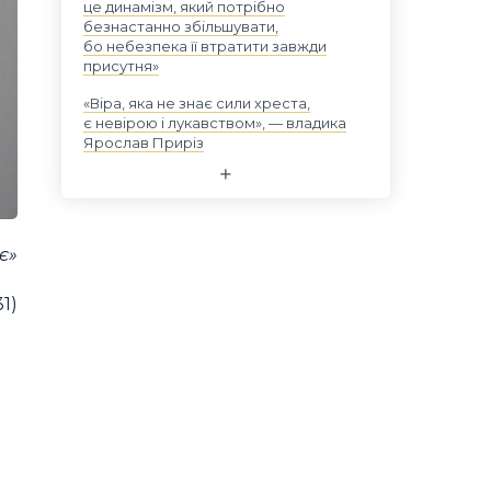
це динамізм, який потрібно
безнастанно збільшувати,
бо небезпека її втратити завжди
присутня»
«Віра, яка не знає сили хреста,
є невірою і лукавством», — владика
Ярослав Приріз
є»
31)