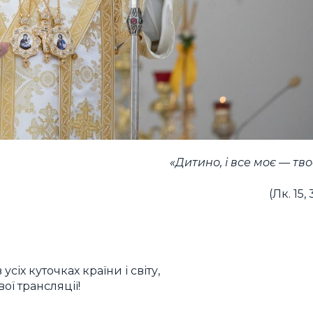
«Дитино, і все моє — тво
(Лк. 15, 
усіх куточках країни і світу,
ої трансляції!