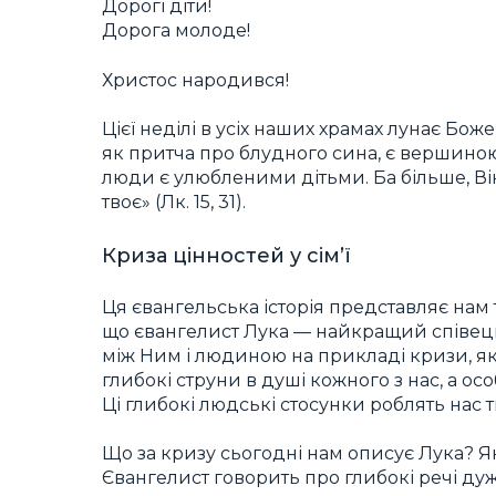
Дорогі діти!
Дорога молоде!
Христос народився!
Цієї неділі в усіх наших храмах лунає Бож
як притча про блудного сина, є вершиною 
люди є улюбленими дітьми. Ба більше, Він
твоє» (Лк. 15, 31).
Криза цінностей у сім’ї
Ця євангельська історія представляє нам т
що євангелист Лука — найкращий співець
між Ним і людиною на прикладі кризи, як
глибокі струни в душі кожного з нас, а ос
Ці глибокі людські стосунки роблять нас т
Що за кризу сьогодні нам описує Лука? Я
Євангелист говорить про глибокі речі дуж