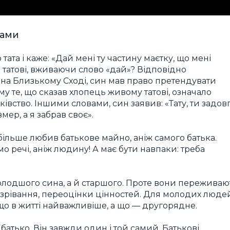
чами
та і каже: «Дай мені ту частину маєтку, що мені
ти татові, вживаючи слово «дай»? Відповідно
 на Близькому Сході, син мав право претендувати
му те, що сказав хлопець живому татові, означало
ківство. Іншими словами, син заявив: «Тату, ти задов
мер, а я забрав своє».
більше любив батькове майно, аніж самого батька.
о речі, аніж людину! А має бути навпаки: треба
олодшого сина, а й старшого. Проте вони переживаю
п дозрівання, переоцінки цінностей. Для молодих люде
що в житті найважливіше, а що — другорядне.
 батько. Він завжди один і той самий. Батькові