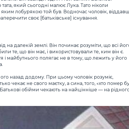
ата, який сьогодні малює Лука. Тато ніколи
би яким лобурякою той був. Водночас чоловік, віддав
заперечити своє [батьківське] існування.
 на далекій землі. Він починає розуміти, що всі йог
ли те, що він має, і використовували те, ким він є.
я і майбутнього полягає не в тому, що лежить у його
а.
ого назад додому. При цьому чоловік розуміє,
ько чекає не свого маєтку, а сина, того, «хто помер б
2). Батькові обійми чекають на найцінніше — на рідног