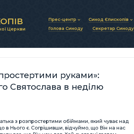
ОПІВ
Прес-центр
Синод Єпископів
Голова Синоду
Секретар Синоду
кої Церкви
Новини та анонси
Статут Синоду Єписко
Інтерв’ю та коментарі
Регламент Синоду Єп
Проповіді та промови
Положення про Голов
Молитовне прикликанн
Синодальні органи
Секретаріат Синоду
Контактна інформація
зпростертими руками»:
о Святослава в неділю
Батька з розпростертими обіймами, який чуває над
в Нього є. Согрішивши, відчуймо, що Він на нас