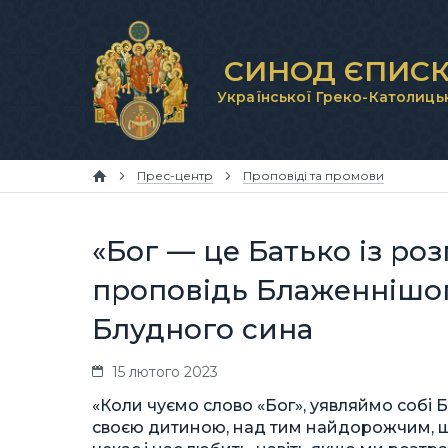
СИНОД ЄПИСК
Української Греко-Католиць
Прес-центр
Проповіді та промови
«Бог — це Батько із ро
проповідь Блаженнішог
Блудного сина
15 лютого 2023
«Коли чуємо слово «Бог», уявляймо собі 
своєю дитиною, над тим найдорожчим, що 