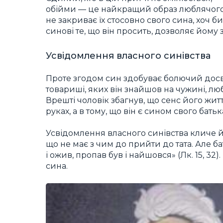
обійми — це найкращий образ люблячого т
не закриває їх стосовно свого сина, хоч 
синові те, що він просить, дозволяє йому 
Усвідомлення власного синівства
Проте згодом син здобуває болючий досвід
товариші, яких він знайшов на чужині, люби
Врешті чоловік збагнув, що сенс його житт
руках, а в тому, що він є сином свого батьк
Усвідомлення власного синівства кличе й
що не має з чим до прийти до тата. Але бат
і ожив, пропав був і найшовся» (Лк. 15, 3
сина.