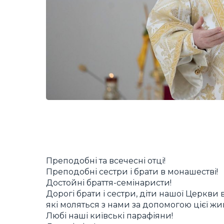
Преподобні та всечесні отці!
Преподобні сестри і брати в монашестві!
Достойні браття-семінаристи!
Дорогі брати і сестри, діти нашої Церкви в 
які моляться з нами за допомогою цієї жив
Любі наші київські парафіяни!