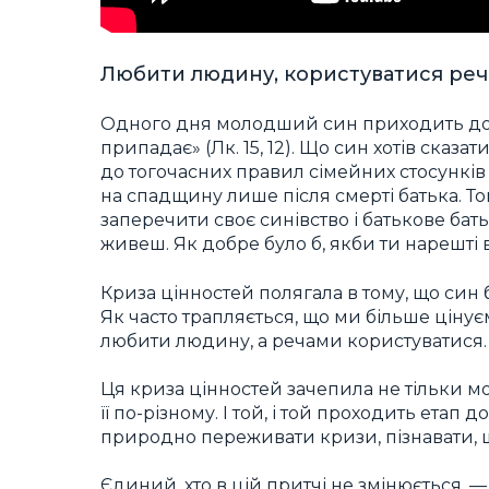
Любити людину, користуватися ре
Одного дня молодший син приходить до та
припадає» (Лк. 15, 12). Що син хотів сказа
до тогочасних правил сімейних стосунків
на спадщину лише після смерті батька. То
заперечити своє синівство і батькове бать
живеш. Як добре було б, якби ти нарешті в
Криза цінностей полягала в тому, що син 
Як часто трапляється, що ми більше цінуєм
любити людину, а речами користуватися.
Ця криза цінностей зачепила не тільки м
її по-різному. І той, і той проходить ета
природно переживати кризи, пізнавати, 
Єдиний, хто в цій притчі не змінюється, —