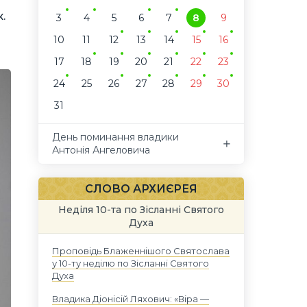
.
3
4
5
6
7
8
9
10
11
12
13
14
15
16
17
18
19
20
21
22
23
24
25
26
27
28
29
30
31
День поминання владики
Антонія Ангеловича
СЛОВО АРХИЄРЕЯ
Неділя 10-та по Зісланні Святого
Духа
Проповідь Блаженнішого Святослава
у 10-ту неділю по Зісланні Святого
Духа
Владика Діонісій Ляхович: «Віра —