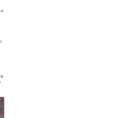
ши
о
ув
о