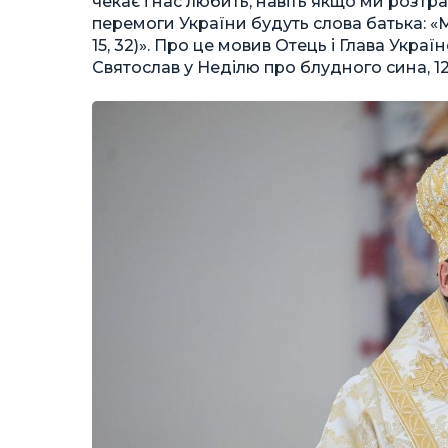
чекає і нас любить, навіть якщо ми розтра
перемоги України будуть слова батька: «М
15, 32)». Про це мовив Отець і Глава Укр
Святослав у Неділю про блудного сина, 12