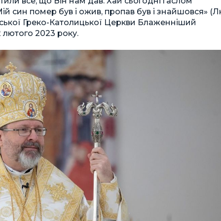
тили все, що Він нам дав. Хай сьогодні гаслом
ій син помер був і ожив, пропав був і знайшовся» (Лк
аїнської Греко-Католицької Церкви Блаженніший
 лютого 2023 року.