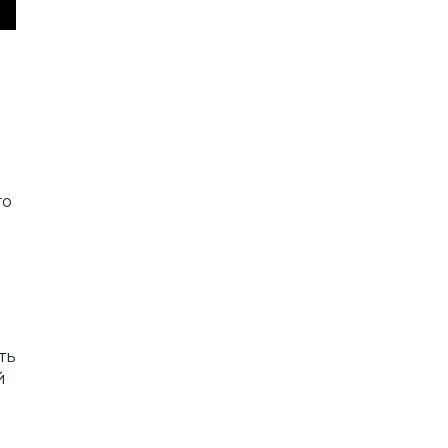
го
ть
й