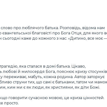
е слово про люблячого батька. Розповідь, відома нам
євангельської благовісті про Бога Отця, для якого в
 сьогодні каже до кожного з нас: «Дитино, все моє 
рагедію, яка сталася в домі батька. Цікаво,
 любові й милосердя Бога, пояснює кризу стосунків
у переживає, мабуть, кожна родина. Автор заторкує
обливо струни тих, що самі є батьками, татом чи мамо
им, ким ми є як люди, як християни, як діти Божі.
кщо говорити сучасною мовою, це криза цінностей.
е просто.