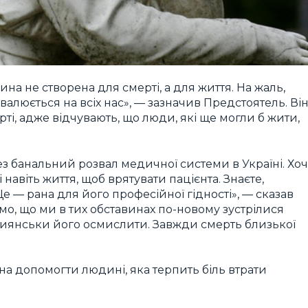
а не створена для смерті, а для життя. На жаль,
валюється на всіх нас», — зазначив Предстоятель. Ві
і, адже відчувають, що люди, які ще могли б жити,
з банальний розвал медичної системи в Україні. Хоч
 навіть життя, щоб врятувати пацієнта. Знаєте,
Це — рана для його професійної гідності», — сказав
имо, що ми в тих обставинах по-новому зустрілися
стиянськи його осмислити. Завжди смерть близької
а допомогти людині, яка терпить біль втрати