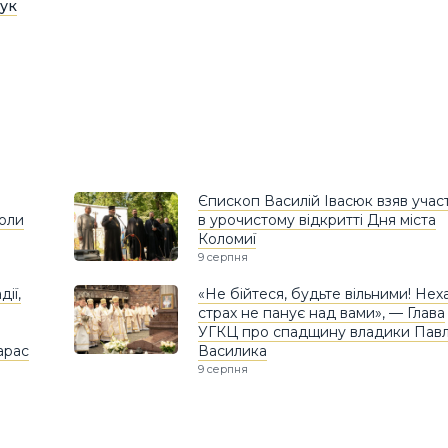
ук
Єпископ Василій Івасюк взяв учас
коли
в урочистому відкритті Дня міста
Коломиї
9 серпня
ії,
«Не бійтеся, будьте вільними! Нех
страх не панує над вами», — Глава
УГКЦ про спадщину владики Пав
арас
Василика
9 серпня