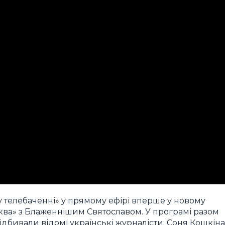
у телебаченні» у прямому ефірі вперше у новому
ва» з Блаженнішим Святославом. У програмі разом
ідбивали відомі українські журналісти: Соня Кошкіна