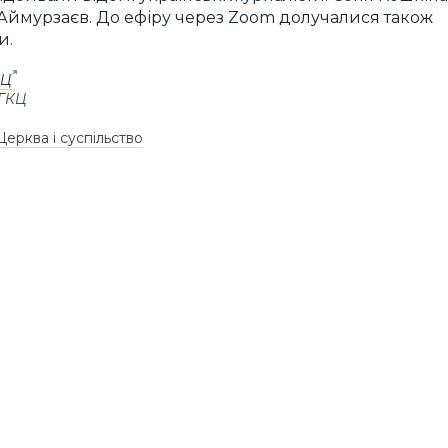
н Аймурзаєв. До ефіру через Zoom долучалися також
и.
КЦ
УГКЦ
Церква і суспільство