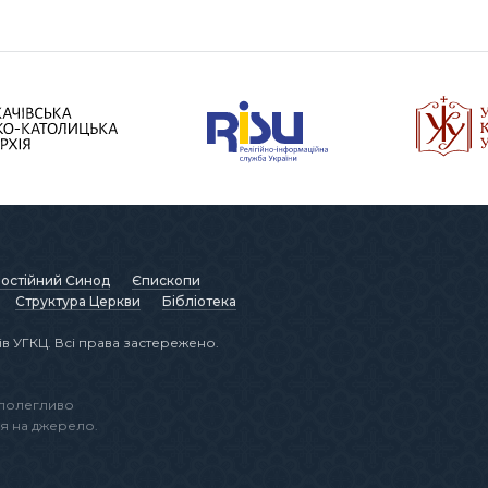
остійний Синод
Єпископи
Структура Церкви
Бібліотека
в УГКЦ. Всі права застережено.
аполегливо
я на джерело.