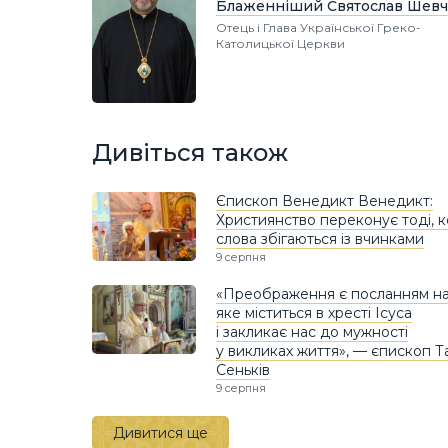
Блаженніший Святослав Шевч
Отець і Глава Української Греко-
Католицької Церкви
Дивіться також
Єпископ Венедикт Венедикт:
Християнство переконує тоді, 
слова збігаються із вчинками
9 серпня
«Преображення є посланням над
яке міститься в хресті Ісуса
і закликає нас до мужності
у викликах життя», — єпископ Т
Сеньків
9 серпня
Дивитися ще