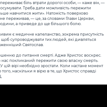
переживає біль втрати дорогої особи, — каже він, —
посумувати. Треба дати можливість пережити
льше навчитися жити». Натомість поверхово
б не переживав, — це, за словами Глави Церкви,
юдини, а приведе до ще більшого болю.
ливим є медичне капеланство, зокрема присутність
, щоб супроводжувати тих людей, які дивляться
лаженніший Святослав.
шенню до питання смерті. Адже Христос воскрес.
н з нас покликаний пережити свою власну смерть.
У цій вірі необхідно зростати. Коли настане момент
 того, наскільки я вірю в те, що Христос справді
.