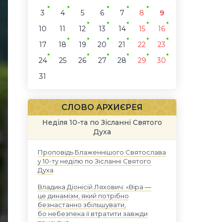
3
4
5
6
7
8
9
10
11
12
13
14
15
16
17
18
19
20
21
22
23
24
25
26
27
28
29
30
31
СЛОВО АРХИЄРЕЯ
Неділя 10-та по Зісланні Святого
Духа
Проповідь Блаженнішого Святослава
у 10-ту неділю по Зісланні Святого
Духа
Владика Діонісій Ляхович: «Віра —
це динамізм, який потрібно
безнастанно збільшувати,
бо небезпека її втратити завжди