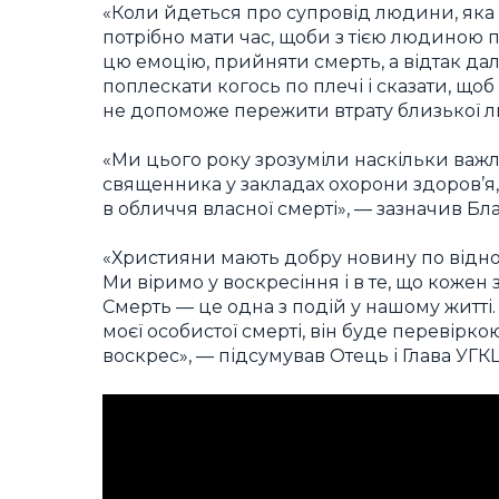
«Коли йдеться про супровід людини, яка 
потрібно мати час, щоби з тією людиною 
цю емоцію, прийняти смерть, а відтак да
поплескати когось по плечі і сказати, що
не допоможе пережити втрату близької л
«Ми цього року зрозуміли наскільки важ
священника у закладах охорони здоров’я
в обличчя власної смерті», — зазначив Б
«Християни мають добру новину по відно
Ми віримо у воскресіння і в те, що коже
Смерть — це одна з подій у нашому житті. 
моєї особистої смерті, він буде перевіркою
воскрес», — підсумував Отець і Глава УГКЦ