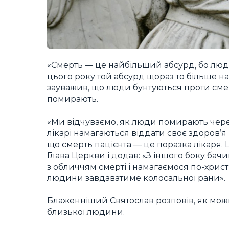
«Смерть — це найбільший абсурд, бо людин
цього року той абсурд щораз то більше на
зауважив, що люди бунтуються проти смерт
помирають.
«Ми відчуваємо, як люди помирають чере
лікарі намагаються віддати своє здоров’я і
що смерть пацієнта — це поразка лікаря. 
Глава Церкви і додав: «З іншого боку бач
з обличчям смерті і намагаємося по-хри
людини завдаватиме колосальної рани».
Блаженніший Святослав розповів, як можн
близької людини.