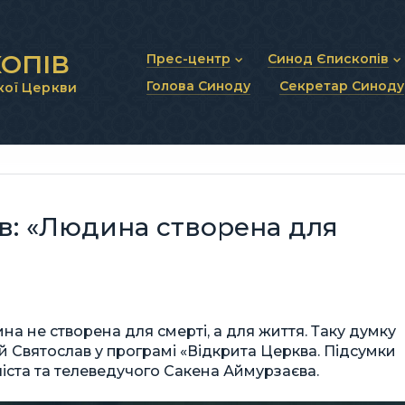
ОПІВ
Прес-центр
Синод Єпископів
Голова Синоду
Секретар Синоду
кої Церкви
Новини та анонси
Статут Синоду Єписко
Інтерв’ю та коментарі
Регламент Синоду Єп
Проповіді та промови
Положення про Голов
Молитовне прикликанн
Синодальні органи
Секретаріат Синоду
Контактна інформація
в: «Людина створена для
а не створена для смерті, а для життя. Таку думку
 Святослав у програмі «Відкрита Церква. Підсумки
іста та телеведучого Сакена Аймурзаєва.