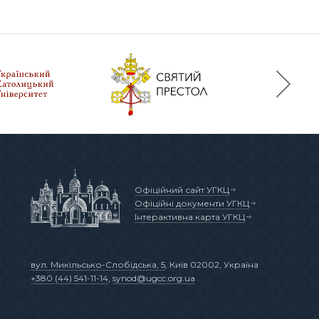
Офіційний сайт УГКЦ
Офіційні документи УГКЦ
Інтерактивна карта УГКЦ
вул. Микільсько-Слобідська, 5
, Київ 02002, Україна
+380 (44) 541-11-14
,
synod@ugcc.org.ua