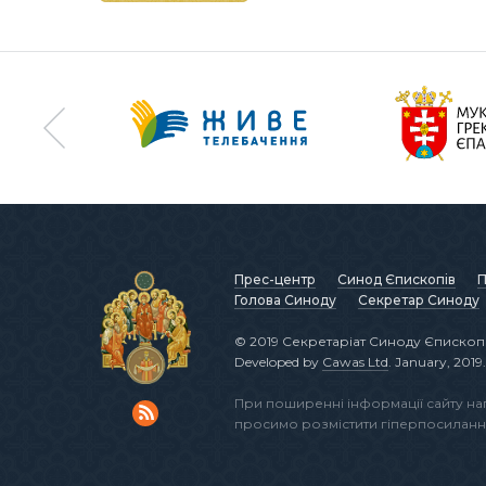
Прес-центр
Синод Єпископів
П
Голова Синоду
Секретар Синоду
© 2019 Секретаріат Синоду Єпископі
Developed by
Cawas Ltd
. January, 2019.
При поширенні інформації сайту н
просимо розмістити гіперпосиланн