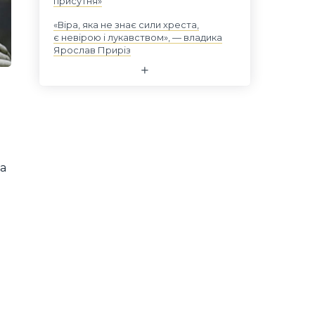
присутня»
«Віра, яка не знає сили хреста,
є невірою і лукавством», — владика
Ярослав Приріз
н
а