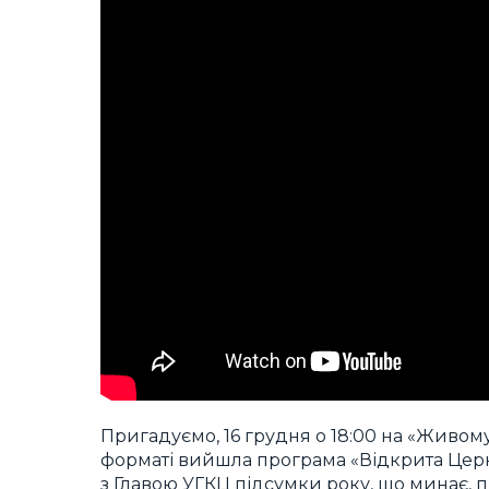
Пригадуємо, 16 грудня о 18:00 на «Живом
форматі вийшла програма «Відкрита Церк
з Главою УГКЦ підсумки року, що минає, п