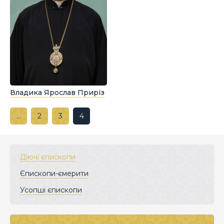
Владика Ярослав Приріз
…
2
3
4
Діючі єпископи
Єпископи-ємерити
Усопші єпископи