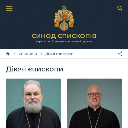
СИНОД ЄПИСКОПІВ
Української Греко-Католицької Церкви
Єпископи
Діючі єпископи
Діючі єпископи