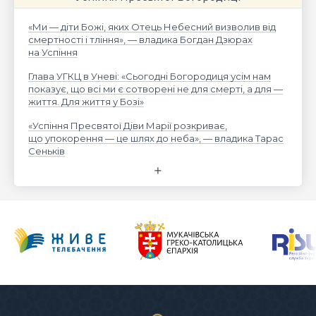
«Ми — діти Божі, яких Отець Небесний визволив від
смертності і тління», — владика Богдан Дзюрах
на Успіння
Глава УГКЦ в Уневі: «Сьогодні Богородиця усім нам
показує, що всі ми є сотворені не для смерті, а для —
життя. Для життя у Бозі»
«Успіння Пресвятої Діви Марії розкриває,
що упокорення — це шлях до неба», — владика Тарас
Сеньків