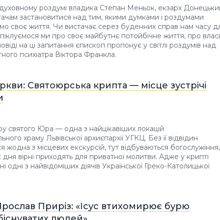
духовному роздумі владика Степан Меньок, екзарх Донецьки
ачам застановитися над тим, якими думками і роздумами
о своє життя. Чи вистачає серез буденних справ нам часу д
піклуємося ми про своє майбутнє потойбічне життя, про влас
повіді на ці запитання єпископ пропонує у світлі роздумів над
ного психіатра Віктора Франкла.
кви: Святоюрська крипта — місце зустрічі
и
у святого Юра — одна з найцікавіших локацій
ного храму Львівської архиєпархії УГКЦ. Без її відвідин
я жодна з місцевих екскурсій, тут відбуваються богослужіння,
с дня вірні приходять для приватної молитви. Адже у крипті
і одні з найвідоміших діячів Української Греко-Католицької
Ярослав Приріз: «Ісус втихомирює бурю
біснуватих людей»