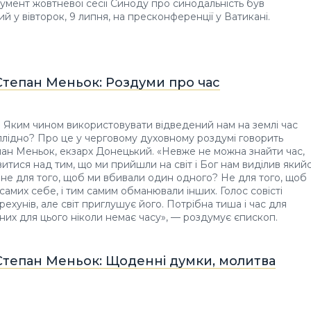
мент жовтневої сесії Синоду про синодальність був
й у вівторок, 9 липня, на пресконференції у Ватикані.
Степан Меньок: Роздуми про час
 Яким чином використовувати відведений нам на землі час
плідно? Про це у черговому духовному роздумі говорить
ан Меньок, екзарх Донецький. «Невже не можна знайти час,
итися над тим, що ми прийшли на світ і Бог нам виділив який
у не для того, щоб ми вбивали один одного? Не для того, щоб
амих себе, і тим самим обманювали інших. Голос совісті
ехунів, але світ приглушує його. Потрібна тиша і час для
в них для цього ніколи немає часу», — роздумує єпископ.
Степан Меньок: Щоденні думки, молитва