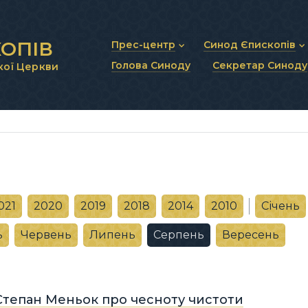
ОПІВ
Прес-центр
Синод Єпископів
Голова Синоду
Секретар Синоду
кої Церкви
Новини та анонси
Статут Синоду Єписко
Інтерв’ю та коментарі
Регламент Синоду Єп
Проповіді та промови
Положення про Голов
Молитовне прикликанн
Синодальні органи
Секретаріат Синоду
Контактна інформація
021
2020
2019
2018
2014
2010
Січень
ь
Червень
Липень
Серпень
Вересень
Степан Меньок про чесноту чистоти