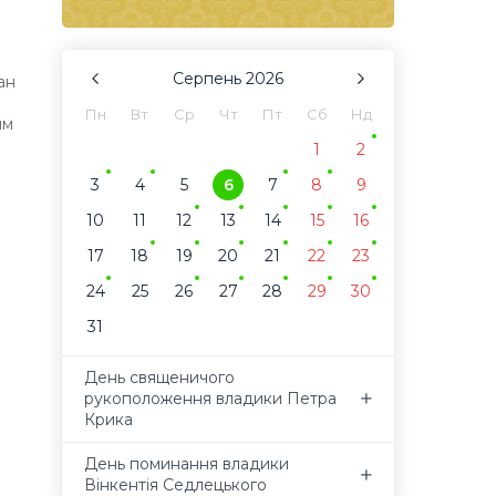
Серпень
2026
ан
я
Пн
Вт
Ср
Чт
Пт
Сб
Нд
им
1
2
3
4
5
6
7
8
9
10
11
12
13
14
15
16
17
18
19
20
21
22
23
24
25
26
27
28
29
30
31
День священичого
рукоположення владики Петра
Крика
День поминання владики
Вінкентія Седлецького