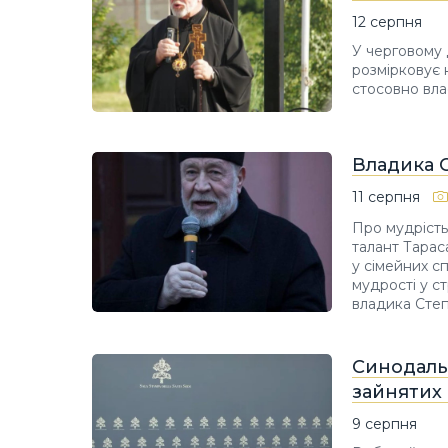
12 серпня
У черговому 
розмірковує 
стосовно вла
Владика С
11 серпня
Про мудрість
талант Тарас
у сімейних сп
мудрості у с
владика Степ
Синодальн
зайнятих 
9 серпня