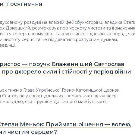
и її осягнення
духовному роздумі на власній фейсбук-сторінці владика Степ
рх Донецький, розмірковує про чесноту чистоти та її значенн
ина у теперішньому світі. Також єпископ дає кілька порад, як
и чистоту серця та не піддаватися розпусним думкам,
ведінці.
ристос ― поруч»: Блаженніший Святослав
 про джерело сили і стійкості у період війни
ох тижнів Глава Української Греко-Католицької Церкви
Святослав у своїх щоденних зверненнях спілкувався
ю молоддю, яка є рушієм до нашого майбутнього.
Степан Меньок: Приймати рішення — волею,
чи чистим серцем?