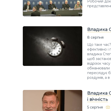
Робочий доку
представлени
Владика 
8 серпня
Що таке час?
ефективно і 
владика Степ
щоб застанов
відрізок час
обманювали с
переслідує бр
роздумів, а 
Владика 
і вічність
5 серпня