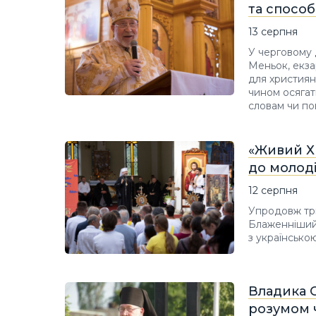
та способ
13 серпня
У черговому 
Меньок, екза
для християн
чином осягат
словам чи по
«Живий Х
до молоді
12 серпня
Упродовж трь
Блаженніший 
з українсько
Владика 
розумом 