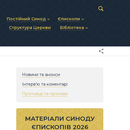
Постійний Синод
Єпископи
Структура Церкви
Бібліотека
пів
Статут Постійного Синоду
Діючі єпископи
ископів
Персональний склад
Єпископи-ємерити
Документи
ну тему
Минулі склади
Усопші єпископи
Фоторепортажі
я Св. Духа
Відеоматеріали
Матеріали Синодів
Партикулярне право УГКЦ
Новини та анонси
Інтерв’ю та коментарі
Проповіді та промови
МАТЕРІАЛИ СИНОДУ
ЄПИСКОПІВ 2026