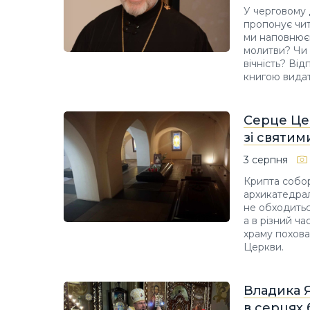
У черговому 
пропонує чит
ми наповнюєм
молитви? Чи 
вічність? Від
книгою видат
Серце Цер
зі святим
3 серпня
Крипта собор
архикатедраль
не обходитьс
а в різний ча
храму похован
Церкви.
Владика 
в серцях 