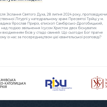
ісля Зіслання Святого Духа, 28 липня 2024 року, проповідуючи
твенної Літургії у катедральному храмі Пресвятої Трійці у м.
ладика Ярослав Приріз, єпископ Самбірсько-Дрогобицький,
 над подією звільнення Ісусом Христом двох біснуватих
 входженням бісів у стадо свиней. Що сьогодні Бог прагне
ому із нас за посередництвом цієї євангельської розповіді?