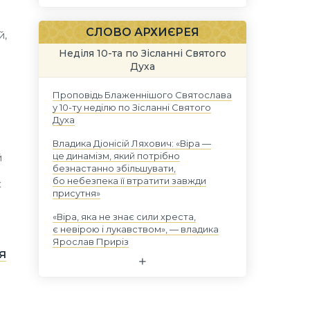
СЛОВО АРХИЄРЕЯ
й,
Неділя 10-та по Зісланні Святого
Духа
Проповідь Блаженнішого Святослава
у 10-ту неділю по Зісланні Святого
Духа
Владика Діонісій Ляхович: «Віра —
це динамізм, який потрібно
й
безнастанно збільшувати,
бо небезпека її втратити завжди
к
присутня»
«Віра, яка не знає сили хреста,
є невірою і лукавством», — владика
Ярослав Приріз
я