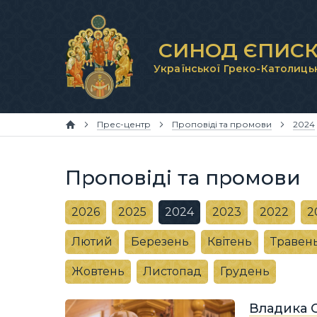
СИНОД ЄПИСК
Української Греко-Католиць
Прес-центр
Проповіді та промови
2024
Проповіді та промови
2026
2025
2024
2023
2022
2
Лютий
Березень
Квітень
Травен
Жовтень
Листопад
Грудень
Владика 