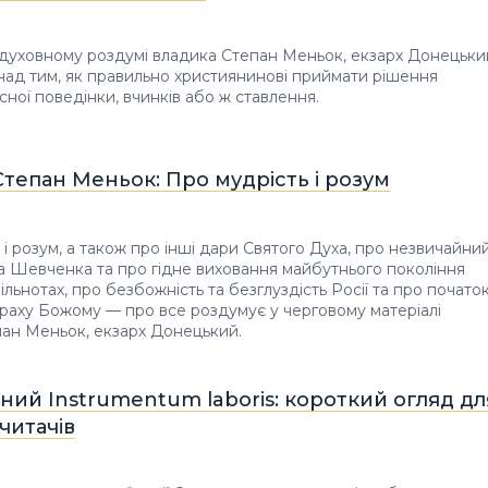
духовному роздумі владика Степан Меньок, екзарх Донецьки
над тим, як правильно християнинові приймати рішення
сної поведінки, вчинків або ж ставлення.
тепан Меньок: Про мудрість і розум
 і розум, а також про інші дари Святого Духа, про незвичайни
а Шевченка та про гідне виховання майбутнього покоління
ільнотах, про безбожність та безглуздість Росії та про почато
траху Божому — про все роздумує у черговому матеріалі
ан Меньок, екзарх Донецький.
ий Instrumentum laboris: короткий огляд дл
читачів