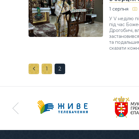
1 серпня
У V неділю п
під час Божес
Дрогобичі, в
застановився
та подальшим
сказати кожн
1
2