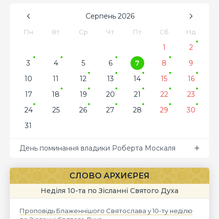
Серпень
2026
Пн
Вт
Ср
Чт
Пт
Сб
Нд
1
2
3
4
5
6
7
8
9
10
11
12
13
14
15
16
17
18
19
20
21
22
23
24
25
26
27
28
29
30
31
День поминання владики Роберта Москаля
СЛОВО АРХИЄРЕЯ
Неділя 10-та по Зісланні Святого Духа
Проповідь Блаженнішого Святослава у 10-ту неділю