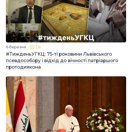
6 березня
#ТижденьУГКЦ: 75-ті роковини Львівського
псевдособору і відхід до вічності патріаршого
протодиякона