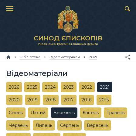
СИНОД ЄПИСКОПІВ
Української Греко-Католицької Церкви
Бібліотека
Відеоматеріали
2021
Відеоматеріали
2026
2025
2024
2023
2022
2021
2020
2019
2018
2017
2016
2015
Січень
Лютий
Березень
Квітень
Травень
Червень
Липень
Серпень
Вересень