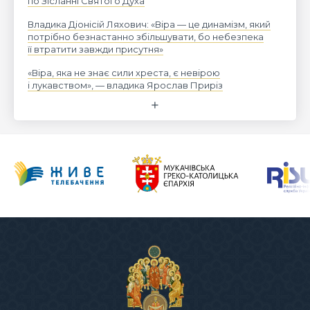
по Зісланні Святого Духа
Владика Діонісій Ляхович: «Віра — це динамізм, який
потрібно безнастанно збільшувати, бо небезпека
її втратити завжди присутня»
«Віра, яка не знає сили хреста, є невірою
і лукавством», — владика Ярослав Приріз