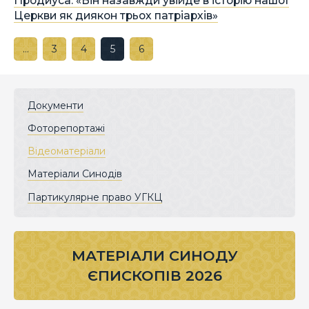
Продиуса: «Він назавжди увійде в історію нашої
Церкви як диякон трьох патріархів»
…
3
4
5
6
Документи
Фоторепортажі
Відеоматеріали
Матеріали Синодів
Партикулярне право УГКЦ
МАТЕРІАЛИ СИНОДУ
ЄПИСКОПІВ 2026