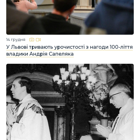
14 грудня
У Львові тривають урочистості з нагоди 100-ліття
владики Андрія Сапеляка