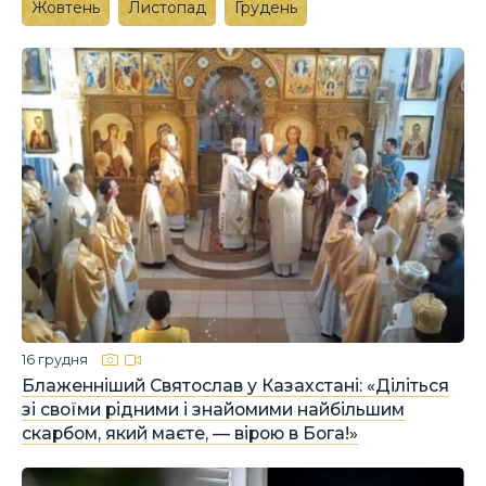
Жовтень
Листопад
Грудень
16 грудня
Блаженніший Святослав у Казахстані: «Діліться
зі своїми рідними і знайомими найбільшим
скарбом, який маєте, — вірою в Бога!»