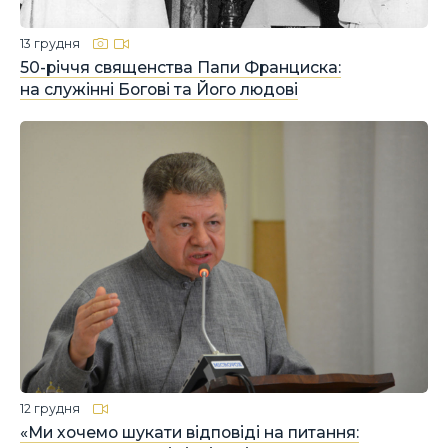
13 грудня
50-річчя священства Папи Франциска:
на служінні Богові та Його людові
12 грудня
«Ми хочемо шукати відповіді на питання: