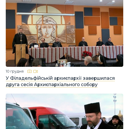
10 грудня
У Філадельфійській архиєпархії завершилася
друга сесія Архиєпархіального собору