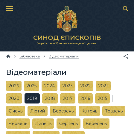
СИНОД ЄПИСКОПІВ
Української Греко-Католицької Церкви
Бібліотека
Відеоматеріали
Відеоматеріали
2026
2025
2024
2023
2022
2021
2020
2019
2018
2017
2016
2015
Січень
Лютий
Березень
Квітень
Травень
Червень
Липень
Серпень
Вересень