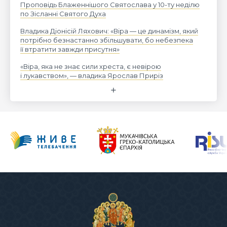
Проповідь Блаженнішого Святослава у 10-ту неділю
по Зісланні Святого Духа
Владика Діонісій Ляхович: «Віра — це динамізм, який
потрібно безнастанно збільшувати, бо небезпека
її втратити завжди присутня»
«Віра, яка не знає сили хреста, є невірою
і лукавством», — владика Ярослав Приріз