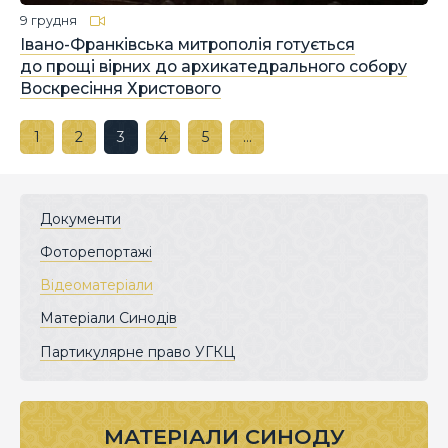
9 грудня
Івано-Франківська митрополія готується
до прощі вірних до архикатедрального собору
Воскресіння Христового
1
2
3
4
5
…
Документи
Фоторепортажі
Відеоматеріали
Матеріали Синодів
Партикулярне право УГКЦ
МАТЕРІАЛИ СИНОДУ