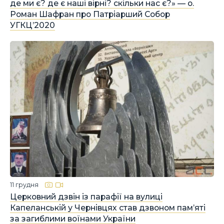
де ми є? де є наші вірні? скільки нас є?» — о.
Роман Шафран про Патріарший Собор
УГКЦ’2020
11 грудня
Церковний дзвін із парафії на вулиці
Капеланській у Чернівцях став дзвоном пам’яті
за загиблими воїнами України