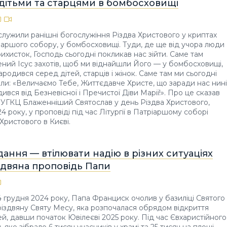
 дітьми та старцями в бомбосховищі
служили ранішні богослужіння Різдва Христового у криптах
аршого собору, у бомбосховищі. Туди, де ще від учора люди
ихисток, Господь сьогодні покликав нас зійти. Саме там
ий Ісус захотів, щоб ми віднайшли Його — у бомбосховищі,
ародився серед дітей, старців і жінок. Саме там ми сьогодні
ли: «Величаємо Тебе, Життєдавче Христе, що заради нас нині
вся від Безневісної і Пречистої Діви Марії!». Про це сказав
а УГКЦ Блаженніший Святослав у день Різдва Христового,
4 року, у проповіді під час Літургії в Патріаршому соборі
Христового в Києві.
ання — втілювати надію в різних ситуаціях
здвяна проповідь Папи
24 грудня 2024 року, Папа Франциск очолив у базиліці Святого
різдвяну Святу Месу, яка розпочалася обрядом відкриття
й, давши початок Ювілеєві 2025 року. Під час Євхаристійного