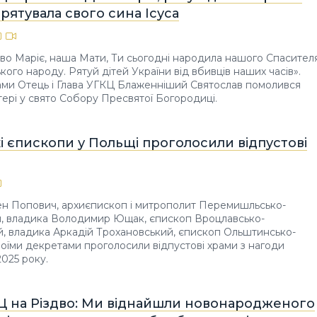
и рятувала свого сина Ісуса
во Маріє, наша Мати, Ти сьогодні народила нашого Спасител
ського народу. Рятуй дітей України від вбивців наших часів».
ами Отець і Глава УГКЦ Блаженніший Святослав помолився
ері у свято Собору Пресвятої Богородиці.
і єпископи у Польщі проголосили відпустові
ен Попович, архиєпископ і митрополит Перемишльсько-
, владика Володимир Ющак, єпископ Вроцлавсько-
, владика Аркадій Трохановський, єпископ Ольштинсько-
воїми декретами проголосили відпустові храми з нагоди
025 року.
КЦ на Різдво: Ми віднайшли новонародженого