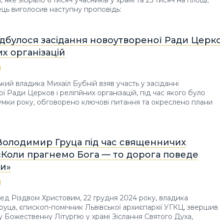
 яке зібрало 6 тисяч учасників у храмі та 25 тисяч на площі,
ць виголосив наступну проповідь:
ідбулося засідання новоутвореної Ради Церк
их організацій
кий владика Михаїл Бубній взяв участь у засіданні
 Ради Церков і релігійних організацій, під час якого було
умки року, обговорено ключові питання та окреслено плани
Володимир Груца під час священничих
«Коли прагнемо Бога — то дорога поведе
и»
ед Різдвом Христовим, 22 грудня 2024 року, владика
уца, єпископ-помічник Львівської архиєпархії УГКЦ, звершив
 Божественну Літургію у храмі Зіслання Святого Духа,