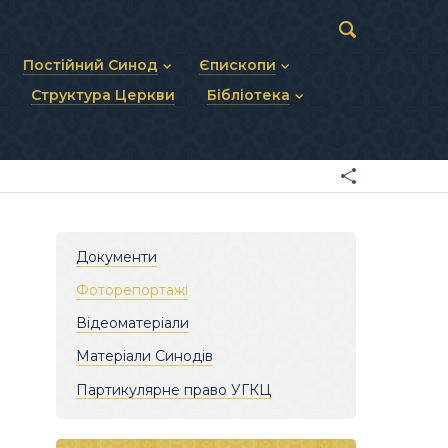
Постійний Синод
Єпископи
Структура Церкви
Бібліотека
пів
Статут Постійного Синоду
Діючі єпископи
ископів
Персональний склад
Єпископи-ємерити
Документи
ну тему
Минулі склади
Усопші єпископи
Фоторепортажі
я Св. Духа
Відеоматеріали
Матеріали Синодів
Партикулярне право УГКЦ
Документи
Фоторепортажі
Відеоматеріали
Матеріали Синодів
Партикулярне право УГКЦ