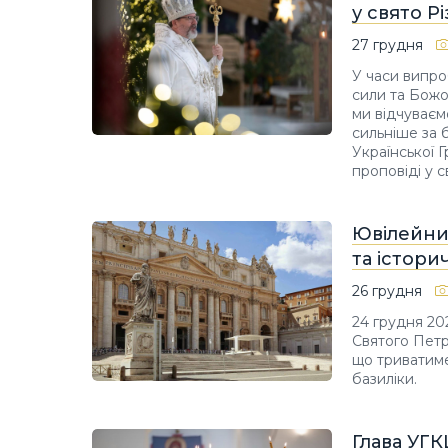
у свято Р
27 грудня
У часи випро
сили та Божої
ми відчуваєм
сильніше за 
Української 
проповіді у с
Ювілейний
та істори
26 грудня
24 грудня 20
Святого Петр
що триватиме
базиліки.
Глава УГК