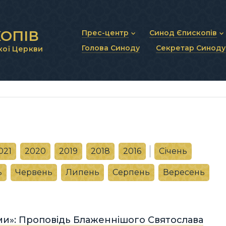
ОПІВ
Прес-центр
Синод Єпископів
Голова Синоду
Секретар Синоду
кої Церкви
Новини та анонси
Статут Синоду Єписко
Інтерв’ю та коментарі
Регламент Синоду Єп
Проповіді та промови
Положення про Голов
Молитовне прикликанн
Синодальні органи
Секретаріат Синоду
Контактна інформація
021
2020
2019
2018
2016
Січень
ь
Червень
Липень
Серпень
Вересень
ми»: Проповідь Блаженнішого Святослава