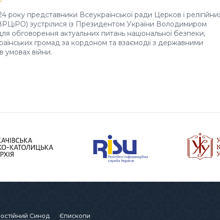
24 року представники Всеукраїнської ради Церков і релігійни
(ВРЦіРО) зустрілися із Президентом України Володимиром
ля обговорення актуальних питань національної безпеки,
раїнських громад за кордоном та взаємодії з державними
в умовах війни.
остійний Синод
Єпископи