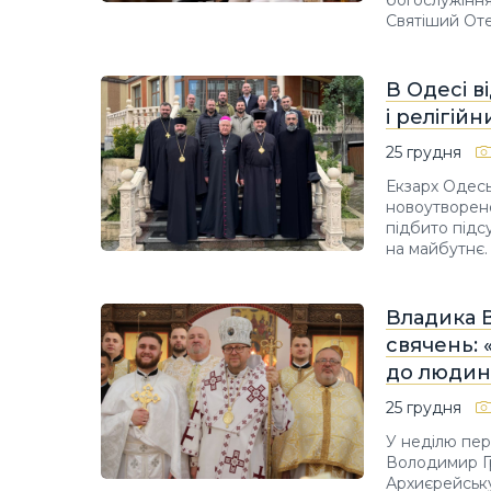
богослужіння,
Святіший Оте
В Одесі в
і релігійн
25 грудня
Екзарх Одесь
новоутвореної
підбито підс
на майбутнє.
Владика 
свячень: 
до людин
25 грудня
У неділю пер
Володимир Гр
Архиєрейську