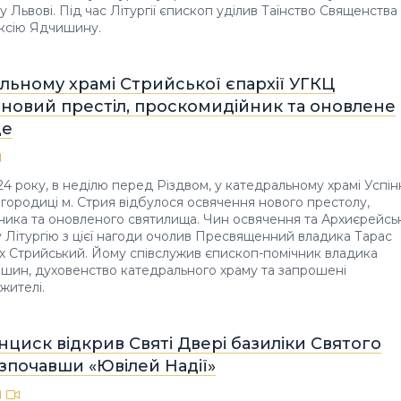
у Львові. Під час Літургії єпископ уділив Таїнство Священства
ксію Ядчишину.
льному храмі Стрийської єпархії УГКЦ
 новий престіл, проскомидійник та оновлене
ще
24 року, в неділю перед Різдвом, у катедральному храмі Успін
городиці м. Стрия відбулося освячення нового престолу,
ика та оновленого святилища. Чин освячення та Архиєрейсь
Літургію з цієї нагоди очолив Пресвященний владика Тарас
рх Стрийський. Йому співслужив єпископ-помічник владика
шин, духовенство катедрального храму та запрошені
жителі.
циск відкрив Святі Двері базиліки Святого
зпочавши «Ювілей Надії»