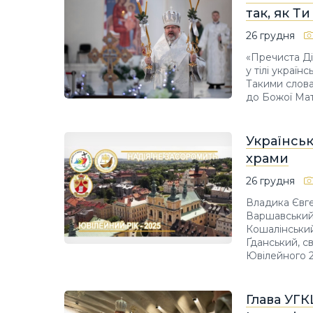
так, як Т
26 грудня
«Пречиста Ді
у тілі україн
Такими слов
до Божої Мат
Українськ
храми
26 грудня
Владика Євг
Варшавський
Кошалінський
Ґданський, с
Ювілейного 2
Глава УГ