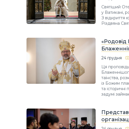
Святіший Оте
у Ватикані, 
З відкриття 
Різдвяна Свя
«Родовід 
Блаженні
24 грудня
Ця проповідь
Блаженнішого
таїнства, ро
із Божим пла
та історичні 
задумі займає
Представн
організац
24 грудня