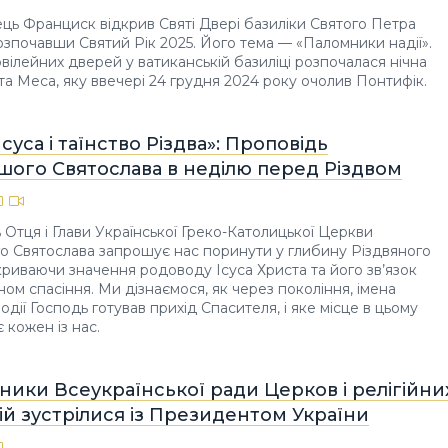
ць Франциск відкрив Святі Двері базиліки Святого Петра
розпочавши Святий Рік 2025. Його тема — «Паломники надії».
ювілейних дверей у ватиканській базиліці розпочалася нічна
та Меса, яку ввечері 24 грудня 2024 року очолив Понтифік.
Ісуса і таїнство Різдва»: Проповідь
шого Святослава в неділю перед Різдвом
 Отця і Глави Української Греко-Католицької Церкви
 Святослава запрошує нас поринути у глибину Різдвяного
зкриваючи значення родоводу Ісуса Христа та його зв’язок
ном спасіння. Ми дізнаємося, як через покоління, імена
події Господь готував прихід Спасителя, і яке місце в цьому
 кожен із нас.
ики Всеукраїнської ради Церков і релігійни
ій зустрілися із Президентом України