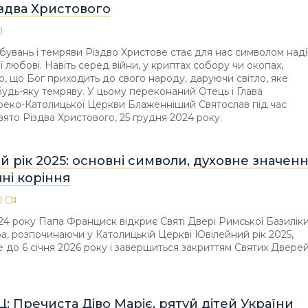
іздва Христового
бувань і темряви Різдво Христове стає для нас символом надії
 любові. Навіть серед війни, у криптах собору чи окопах,
о, що Бог приходить до свого народу, даруючи світло, яке
будь-яку темряву. У цьому переконаний Отець і Глава
Греко-Католицької Церкви Блаженніший Святослав під час
вято Різдва Христового, 25 грудня 2024 року.
 рік 2025: основні символи, духовне значен
чні коріння
24 року Папа Франциск відкриє Святі Двері Римської Базилік
а, розпочинаючи у Католицькій Церкві Ювілейний рік 2025,
 до 6 січня 2026 року і завершиться закриттям Святих Двере
Ц: Пречиста Діво Маріє, рятуй дітей України