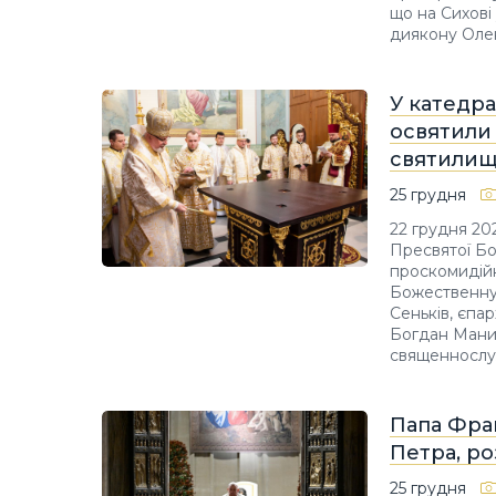
що на Сихові 
диякону Оле
У катедра
освятили
святили
25 грудня
22 грудня 20
Пресвятої Бо
проскомидійн
Божественну 
Сеньків, єпа
Богдан Мани
священнослу
Папа Фран
Петра, ро
25 грудня