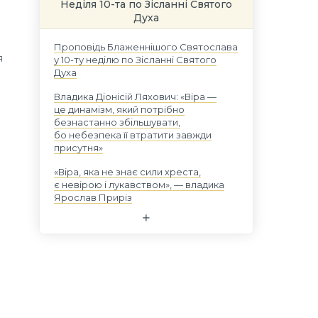
Неділя 10-та по Зісланні Святого
Духа
Проповідь Блаженнішого Святослава
я
у 10-ту неділю по Зісланні Святого
Духа
Владика Діонісій Ляхович: «Віра —
це динамізм, який потрібно
безнастанно збільшувати,
бо небезпека її втратити завжди
присутня»
«Віра, яка не знає сили хреста,
є невірою і лукавством», — владика
Ярослав Приріз