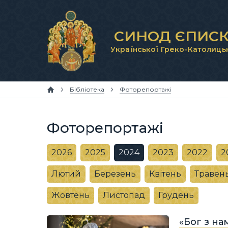
СИНОД ЄПИСК
Української Греко-Католиць
Бібліотека
Фоторепортажі
Фоторепортажі
2026
2025
2024
2023
2022
2
Лютий
Березень
Квітень
Травен
Жовтень
Листопад
Грудень
«Бог з на