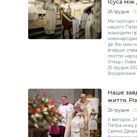
Ісуса між
26 грудня
Ми сьогодні 
нашого Патрі
знаходили пр
новонароджен
де Він нині н
вперше співа
плоттю народи
Отець і Глав
25 грудня 202
Воскресіння 
Наше завд
життя. Рі
26 грудня
У вівторок, 
Петра нічну 
Святих Двере