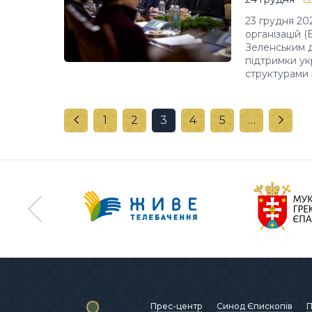
23 грудня 20
організацій 
Зеленським д
підтримки ук
структурами 
1
2
3
4
5
…
Прес-центр
Синод Єпископів
П