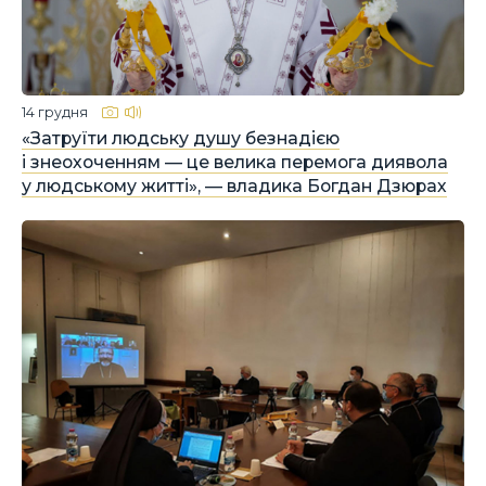
14 грудня
«Затруїти людську душу безнадією
і знеохоченням — це велика перемога диявола
у людському житті», — владика Богдан Дзюрах