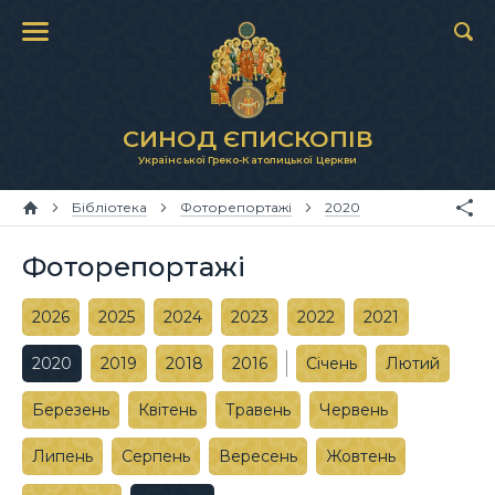
СИНОД ЄПИСКОПІВ
Української Греко-Католицької Церкви
Бібліотека
Фоторепортажі
2020
Фоторепортажі
2026
2025
2024
2023
2022
2021
2020
2019
2018
2016
Січень
Лютий
Березень
Квітень
Травень
Червень
Липень
Серпень
Вересень
Жовтень