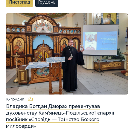
Листопад
Грудень
16 грудня
Владика Богдан Дзюрах презентував
духовенству Кам’янець-Подільської єпархії
посібник «Сповідь — Таїнство Божого
милосердя»