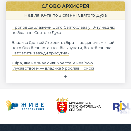
СЛОВО АРХИЄРЕЯ
Неділя 10-та по Зісланні Святого Духа
Проповідь Блаженнішого Святослава у 10-ту неділю
по Зісланні Святого Духа
Владика Діонісій Ляхович: «Віра — це динамізм, який
потрібно безнастанно збільшувати, бо небезпека
її втратити завжди присутня»
«Віра, яка не знає сили хреста, є невірою
і лукавством», — владика Ярослав Приріз