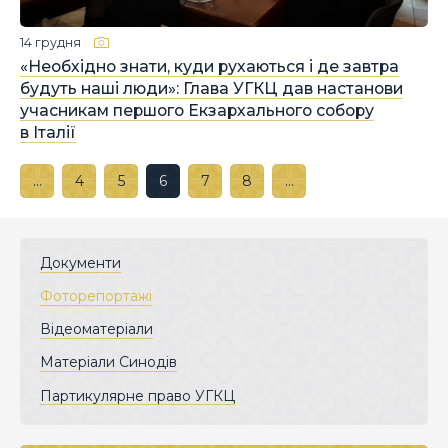
14 грудня
«Необхідно знати, куди рухаються і де завтра
будуть наші люди»: Глава УГКЦ дав настанови
учасникам першого Екзархального собору
в Італії
…
4
5
6
7
8
…
Документи
Фоторепортажі
Відеоматеріали
Матеріали Синодів
Партикулярне право УГКЦ