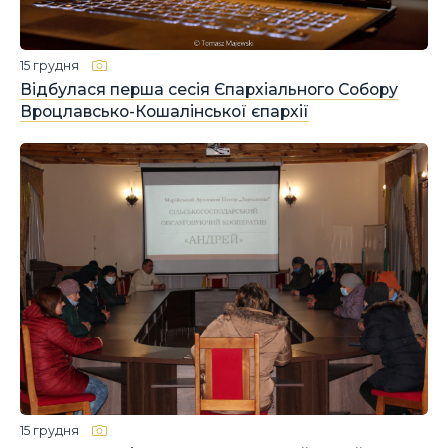
15 грудня
Відбулася перша сесія Єпархіального Собору
Вроцлавсько-Кошалінської єпархії
15 грудня