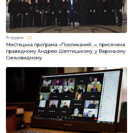
15 грудня
Мистецька програма «Покликаний…», присячена
праведному Андрею Шептицькому, у Верхньому
Синьовидному