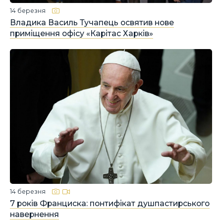
14 березня
Владика Василь Тучапець освятив нове
приміщення офісу «Карітас Харків»
14 березня
7 років Франциска: понтифікат душпастирського
навернення