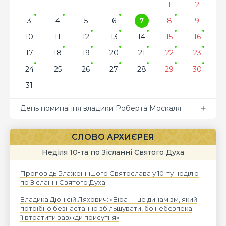
1
2
3
4
5
6
7
8
9
10
11
12
13
14
15
16
17
18
19
20
21
22
23
24
25
26
27
28
29
30
31
День поминання владики Роберта Москаля
СЛОВО АРХИЄРЕЯ
Неділя 10-та по Зісланні Святого Духа
Проповідь Блаженнішого Святослава у 10-ту неділю
по Зісланні Святого Духа
Владика Діонісій Ляхович: «Віра — це динамізм, який
потрібно безнастанно збільшувати, бо небезпека
її втратити завжди присутня»