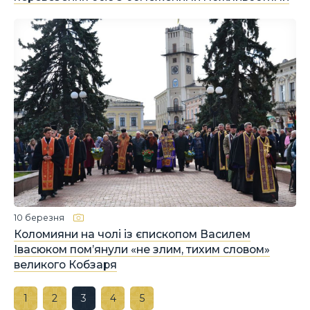
10 березня
Коломияни на чолі із єпископом Василем
Івасюком пом’янули «не злим, тихим словом»
великого Кобзаря
1
2
3
4
5