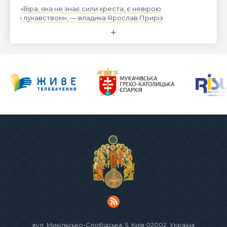
«Віра, яка не знає сили хреста, є невірою
і лукавством», — владика Ярослав Приріз
вул. Микільсько-Слобідська, 5
, Київ 02002, Україна