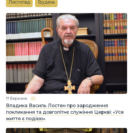
Листопад
Грудень
17 березня
Владика Василь Лостен про зародження
покликання та довголітнє служіння Церкві: «Усе
життя є подією»