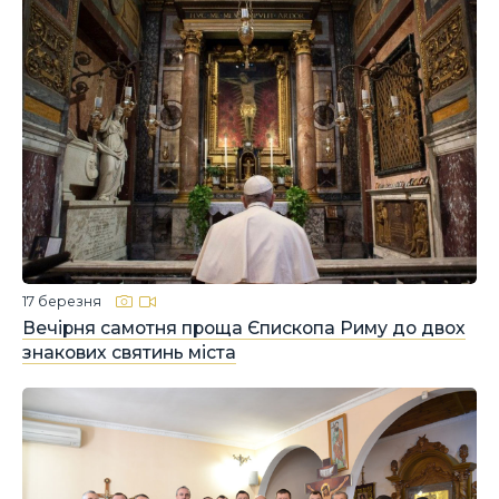
17 березня
Вечірня самотня проща Єпископа Риму до двох
знакових святинь міста