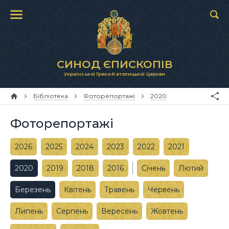
СИНОД ЄПИСКОПІВ
Української Греко-Католицької Церкви
Бібліотека
Фоторепортажі
2020
Фоторепортажі
2026
2025
2024
2023
2022
2021
2020
2019
2018
2016
Січень
Лютий
Березень
Квітень
Травень
Червень
Липень
Серпень
Вересень
Жовтень